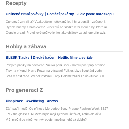
Recepty
Oblíbené zimní polévky
Domácí pekárny
Jídlo podle horoskopu
Cuketová zmrzlina? Vyzkoušejte nečekaný letní hit a geniální způsob, j...
Rychlé buchty s broskvemi: 5 receptů na sladké letní moučníky, které m...
Oopsie bread: Proteinové pečivo lehké jako obláček zvládnete připravit...
Hobby a zábava
BLESK Tlapky
Divoký kačer
Netflix filmy a seriály
Přibývá paniky na dovolené: Vnuka paní Soni v hotelu poštípaly štěnice...
Tipy na víkend: Harry Potter na výstavě! Folklor, bitvy i setkání vodn...
Sraz v šest ráno. Vrchol festivalu Tóny Dolomit zazní za úsvitu ve 300...
Pro generaci Z
#inspirace
#wellbeing
#news
Září patří módě: Co přinese Mercedes-Benz Prague Fashion Week SS27
F*ck the glasses: AI Meta brýle mají zjednodušit život, zatím ale děla...
Víš, proč ti po mléčných výrobcích možná nebývá dobře?