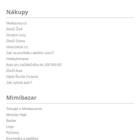
Nákupy
hledejceny.cz
Zboží Živě
Osobní vozy
Zboží Dáma
zbozi.blesk.cz
Jak na prohlídku ojetého vozu?
HobbyKompas
Auto pro začátečníka do 100 000 Kč
Zboží Auto
Ojetá Škoda Octavia
Jak vybrat auto?
Mimibazar
Testujte s Mimibazarem
Monster High
Barbie
Lego
Pyžama
Kosmetika a parfémy