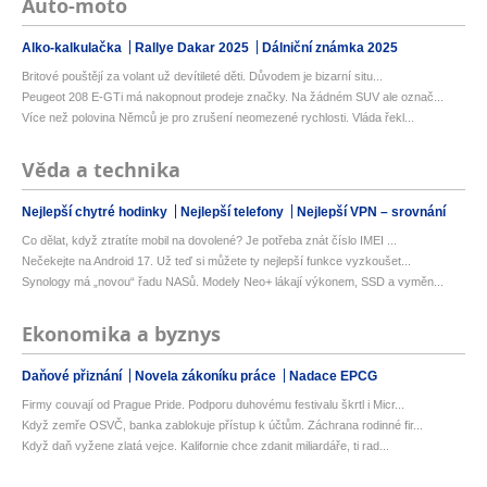
Auto-moto
Alko-kalkulačka
Rallye Dakar 2025
Dálniční známka 2025
Britové pouštějí za volant už devítileté děti. Důvodem je bizarní situ...
Peugeot 208 E-GTi má nakopnout prodeje značky. Na žádném SUV ale označ...
Více než polovina Němců je pro zrušení neomezené rychlosti. Vláda řekl...
Věda a technika
Nejlepší chytré hodinky
Nejlepší telefony
Nejlepší VPN – srovnání
Co dělat, když ztratíte mobil na dovolené? Je potřeba znát číslo IMEI ...
Nečekejte na Android 17. Už teď si můžete ty nejlepší funkce vyzkoušet...
Synology má „novou“ řadu NASů. Modely Neo+ lákají výkonem, SSD a vyměn...
Ekonomika a byznys
Daňové přiznání
Novela zákoníku práce
Nadace EPCG
Firmy couvají od Prague Pride. Podporu duhovému festivalu škrtl i Micr...
Když zemře OSVČ, banka zablokuje přístup k účtům. Záchrana rodinné fir...
Když daň vyžene zlatá vejce. Kalifornie chce zdanit miliardáře, ti rad...