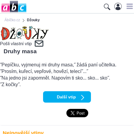
Ábíčko.cz
Džouky
Pošli vlastní vtip
Druhy masa
˝Pepíčku, vyjmenuj mi druhy masa,˝ žádá paní učitelka.
˝Prosím, kuřecí, vepřové, hovězí, telecí˝...˝
˝Na jedno jsi zapomněl. Napovím ti sko... sko... sko˝.
˝Z kočky˝.
Další vtip
Nejnovější vtipy