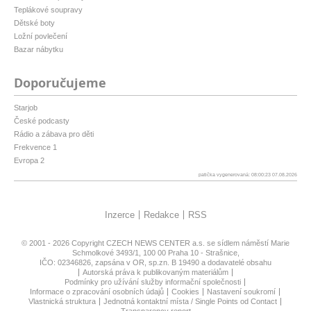
Teplákové soupravy
Dětské boty
Ložní povlečení
Bazar nábytku
Doporučujeme
Starjob
České podcasty
Rádio a zábava pro děti
Frekvence 1
Evropa 2
patička vygenerovaná: 08:00:23 07.08.2026
Inzerce
Redakce
RSS
© 2001 - 2026 Copyright
CZECH NEWS CENTER a.s.
se sídlem náměstí Marie
Schmolkové 3493/1, 100 00 Praha 10 - Strašnice,
IČO: 02346826, zapsána v OR, sp.zn. B 19490 a dodavatelé obsahu
Autorská práva k publikovaným materiálům
Podmínky pro užívání služby informační společnosti
Informace o zpracování osobních údajů
Cookies
Nastavení soukromí
Vlastnická struktura
Jednotná kontaktní místa / Single Points od Contact
Transparency report