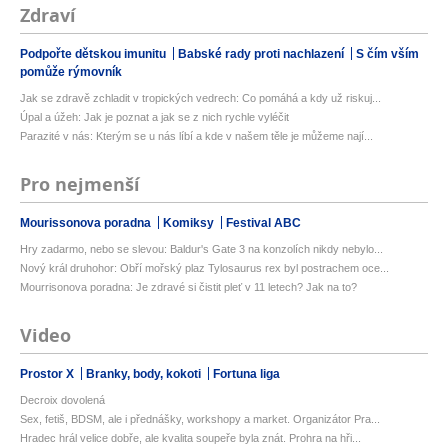
Zdraví
Podpořte dětskou imunitu
Babské rady proti nachlazení
S čím vším
pomůže rýmovník
Jak se zdravě zchladit v tropických vedrech: Co pomáhá a kdy už riskuj...
Úpal a úžeh: Jak je poznat a jak se z nich rychle vyléčit
Parazité v nás: Kterým se u nás líbí a kde v našem těle je můžeme nají...
Pro nejmenší
Mourissonova poradna
Komiksy
Festival ABC
Hry zadarmo, nebo se slevou: Baldur's Gate 3 na konzolích nikdy nebylo...
Nový král druhohor: Obří mořský plaz Tylosaurus rex byl postrachem oce...
Mourrisonova poradna: Je zdravé si čistit pleť v 11 letech? Jak na to?
Video
Prostor X
Branky, body, kokoti
Fortuna liga
Decroix dovolená
Sex, fetiš, BDSM, ale i přednášky, workshopy a market. Organizátor Pra...
Hradec hrál velice dobře, ale kvalita soupeře byla znát. Prohra na hři...