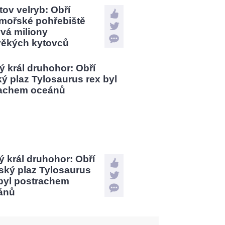
tov velryb: Obří
mořské pohřebiště
vá miliony
věkých kytovců
 král druhohor: Obří
ský plaz Tylosaurus
 byl postrachem
ánů