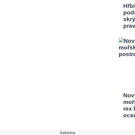
Hřbi
pod
skrý
pra
Nový
moř
rex
oce