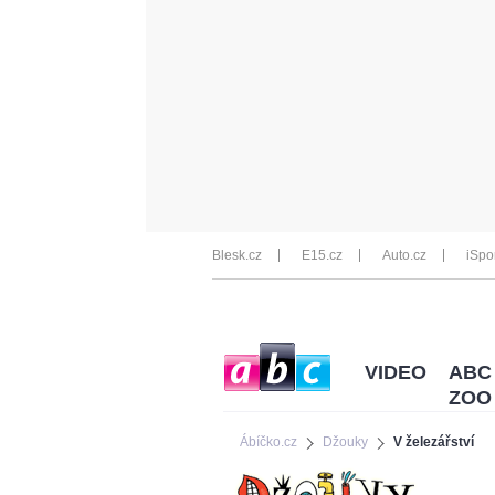
Blesk.cz
E15.cz
Auto.cz
iSpo
VIDEO
ABC
ZOO
Ábíčko.cz
Džouky
V železářství