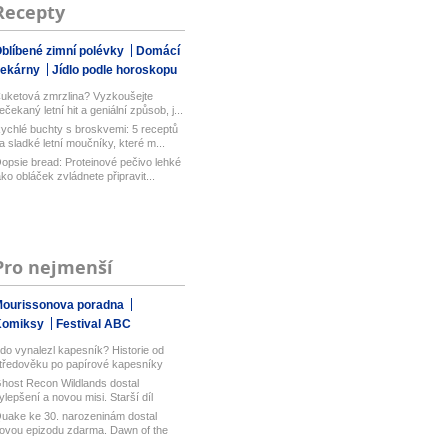
Recepty
blíbené zimní polévky
Domácí
pekárny
Jídlo podle horoskopu
uketová zmrzlina? Vyzkoušejte
ečekaný letní hit a geniální způsob, j...
ychlé buchty s broskvemi: 5 receptů
a sladké letní moučníky, které m...
opsie bread: Proteinové pečivo lehké
ako obláček zvládnete připravit...
Pro nejmenší
ourissonova poradna
Komiksy
Festival ABC
do vynalezl kapesník? Historie od
tředověku po papírové kapesníky
host Recon Wildlands dostal
ylepšení a novou misi. Starší díl
bisof...
uake ke 30. narozeninám dostal
ovou epizodu zdarma. Dawn of the
ach...