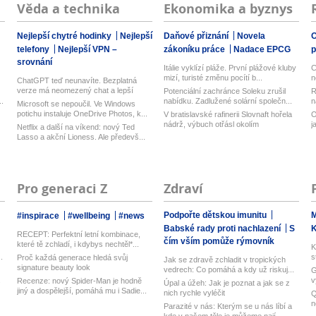
Věda a technika
Ekonomika a byznys
Nejlepší chytré hodinky
Nejlepší
Daňové přiznání
Novela
O
telefony
Nejlepší VPN –
zákoníku práce
Nadace EPCG
srovnání
Itálie vyklízí pláže. První plážové kluby
C
mizí, turisté změnu pocítí b...
n
ChatGPT teď neunavíte. Bezplatná
verze má neomezený chat a lepší
Potenciální zachránce Soleku zrušil
R
model...
.
nabídku. Zadlužené solární společn...
n
Microsoft se nepoučil. Ve Windows
potichu instaluje OneDrive Photos, k...
V bratislavské rafinerii Slovnaft hořela
O
nádrž, výbuch otřásl okolím
j
Netflix a další na víkend: nový Ted
Lasso a akční Lioness. Ale předevš...
Pro generaci Z
Zdraví
Podpořte dětskou imunitu
M
#inspirace
#wellbeing
#news
Babské rady proti nachlazení
S
RECEPT: Perfektní letní kombinace,
čím vším pomůže rýmovník
které tě zchladí, i kdybys nechtěl*...
K
.
s
Proč každá generace hledá svůj
Jak se zdravě zchladit v tropických
signature beauty look
vedrech: Co pomáhá a kdy už riskuj...
G
.
v
Recenze: nový Spider-Man je hodně
Úpal a úžeh: Jak je poznat a jak se z
U
jiný a dospělejší, pomáhá mu i Sadie...
nich rychle vyléčit
Q
n
Parazité v nás: Kterým se u nás líbí a
M