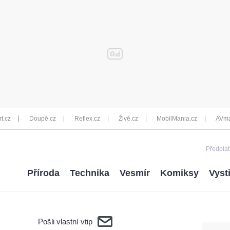
rt.cz
Doupě.cz
Reflex.cz
Živě.cz
MobilMania.cz
AVma
Předplať
Příroda
Technika
Vesmír
Komiksy
Vyst
Pošli vlastní vtip