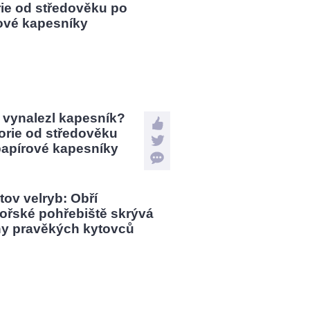
 vynalezl kapesník?
orie od středověku
papírové kapesníky