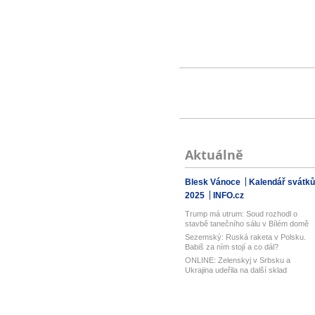
Aktuálně
Blesk Vánoce
Kalendář svátků
2025
INFO.cz
Trump má utrum: Soud rozhodl o
stavbě tanečního sálu v Bílém domě
Sezemský: Ruská raketa v Polsku.
Babiš za ním stojí a co dál?
ONLINE: Zelenskyj v Srbsku a
Ukrajina udeřila na další sklad
Wildberri...