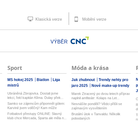
Klasická verze
Mobilní verze
VÝBĚR
Sport
Móda a krása
N
MS hokej 2025
Biatlon
Liga
Jak zhubnout
Trendy nehty pro
mistrů
p
jaro 2025
Nové make-up trendy
J
Ubráněná Zbrojovka. Dostali jsme
Marek Ztracený po dvou letech příprav
lekci, řekl kapitán Klíma. Dulay přek...
naplnil amfiteátr: Kolaps na Let...
O
Samko se zájemcům připomněl gólem:
Nesnášíte pondělí? Vědci přišli se
R
Karviné jsem vděčný! Kam může
zajímavým vysvětlením
d
odejí...
z
Fotbalové přestupy ONLINE: Slavný
Brutální útok v Tanvaldu: Několik
T
klub chce Mercada, Sparta ale měla n...
pobodaných
r