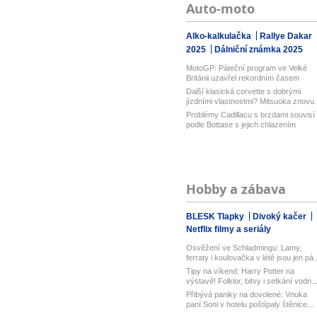
Auto-moto
Alko-kalkulačka
Rallye Dakar
2025
Dálniční známka 2025
MotoGP: Páteční program ve Velké
Británii uzavřel rekordním časem
Bezz...
Další klasická corvette s dobrými
jízdními vlastnostmi? Mitsuoka znovu..
Problémy Cadillacu s brzdami souvisí
podle Bottase s jejich chlazením
Hobby a zábava
BLESK Tlapky
Divoký kačer
Netflix filmy a seriály
Osvěžení ve Schladmingu: Lamy,
ferraty i koulovačka v létě jsou jen pá..
Tipy na víkend: Harry Potter na
výstavě! Folklor, bitvy i setkání vodn..
Přibývá paniky na dovolené: Vnuka
paní Soni v hotelu poštípaly štěnice...