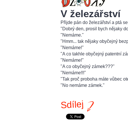
V železářství
Přijde pán do železářství a ptá s
"Dobrý den, prosil bych nějaky d
"Nemáme."
"Hmm... tak nějaky obyčejný bez
"Nemáme!"
"A co takhle obyčejný patentní z
"Nemáme!"
"A co obyčejný zámek???"
"Nemáme!!!"
"Tak proč proboha máte vůbec o
"No nemáme zámek."
Sdílej