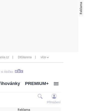
nia.cz
DIGIarena
více
 si Ábíčko
řihovánky
PREMIUM+
Přihlášení