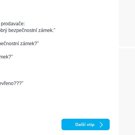
e prodavače:
obrý bezpečnostní zámek."
pečnostní zámek?"
ámek?"
tevřeno???"
Další vtip