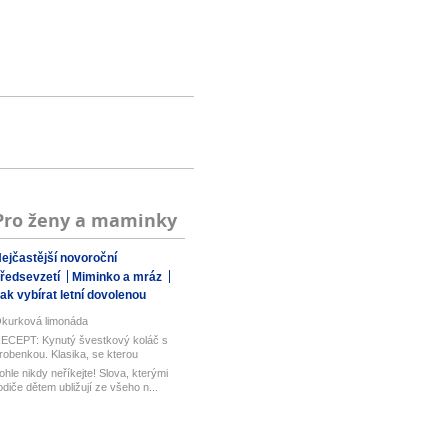
Pro ženy a maminky
ejčastější novoroční
ředsevzetí
Miminko a mráz
ak vybírat letní dovolenou
kurková limonáda
ECEPT: Kynutý švestkový koláč s
robenkou. Klasika, se kterou
aboduj...
ohle nikdy neříkejte! Slova, kterými
odiče dětem ubližují ze všeho n...