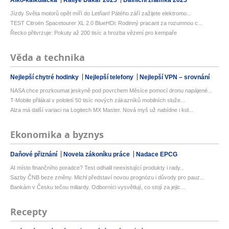
Jízdy Světa motorů opět míří do Letňan! Pátého září zažijete elektromo...
TEST Citroën Spacetourer XL 2.0 BlueHDi: Rodinný pracant za rozumnou c...
Řecko přitvrzuje: Pokuty až 200 tisíc a hrozba vězení pro kempaře
Věda a technika
Nejlepší chytré hodinky
Nejlepší telefony
Nejlepší VPN – srovnání
NASA chce prozkoumat jeskyně pod povrchem Měsíce pomocí dronu napájené...
T-Mobile přilákal v pololetí 50 tisíc nových zákazníků mobilních služe...
Alza má další variaci na Logitech MX Master. Nová myš už nabídne i kol...
Ekonomika a byznys
Daňové přiznání
Novela zákoníku práce
Nadace EPCG
AI místo finančního poradce? Test odhalil neexistující produkty i rady...
Sazby ČNB beze změny. Michl představí novou prognózu i důvody pro pauz...
Bankám v Česku tečou miliardy. Odborníci vysvětlují, co stojí za jejic...
Recepty