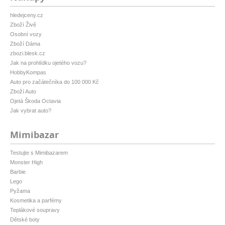
hledejceny.cz
Zboží Živě
Osobní vozy
Zboží Dáma
zbozi.blesk.cz
Jak na prohlídku ojetého vozu?
HobbyKompas
Auto pro začátečníka do 100 000 Kč
Zboží Auto
Ojetá Škoda Octavia
Jak vybrat auto?
Mimibazar
Testujte s Mimibazarem
Monster High
Barbie
Lego
Pyžama
Kosmetika a parfémy
Teplákové soupravy
Dětské boty