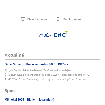
Klasická verze
Mobilní verze
VÝBĚR
Aktuálně
Blesk Vánoce
Kalendář svátků 2025
INFO.cz
Škrty v Čechy oblíbeném řetězci: Zavřou stovky prodejen
ČNB zachovala základní úrokovou sazbu 3,75 %, upozornila na inflační r...
Až 48 °C a příchod čtvrté vlny horka. Výhled meteorologů na 10 dní dov...
Sport
MS hokej 2025
Biatlon
Liga mistrů