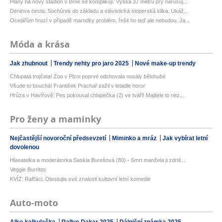
Plány na nový stadion v Brně se komplikují. Výška 37 metrů prý narušuj...
Deniova cesta: Sochůrek do základu a slávistická stoperská klika. Ukáž...
Ocelářům hrozí v případě marodky problém, řešit ho teď ale nebudou. Ja...
Móda a krása
Jak zhubnout
Trendy nehty pro jaro 2025
Nové make-up trendy
Chlupatá trojčata! Zoo v Plzni poprvé odchovala nosály bělohubé
Všude to bouchá! František Prachař zažil v letadle horor
Hrůza v Havířově: Pes pokousal chlapečka (2) ve tváři! Majitele to nez...
Pro ženy a maminky
Nejčastější novoroční předsevzetí
Miminko a mráz
Jak vybírat letní
dovolenou
Hlasatelka a moderátorka Saskia Burešová (80) - Smrt manžela ji zdrtil...
Veggie Burritos
KVÍZ: Rafťáci. Otestujte své znalosti kultovní letní komedie
Auto-moto
Alko-kalkulačka
Rallye Dakar 2025
Dálniční známka 2025