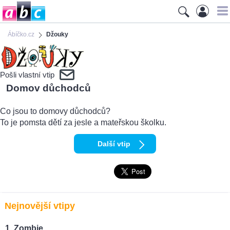
Ábíčko.cz
Džouky
Pošli vlastní vtip
Domov důchodců
Co jsou to domovy důchodců?
To je pomsta dětí za jesle a mateřskou školku.
Další vtip
Nejnovější vtipy
Zombie