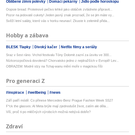
Oblíbené zimní polévky
Domácí pekárny
Jídlo podle horoskopu
Oopsie bread: Proteinové pečivo lehké jako obláček zvládnete připravit...
Pozor na jedovaté cukety! Jeden jasný znak prozradí, že se jim máte vy...
Svěží letní saláty, které vás v horku neunaví: Zkuste k zelenině přida...
Hobby a zábava
BLESK Tlapky
Divoký kačer
Netflix filmy a seriály
Sraz v šest ráno. Vrchol festivalu Tóny Dolomit zazní za úsvitu ve 300...
Nízkorozpočtová dovolená? Chorvatsko jedno z nejdražších v Evropě! Lev...
OBRAZEM: Modré slzy na Tchaj-wanu mění moře v magickou říši
Pro generaci Z
#inspirace
#wellbeing
#news
Září patří módě: Co přinese Mercedes-Benz Prague Fashion Week SS27
F*ck the glasses: AI Meta brýle mají zjednodušit život, zatím ale děla...
Víš, proč ti po mléčných výrobcích možná nebývá dobře?
Zdraví