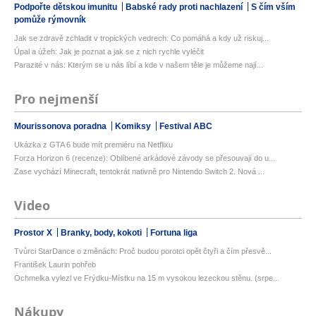
Podpořte dětskou imunitu
Babské rady proti nachlazení
S čím vším
pomůže rýmovník
Jak se zdravě zchladit v tropických vedrech: Co pomáhá a kdy už riskuj...
Úpal a úžeh: Jak je poznat a jak se z nich rychle vyléčit
Parazité v nás: Kterým se u nás líbí a kde v našem těle je můžeme nají...
Pro nejmenší
Mourissonova poradna
Komiksy
Festival ABC
Ukázka z GTA 6 bude mít premiéru na Netflixu
Forza Horizon 6 (recenze): Oblíbené arkádové závody se přesouvají do u...
Zase vychází Minecraft, tentokrát nativně pro Nintendo Switch 2. Nová ...
Video
Prostor X
Branky, body, kokoti
Fortuna liga
Tvůrci StarDance o změnách: Proč budou porotci opět čtyři a čím přesvě...
František Laurin pohřeb
Ochmelka vylezl ve Frýdku-Místku na 15 m vysokou lezeckou stěnu. (srpe...
Nákupy