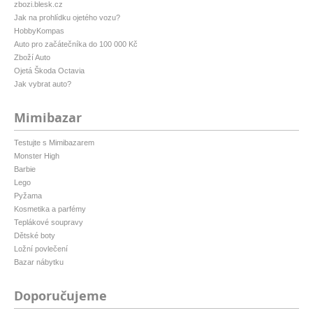
zbozi.blesk.cz
Jak na prohlídku ojetého vozu?
HobbyKompas
Auto pro začátečníka do 100 000 Kč
Zboží Auto
Ojetá Škoda Octavia
Jak vybrat auto?
Mimibazar
Testujte s Mimibazarem
Monster High
Barbie
Lego
Pyžama
Kosmetika a parfémy
Teplákové soupravy
Dětské boty
Ložní povlečení
Bazar nábytku
Doporučujeme