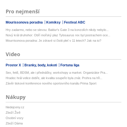
Pro nejmenší
Mourissonova poradna
Komiksy
Festival ABC
Hry zadarmo, nebo se slevou: Baldur's Gate 3 na konzolích nikdy nebylo...
Nový král druhohor: Obří mořský plaz Tylosaurus rex byl postrachem oce...
Mourrisonova poradna: Je zdravé si čistit pleť v 11 letech? Jak na to?
Video
Prostor X
Branky, body, kokoti
Fortuna liga
Sex, fetiš, BDSM, ale i přednášky, workshopy a market. Organizátor Pra...
Hradec hrál velice dobře, ale kvalita soupeře byla znát. Prohra na hři...
Závěr tiskové konference nového sportovního kanálu Prima Sport
Nákupy
hledejceny.cz
Zboží Živě
Osobní vozy
Zboží Dáma