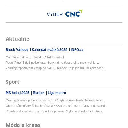
VÝBĚR
Aktuálně
Blesk Vánoce
Kalendář svátků 2025
INFO.cz
Masakr ve škole v Thajsku: Střílel student
Pavel Páral: Když politici staví byty, tak to dost stojí a moc rychle ...
Zalužnyj zpochybnil vstup do NATO. Aliance už je jen iluzí bezpečnosti...
Sport
MS hokej 2025
Biatlon
Liga mistrů
Čeští gólmani v pohybu: čtyři muži v Anglii, Staněk hledá. Nová role K...
Chci chránit dívky, řekla hráčka WNBA o trans ženách. A rozpoutala kul...
Pravděpodobné sestavy: Sparta s posilou i Vojtou na hrotu. Lídr Slavie...
Móda a krása