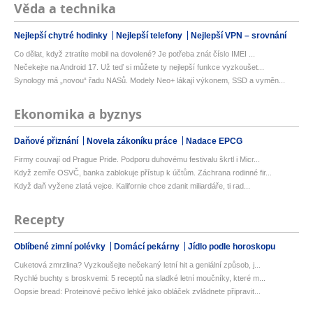
Věda a technika
Nejlepší chytré hodinky
Nejlepší telefony
Nejlepší VPN – srovnání
Co dělat, když ztratíte mobil na dovolené? Je potřeba znát číslo IMEI ...
Nečekejte na Android 17. Už teď si můžete ty nejlepší funkce vyzkoušet...
Synology má „novou“ řadu NASů. Modely Neo+ lákají výkonem, SSD a vyměn...
Ekonomika a byznys
Daňové přiznání
Novela zákoníku práce
Nadace EPCG
Firmy couvají od Prague Pride. Podporu duhovému festivalu škrtl i Micr...
Když zemře OSVČ, banka zablokuje přístup k účtům. Záchrana rodinné fir...
Když daň vyžene zlatá vejce. Kalifornie chce zdanit miliardáře, ti rad...
Recepty
Oblíbené zimní polévky
Domácí pekárny
Jídlo podle horoskopu
Cuketová zmrzlina? Vyzkoušejte nečekaný letní hit a geniální způsob, j...
Rychlé buchty s broskvemi: 5 receptů na sladké letní moučníky, které m...
Oopsie bread: Proteinové pečivo lehké jako obláček zvládnete připravit...