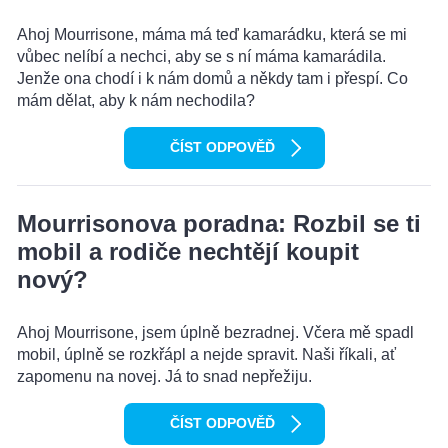
Ahoj Mourrisone, máma má teď kamarádku, která se mi
vůbec nelíbí a nechci, aby se s ní máma kamarádila.
Jenže ona chodí i k nám domů a někdy tam i přespí. Co
mám dělat, aby k nám nechodila?
ČÍST ODPOVĚĎ
Mourrisonova poradna: Rozbil se ti
mobil a rodiče nechtějí koupit
nový?
Ahoj Mourrisone, jsem úplně bezradnej. Včera mě spadl
mobil, úplně se rozkřápl a nejde spravit. Naši říkali, ať
zapomenu na novej. Já to snad nepřežiju.
ČÍST ODPOVĚĎ