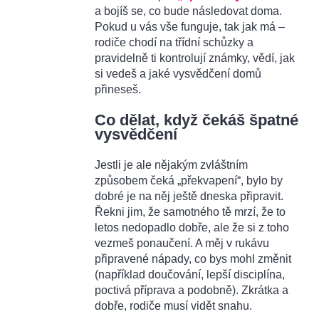
a bojíš se, co bude následovat doma.
Pokud u vás vše funguje, tak jak má –
rodiče chodí na třídní schůzky a
pravidelně ti kontrolují známky, vědí, jak
si vedeš a jaké vysvědčení domů
přineseš.
Co dělat, když čekáš špatné
vysvědčení
Jestli je ale nějakým zvláštním
způsobem čeká „překvapení“, bylo by
dobré je na něj ještě dneska připravit.
Řekni jim, že samotného tě mrzí, že to
letos nedopadlo dobře, ale že si z toho
vezmeš ponaučení. A měj v rukávu
připravené nápady, co bys mohl změnit
(například doučování, lepší disciplína,
poctivá příprava a podobně). Zkrátka a
dobře, rodiče musí vidět snahu.