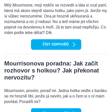
Milý Mourrisone, moji rodiče se rozvedli a táta si vzal paní,
která má skoro stejně starou holku, jako jsem já. Jenže my
si vůbec nerozumíme. Ona je hrozně ukňouraná a
rozmazlená a nic jí nebaví. No a teď máme jet všichni
poprvé na dovolenou k moři. Já to tam snad nepřežiju. Co
mám podle tebe dělat? Dík
ČÍST ODPOVĚĎ
Mourrisonova poradna: Jak začít
rozhovor s holkou? Jak překonat
nervozitu?
Mourrisoen, prosím, poraď mi. Jedna holka vedle z baráku
se mi hrozně líbí, jenže já nevím, jak a o čem si s ní mám
povídat. Poradíš mi?