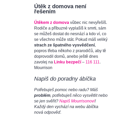
Útěk z domova není
řešením
Útěkem z domova
vůbec nic nevyřešíš.
Rodiče a příbuzné vyplašíš k smrti, sám
se můžeš dostat do nesnází a kdo ví, co
se všechno může stát. Pokud máš veliký
strach ze špatného vysvědčení
,
popros třeba někoho z prarodičů, aby tě
doprovodil domů, anebo ještě dnes
zavolej na
Linku bezpečí
–
116 111
.
Mourrison
Napiš do poradny ábíčka
Potřebuješ pomoc nebo radu? Máš
problém
, potřebuješ něco vysvětlit nebo
se jen svěřit?
Napiš Mourrisonovi
!
Každý den vychází na webu ábíčka
nová odpověď.