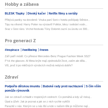
Hobby a zábava
BLESK Tlapky
Divoký kačer
Netflix filmy a seriály
Přibývá paniky na dovolené: Vnuka paní Soni v hotelu poštípaly štěnice...
Tipy na víkend: Harry Potter na výstavě! Folklor, bitvy i setkání vodn...
Sraz v šest ráno. Vrchol festivalu Tóny Dolomit zazní za úsvitu ve 300...
Pro generaci Z
#inspirace
#wellbeing
#news
Září patří módě: Co přinese Mercedes-Benz Prague Fashion Week SS27
F*ck the glasses: AI Meta brýle mají zjednodušit život, zatím ale děla...
Víš, proč ti po mléčných výrobcích možná nebývá dobře?
Zdraví
Podpořte dětskou imunitu
Babské rady proti nachlazení
S čím vším
pomůže rýmovník
Jak se zdravě zchladit v tropických vedrech: Co pomáhá a kdy už riskuj...
Úpal a úžeh: Jak je poznat a jak se z nich rychle vyléčit
Parazité v nás: Kterým se u nás líbí a kde v našem těle je můžeme nají...