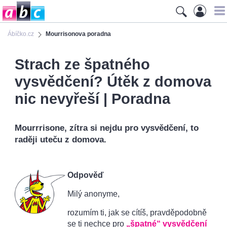
Ábíčko.cz
Mourrisonova poradna
Strach ze špatného
vysvědčení? Útěk z domova
nic nevyřeší | Poradna
Mourrrisone, zítra si nejdu pro vysvědčení, to
raději uteču z domova.
Odpověď
Milý anonyme,
rozumím ti, jak se cítíš, pravděpodobně
se ti nechce pro
„špatné“ vysvědčení