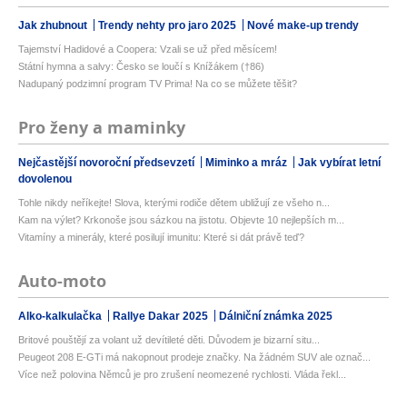
Jak zhubnout
Trendy nehty pro jaro 2025
Nové make-up trendy
Tajemství Hadidové a Coopera: Vzali se už před měsícem!
Státní hymna a salvy: Česko se loučí s Knížákem (†86)
Nadupaný podzimní program TV Prima! Na co se můžete těšit?
Pro ženy a maminky
Nejčastější novoroční předsevzetí
Miminko a mráz
Jak vybírat letní
dovolenou
Tohle nikdy neříkejte! Slova, kterými rodiče dětem ubližují ze všeho n...
Kam na výlet? Krkonoše jsou sázkou na jistotu. Objevte 10 nejlepších m...
Vitamíny a minerály, které posilují imunitu: Které si dát právě teď?
Auto-moto
Alko-kalkulačka
Rallye Dakar 2025
Dálniční známka 2025
Britové pouštějí za volant už devítileté děti. Důvodem je bizarní situ...
Peugeot 208 E-GTi má nakopnout prodeje značky. Na žádném SUV ale označ...
Více než polovina Němců je pro zrušení neomezené rychlosti. Vláda řekl...