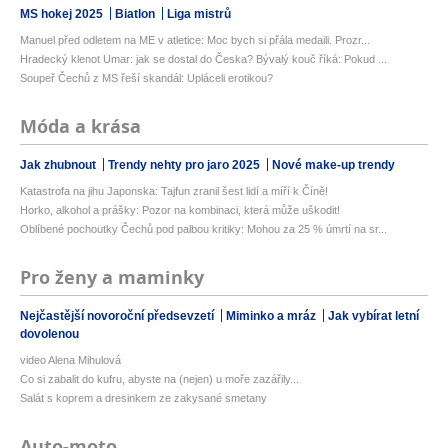
MS hokej 2025
Biatlon
Liga mistrů
Manuel před odletem na ME v atletice: Moc bych si přála medaili. Prozr...
Hradecký klenot Umar: jak se dostal do Česka? Bývalý kouč říká: Pokud ...
Soupeř Čechů z MS řeší skandál: Upláceli erotikou?
Móda a krása
Jak zhubnout
Trendy nehty pro jaro 2025
Nové make-up trendy
Katastrofa na jihu Japonska: Tajfun zranil šest lidí a míří k Číně!
Horko, alkohol a prášky: Pozor na kombinaci, která může uškodit!
Oblíbené pochoutky Čechů pod palbou kritiky: Mohou za 25 % úmrtí na sr...
Pro ženy a maminky
Nejčastější novoroční předsevzetí
Miminko a mráz
Jak vybírat letní
dovolenou
video Alena Mihulová
Co si zabalit do kufru, abyste na (nejen) u moře zazářily...
Salát s koprem a dresinkem ze zakysané smetany
Auto-moto