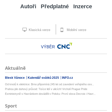
Autoři
Předplatné
Inzerce
Klasická verze
Mobilní verze
VÝBĚR
Aktuálně
Blesk Vánoce
Kalendář svátků 2025
INFO.cz
Od knotů k elektrice: Brno připomíná 245 let od zavedení veřejného osv...
Prahou jde duhový průvod: Tisíce lidí v ulicích! Vrcholí Prague Pride
Exministryně s Havránkem dováděli v Polsku: První slova Decroix i Havr...
Sport