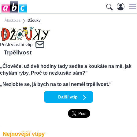
Ábíčko.cz
Džouky
Pošli vlastní vtip
Trpělivost
„Člověče, už dvě hodiny tady sedíte a koukáte na mě, jak
chytám ryby. Proč to nezkusíte sám?“
„Nezlobte se, já bych na to asi neměl trpělivost.“
Další vtip
Nejnovější vtipy