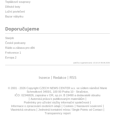
Teplákové soupravy
Dětské boty
Ložní povlečení
Bazar nábytku
Doporučujeme
Starjob
České podcasty
Rádio a zábava pro děti
Frekvence 1
Evropa 2
patička vygenerovaná: 13:10:14 08.08.2026
Inzerce
Redakce
RSS
© 2001 - 2026 Copyright
CZECH NEWS CENTER a.s.
se sídlem náměstí Marie
Schmolkové 3493/1, 100 00 Praha 10 - Strašnice,
IČO: 02346826, zapsána v OR, sp.zn. B 19490 a dodavatelé obsahu
Autorská práva k publikovaným materiálům
Podmínky pro užívání služby informační společnosti
Informace o zpracování osobních údajů
Cookies
Nastavení soukromí
Vlastnická struktura
Jednotná kontaktní místa / Single Points od Contact
Transparency report