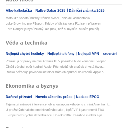
Alko-kalkulačka
Rallye Dakar 2025
Dálniční známka 2025
MotoGP: Sobotní britský trénink ovládl Fabio di Giannantonio
Luke Browning pro F1sport: Kdyby přišla šance z F1, jsem připraven
Ford Ranger je nyní zelený, ale jinak, než si myslíte. Musíte pro něj ...
Věda a technika
Nejlepší chytré hodinky
Nejlepší telefony
Nejlepší VPN – srovnání
Pokračují přípravy na misi Artemis III. V posádce bude konečně Evropan...
Čínští výrobci opět kopírují Apple. Pět největších značek chystá čtver...
Rusko požaduje povinnou instalaci státních aplikací do iPhonů. Apple o...
Ekonomika a byznys
Daňové přiznání
Novela zákoníku práce
Nadace EPCG
Tajemství měnové intervence: obranou japonského jenu chrání Amerika hl...
U pražských hal chceme hlavně více akcí, lepší VIP i gastronomii, říká...
Evropě hrozí rychlá dezertifikace. Do roku 2040 zasáhne i Polabí a již...