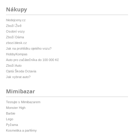
Nákupy
hledejceny.cz
Zboží Živě
Osobní vozy
Zboží Dáma
zbozi.blesk.cz
Jak na prohlídku ojetého vozu?
HobbyKompas
Auto pro začátečníka do 100 000 Kč
Zboží Auto
Ojetá Škoda Octavia
Jak vybrat auto?
Mimibazar
Testujte s Mimibazarem
Monster High
Barbie
Lego
Pyžama
Kosmetika a parfémy