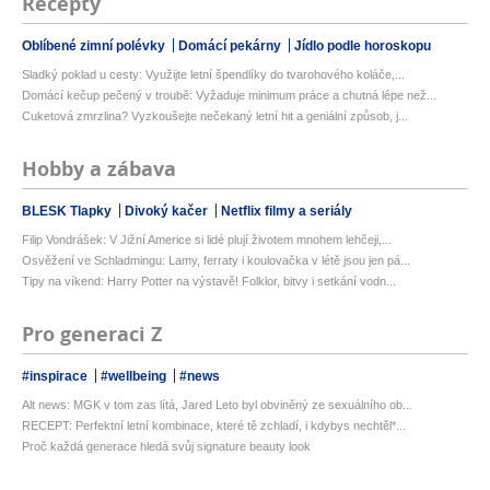
Recepty
Oblíbené zimní polévky
Domácí pekárny
Jídlo podle horoskopu
Sladký poklad u cesty: Využijte letní špendlíky do tvarohového koláče,...
Domácí kečup pečený v troubě: Vyžaduje minimum práce a chutná lépe než...
Cuketová zmrzlina? Vyzkoušejte nečekaný letní hit a geniální způsob, j...
Hobby a zábava
BLESK Tlapky
Divoký kačer
Netflix filmy a seriály
Filip Vondrášek: V Jižní Americe si lidé plují životem mnohem lehčeji,...
Osvěžení ve Schladmingu: Lamy, ferraty i koulovačka v létě jsou jen pá...
Tipy na víkend: Harry Potter na výstavě! Folklor, bitvy i setkání vodn...
Pro generaci Z
#inspirace
#wellbeing
#news
Alt news: MGK v tom zas lítá, Jared Leto byl obviněný ze sexuálního ob...
RECEPT: Perfektní letní kombinace, které tě zchladí, i kdybys nechtěl*...
Proč každá generace hledá svůj signature beauty look