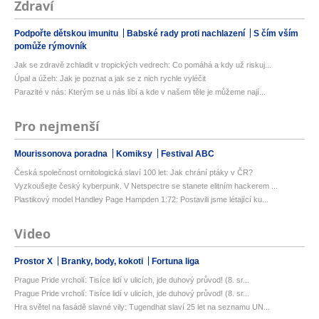
Zdraví
Podpořte dětskou imunitu
Babské rady proti nachlazení
S čím vším
pomůže rýmovník
Jak se zdravě zchladit v tropických vedrech: Co pomáhá a kdy už riskuj...
Úpal a úžeh: Jak je poznat a jak se z nich rychle vyléčit
Parazité v nás: Kterým se u nás líbí a kde v našem těle je můžeme nají...
Pro nejmenší
Mourissonova poradna
Komiksy
Festival ABC
Česká společnost ornitologická slaví 100 let: Jak chrání ptáky v ČR?
Vyzkoušejte český kyberpunk. V Netspectre se stanete elitním hackerem ...
Plastikový model Handley Page Hampden 1:72: Postavili jsme létající ku...
Video
Prostor X
Branky, body, kokoti
Fortuna liga
Prague Pride vrcholí: Tisíce lidí v ulicích, jde duhový průvod! (8. sr...
Prague Pride vrcholí: Tisíce lidí v ulicích, jde duhový průvod! (8. sr...
Hra světel na fasádě slavné vily: Tugendhat slaví 25 let na seznamu UN...