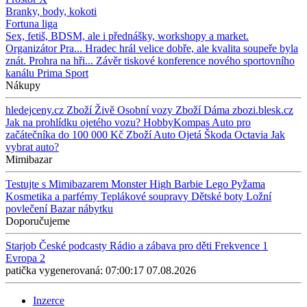
Branky, body, kokoti
Fortuna liga
Sex, fetiš, BDSM, ale i přednášky, workshopy a market.
Organizátor Pra...
Hradec hrál velice dobře, ale kvalita soupeře byla
znát. Prohra na hři...
Závěr tiskové konference nového sportovního
kanálu Prima Sport
Nákupy
hledejceny.cz
Zboží Živě
Osobní vozy
Zboží Dáma
zbozi.blesk.cz
Jak na prohlídku ojetého vozu?
HobbyKompas
Auto pro
začátečníka do 100 000 Kč
Zboží Auto
Ojetá Škoda Octavia
Jak
vybrat auto?
Mimibazar
Testujte s Mimibazarem
Monster High
Barbie
Lego
Pyžama
Kosmetika a parfémy
Teplákové soupravy
Dětské boty
Ložní
povlečení
Bazar nábytku
Doporučujeme
Starjob
České podcasty
Rádio a zábava pro děti
Frekvence 1
Evropa 2
patička vygenerovaná: 07:00:17 07.08.2026
Inzerce