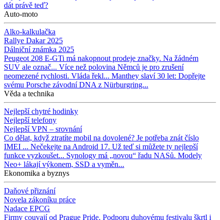
dát právě teď?
Auto-moto
Alko-kalkulačka
Rallye Dakar 2025
Dálniční známka 2025
Peugeot 208 E-GTi má nakopnout prodeje značky. Na žádném
SUV ale označ...
Více než polovina Němců je pro zrušení
neomezené rychlosti. Vláda řekl...
Manthey slaví 30 let: Dopřejte
svému Porsche závodní DNA z Nürburgring...
Věda a technika
Nejlepší chytré hodinky
Nejlepší telefony
Nejlepší VPN – srovnání
Co dělat, když ztratíte mobil na dovolené? Je potřeba znát číslo
IMEI ...
Nečekejte na Android 17. Už teď si můžete ty nejlepší
funkce vyzkoušet...
Synology má „novou“ řadu NASů. Modely
Neo+ lákají výkonem, SSD a vyměn...
Ekonomika a byznys
Daňové přiznání
Novela zákoníku práce
Nadace EPCG
Firmy couvají od Prague Pride. Podporu duhovému festivalu škrtl i