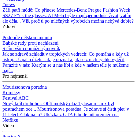
#news
Září patří módě: Co přinese Mercedes-Benz Prague Fashion Week
SS27
F*ck the glasses: AI Meta brýle mají zjednodušit život, zatím
ale děla...
Víš, proč ti po mléčných výrobcích možná nebývá dobře?
Zdraví
Podpořte dětskou imunitu
Babské rady proti nachlazení
S čím vším pomůže rýmovník
Jak se zdravě zchladit v tropických vedrech: Co pomáhá a kdy už
riskuj...
Úpal a úžeh: Jak je poznat a jak se z nich rychle vyléčit
Parazité v nás: Kterým se u nás líbí a kde v našem těle je můžeme
nají...
Pro nejmenší
Mourissonova poradna
Komiksy
Festival ABC
Nový král druhohor: Obří mořský plaz Tylosaurus rex byl
postrachem oce...
Mourrisonova poradna: Je zdravé si čistit pleť v
11 letech? Jak na to?
Ukázka z GTA 6 bude mít premiéru na
Netflixu
Video
Prostor X