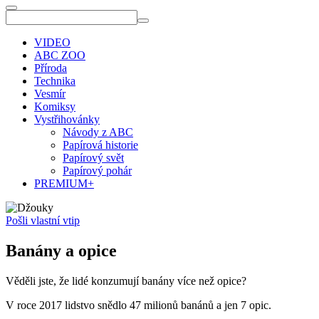
VIDEO
ABC ZOO
Příroda
Technika
Vesmír
Komiksy
Vystřihovánky
Návody z ABC
Papírová historie
Papírový svět
Papírový pohár
PREMIUM+
Pošli vlastní vtip
Banány a opice
Věděli jste, že lidé konzumují banány více než opice?
V roce 2017 lidstvo snědlo 47 milionů banánů a jen 7 opic.