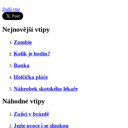
Další vtip
Nejnovější vtipy
Zombie
Kolik je hodin?
Banka
Holčička pláče
Náhrobek skotského lékaře
Náhodné vtipy
Zajíci v brázdě
Jezte ovoce i se slupkou