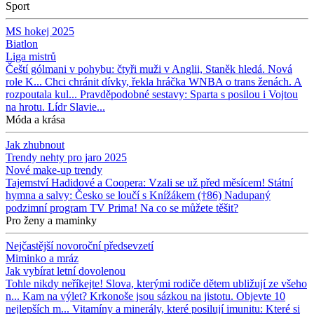
Sport
MS hokej 2025
Biatlon
Liga mistrů
Čeští gólmani v pohybu: čtyři muži v Anglii, Staněk hledá. Nová
role K...
Chci chránit dívky, řekla hráčka WNBA o trans ženách. A
rozpoutala kul...
Pravděpodobné sestavy: Sparta s posilou i Vojtou
na hrotu. Lídr Slavie...
Móda a krása
Jak zhubnout
Trendy nehty pro jaro 2025
Nové make-up trendy
Tajemství Hadidové a Coopera: Vzali se už před měsícem!
Státní
hymna a salvy: Česko se loučí s Knížákem (†86)
Nadupaný
podzimní program TV Prima! Na co se můžete těšit?
Pro ženy a maminky
Nejčastější novoroční předsevzetí
Miminko a mráz
Jak vybírat letní dovolenou
Tohle nikdy neříkejte! Slova, kterými rodiče dětem ubližují ze všeho
n...
Kam na výlet? Krkonoše jsou sázkou na jistotu. Objevte 10
nejlepších m...
Vitamíny a minerály, které posilují imunitu: Které si