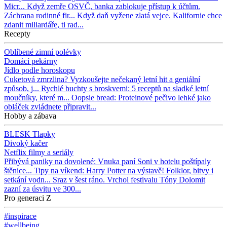
Micr...
Když zemře OSVČ, banka zablokuje přístup k účtům.
Záchrana rodinné fir...
Když daň vyžene zlatá vejce. Kalifornie chce
zdanit miliardáře, ti rad...
Recepty
Oblíbené zimní polévky
Domácí pekárny
Jídlo podle horoskopu
Cuketová zmrzlina? Vyzkoušejte nečekaný letní hit a geniální
způsob, j...
Rychlé buchty s broskvemi: 5 receptů na sladké letní
moučníky, které m...
Oopsie bread: Proteinové pečivo lehké jako
obláček zvládnete připravit...
Hobby a zábava
BLESK Tlapky
Divoký kačer
Netflix filmy a seriály
Přibývá paniky na dovolené: Vnuka paní Soni v hotelu poštípaly
štěnice...
Tipy na víkend: Harry Potter na výstavě! Folklor, bitvy i
setkání vodn...
Sraz v šest ráno. Vrchol festivalu Tóny Dolomit
zazní za úsvitu ve 300...
Pro generaci Z
#inspirace
#wellbeing