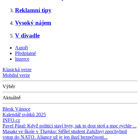
Reklamní tipy
Vysoký nájem
V divadle
Autoři
Předplatné
Inzerce
Klasická verze
Mobilní verze
Výběr
Aktuálně
Blesk Vánoce
Kalendář svátků 2025
INFO.cz
Pavel Páral: Když politici staví byty, tak to dost stojí a moc rychle ...
Masakr ve škole v Thajsku: Střílel student
Zalužnyj zpochybnil
vstup do NATO. Aliance už je jen iluzí bezpečnosti...