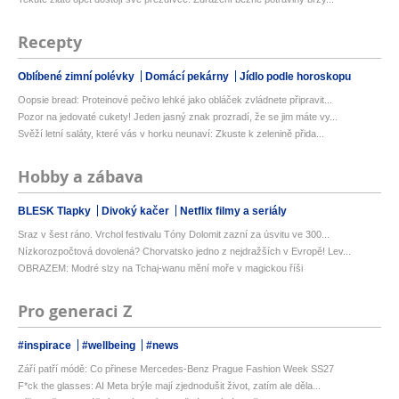
Recepty
Oblíbené zimní polévky
Domácí pekárny
Jídlo podle horoskopu
Oopsie bread: Proteinové pečivo lehké jako obláček zvládnete připravit...
Pozor na jedovaté cukety! Jeden jasný znak prozradí, že se jim máte vy...
Svěží letní saláty, které vás v horku neunaví: Zkuste k zelenině přida...
Hobby a zábava
BLESK Tlapky
Divoký kačer
Netflix filmy a seriály
Sraz v šest ráno. Vrchol festivalu Tóny Dolomit zazní za úsvitu ve 300...
Nízkorozpočtová dovolená? Chorvatsko jedno z nejdražších v Evropě! Lev...
OBRAZEM: Modré slzy na Tchaj-wanu mění moře v magickou říši
Pro generaci Z
#inspirace
#wellbeing
#news
Září patří módě: Co přinese Mercedes-Benz Prague Fashion Week SS27
F*ck the glasses: AI Meta brýle mají zjednodušit život, zatím ale děla...