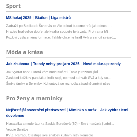
Sport
MS hokej 2025
Biatlon
Liga mistrů
Zadražil po Besiktasi: Štve nás to. Ale pokud budeme hrát jako dnes......
Hradec hrál velice dobře, ale kvalita soupeře byla znát. Prohra na hři...
Kozlovi vyšla změna formace: Takhle chceme hrát! Výhru zařídili sváteč...
Móda a krása
Jak zhubnout
Trendy nehty pro jaro 2025
Nové make-up trendy
Jak vybrat barvu, která vám bude slušet? Tohle je rozhodující
Zasklení lodžie v paneláku: kolik stojí, co musí schválit SVJ a kdy se...
Šmiky šmiky u Bereniky. Kohoutová se rozhodla zásadně změnit účes
Pro ženy a maminky
Nejčastější novoroční předsevzetí
Miminko a mráz
Jak vybírat letní
dovolenou
Hlasatelka a moderátorka Saskia Burešová (80) - Smrt manžela ji zdrtil...
Veggie Burritos
KVÍZ: Rafťáci. Otestujte své znalosti kultovní letní komedie