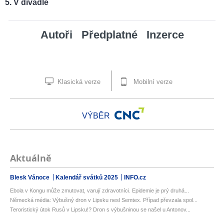
V divadle
Autoři
Předplatné
Inzerce
Klasická verze
Mobilní verze
VÝBĚR
Aktuálně
Blesk Vánoce
Kalendář svátků 2025
INFO.cz
Ebola v Kongu může zmutovat, varují zdravotníci. Epidemie je prý druhá...
Německá média: Výbušný dron v Lipsku nesl Semtex. Případ převzala spol...
Teroristický útok Rusů v Lipsku!? Dron s výbušninou se našel u Antonov...