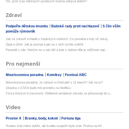
Víš, proč ti po mléčných výrobcích možná nebývá dobře?
Zdraví
Podpořte dětskou imunitu
Babské rady proti nachlazení
S čím vším
pomůže rýmovník
Jak se zdravě zchladit v tropických vedrech: Co pomáhá a kdy už riskuj...
Úpal a úžeh: Jak je poznat a jak se z nich rychle vyléčit
Parazité v nás: Kterým se u nás líbí a kde v našem těle je můžeme nají...
Pro nejmenší
Mourissonova poradna
Komiksy
Festival ABC
Mourrisonova poradna: Je zdravé si čistit pleť v 11 letech? Jak na to?
Ukázka z GTA 6 bude mít premiéru na Netflixu
Forza Horizon 6 (recenze): Oblíbené arkádové závody se přesouvají do u...
Video
Prostor X
Branky, body, kokoti
Fortuna liga
Hradec hrál velice dobře, ale kvalita soupeře byla znát. Prohra na hři...