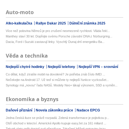
Auto-moto
Alko-kalkulačka
Rallye Dakar 2025
Dálniční známka 2025
Více než polovina Němců je pro zrušení neomezené rychlosti. Vláda řekl...
Manthey slaví 30 let: Dopřejte svému Porsche závodní DNA z Nürburgring...
Dacia, Ford i Suzuki zastavují linky. Vyschlý Dunaj drtí energetiku Ba...
Věda a technika
Nejlepší chytré hodinky
Nejlepší telefony
Nejlepší VPN – srovnání
Co dělat, když ztratíte mobil na dovolené? Je potřeba znát číslo IMEI ...
Nečekejte na Android 17. Už teď si můžete ty nejlepší funkce vyzkoušet...
Synology má „novou“ řadu NASů. Modely Neo+ lákají výkonem, SSD a vyměn...
Ekonomika a byznys
Daňové přiznání
Novela zákoníku práce
Nadace EPCG
Jedna česká iluze se právě rozpadá. Zelená transformace je pojistkou p...
Obří obchod v letectví. Americké Apollo kupuje easyJet za 161 miliard ...
Tekuté zlato opět dostojí své přezdívce. Zdražení běžné potraviny brzy...