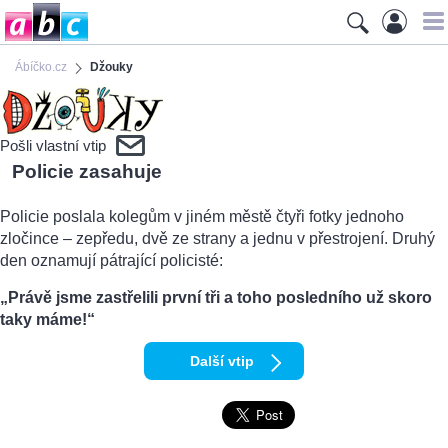
Ábíčko.cz
Džouky
Pošli vlastní vtip
Policie zasahuje
Policie poslala kolegům v jiném městě čtyři fotky jednoho
zločince – zepředu, dvě ze strany a jednu v přestrojení. Druhý
den oznamují pátrající policisté:
„Právě jsme zastřelili první tři a toho posledního už skoro
taky máme!“
Další vtip