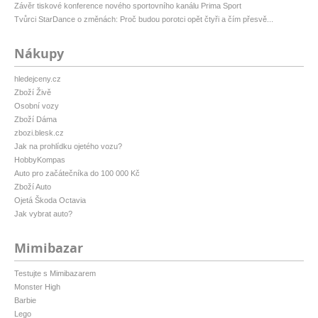
Závěr tiskové konference nového sportovního kanálu Prima Sport
Tvůrci StarDance o změnách: Proč budou porotci opět čtyři a čím přesvě...
Nákupy
hledejceny.cz
Zboží Živě
Osobní vozy
Zboží Dáma
zbozi.blesk.cz
Jak na prohlídku ojetého vozu?
HobbyKompas
Auto pro začátečníka do 100 000 Kč
Zboží Auto
Ojetá Škoda Octavia
Jak vybrat auto?
Mimibazar
Testujte s Mimibazarem
Monster High
Barbie
Lego