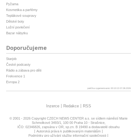
Pyžama
Kosmetika a parfémy
Teplákové soupravy
Dětské boty
Ložní povlečení
Bazar nábytku
Doporučujeme
Starjob
České podcasty
Rádio a zábava pro děti
Frekvence 1
Evropa 2
patička vygenerovaná: 00:10:13 07.08.2026
Inzerce
Redakce
RSS
© 2001 - 2026 Copyright
CZECH NEWS CENTER a.s.
se sídlem náměstí Marie
Schmolkové 3493/1, 100 00 Praha 10 - Strašnice,
IČO: 02346826, zapsána v OR, sp.zn. B 19490 a dodavatelé obsahu
Autorská práva k publikovaným materiálům
Podmínky pro užívání služby informační společnosti