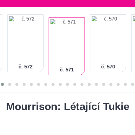
č. 572
č. 570
č. 571
Mourrison: Létající Tukie