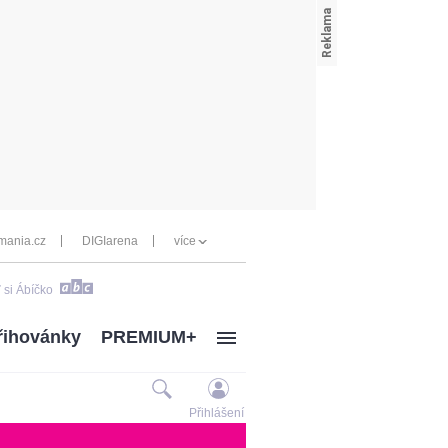
mania.cz
DIGIarena
více
 si Ábíčko
řihovánky
PREMIUM+
Přihlášení