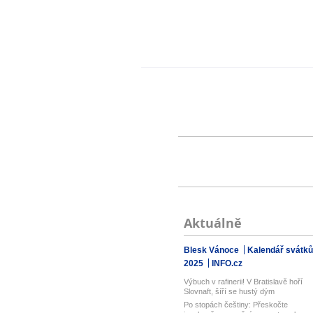
Aktuálně
Blesk Vánoce
Kalendář svátků
2025
INFO.cz
Výbuch v rafinerii! V Bratislavě hoří
Slovnaft, šíří se hustý dým
Po stopách češtiny: Přeskočte