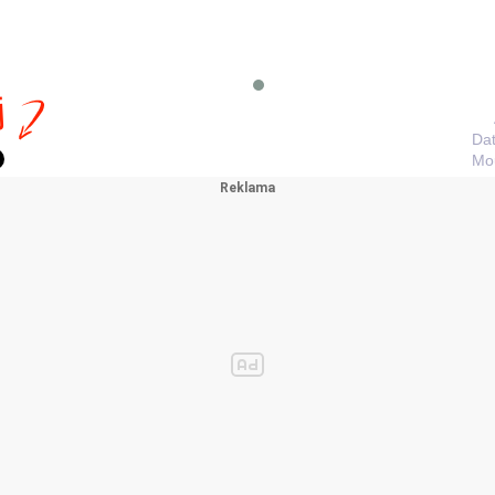
j
Dat
Mou