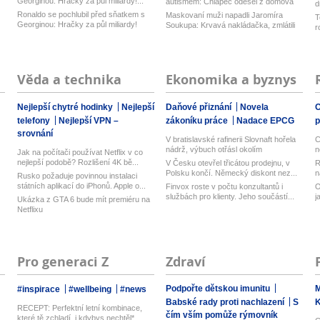
Georginou: Hračky za půl miliardy!...
autismem: Chlapec odešel z domova
d
na ...
z
Ronaldo se pochlubil před sňatkem s
Maskovaní muži napadli Jaromíra
T
Georginou: Hračky za půl miliardy!
Soukupa: Krvavá nakládačka, zmlátili
r
h...
Věda a technika
Ekonomika a byznys
Nejlepší chytré hodinky
Nejlepší
Daňové přiznání
Novela
O
telefony
Nejlepší VPN –
zákoníku práce
Nadace EPCG
srovnání
V bratislavské rafinerii Slovnaft hořela
C
nádrž, výbuch otřásl okolím
n
Jak na počítači používat Netflix v co
nejlepší podobě? Rozlišení 4K bě...
V Česku otevřel třicátou prodejnu, v
R
Polsku končí. Německý diskont nez...
n
Rusko požaduje povinnou instalaci
státních aplikací do iPhonů. Apple o...
Finvox roste v počtu konzultantů i
O
službách pro klienty. Jeho součástí...
j
Ukázka z GTA 6 bude mít premiéru na
Netflixu
Pro generaci Z
Zdraví
Podpořte dětskou imunitu
M
#inspirace
#wellbeing
#news
Babské rady proti nachlazení
S
RECEPT: Perfektní letní kombinace,
čím vším pomůže rýmovník
které tě zchladí, i kdybys nechtěl*...