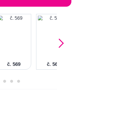
č. 569
č. 568
č. 567
č