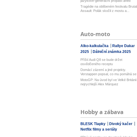
jazykově-generační propast aneb
Prázdnin...
Tragédie na oblíbeném festivalu Brutal
Assault: Polák skočil z mostu a...
Auto-moto
Alko-kalkulačka
Rallye Dakar
2025
Dálniční známka 2025
Příští Audi Q8 se bude držet
osvědčeného receptu
Domácí zázemí a jiné projekty.
Verstappen popsal, co mu pomáhá se
sous...
MotoGP: Na úvod byl ve Velké Británii
nejrychlejší Alex Márquez
Hobby a zábava
BLESK Tlapky
Divoký kačer
Netflix filmy a seriály