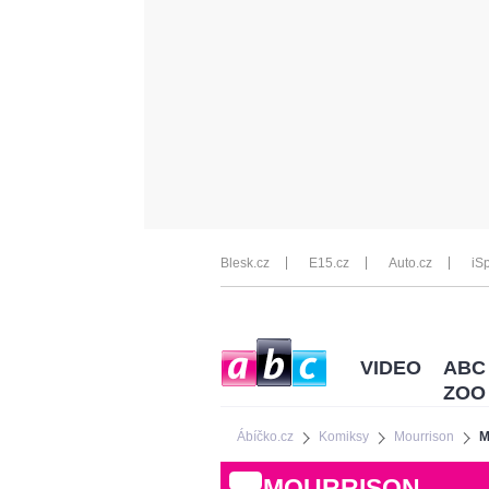
Blesk.cz
E15.cz
Auto.cz
iSp
VIDEO
ABC
ZOO
Ábíčko.cz
Komiksy
Mourrison
M
MOURRISON