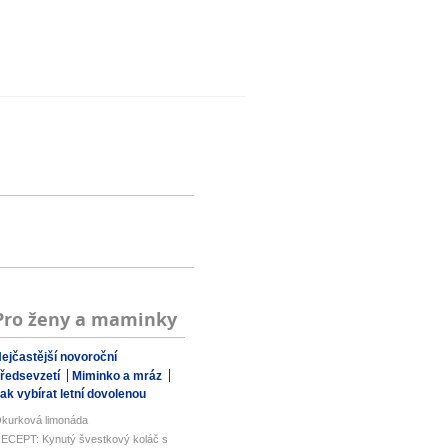
Pro ženy a maminky
ejčastější novoroční
ředsevzetí
Miminko a mráz
ak vybírat letní dovolenou
kurková limonáda
ECEPT: Kynutý švestkový koláč s