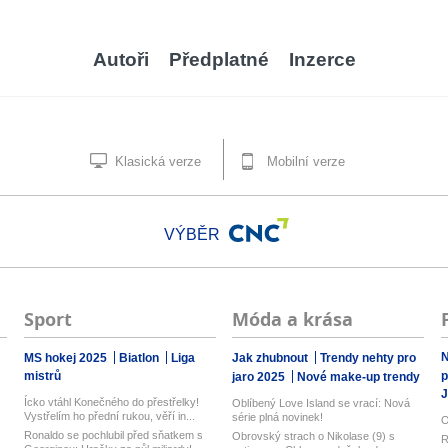
Autoři
Předplatné
Inzerce
Klasická verze
Mobilní verze
VÝBĚR
Sport
Móda a krása
N
MS hokej 2025
Biatlon
Liga
Jak zhubnout
Trendy nehty pro
mistrů
p
jaro 2025
Nové make-up trendy
J
Ícko vtáhl Konečného do přestřelky!
Oblíbený Love Island se vrací: Nová
Vystřelím ho přední rukou, věří in...
série plná novinek!
O
Ronaldo se pochlubil před sňatkem s
Obrovský strach o Nikolase (9) s
R