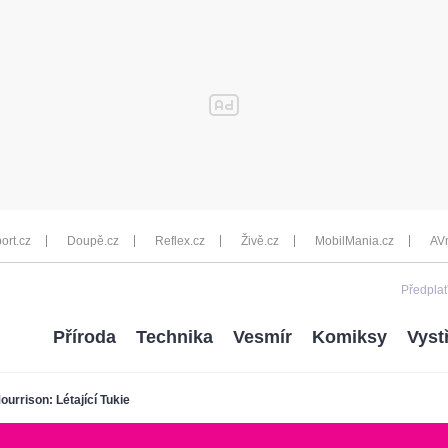
ort.cz
Doupě.cz
Reflex.cz
Živě.cz
MobilMania.cz
AV
Předplať
Příroda
Technika
Vesmír
Komiksy
Vyst
ourrison: Létající Tukie