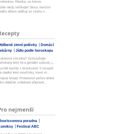
robenkou. Klasika, se kterou
aboduj...
ohle nikdy neříkejte! Slova, kterými
odiče dětem ubližují ze všeho n...
Recepty
blíbené zimní polévky
Domácí
pekárny
Jídlo podle horoskopu
uketová zmrzlina? Vyzkoušejte
ečekaný letní hit a geniální způsob, j...
ychlé buchty s broskvemi: 5 receptů
a sladké letní moučníky, které m...
opsie bread: Proteinové pečivo lehké
ako obláček zvládnete připravit...
Pro nejmenší
ourissonova poradna
Komiksy
Festival ABC