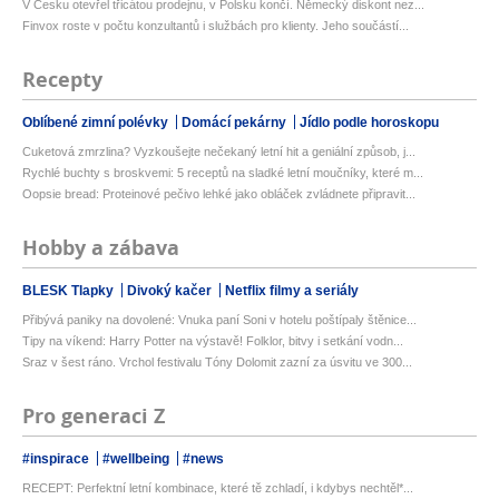
V Česku otevřel třicátou prodejnu, v Polsku končí. Německý diskont nez...
Finvox roste v počtu konzultantů i službách pro klienty. Jeho součástí...
Recepty
Oblíbené zimní polévky
Domácí pekárny
Jídlo podle horoskopu
Cuketová zmrzlina? Vyzkoušejte nečekaný letní hit a geniální způsob, j...
Rychlé buchty s broskvemi: 5 receptů na sladké letní moučníky, které m...
Oopsie bread: Proteinové pečivo lehké jako obláček zvládnete připravit...
Hobby a zábava
BLESK Tlapky
Divoký kačer
Netflix filmy a seriály
Přibývá paniky na dovolené: Vnuka paní Soni v hotelu poštípaly štěnice...
Tipy na víkend: Harry Potter na výstavě! Folklor, bitvy i setkání vodn...
Sraz v šest ráno. Vrchol festivalu Tóny Dolomit zazní za úsvitu ve 300...
Pro generaci Z
#inspirace
#wellbeing
#news
RECEPT: Perfektní letní kombinace, které tě zchladí, i kdybys nechtěl*...