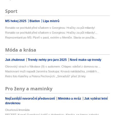
Sport
MS hokej 2025
Biatlon
Liga mistrů
Ronaldo se pochlubil před sňatkem s Georginou: Hračky za půl miliardy!
Ronaldo se pochlubil před sňatkem s Georginou: Hračky za půl miliardy!...
Reprezentanti po MS: Plzeň v pasti, extrém u Memiče. Slavia se poučila...
Móda a krása
Jak zhubnout
Trendy nehty pro jaro 2025
Nové make-up trendy
Obrovský strach o Nikolase (9) s autismem: Chlapec odešel z domova na ...
Maskovaní muži napadli Jaromíra Soukupa: Krvavá nakládačka, zmlátili h...
Retro foto Kateřiny a Petera Pechových: „Smraďoši“ před 16 lety
Pro ženy a maminky
Nejčastější novoroční předsevzetí
Miminko a mráz
Jak vybírat letní
dovolenou
Okurková limonáda
RECEPT: Kynutý švestkový koláč s drobenkou. Klasika, se kterou zaboduj...