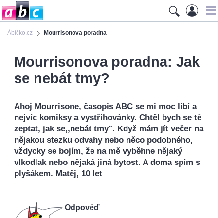
Ábíčko.cz
Mourrisonova poradna
Mourrisonova poradna: Jak
se nebát tmy?
Ahoj Mourrisone, časopis ABC se mi moc líbí a
nejvíc komiksy a vystřihovánky. Chtěl bych se tě
zeptat, jak se,,nebát tmy". Když mám jít večer na
nějakou stezku odvahy nebo něco podobného,
vždycky se bojím, že na mě vyběhne nějaký
vlkodlak nebo nějaká jiná bytost. A doma spím s
plyšákem. Matěj, 10 let
Odpověď