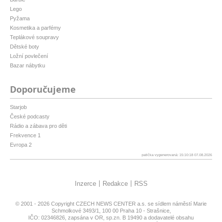
Lego
Pyžama
Kosmetika a parfémy
Teplákové soupravy
Dětské boty
Ložní povlečení
Bazar nábytku
Doporučujeme
Starjob
České podcasty
Rádio a zábava pro děti
Frekvence 1
Evropa 2
patička vygenerovaná: 15:10:18 07.08.2026
Inzerce
Redakce
RSS
© 2001 - 2026 Copyright
CZECH NEWS CENTER a.s.
se sídlem náměstí Marie
Schmolkové 3493/1, 100 00 Praha 10 - Strašnice,
IČO: 02346826, zapsána v OR, sp.zn. B 19490 a dodavatelé obsahu