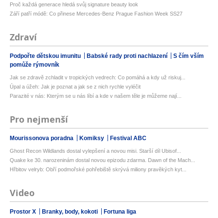
Proč každá generace hledá svůj signature beauty look
Září patří módě: Co přinese Mercedes-Benz Prague Fashion Week SS27
Zdraví
Podpořte dětskou imunitu
Babské rady proti nachlazení
S čím vším
pomůže rýmovník
Jak se zdravě zchladit v tropických vedrech: Co pomáhá a kdy už riskuj...
Úpal a úžeh: Jak je poznat a jak se z nich rychle vyléčit
Parazité v nás: Kterým se u nás líbí a kde v našem těle je můžeme nají...
Pro nejmenší
Mourissonova poradna
Komiksy
Festival ABC
Ghost Recon Wildlands dostal vylepšení a novou misi. Starší díl Ubisof...
Quake ke 30. narozeninám dostal novou epizodu zdarma. Dawn of the Mach...
Hřbitov velryb: Obří podmořské pohřebiště skrývá miliony pravěkých kyt...
Video
Prostor X
Branky, body, kokoti
Fortuna liga