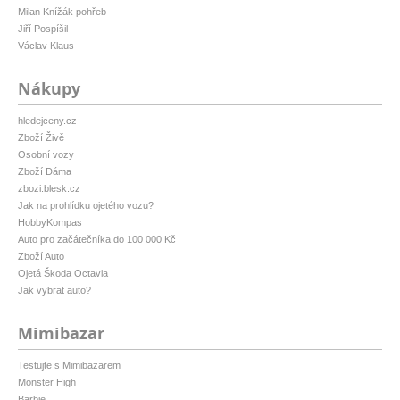
Milan Knížák pohřeb
Jiří Pospíšil
Václav Klaus
Nákupy
hledejceny.cz
Zboží Živě
Osobní vozy
Zboží Dáma
zbozi.blesk.cz
Jak na prohlídku ojetého vozu?
HobbyKompas
Auto pro začátečníka do 100 000 Kč
Zboží Auto
Ojetá Škoda Octavia
Jak vybrat auto?
Mimibazar
Testujte s Mimibazarem
Monster High
Barbie