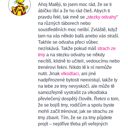
Ahoj Matěji, to jsem moc rád, že se ti
ábíčko líbí a že ho rád čteš. Abych ti
pravdu řekl, tak mně se „
stezky odvahy
“
na různých táborech nebo
soustředěních moc nelíbí. Zvláště, když
tam na vás někdo bafá anebo vás straší.
Takhle se odvaha přeci vůbec
nezískává. Takže pokud máš
strach ze
tmy
a na stezku odvahy se někdy
necítíš, klidně to učiteli, vedoucímu nebo
trenérovi řekni. Nikdo tě k ní nemůže
nutit. Jinak
vlkodlaci
, ani jiné
nadpřirozené bytosti neexistují, takže ty
na tebe ze tmy nevyskočí, ale může tě
samozřejmě vystrašit za vlkodlaka
převlečený dospělý člověk. Řekni o tom,
že se bojíš tmy, rodičům a spolu byste
mohli začít trénovat, jak se strachu ze
tmy zbavit. Tím, že se za tmy půjdete
projít – nejdříve třeba při veřejných