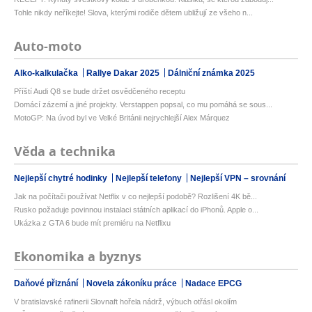
Tohle nikdy neříkejte! Slova, kterými rodiče dětem ubližují ze všeho n...
Auto-moto
Alko-kalkulačka
Rallye Dakar 2025
Dálniční známka 2025
Příští Audi Q8 se bude držet osvědčeného receptu
Domácí zázemí a jiné projekty. Verstappen popsal, co mu pomáhá se sous...
MotoGP: Na úvod byl ve Velké Británii nejrychlejší Alex Márquez
Věda a technika
Nejlepší chytré hodinky
Nejlepší telefony
Nejlepší VPN – srovnání
Jak na počítači používat Netflix v co nejlepší podobě? Rozlišení 4K bě...
Rusko požaduje povinnou instalaci státních aplikací do iPhonů. Apple o...
Ukázka z GTA 6 bude mít premiéru na Netflixu
Ekonomika a byznys
Daňové přiznání
Novela zákoníku práce
Nadace EPCG
V bratislavské rafinerii Slovnaft hořela nádrž, výbuch otřásl okolím