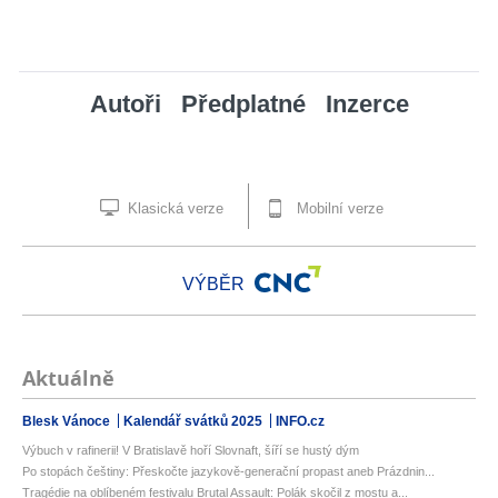
Autoři
Předplatné
Inzerce
Klasická verze
Mobilní verze
VÝBĚR
Aktuálně
Blesk Vánoce
Kalendář svátků 2025
INFO.cz
Výbuch v rafinerii! V Bratislavě hoří Slovnaft, šíří se hustý dým
Po stopách češtiny: Přeskočte jazykově-generační propast aneb Prázdnin...
Tragédie na oblíbeném festivalu Brutal Assault: Polák skočil z mostu a...