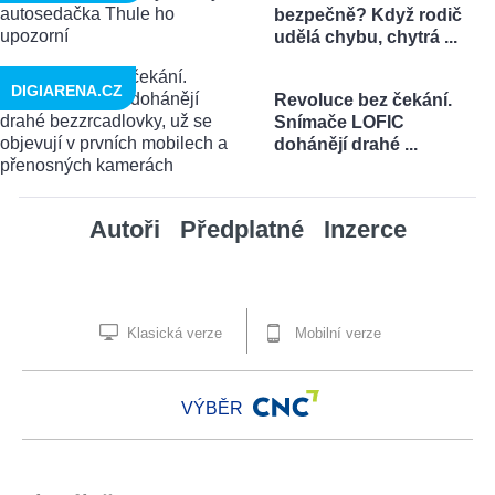
bezpečně? Když rodič
udělá chybu, chytrá ...
DIGIARENA.CZ
Revoluce bez čekání.
Snímače LOFIC
dohánějí drahé ...
Autoři
Předplatné
Inzerce
Klasická verze
Mobilní verze
VÝBĚR