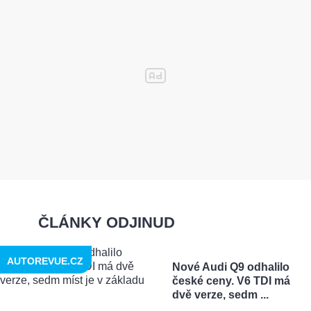
ČLÁNKY ODJINUD
AUTOREVUE.CZ
Nové Audi Q9 odhalilo
české ceny. V6 TDI má
dvě verze, sedm ...