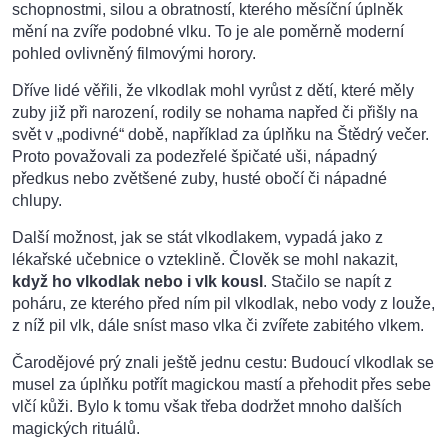
schopnostmi, silou a obratností, kterého měsíční úplněk
mění na zvíře podobné vlku. To je ale poměrně moderní
pohled ovlivněný filmovými horory.
Dříve lidé věřili, že vlkodlak mohl vyrůst z dětí, které měly
zuby již při narození, rodily se nohama napřed či přišly na
svět v „podivné“ době, například za úplňku na Štědrý večer.
Proto považovali za podezřelé špičaté uši, nápadný
předkus nebo zvětšené zuby, husté obočí či nápadné
chlupy.
Další možnost, jak se stát vlkodlakem, vypadá jako z
lékařské učebnice o vzteklině. Člověk se mohl nakazit,
když ho vlkodlak nebo i vlk kousl
. Stačilo se napít z
poháru, ze kterého před ním pil vlkodlak, nebo vody z louže,
z níž pil vlk, dále sníst maso vlka či zvířete zabitého vlkem.
Čarodějové prý znali ještě jednu cestu: Budoucí vlkodlak se
musel za úplňku potřít magickou mastí a přehodit přes sebe
vlčí kůži. Bylo k tomu však třeba dodržet mnoho dalších
magických rituálů.