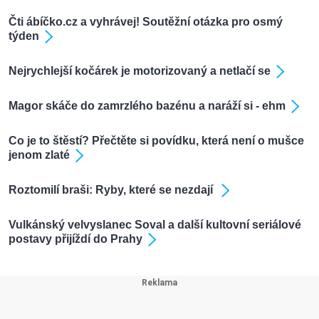
Čti ábíčko.cz a vyhrávej! Soutěžní otázka pro osmý
týden
Nejrychlejší kočárek je motorizovaný a netlačí se
Magor skáče do zamrzlého bazénu a naráží si - ehm
Co je to štěstí? Přečtěte si povídku, která není o mušce
jenom zlaté
Roztomilí braši: Ryby, které se nezdají
Vulkánský velvyslanec Soval a další kultovní seriálové
postavy přijíždí do Prahy