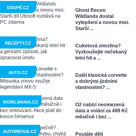
DOUPĚ.CZ
Ghost Recon
Wildlands dostal
vylepšení a novou misi.
Starší ...
RECEPTY.CZ
Cuketová zmrzlina?
Vyzkoušejte nečekaný
letní hit a ...
AUTO.CZ
Další klasická corvette
s dobrými jízdními
vlastnostmi? ...
MOBILMANIA.CZ
O2 nabízí neomezená
data a volání za 499 Kč
měsíčně i bez ...
AUTOREVUE.CZ
Poutáte děti