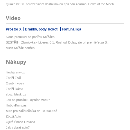
Quake ke 30. narozeninám dostal novou epizodu zdarma. Dawn of the Mach...
Video
Prostor X
Branky, body, kokoti
Fortuna liga
Klaus promluvil na pohřbu Knížáka
SESTŘIH: Zbrojovka - Liberec 0:1. Rozhodl Dulay, ale při premiéře za S...
Milan Knížák pohřeb
Nákupy
hledejceny.cz
Zboží Živě
Osobní vozy
Zboží Dáma
zbozi.blesk.cz
Jak na prohlídku ojetého vozu?
HobbyKompas
Auto pro začátečníka do 100 000 Kč
Zboží Auto
Ojetá Škoda Octavia
Jak vybrat auto?