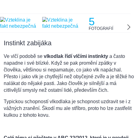
5
FOTOGRAFIÍ
Instinkt zabijáka
Ve vlčí podobě se
vlkodlak řídí vlčími instinkty
a často
napadne i své blízké. Když se pak promění zpátky v
člověka, většinou si nepamatuje, co jako vlk napáchal.
Přesto i jako vlk je chytřejší než obyčejné zvíře a je těžké ho
nalákat do nějaké pasti. Jako člověk je silnější a má
citlivější smysly než ostatní lidé, především čich.
Typickou schopností vlkodlaka je schopnost uzdravit se i z
vážných zranění. Škodí mu ale stříbro, proto ho lze zastřelit
kulkou z tohoto kovu.
Celé téma si přečtete v ABC 22/2012, které je v prodeji