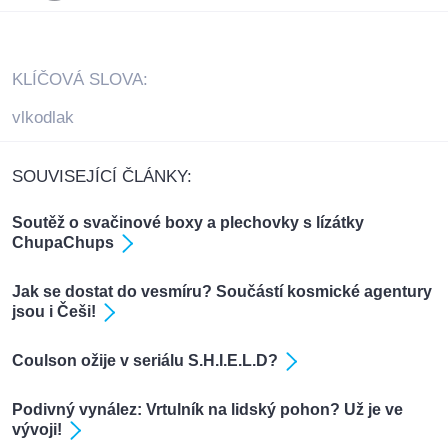
KLÍČOVÁ SLOVA:
vlkodlak
SOUVISEJÍCÍ ČLÁNKY:
Soutěž o svačinové boxy a plechovky s lízátky
ChupaChups
Jak se dostat do vesmíru? Součástí kosmické agentury
jsou i Češi!
Coulson ožije v seriálu S.H.I.E.L.D?
Podivný vynález: Vrtulník na lidský pohon? Už je ve
vývoji!