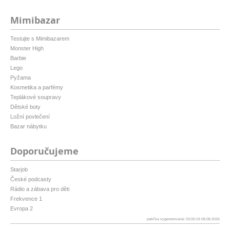
Mimibazar
Testujte s Mimibazarem
Monster High
Barbie
Lego
Pyžama
Kosmetika a parfémy
Teplákové soupravy
Dětské boty
Ložní povlečení
Bazar nábytku
Doporučujeme
Starjob
České podcasty
Rádio a zábava pro děti
Frekvence 1
Evropa 2
patička vygenerovaná: 03:00:19 08.08.2026