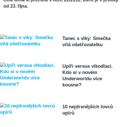
od 23. října.
Tanec s vlky: Smečka
vítá ošetřovatelku
Upíři versus vlkodlaci.
Kdo si v novém
Underworldu více
kousne?
10 nejdrsnějších lovců
upírů