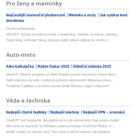
Pro ženy a maminky
Nejčastější novoroční předsevzetí
Miminko a mráz
Jak vybírat letní
dovolenou
Okurková limonáda
RECEPT: Kynutý švestkový koláč s drobenkou. Klasika, se kterou zaboduj...
Tohle nikdy neříkejte! Slova, kterými rodiče dětem ubližují ze všeho n...
Auto-moto
Alko-kalkulačka
Rallye Dakar 2025
Dálniční známka 2025
MotoGP: Páteční program ve Velké Británii uzavřel rekordním časem Bezz...
Další klasická corvette s dobrými jízdními vlastnostmi? Mitsuoka znovu...
Problémy Cadillacu s brzdami souvisí podle Bottase s jejich chlazením
Věda a technika
Nejlepší chytré hodinky
Nejlepší telefony
Nejlepší VPN – srovnání
ChatGPT teď neunavíte. Bezplatná verze má neomezený chat a lepší model...
Microsoft se nepoučil. Ve Windows potichu instaluje OneDrive Photos, k...
Netflix a další na víkend: nový Ted Lasso a akční Lioness. Ale předevš...