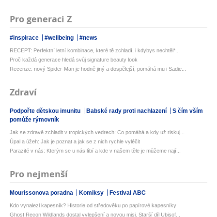
Pro generaci Z
#inspirace
#wellbeing
#news
RECEPT: Perfektní letní kombinace, které tě zchladí, i kdybys nechtěl*...
Proč každá generace hledá svůj signature beauty look
Recenze: nový Spider-Man je hodně jiný a dospělejší, pomáhá mu i Sadie...
Zdraví
Podpořte dětskou imunitu
Babské rady proti nachlazení
S čím vším
pomůže rýmovník
Jak se zdravě zchladit v tropických vedrech: Co pomáhá a kdy už riskuj...
Úpal a úžeh: Jak je poznat a jak se z nich rychle vyléčit
Parazité v nás: Kterým se u nás líbí a kde v našem těle je můžeme nají...
Pro nejmenší
Mourissonova poradna
Komiksy
Festival ABC
Kdo vynalezl kapesník? Historie od středověku po papírové kapesníky
Ghost Recon Wildlands dostal vylepšení a novou misi. Starší díl Ubisof...