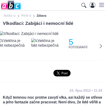
Ábíčko.cz
Přečti si
Zábava
Vlkodlaci: Zabijáci i nemocní lidé
5
FOTOGRAFIÍ
23. října 2012 • 11:24
Když temnou noc protne zavytí vlka, asi každý se otřese
a jeho fantazie začne pracovat. Není divu, že lidé věřili a