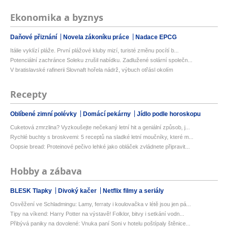
Ekonomika a byznys
Daňové přiznání
Novela zákoníku práce
Nadace EPCG
Itálie vyklízí pláže. První plážové kluby mizí, turisté změnu pocítí b...
Potenciální zachránce Soleku zrušil nabídku. Zadlužené solární společn...
V bratislavské rafinerii Slovnaft hořela nádrž, výbuch otřásl okolím
Recepty
Oblíbené zimní polévky
Domácí pekárny
Jídlo podle horoskopu
Cuketová zmrzlina? Vyzkoušejte nečekaný letní hit a geniální způsob, j...
Rychlé buchty s broskvemi: 5 receptů na sladké letní moučníky, které m...
Oopsie bread: Proteinové pečivo lehké jako obláček zvládnete připravit...
Hobby a zábava
BLESK Tlapky
Divoký kačer
Netflix filmy a seriály
Osvěžení ve Schladmingu: Lamy, ferraty i koulovačka v létě jsou jen pá...
Tipy na víkend: Harry Potter na výstavě! Folklor, bitvy i setkání vodn...
Přibývá paniky na dovolené: Vnuka paní Soni v hotelu poštípaly štěnice...