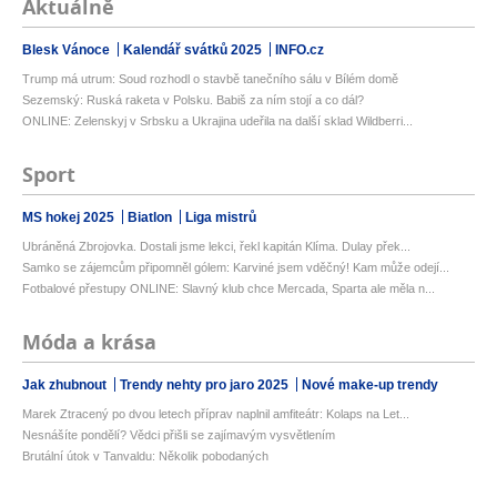
Aktuálně
Blesk Vánoce
Kalendář svátků 2025
INFO.cz
Trump má utrum: Soud rozhodl o stavbě tanečního sálu v Bílém domě
Sezemský: Ruská raketa v Polsku. Babiš za ním stojí a co dál?
ONLINE: Zelenskyj v Srbsku a Ukrajina udeřila na další sklad Wildberri...
Sport
MS hokej 2025
Biatlon
Liga mistrů
Ubráněná Zbrojovka. Dostali jsme lekci, řekl kapitán Klíma. Dulay přek...
Samko se zájemcům připomněl gólem: Karviné jsem vděčný! Kam může odejí...
Fotbalové přestupy ONLINE: Slavný klub chce Mercada, Sparta ale měla n...
Móda a krása
Jak zhubnout
Trendy nehty pro jaro 2025
Nové make-up trendy
Marek Ztracený po dvou letech příprav naplnil amfiteátr: Kolaps na Let...
Nesnášíte pondělí? Vědci přišli se zajímavým vysvětlením
Brutální útok v Tanvaldu: Několik pobodaných