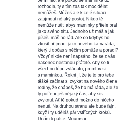
Je mi líto, ale pokud se maminka už
rozhodla, ty s tím zas tak moc dělat
nemůžeš. Můžeš ale k celé situaci
zaujmout nějaký postoj. Nikdo tě
nemůže nutit, abys maminky přítele bral
jako svého tátu. Jednoho už máš a jak
píšeš, máš ho rád. Ale co kdybys ho
zkusil přijmout jako nového kamaráda,
který ti občas s něčím pomůže a poradí?
Vždyť nikde není napsáno, že se z vás
nakonec nestanou přátelé. Aby se ti
všechno lépe zvládalo, promluv si
s maminkou. Řekni jí, že je to pro tebe
těžké začínat si zvykat na nového člena
rodiny, že chápeš, že ho má ráda, ale že
ty potřebuješ nějaký čas, aby sis
zvyknul. Ať tě pokud možno do ničeho
nenutí. Na druhou stranu ale bude fajn,
když i ty uděláš pár vstřícných kroků.
Držím ti palce. Mourrison