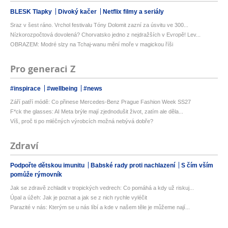
BLESK Tlapky
Divoký kačer
Netflix filmy a seriály
Sraz v šest ráno. Vrchol festivalu Tóny Dolomit zazní za úsvitu ve 300...
Nízkorozpočtová dovolená? Chorvatsko jedno z nejdražších v Evropě! Lev...
OBRAZEM: Modré slzy na Tchaj-wanu mění moře v magickou říši
Pro generaci Z
#inspirace
#wellbeing
#news
Září patří módě: Co přinese Mercedes-Benz Prague Fashion Week SS27
F*ck the glasses: AI Meta brýle mají zjednodušit život, zatím ale děla...
Víš, proč ti po mléčných výrobcích možná nebývá dobře?
Zdraví
Podpořte dětskou imunitu
Babské rady proti nachlazení
S čím vším
pomůže rýmovník
Jak se zdravě zchladit v tropických vedrech: Co pomáhá a kdy už riskuj...
Úpal a úžeh: Jak je poznat a jak se z nich rychle vyléčit
Parazité v nás: Kterým se u nás líbí a kde v našem těle je můžeme nají...