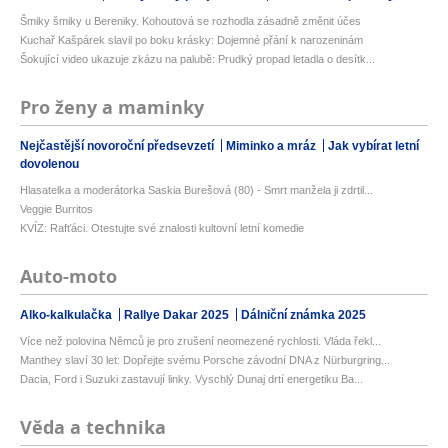
Šmiky šmiky u Bereniky. Kohoutová se rozhodla zásadně změnit účes
Kuchař Kašpárek slavil po boku krásky: Dojemné přání k narozeninám
Šokující video ukazuje zkázu na palubě: Prudký propad letadla o desítk...
Pro ženy a maminky
Nejčastější novoroční předsevzetí
Miminko a mráz
Jak vybírat letní
dovolenou
Hlasatelka a moderátorka Saskia Burešová (80) - Smrt manžela ji zdrtil...
Veggie Burritos
KVÍZ: Rafťáci. Otestujte své znalosti kultovní letní komedie
Auto-moto
Alko-kalkulačka
Rallye Dakar 2025
Dálniční známka 2025
Více než polovina Němců je pro zrušení neomezené rychlosti. Vláda řekl...
Manthey slaví 30 let: Dopřejte svému Porsche závodní DNA z Nürburgring...
Dacia, Ford i Suzuki zastavují linky. Vyschlý Dunaj drtí energetiku Ba...
Věda a technika