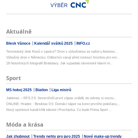
VÝBĚR
Aktuálně
Blesk Vánoce
Kalendář svátků 2025
INFO.cz
Teroristický útok Rusů v Lipsku!? Dron s výbušninou se našel u Antonov...
Výbušný dron v Německu: Odborníci varují před rostoucí hrozbou pro evr...
18 historických fotografií Bratislavy. Jak vypadalo slovenské hlavní m...
Sport
MS hokej 2025
Biatlon
Liga mistrů
Jablonec – RFS 2:0. Severočeši první zápas zvládli, do odvety si vezou...
ONLINE: Hradec - Besiktas 0:0. Domácí nápor na konci prvního poločasu,...
Nový sportovní kanál křtili slávisti i Procházka. Co bude Prima Sport ...
Móda a krása
Jak zhubnout
Trendy nehty pro jaro 2025
Nové make-up trendy