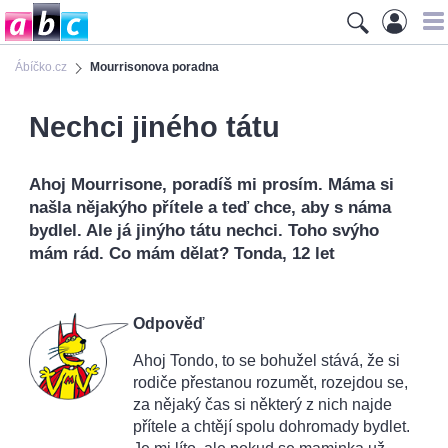
Ábíčko.cz
Mourrisonova poradna
Nechci jiného tátu
Ahoj Mourrisone, poradíš mi prosím. Máma si
našla nějakýho přítele a teď chce, aby s náma
bydlel. Ale já jinýho tátu nechci. Toho svýho
mám rád. Co mám dělat? Tonda, 12 let
Odpověď
Ahoj Tondo, to se bohužel stává, že si
rodiče přestanou rozumět, rozejdou se,
za nějaký čas si některý z nich najde
přítele a chtějí spolu dohromady bydlet.