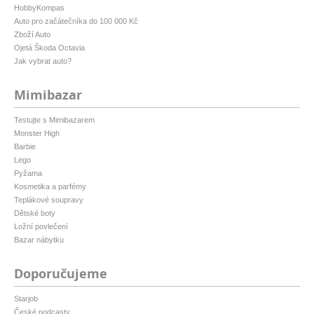
HobbyKompas
Auto pro začátečníka do 100 000 Kč
Zboží Auto
Ojetá Škoda Octavia
Jak vybrat auto?
Mimibazar
Testujte s Mimibazarem
Monster High
Barbie
Lego
Pyžama
Kosmetika a parfémy
Teplákové soupravy
Dětské boty
Ložní povlečení
Bazar nábytku
Doporučujeme
Starjob
České podcasty