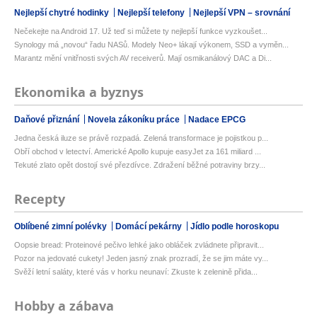
Nejlepší chytré hodinky
Nejlepší telefony
Nejlepší VPN – srovnání
Nečekejte na Android 17. Už teď si můžete ty nejlepší funkce vyzkoušet...
Synology má „novou“ řadu NASů. Modely Neo+ lákají výkonem, SSD a vyměn...
Marantz mění vnitřnosti svých AV receiverů. Mají osmikanálový DAC a Di...
Ekonomika a byznys
Daňové přiznání
Novela zákoníku práce
Nadace EPCG
Jedna česká iluze se právě rozpadá. Zelená transformace je pojistkou p...
Obří obchod v letectví. Americké Apollo kupuje easyJet za 161 miliard ...
Tekuté zlato opět dostojí své přezdívce. Zdražení běžné potraviny brzy...
Recepty
Oblíbené zimní polévky
Domácí pekárny
Jídlo podle horoskopu
Oopsie bread: Proteinové pečivo lehké jako obláček zvládnete připravit...
Pozor na jedovaté cukety! Jeden jasný znak prozradí, že se jim máte vy...
Svěží letní saláty, které vás v horku neunaví: Zkuste k zelenině přida...
Hobby a zábava