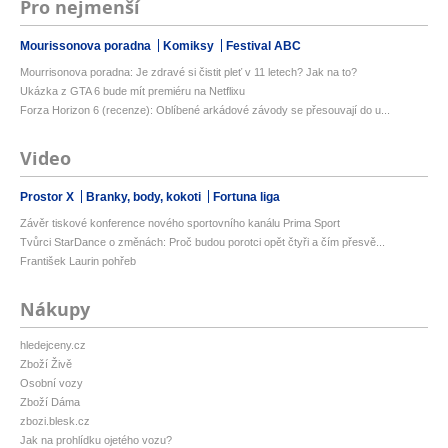
Pro nejmenší
Mourissonova poradna
Komiksy
Festival ABC
Mourrisonova poradna: Je zdravé si čistit pleť v 11 letech? Jak na to?
Ukázka z GTA 6 bude mít premiéru na Netflixu
Forza Horizon 6 (recenze): Oblíbené arkádové závody se přesouvají do u...
Video
Prostor X
Branky, body, kokoti
Fortuna liga
Závěr tiskové konference nového sportovního kanálu Prima Sport
Tvůrci StarDance o změnách: Proč budou porotci opět čtyři a čím přesvě...
František Laurin pohřeb
Nákupy
hledejceny.cz
Zboží Živě
Osobní vozy
Zboží Dáma
zbozi.blesk.cz
Jak na prohlídku ojetého vozu?