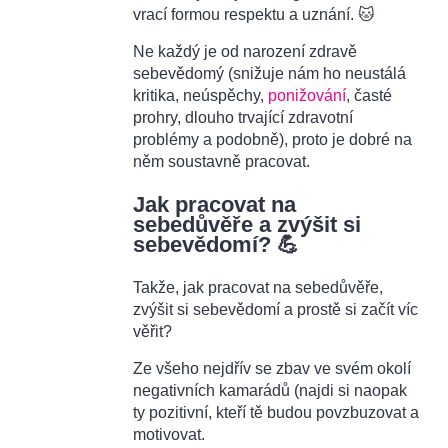
vrací formou respektu a uznání. 🐱
Ne každý je od narození zdravě
sebevědomý (snižuje nám ho neustálá
kritika, neúspěchy,
ponižování
, časté
prohry, dlouho trvající zdravotní
problémy a podobně), proto je dobré na
něm soustavně pracovat.
Jak pracovat na
sebedůvěře a zvýšit si
sebevědomí? 💪
Takže, jak pracovat na sebedůvěře,
zvýšit si sebevědomí a prostě si začít víc
věřit?
Ze všeho nejdřív se zbav ve svém okolí
negativních kamarádů (najdi si naopak
ty pozitivní, kteří tě budou povzbuzovat a
motivovat.