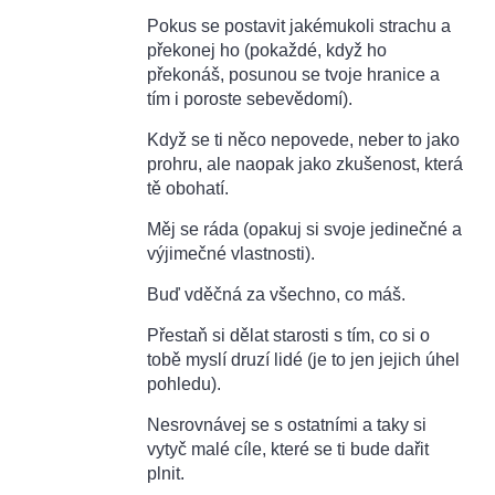
Pokus se postavit jakémukoli strachu a
překonej ho (pokaždé, když ho
překonáš, posunou se tvoje hranice a
tím i poroste sebevědomí).
Když se ti něco nepovede, neber to jako
prohru, ale naopak jako zkušenost, která
tě obohatí.
Měj se ráda (opakuj si svoje jedinečné a
výjimečné vlastnosti).
Buď vděčná za všechno, co máš.
Přestaň si dělat starosti s tím, co si o
tobě myslí druzí lidé (je to jen jejich úhel
pohledu).
Nesrovnávej se s ostatními a taky si
vytyč malé cíle, které se ti bude dařit
plnit.