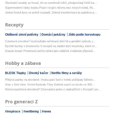
Obchodní modely se hroutí, trh se extrémně mění, předpovídají čeští ka...
Supermoderní vlaky budou Praze i kraji k ničemu bez nových kolejí, řík...
Jedna česká iluze se právě rozpadá. Zelená transformace je pojistkou p...
Recepty
Oblíbené zimní polévky
Domácí pekárny
Jídlo podle horoskopu
Cuketová zmrzlina? Vyzkoušejte nečekaný letní hit a geniální způsob, j...
Rychlé buchty s broskvemi: 5 receptů na sladké letní moučníky, které m...
Oopsie bread: Proteinové pečivo lehké jako obláček zvládnete připravit...
Hobby a zábava
BLESK Tlapky
Divoký kačer
Netflix filmy a seriály
Přibývá paniky na dovolené: Vnuka paní Soni v hotelu poštípaly štěnice...
Sraz v šest ráno. Vrchol festivalu Tóny Dolomit zazní za úsvitu ve 300...
Nízkorozpočtová dovolená? Chorvatsko jedno z nejdražších v Evropě! Lev...
Pro generaci Z
#inspirace
#wellbeing
#news