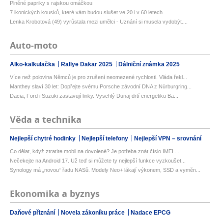
Plněné papriky s rajskou omáčkou
7 ikonických kousků, které vám budou slušet ve 20 i v 60 letech
Lenka Krobotová (49) vyrůstala mezi umělci - Uznání si musela vydobýt....
Auto-moto
Alko-kalkulačka
Rallye Dakar 2025
Dálniční známka 2025
Více než polovina Němců je pro zrušení neomezené rychlosti. Vláda řekl...
Manthey slaví 30 let: Dopřejte svému Porsche závodní DNA z Nürburgring...
Dacia, Ford i Suzuki zastavují linky. Vyschlý Dunaj drtí energetiku Ba...
Věda a technika
Nejlepší chytré hodinky
Nejlepší telefony
Nejlepší VPN – srovnání
Co dělat, když ztratíte mobil na dovolené? Je potřeba znát číslo IMEI ...
Nečekejte na Android 17. Už teď si můžete ty nejlepší funkce vyzkoušet...
Synology má „novou“ řadu NASů. Modely Neo+ lákají výkonem, SSD a vyměn...
Ekonomika a byznys
Daňové přiznání
Novela zákoníku práce
Nadace EPCG