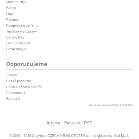
Monster High
Barbie
Lego
Pyžama
Kosmetika a parfémy
Teplákové soupravy
Dětské boty
Ložní povlečení
Bazar nábytku
Doporučujeme
Starjob
České podcasty
Rádio a zábava pro děti
Frekvence 1
Evropa 2
patička vygenerovaná: 05:50:12 07.08.2026
Inzerce
Redakce
RSS
© 2001 - 2026 Copyright
CZECH NEWS CENTER a.s.
se sídlem náměstí Marie