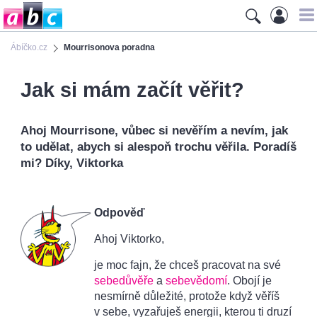
Ábíčko.cz
Mourrisonova poradna
Jak si mám začít věřit?
Ahoj Mourrisone, vůbec si nevěřím a nevím, jak
to udělat, abych si alespoň trochu věřila. Poradíš
mi? Díky, Viktorka
Odpověď
Ahoj Viktorko,
je moc fajn, že chceš pracovat na své
sebedůvěře
a
sebevědomí
. Obojí je
nesmírně důležité, protože když věříš
v sebe, vyzařuješ energii, kterou ti druzí