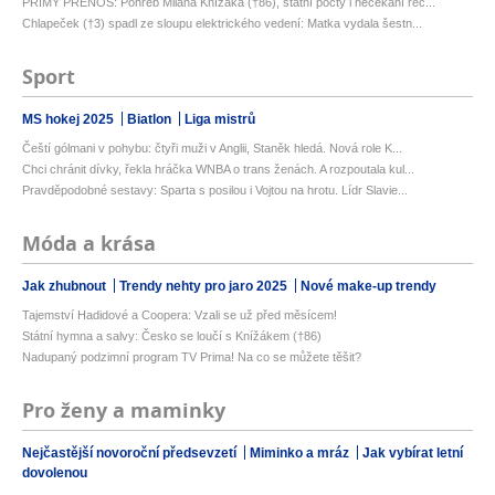
PŘÍMÝ PŘENOS: Pohřeb Milana Knížáka (†86), státní pocty i nečekaní řeč...
Chlapeček (†3) spadl ze sloupu elektrického vedení: Matka vydala šestn...
Sport
MS hokej 2025
Biatlon
Liga mistrů
Čeští gólmani v pohybu: čtyři muži v Anglii, Staněk hledá. Nová role K...
Chci chránit dívky, řekla hráčka WNBA o trans ženách. A rozpoutala kul...
Pravděpodobné sestavy: Sparta s posilou i Vojtou na hrotu. Lídr Slavie...
Móda a krása
Jak zhubnout
Trendy nehty pro jaro 2025
Nové make-up trendy
Tajemství Hadidové a Coopera: Vzali se už před měsícem!
Státní hymna a salvy: Česko se loučí s Knížákem (†86)
Nadupaný podzimní program TV Prima! Na co se můžete těšit?
Pro ženy a maminky
Nejčastější novoroční předsevzetí
Miminko a mráz
Jak vybírat letní
dovolenou