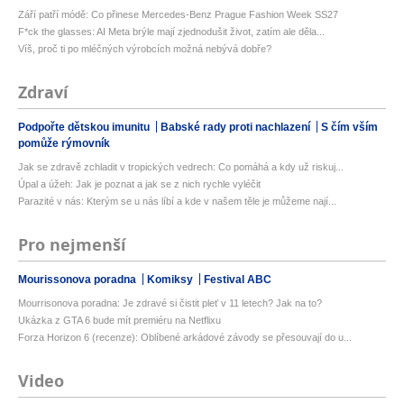
Září patří módě: Co přinese Mercedes-Benz Prague Fashion Week SS27
F*ck the glasses: AI Meta brýle mají zjednodušit život, zatím ale děla...
Víš, proč ti po mléčných výrobcích možná nebývá dobře?
Zdraví
Podpořte dětskou imunitu
Babské rady proti nachlazení
S čím vším
pomůže rýmovník
Jak se zdravě zchladit v tropických vedrech: Co pomáhá a kdy už riskuj...
Úpal a úžeh: Jak je poznat a jak se z nich rychle vyléčit
Parazité v nás: Kterým se u nás líbí a kde v našem těle je můžeme nají...
Pro nejmenší
Mourissonova poradna
Komiksy
Festival ABC
Mourrisonova poradna: Je zdravé si čistit pleť v 11 letech? Jak na to?
Ukázka z GTA 6 bude mít premiéru na Netflixu
Forza Horizon 6 (recenze): Oblíbené arkádové závody se přesouvají do u...
Video