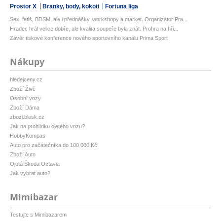
Prostor X
Branky, body, kokoti
Fortuna liga
Sex, fetiš, BDSM, ale i přednášky, workshopy a market. Organizátor Pra...
Hradec hrál velice dobře, ale kvalita soupeře byla znát. Prohra na hři...
Závěr tiskové konference nového sportovního kanálu Prima Sport
Nákupy
hledejceny.cz
Zboží Živě
Osobní vozy
Zboží Dáma
zbozi.blesk.cz
Jak na prohlídku ojetého vozu?
HobbyKompas
Auto pro začátečníka do 100 000 Kč
Zboží Auto
Ojetá Škoda Octavia
Jak vybrat auto?
Mimibazar
Testujte s Mimibazarem