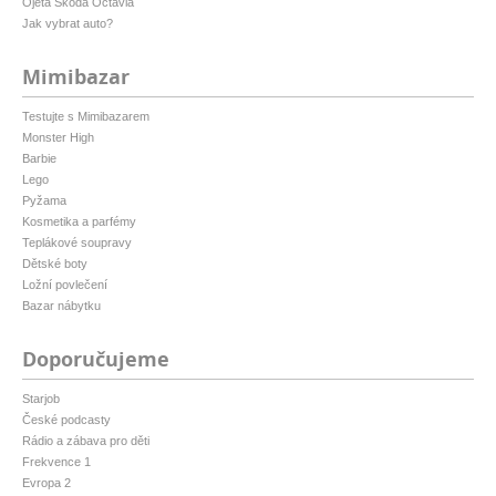
Ojetá Škoda Octavia
Jak vybrat auto?
Mimibazar
Testujte s Mimibazarem
Monster High
Barbie
Lego
Pyžama
Kosmetika a parfémy
Teplákové soupravy
Dětské boty
Ložní povlečení
Bazar nábytku
Doporučujeme
Starjob
České podcasty
Rádio a zábava pro děti
Frekvence 1
Evropa 2