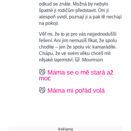
odkud se znáte. Možná by nebylo
špatné ji rodičům představit. Oni ji
alespoň uvidí, poznají ji a pak tě nechají
na pokoji.
Věř mi, že to je pro vás nejjednodušší
řešení. Ani jim nemusíš říkat, že spolu
chodíte – jen že spolu víc kamarádíte.
Chápu, že ve svém věku chceš mít
nějaké tajemství. 🐱 Mourrison
😼
Máma se o mě stará až
moc
😼
Máma mi pořád volá