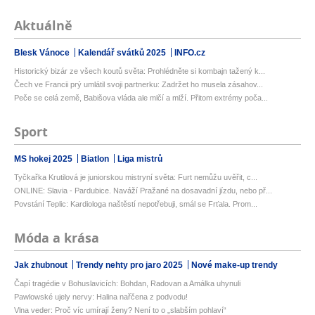
Aktuálně
Blesk Vánoce
Kalendář svátků 2025
INFO.cz
Historický bizár ze všech koutů světa: Prohlédněte si kombajn tažený k...
Čech ve Francii prý umlátil svoji partnerku: Zadržet ho musela zásahov...
Peče se celá země, Babišova vláda ale mlčí a mlží. Přitom extrémy poča...
Sport
MS hokej 2025
Biatlon
Liga mistrů
Tyčkařka Krutilová je juniorskou mistryní světa: Furt nemůžu uvěřit, c...
ONLINE: Slavia - Pardubice. Naváží Pražané na dosavadní jízdu, nebo př...
Povstání Teplic: Kardiologa naštěstí nepotřebuji, smál se Frťala. Prom...
Móda a krása
Jak zhubnout
Trendy nehty pro jaro 2025
Nové make-up trendy
Čapí tragédie v Bohuslavicích: Bohdan, Radovan a Amálka uhynuli
Pawlowské ujely nervy: Halina nařčena z podvodu!
Vlna veder: Proč víc umírají ženy? Není to o „slabším pohlaví“