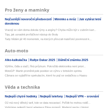
Pro ženy a maminky
Nejčastější novoroční předsevzetí
Miminko a mráz
Jak vybírat letní
dovolenou
Vracejí se vám doma dokola rýmy a angíny? Chyba může být v zubním kart...
Tipy, jak usnadnit prvňáčkovi nástup do školy
Tady hlídám já! 40 momentek, na kterých převzali mateřské povinnosti k...
Auto-moto
Alko-kalkulačka
Rallye Dakar 2025
Dálniční známka 2025
Výhřev, čidla a stačí, říká průzkum. Pokročilá elektronika není priori...
MotoGP: Martin proměnil pole position ve výhru v britském sprintu
Câmara se vyjádřil ke spekulacím, které ho pojí se sedačkou u Haasu
Věda a technika
Nejlepší chytré hodinky
Nejlepší telefony
Nejlepší VPN – srovnání
O2 má nový dětský tarif, kde se data nezastaví. Pořídit ho mohou rodič...
Vybíráme nejlepší herní adaptace Pána prstenů. Moderní pecky i histori...