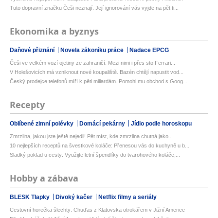
Tuto dopravní značku Češi neznají. Její ignorování vás vyjde na pět ti...
Ekonomika a byznys
Daňové přiznání
Novela zákoníku práce
Nadace EPCG
Češi ve velkém vozí ojetiny ze zahraničí. Mezi nimi i přes sto Ferrari...
V Holešovicích má vzniknout nové koupaliště. Bazén chtějí napustit vod...
Český prodejce telefonů míří k pěti miliardám. Pomohl mu obchod s Goog...
Recepty
Oblíbené zimní polévky
Domácí pekárny
Jídlo podle horoskopu
Zmrzlina, jakou jste ještě nejedli! Pět míst, kde zmrzlina chutná jako...
10 nejlepších receptů na švestkové koláče: Přenesou vás do kuchyně u b...
Sladký poklad u cesty: Využijte letní špendlíky do tvarohového koláče,...
Hobby a zábava
BLESK Tlapky
Divoký kačer
Netflix filmy a seriály
Cestovní horečka šlechty: Chuďas z Klatovska otrokářem v Jižní Americe