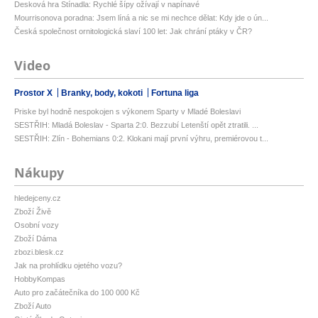
Desková hra Stínadla: Rychlé šípy ožívají v napínavé
Mourrisonova poradna: Jsem líná a nic se mi nechce dělat: Kdy jde o ún...
Česká společnost ornitologická slaví 100 let: Jak chrání ptáky v ČR?
Video
Prostor X
Branky, body, kokoti
Fortuna liga
Priske byl hodně nespokojen s výkonem Sparty v Mladé Boleslavi
SESTŘIH: Mladá Boleslav - Sparta 2:0. Bezzubí Letenští opět ztratili. ...
SESTŘIH: Zlín - Bohemians 0:2. Klokani mají první výhru, premiérovou t...
Nákupy
hledejceny.cz
Zboží Živě
Osobní vozy
Zboží Dáma
zbozi.blesk.cz
Jak na prohlídku ojetého vozu?
HobbyKompas
Auto pro začátečníka do 100 000 Kč
Zboží Auto