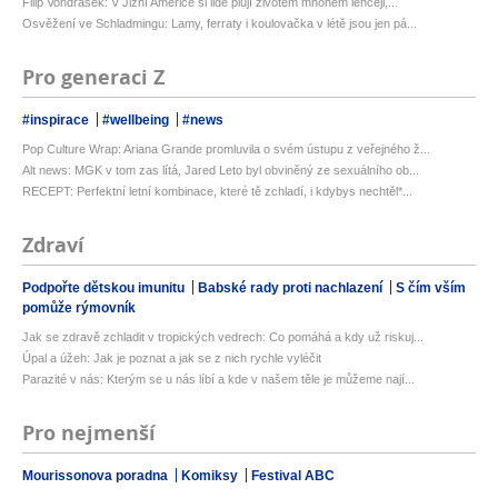
Filip Vondrášek: V Jižní Americe si lidé plují životem mnohem lehčeji,...
Osvěžení ve Schladmingu: Lamy, ferraty i koulovačka v létě jsou jen pá...
Pro generaci Z
#inspirace
#wellbeing
#news
Pop Culture Wrap: Ariana Grande promluvila o svém ústupu z veřejného ž...
Alt news: MGK v tom zas lítá, Jared Leto byl obviněný ze sexuálního ob...
RECEPT: Perfektní letní kombinace, které tě zchladí, i kdybys nechtěl*...
Zdraví
Podpořte dětskou imunitu
Babské rady proti nachlazení
S čím vším
pomůže rýmovník
Jak se zdravě zchladit v tropických vedrech: Co pomáhá a kdy už riskuj...
Úpal a úžeh: Jak je poznat a jak se z nich rychle vyléčit
Parazité v nás: Kterým se u nás líbí a kde v našem těle je můžeme nají...
Pro nejmenší
Mourissonova poradna
Komiksy
Festival ABC