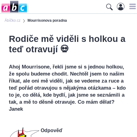
Ábíčko.cz
Mourrisonova poradna
Rodiče mě viděli s holkou a
teď otravují 💀
Ahoj Mourrisone, řekli jsme si s jednou holkou,
že spolu budeme chodit. Nechtěl jsem to našim
říkat, ale oni mě viděli, jak se vedeme za ruce a
teď pořád otravujou s nějakýma otázkama – kdo
to je, co dělá, kde bydlí, jak jsme se seznámili a
tak, a mě to děsně otravuje. Co mám dělat?
Janek
Odpověď