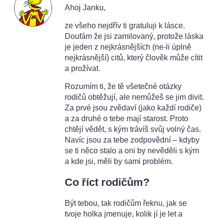
Ahoj Janku,
ze všeho nejdřív ti gratuluji k lásce.
Doufám že jsi zamilovaný, protože láska
je jeden z nejkrásnějších (ne-li úplně
nejkrásnější) citů, který člověk může cítit
a prožívat.
Rozumím ti, že tě všetečné otázky
rodičů obtěžují, ale nemůžeš se jim divit.
Za prvé jsou zvědaví (jako každí rodiče)
a za druhé o tebe mají starost. Proto
chtějí vědět, s kým trávíš svůj volný čas.
Navíc jsou za tebe zodpovědní – kdyby
se ti něco stalo a oni by nevěděli s kým
a kde jsi, měli by sami problém.
Co říct rodičům?
Být tebou, tak rodičům řeknu, jak se
tvoje holka jmenuje, kolik jí je let a