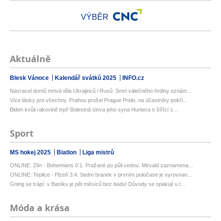
VÝBĚR
Aktuálně
Blesk Vánoce
Kalendář svátků 2025
INFO.cz
Navracel domů mrtvá těla Ukrajinců i Rusů: Smrt válečného hrdiny oznám...
Více lásky pro všechny. Prahou prošel Prague Pride, na účastníky pokři...
Biden kvůli rakovině trpí! Bolestná slova jeho syna Huntera o šířící s...
Sport
MS hokej 2025
Biatlon
Liga mistrů
ONLINE: Zlín - Bohemians 0:1. Pražané po půli vedou. Mirvald zaznamena...
ONLINE: Teplice - Plzeň 3:4. Sedm branek v prvním poločase je vyrovnan...
Gning se trápí: v Baníku je pět měsíců bez bodu! Důvody se opakují u t...
Móda a krása