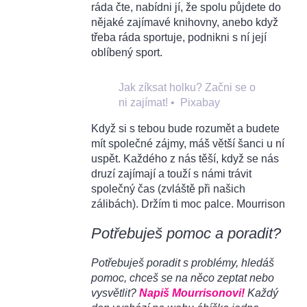
ráda čte, nabídni jí, že spolu půjdete do
nějaké zajímavé knihovny, anebo když
třeba ráda sportuje, podnikni s ní její
oblíbený sport.
Jak zíksat holku? Začni se o
ni zajímat!
•
Pixabay
Když si s tebou bude rozumět a budete
mít společné zájmy, máš větší šanci u ní
uspět. Každého z nás těší, když se nás
druzí zajímají a touží s námi trávit
společný čas (zvláště při našich
zálibách). Držím ti moc palce. Mourrison
Potřebuješ pomoc a poradit?
Potřebuješ poradit s problémy, hledáš
pomoc, chceš se na něco zeptat nebo
vysvětlit?
Napiš Mourrisonovi!
Každý