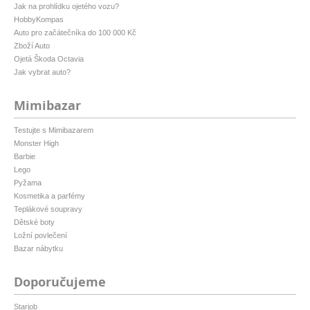
Jak na prohlídku ojetého vozu?
HobbyKompas
Auto pro začátečníka do 100 000 Kč
Zboží Auto
Ojetá Škoda Octavia
Jak vybrat auto?
Mimibazar
Testujte s Mimibazarem
Monster High
Barbie
Lego
Pyžama
Kosmetika a parfémy
Teplákové soupravy
Dětské boty
Ložní povlečení
Bazar nábytku
Doporučujeme
Starjob