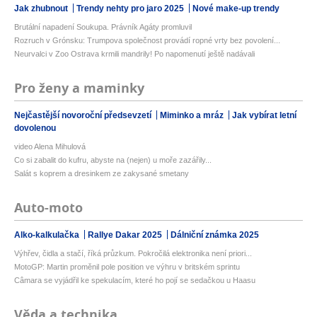
Jak zhubnout
Trendy nehty pro jaro 2025
Nové make-up trendy
Brutální napadení Soukupa. Právník Agáty promluvil
Rozruch v Grónsku: Trumpova společnost provádí ropné vrty bez povolení...
Neurvalci v Zoo Ostrava krmili mandrily! Po napomenutí ještě nadávali
Pro ženy a maminky
Nejčastější novoroční předsevzetí
Miminko a mráz
Jak vybírat letní
dovolenou
video Alena Mihulová
Co si zabalit do kufru, abyste na (nejen) u moře zazářily...
Salát s koprem a dresinkem ze zakysané smetany
Auto-moto
Alko-kalkulačka
Rallye Dakar 2025
Dálniční známka 2025
Výhřev, čidla a stačí, říká průzkum. Pokročilá elektronika není priori...
MotoGP: Martin proměnil pole position ve výhru v britském sprintu
Câmara se vyjádřil ke spekulacím, které ho pojí se sedačkou u Haasu
Věda a technika