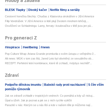
Hobby a zábava
BLESK Tlapky
Divoký kačer
Netflix filmy a seriály
Cestovní horečka šlechty: Chuďas z Klatovska otrokářem v Jižní Americe
Filip Vondrášek: V Jižní Americe si lidé plují životem mnohem lehčeji,...
Osvěžení ve Schladmingu: Lamy, ferraty i koulovačka v létě jsou jen pá...
Pro generaci Z
#inspirace
#wellbeing
#news
Pop Culture Wrap: Ariana Grande promluvila o svém ústupu z veřejného ž...
Alt news: MGK v tom zas lítá, Jared Leto byl obviněný ze sexuálního ob...
RECEPT: Perfektní letní kombinace, které tě zchladí, i kdybys nechtěl*...
Zdraví
Podpořte dětskou imunitu
Babské rady proti nachlazení
S čím vším
pomůže rýmovník
Jak se zdravě zchladit v tropických vedrech: Co pomáhá a kdy už riskuj...
Úpal a úžeh: Jak je poznat a jak se z nich rychle vyléčit
Parazité v nás: Kterým se u nás líbí a kde v našem těle je můžeme nají...