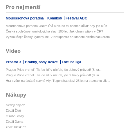
Pro nejmenší
Mourissonova poradna
Komiksy
Festival ABC
Mourrisonova poradna: Jsem líná a nic se mi nechce dělat: Kdy jde o ún...
Česká společnost ornitologická slaví 100 let: Jak chrání ptáky v ČR?
Vyzkoušejte český kyberpunk. V Netspectre se stanete elitním hackerem ...
Video
Prostor X
Branky, body, kokoti
Fortuna liga
Prague Pride vrcholí: Tisíce lidí v ulicích, jde duhový průvod! (8. sr...
Prague Pride vrcholí: Tisíce lidí v ulicích, jde duhový průvod! (8. sr...
Hra světel na fasádě slavné vily: Tugendhat slaví 25 let na seznamu UN...
Nákupy
hledejceny.cz
Zboží Živě
Osobní vozy
Zboží Dáma
zbozi.blesk.cz