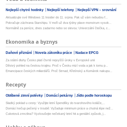
Nejlepší chytré hodinky
Nejlepší telefony
Nejlepší VPN – srovnání
Aktualizujte své Windows 11 Insider do 11. srpna. Pak už vám nebudou f...
Pokračuje záchrana Starshipu. V moři už dva týdny plave monstrum vysok...
Normálně za peníze, dnes zadarmo nebo se slevou: Univerzální čtečka, c...
Ekonomika a byznys
Daňové přiznání
Novela zákoníku práce
Nadace EPCG
Za státní dluhy Česko platí čtvrté nejvyšší úroky v Evropské unii
Děsivý pohled na českou krajinu. Proč v Česku mizí voda a jak k tomu p...
Emancipace českých miliardářů. Proč Strnad, Křetínský a Komárek nakupu...
Recepty
Oblíbené zimní polévky
Domácí pekárny
Jídlo podle horoskopu
Sladký poklad u cesty: Využijte letní špendlíky do tvarohového koláče,...
Domácí kečup pečený v troubě: Vyžaduje minimum práce a chutná lépe než...
Cuketová zmrzlina? Vyzkoušejte nečekaný letní hit a geniální způsob, j...