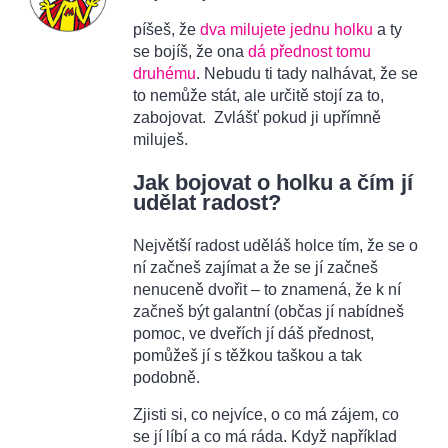
píšeš, že
dva milujete jednu holku
a ty
se bojíš, že ona
dá přednost tomu
druhému
. Nebudu ti tady nalhávat, že se
to nemůže stát, ale určitě stojí za to,
zabojovat. Zvlášť pokud ji upřímně
miluješ.
Jak bojovat o holku a čím jí
udělat radost?
Největší radost uděláš holce tím, že se o
ní začneš zajímat a že se jí začneš
nenuceně dvořit – to znamená, že k ní
začneš být galantní (občas jí nabídneš
pomoc, ve dveřích jí dáš přednost,
pomůžeš jí s těžkou taškou a tak
podobně.
Zjisti si, co nejvíce, o co má zájem, co
se jí líbí a co má ráda. Když například