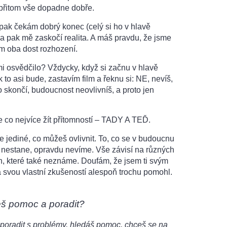
 přitom vše dopadne dobře.
pak čekám dobrý konec (celý si ho v hlavě
 a pak mě zaskočí realita. A máš pravdu, že jsme
m oba dost rozhození.
mi osvědčilo? Vždycky, když si začnu v hlavě
k to asi bude, zastavím film a řeknu si: NE, nevíš,
 skončí, budoucnost neovlivníš, a proto jen
 co nejvíce žít přítomností – TADY A TEĎ.
je jediné, co můžeš ovlivnit. To, co se v budoucnu
 nestane, opravdu nevíme. Vše závisí na různých
h, které také neznáme. Doufám, že jsem ti svým
 svou vlastní zkušeností alespoň trochu pomohl.
eš pomoc a poradit?
poradit s problémy, hledáš pomoc, chceš se na