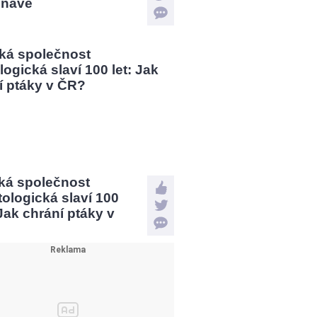
ínavé
ká společnost
tologická slaví 100
 Jak chrání ptáky v
?