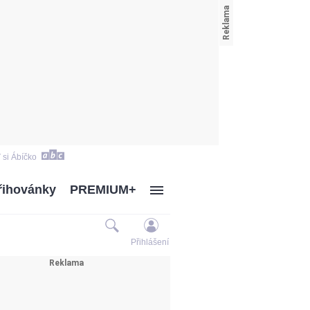
 si Ábíčko
řihovánky
PREMIUM+
Přihlášení