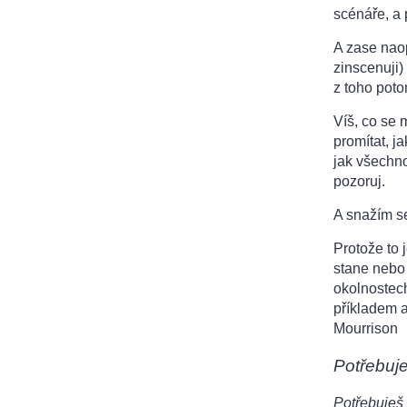
scénáře, a
A zase nao
zinscenuji)
z toho poto
Víš, co se 
promítat, ja
jak všechno
pozoruj.
A snažím se
Protože to 
stane nebo
okolnostec
příkladem a
Mourrison
Potřebuj
Potřebuješ 