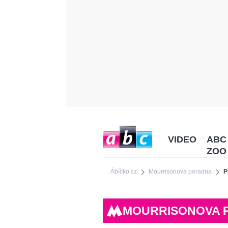
VIDEO
ABC
ZOO
Ábíčko.cz
Mourrisonova poradna
P
MOURRISONOVA 