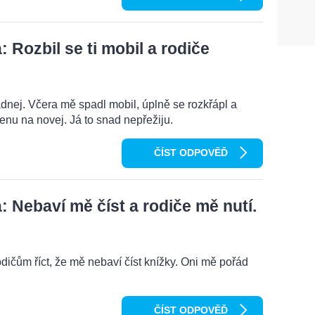
Rozbil se ti mobil a rodiče
dnej. Včera mě spadl mobil, úplně se rozkřápl a
menu na novej. Já to snad nepřežiju.
ČÍST ODPOVĚĎ
 Nebaví mě číst a rodiče mě nutí.
odičům říct, že mě nebaví číst knížky. Oni mě pořád
ČÍST ODPOVĚĎ