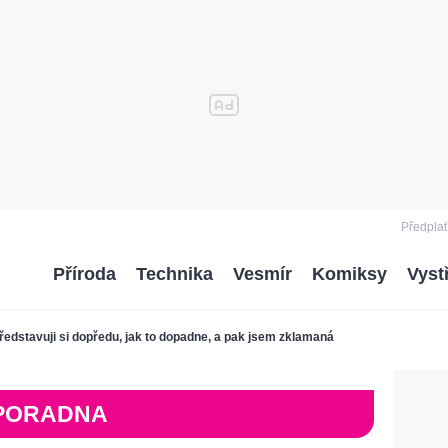
Předplať
Příroda
Technika
Vesmír
Komiksy
Vyst
ředstavuji si dopředu, jak to dopadne, a pak jsem zklamaná
PORADNA