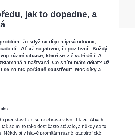
předu, jak to dopadne, a
ná
roblém, že když se děje nějaká situace,
 bude dít. Ať už negativně, či pozitivně. Každý
vuji různé situace, které se v životě dějí. A
m zklamaná a naštvaná. Co s tím mám dělat? Už
 se na nic pořádně soustředit. Moc díky a
mko,
du představit, co se odehrává v tvojí hlavě. Abych
, tak se mi to také dost často stávalo, a někdy se to
s. Někdy si v hlavě promítám různé katastrofické