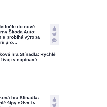
lédněte do nové
árny Škoda Auto:
hle probíhá výroba
rií pro…
ová hra Stínadla:
lé šípy ožívají v