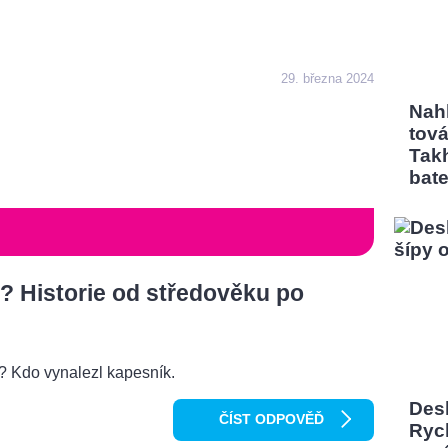
29. března 2024
Nah
tov
Tak
bate
? Historie od středověku po
o? Kdo vynalezl kapesník.
Desk
ČÍST ODPOVĚĎ
Rych