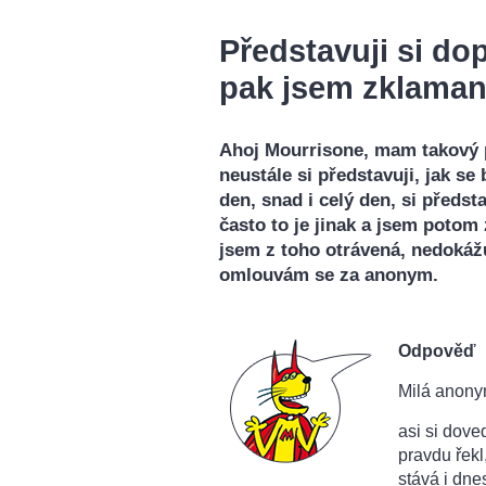
Představuji si do
pak jsem zklama
Ahoj Mourrisone, mam takový p
neustále si představuji, jak se
den, snad i celý den, si předsta
často to je jinak a jsem poto
jsem z toho otrávená, nedokážu
omlouvám se za anonym.
Odpověď
Milá anony
asi si dove
pravdu řekl
stává i dne