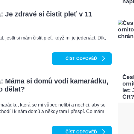
nap
Je zdravé si čistit pleť v 11
, jestli si mám čistit pleť, když mi je jedenáct. Dík,
ČÍST ODPOVĚĎ
Čes
: Máma si domů vodí kamarádku,
orni
o dělat?
let:
ČR
rádku, která se mi vůbec nelíbí a nechci, aby se
chodí i k nám domů a někdy tam i přespí. Co mám
ČÍST ODPOVĚĎ