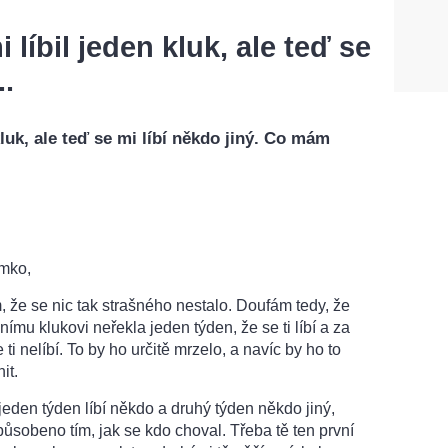
líbil jeden kluk, ale teď se
..
luk, ale teď se mi líbí někdo jiný. Co mám
mko,
m, že se nic tak strašného nestalo. Doufám tedy, že
nímu klukovi neřekla jeden týden, že se ti líbí a za
 ti nelíbí. To by ho určitě mrzelo, a navíc by ho to
it.
i jeden týden líbí někdo a druhý týden někdo jiný,
ůsobeno tím, jak se kdo choval. Třeba tě ten první