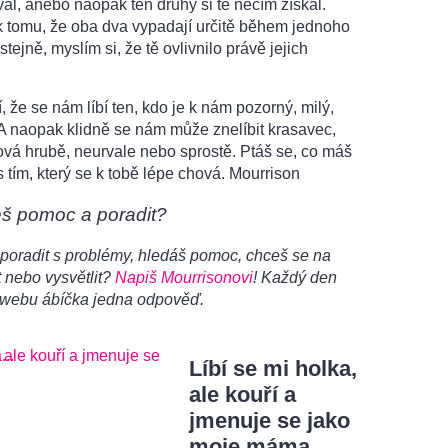
al, anebo naopak ten druhý si tě něčím získal.
 tomu, že oba dva vypadají určitě během jednoho
stejně, myslím si, že tě ovlivnilo právě jejich
, že se nám líbí ten, kdo je k nám pozorný, milý,
A naopak klidně se nám může znelíbit krasavec,
ová hrubě, neurvale nebo sprostě. Ptáš se, co máš
s tím, který se k tobě lépe chová. Mourrison
eš pomoc a poradit?
poradit s problémy, hledáš pomoc, chceš se na
 nebo vysvětlit?
Napiš Mourrisonovi
! Každý den
 webu ábíčka jedna odpověď.
Líbí se mi holka,
ale kouří a
jmenuje se jako
moje máma...