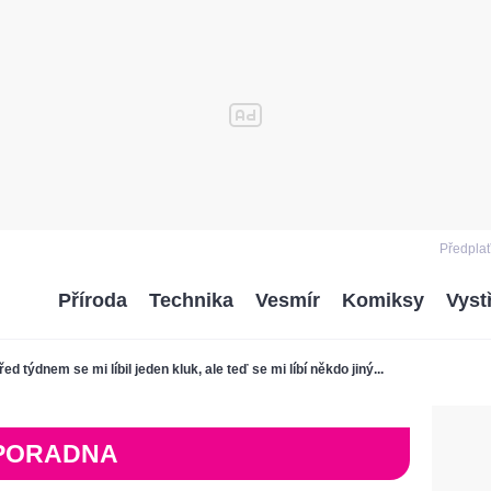
Předplať
Příroda
Technika
Vesmír
Komiksy
Vyst
řed týdnem se mi líbil jeden kluk, ale teď se mi líbí někdo jiný...
PORADNA