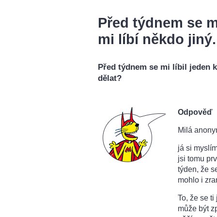
Před týdnem se mi 
mi líbí někdo jiný.
Před týdnem se mi líbil jeden k
dělat?
Odpověď
Milá anony
já si myslí
jsi tomu prv
týden, že se
mohlo i zran
To, že se t
může být zp