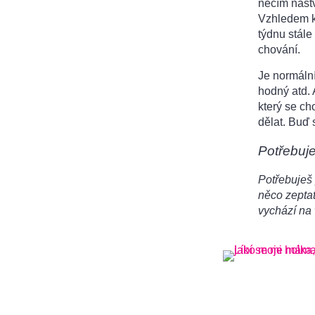
něčím naštv
Vzhledem k
týdnu stále 
chování.
Je normální
hodný atd. 
který se ch
dělat. Buď 
Potřebuj
Potřebuješ 
něco zeptat
vychází na