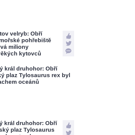
tov velryb: Obří
mořské pohřebiště
vá miliony
věkých kytovců
 král druhohor: Obří
ský plaz Tylosaurus