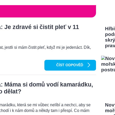
Je zdravé si čistit pleť v 11
Hřbi
pod
skrý
pra
, jestli si mám čistit pleť, když mi je jedenáct. Dík,
ČÍST ODPOVĚĎ
: Máma si domů vodí kamarádku,
o dělat?
Nový
rádku, která se mi vůbec nelíbí a nechci, aby se
moř
chodí i k nám domů a někdy tam i přespí. Co mám