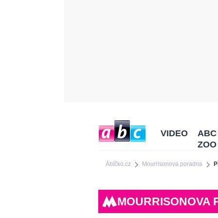
VIDEO
ABC
ZOO
Ábíčko.cz
Mourrisonova poradna
P
MOURRISONOVA 