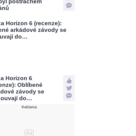
 byl postrachem
ánů
a Horizon 6
enze): Oblíbené
ádové závody se
souvají do…