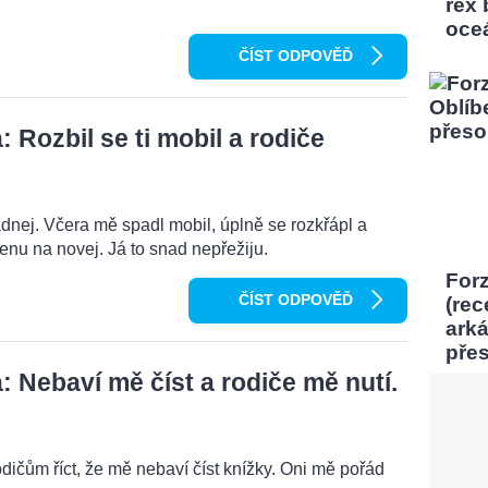
rex
oce
ČÍST ODPOVĚĎ
Rozbil se ti mobil a rodiče
dnej. Včera mě spadl mobil, úplně se rozkřápl a
menu na novej. Já to snad nepřežiju.
Forz
ČÍST ODPOVĚĎ
(rec
ark
pře
 Nebaví mě číst a rodiče mě nutí.
odičům říct, že mě nebaví číst knížky. Oni mě pořád