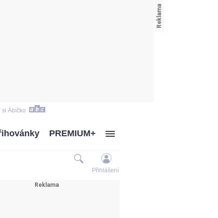
 si Ábíčko
řihovánky
PREMIUM+
Přihlášení