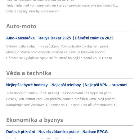
Tady hlídám já! 40 momentek, na kterých převzali mateřské povinnosti k...
Salát s rajčaty, ořechy a dresinkem
Auto-moto
Alko-kalkulačka
Rallye Dakar 2025
Dálniční známka 2025
Výhřev, čidla a stačí, říká průzkum. Pokročilá elektronika není priori...
MotoGP: Martin proměnil pole position ve výhru v britském sprintu
Câmara se vyjádřil ke spekulacím, které ho pojí se sedačkou u Haasu
Věda a technika
Nejlepší chytré hodinky
Nejlepší telefony
Nejlepší VPN – srovnání
Tuto dopravní značku Češi neznají. Její ignorování vás vyjde na pět ti...
Bose QuietComfort 2nd Gen přebírají funkce dražších Ultra. Mají prosto...
Aktualizujte své Windows 11 Insider do 11. srpna. Pak už vám nebudou f...
Ekonomika a byznys
Daňové přiznání
Novela zákoníku práce
Nadace EPCG