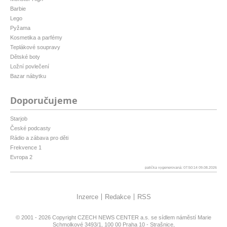
Barbie
Lego
Pyžama
Kosmetika a parfémy
Teplákové soupravy
Dětské boty
Ložní povlečení
Bazar nábytku
Doporučujeme
Starjob
České podcasty
Rádio a zábava pro děti
Frekvence 1
Evropa 2
patička vygenerovaná: 07:50:14 09.08.2026
Inzerce
Redakce
RSS
© 2001 - 2026 Copyright
CZECH NEWS CENTER a.s.
se sídlem náměstí Marie
Schmolkové 3493/1, 100 00 Praha 10 - Strašnice,