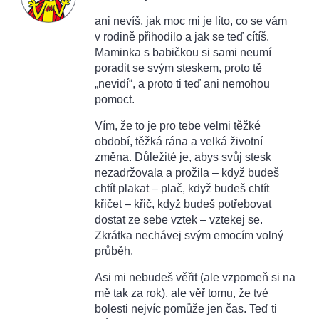
ani nevíš, jak moc mi je líto, co se vám
v rodině přihodilo a jak se teď cítíš.
Maminka s babičkou si sami neumí
poradit se svým steskem, proto tě
„nevidí“, a proto ti teď ani nemohou
pomoct.
Vím, že to je pro tebe velmi těžké
období, těžká rána a velká životní
změna. Důležité je, abys svůj stesk
nezadržovala a prožila – když budeš
chtít plakat – plač, když budeš chtít
křičet – křič, když budeš potřebovat
dostat ze sebe vztek – vztekej se.
Zkrátka nechávej svým emocím volný
průběh.
Asi mi nebudeš věřit (ale vzpomeň si na
mě tak za rok), ale věř tomu, že tvé
bolesti nejvíc pomůže jen čas. Teď ti