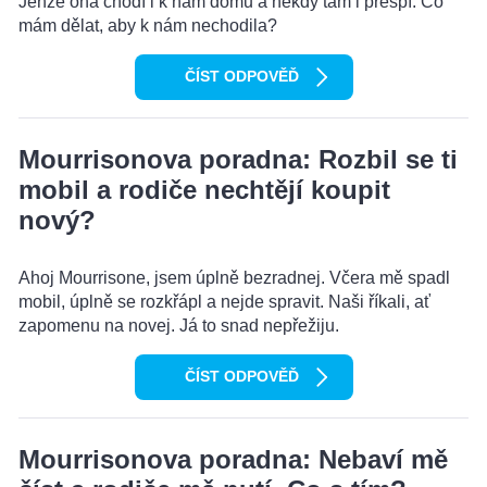
Jenže ona chodí i k nám domů a někdy tam i přespí. Co
mám dělat, aby k nám nechodila?
ČÍST ODPOVĚĎ
Mourrisonova poradna: Rozbil se ti
mobil a rodiče nechtějí koupit
nový?
Ahoj Mourrisone, jsem úplně bezradnej. Včera mě spadl
mobil, úplně se rozkřápl a nejde spravit. Naši říkali, ať
zapomenu na novej. Já to snad nepřežiju.
ČÍST ODPOVĚĎ
Mourrisonova poradna: Nebaví mě