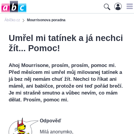
Ábíčko.cz
Mourrisonova poradna
Umřel mi tatínek a já nechci
žít... Pomoc!
Ahoj Mourrisone, prosím, prosím, pomoc mi.
Před měsícem mi umřel můj milovanej tatínek a
já bez něj nemám chuť žít. Nechci to říkat ani
mámě, ani babičce, protože oni teď pořád brečí.
Je mi strašně smutno a vůbec nevím, co mám
dělat. Prosím, pomoc mi.
Odpověď
Milá anonymko,