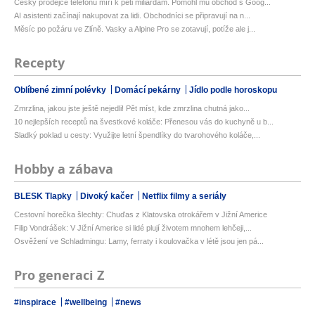
Český prodejce telefonů míří k pěti miliardám. Pomohl mu obchod s Goog...
AI asistenti začínají nakupovat za lidi. Obchodníci se připravují na n...
Měsíc po požáru ve Zlíně. Vasky a Alpine Pro se zotavují, potíže ale j...
Recepty
Oblíbené zimní polévky
Domácí pekárny
Jídlo podle horoskopu
Zmrzlina, jakou jste ještě nejedli! Pět míst, kde zmrzlina chutná jako...
10 nejlepších receptů na švestkové koláče: Přenesou vás do kuchyně u b...
Sladký poklad u cesty: Využijte letní špendlíky do tvarohového koláče,...
Hobby a zábava
BLESK Tlapky
Divoký kačer
Netflix filmy a seriály
Cestovní horečka šlechty: Chuďas z Klatovska otrokářem v Jižní Americe
Filip Vondrášek: V Jižní Americe si lidé plují životem mnohem lehčeji,...
Osvěžení ve Schladmingu: Lamy, ferraty i koulovačka v létě jsou jen pá...
Pro generaci Z
#inspirace
#wellbeing
#news