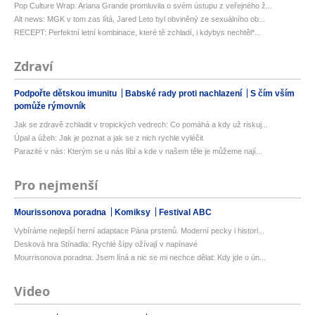
Pop Culture Wrap: Ariana Grande promluvila o svém ústupu z veřejného ž...
Alt news: MGK v tom zas lítá, Jared Leto byl obviněný ze sexuálního ob...
RECEPT: Perfektní letní kombinace, které tě zchladí, i kdybys nechtěl*...
Zdraví
Podpořte dětskou imunitu
Babské rady proti nachlazení
S čím vším
pomůže rýmovník
Jak se zdravě zchladit v tropických vedrech: Co pomáhá a kdy už riskuj...
Úpal a úžeh: Jak je poznat a jak se z nich rychle vyléčit
Parazité v nás: Kterým se u nás líbí a kde v našem těle je můžeme nají...
Pro nejmenší
Mourissonova poradna
Komiksy
Festival ABC
Vybíráme nejlepší herní adaptace Pána prstenů. Moderní pecky i histori...
Desková hra Stínadla: Rychlé šípy ožívají v napínavé
Mourrisonova poradna: Jsem líná a nic se mi nechce dělat: Kdy jde o ún...
Video