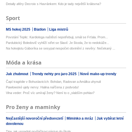
Detaily aféry Decroix s Havránkem: Kdo je tady největší královna?
Sport
MS hokej 2025
Biatlon
Liga mistrů
Povstání Teplic: Kardiologa naštěstí nepotřebuji, smál se Frťala. Prom...
Pardubický Boledovič vyhlíží střet se Slavií: Je škoda, že to nedokáže...
Na hokejistu Gáboríka se sesypal nespočet obvinění z nevěry: Nečekaný ...
Móda a krása
Jak zhubnout
Trendy nehty pro jaro 2025
Nové make-up trendy
Čapí tragédie v Bohuslavicích: Bohdan, Radovan a Amálka uhynuli
Pawlowské ujely nervy: Halina nařčena z podvodu!
Vlna veder: Proč víc umírají ženy? Není to o „slabším pohlaví“
Pro ženy a maminky
Nejčastější novoroční předsevzetí
Miminko a mráz
Jak vybírat letní
dovolenou
Tipy, jak usnadnit prvňáčkovi nástup do školy