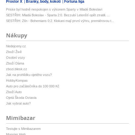
Prostor X
Branky, body, kokoti
Fortuna liga
Priske byl hodně nespokojen s výkonem Sparty v Mladé Boleslavi
SESTŘIH: Mladá Boleslav - Sparta 2:0. Bezzubí Letenští opět ztratili. ...
SESTŘIH: Zlín - Bohemians 0:2. Klokani mají první výhru, premiérovou t...
Nákupy
hledejceny.cz
Zboží Živě
Osobní vozy
Zboží Dáma
zbozi.blesk.cz
Jak na prohlídku ojetého vozu?
HobbyKompas
Auto pro začátečníka do 100 000 Kč
Zboží Auto
Ojetá Škoda Octavia
Jak vybrat auto?
Mimibazar
Testujte s Mimibazarem
Monster High