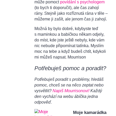
může pomoct
povídání s psychologem
(to bych ti doporučil), ale čas zahojí
rány. Stejně jako rozříznutá rána v těle –
můžeme ji zašít, ale jenom čas ji zahojí.
Možná by bylo dobré, kdybyste teď
s maminkou a babičkou někam odjely,
do míst, kde jste ještě nebyly, kde vám
nic nebude připomínat tatínka. Myslím
moc na tebe a když budeš chtít, kdykoli
mi můžeš napsat. Mourrison
Potřebuješ pomoc a poradit?
Potřebuješ poradit s problémy, hledáš
pomoc, chceš se na něco zeptat nebo
vysvětlit?
Napiš Mourrisonovi!
Každý
den vychází na webu ábíčka jedna
odpověď.
Moje kamarádka