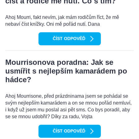
číst a rodiče mě nutí. Co s tím?
Ahoj Mourri, fakt nevím, jak mám rodičům říct, že mě
nebaví číst knížky. Oni mě pořád nutí. Dana
ČÍST ODPOVĚĎ
Mourrisonova poradna: Jak se
usmířit s nejlepším kamarádem po
hádce?
Ahoj Mourrisone, před prázdninama jsem se pohádal se
svým nejlepším kamarádem a on se mnou pořád nemluví,
i když už jsem mu poslal asi pět sms. Co bys poradil, aby
se se mnou udobřil? Díky za radu, Vojta
ČÍST ODPOVĚĎ