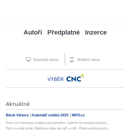
Autoři
Předplatné
Inzerce
Klasická verze
Mobilní verze
VÝBĚR
Aktuálně
Blesk Vánoce
Kalendář svátků 2025
INFO.cz
Čech ve Francii prý umlátil svojí partnerku: Zadržet ho musela zásahov...
Peče se celá země, Babišova vláda ale mlčí a mlží. Přitom extrémy poča...