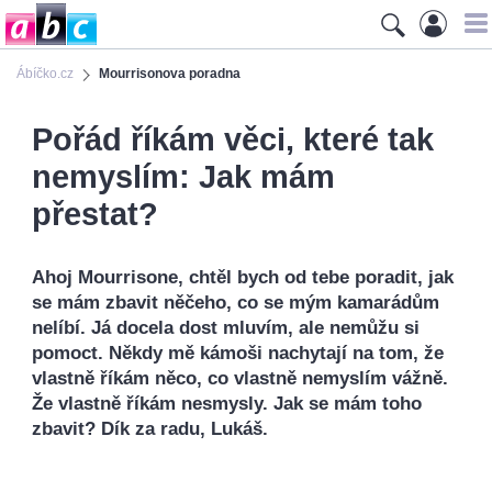
Ábíčko.cz
Mourrisonova poradna
Pořád říkám věci, které tak
nemyslím: Jak mám
přestat?
Ahoj Mourrisone, chtěl bych od tebe poradit, jak
se mám zbavit něčeho, co se mým kamarádům
nelíbí. Já docela dost mluvím, ale nemůžu si
pomoct. Někdy mě kámoši nachytají na tom, že
vlastně říkám něco, co vlastně nemyslím vážně.
Že vlastně říkám nesmysly. Jak se mám toho
zbavit? Dík za radu, Lukáš.