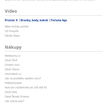
Video
Prostor X
Branky, body, kokoti
Fortuna liga
Milan Knížák pohřeb
Jiří Pospíšil
Václav Klaus
Nákupy
hledejceny.cz
Zboží Živě
Osobní vozy
Zboží Dáma
zbozi.blesk.cz
Jak na prohlídku ojetého vozu?
HobbyKompas
Auto pro začátečníka do 100 000 Kč
Zboží Auto
Ojetá Škoda Octavia
Jak vybrat auto?