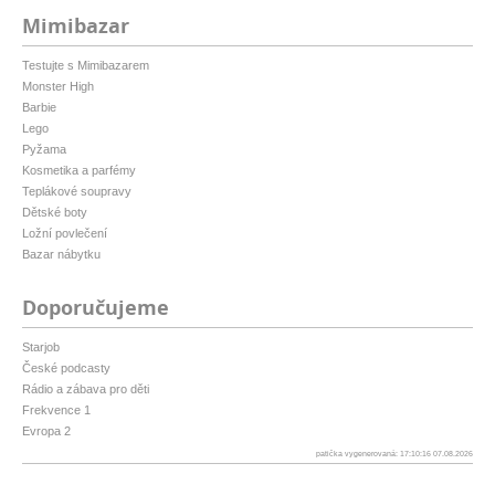
Mimibazar
Testujte s Mimibazarem
Monster High
Barbie
Lego
Pyžama
Kosmetika a parfémy
Teplákové soupravy
Dětské boty
Ložní povlečení
Bazar nábytku
Doporučujeme
Starjob
České podcasty
Rádio a zábava pro děti
Frekvence 1
Evropa 2
patička vygenerovaná: 17:10:16 07.08.2026