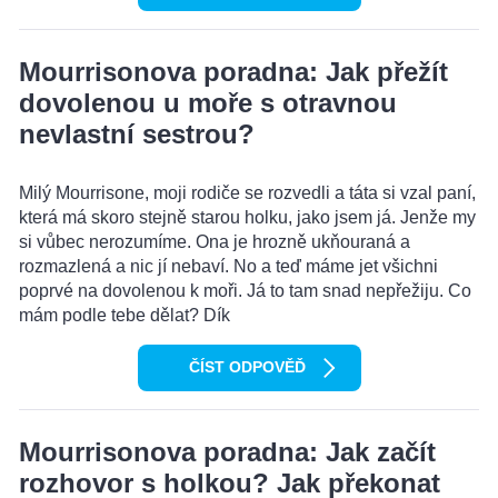
Mourrisonova poradna: Jak přežít
dovolenou u moře s otravnou
nevlastní sestrou?
Milý Mourrisone, moji rodiče se rozvedli a táta si vzal paní,
která má skoro stejně starou holku, jako jsem já. Jenže my
si vůbec nerozumíme. Ona je hrozně ukňouraná a
rozmazlená a nic jí nebaví. No a teď máme jet všichni
poprvé na dovolenou k moři. Já to tam snad nepřežiju. Co
mám podle tebe dělat? Dík
ČÍST ODPOVĚĎ
Mourrisonova poradna: Jak začít
rozhovor s holkou? Jak překonat