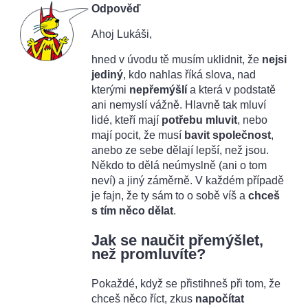
Odpověď
Ahoj Lukáši,
hned v úvodu tě musím uklidnit, že
nejsi
jediný
, kdo nahlas říká slova, nad
kterými
nepřemýšlí
a která v podstatě
ani nemyslí vážně. Hlavně tak mluví
lidé, kteří mají
potřebu mluvit
, nebo
mají pocit, že musí
bavit společnost
,
anebo ze sebe dělají lepší, než jsou.
Někdo to dělá neúmyslně (ani o tom
neví) a jiný záměrně. V každém případě
je fajn, že ty sám to o sobě víš a
chceš
s tím něco dělat
.
Jak se naučit přemýšlet,
než promluvíte?
Pokaždé, když se přistihneš při tom, že
chceš něco říct, zkus
napočítat