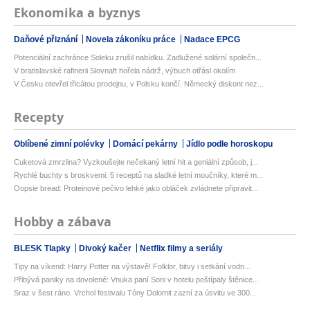
Ekonomika a byznys
Daňové přiznání
Novela zákoníku práce
Nadace EPCG
Potenciální zachránce Soleku zrušil nabídku. Zadlužené solární společn...
V bratislavské rafinerii Slovnaft hořela nádrž, výbuch otřásl okolím
V Česku otevřel třicátou prodejnu, v Polsku končí. Německý diskont nez...
Recepty
Oblíbené zimní polévky
Domácí pekárny
Jídlo podle horoskopu
Cuketová zmrzlina? Vyzkoušejte nečekaný letní hit a geniální způsob, j...
Rychlé buchty s broskvemi: 5 receptů na sladké letní moučníky, které m...
Oopsie bread: Proteinové pečivo lehké jako obláček zvládnete připravit...
Hobby a zábava
BLESK Tlapky
Divoký kačer
Netflix filmy a seriály
Tipy na víkend: Harry Potter na výstavě! Folklor, bitvy i setkání vodn...
Přibývá paniky na dovolené: Vnuka paní Soni v hotelu poštípaly štěnice...
Sraz v šest ráno. Vrchol festivalu Tóny Dolomit zazní za úsvitu ve 300...