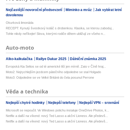
Nejčastější novoroční předsevzetí
Miminko a mráz
Jak vybírat letní
dovolenou
Okurková limonáda
RECEPT: Kynutý švestkový koláč s drobenkou. Klasika, se kterou zaboduj...
Tohle nikdy neříkejte! Slova, kterými rodiče dětem ubližují ze všeho n...
Auto-moto
Alko-kalkulačka
Rallye Dakar 2025
Dálniční známka 2025
Evropská Kia Seltos se od té americké liší jen mírně. Zato v Číně hraj...
Moto2: Nejrychlejším jezdcem pátečního odpoledne se stal Holgado
Moto3: Odpoledne se ve Velké Británii do čela posunul Perrone
Věda a technika
Nejlepší chytré hodinky
Nejlepší telefony
Nejlepší VPN – srovnání
Microsoft se nepoučil. Ve Windows potichu instaluje OneDrive Photos, k...
Netflix a další na víkend: nový Ted Lasso a akční Lioness. Ale předevš...
Netflix a další na víkend: nový Ted Lasso a akční Lioness. Ale předevš...