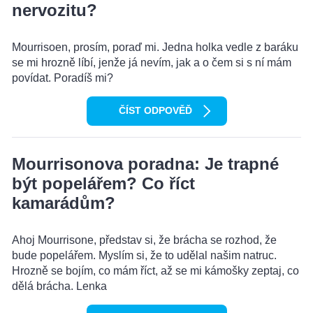
nervozitu?
Mourrisoen, prosím, poraď mi. Jedna holka vedle z baráku
se mi hrozně líbí, jenže já nevím, jak a o čem si s ní mám
povídat. Poradíš mi?
ČÍST ODPOVĚĎ
Mourrisonova poradna: Je trapné
být popelářem? Co říct
kamarádům?
Ahoj Mourrisone, představ si, že brácha se rozhod, že
bude popelářem. Myslím si, že to udělal našim natruc.
Hrozně se bojím, co mám říct, až se mi kámošky zeptaj, co
dělá brácha. Lenka