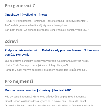
Pro generaci Z
#inspirace
#wellbeing
#news
RECEPT: Perfektní letní kombinace, které tě zchladí, i kdybys nechtěl*...
Proč každá generace hledá svůj signature beauty look
Září patří módě: Co přinese Mercedes-Benz Prague Fashion Week SS27
Zdraví
Podpořte dětskou imunitu
Babské rady proti nachlazení
S čím vším
pomůže rýmovník
Jak se zdravě zchladit v tropických vedrech: Co pomáhá a kdy už riskuj...
Úpal a úžeh: Jak je poznat a jak se z nich rychle vyléčit
Parazité v nás: Kterým se u nás líbí a kde v našem těle je můžeme nají...
Pro nejmenší
Mourissonova poradna
Komiksy
Festival ABC
Kdo vynalezl kapesník? Historie od středověku po papírové kapesníky
Ghost Recon Wildlands dostal vylepšení a novou misi. Starší díl Ubisof...
Quake ke 30. narozeninám dostal novou epizodu zdarma. Dawn of the Mach...