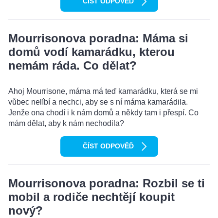
ČÍST ODPOVĚĎ
Mourrisonova poradna: Máma si
domů vodí kamarádku, kterou
nemám ráda. Co dělat?
Ahoj Mourrisone, máma má teď kamarádku, která se mi
vůbec nelíbí a nechci, aby se s ní máma kamarádila.
Jenže ona chodí i k nám domů a někdy tam i přespí. Co
mám dělat, aby k nám nechodila?
ČÍST ODPOVĚĎ
Mourrisonova poradna: Rozbil se ti
mobil a rodiče nechtějí koupit
nový?