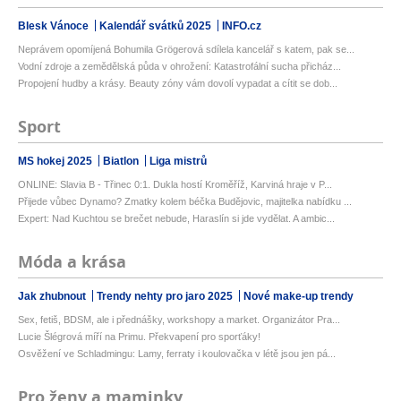
Blesk Vánoce
Kalendář svátků 2025
INFO.cz
Neprávem opomíjená Bohumila Grögerová sdílela kancelář s katem, pak se...
Vodní zdroje a zemědělská půda v ohrožení: Katastrofální sucha přicház...
Propojení hudby a krásy. Beauty zóny vám dovolí vypadat a cítit se dob...
Sport
MS hokej 2025
Biatlon
Liga mistrů
ONLINE: Slavia B - Třinec 0:1. Dukla hostí Kroměříž, Karviná hraje v P...
Přijede vůbec Dynamo? Zmatky kolem béčka Budějovic, majitelka nabídku ...
Expert: Nad Kuchtou se brečet nebude, Haraslín si jde vydělat. A ambic...
Móda a krása
Jak zhubnout
Trendy nehty pro jaro 2025
Nové make-up trendy
Sex, fetiš, BDSM, ale i přednášky, workshopy a market. Organizátor Pra...
Lucie Šlégrová míří na Primu. Překvapení pro sporťáky!
Osvěžení ve Schladmingu: Lamy, ferraty i koulovačka v létě jsou jen pá...
Pro ženy a maminky