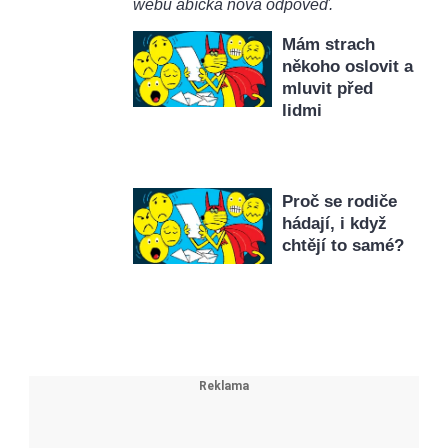
webu ábíčka nová odpověď.
Mám strach
někoho oslovit a
mluvit před
lidmi
Proč se rodiče
hádají, i když
chtějí to samé?