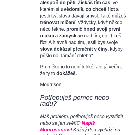
alespoň do pěti
.
Získáš tím čas
, ve
kterém si
uvědomíš, co chceš říct
a
jestli tvá slova dávají smysl. Také můžeš
trénovat mlčení
. Vždycky, když někdo
něco řekne,
promlč hned svoji první
reakci
a
zamysli se
nad tím, co chceš
říct. A hlavně nad tím, jestli bys svoje
slova dokázal přeměnit v činy
, kdyby
přišlo na „lámání chleba“.
Pro někoho to není lehké, ale já věřím,
že ty to
dokážeš
.
Mourrison
Potřebuješ pomoc nebo
radu?
Máš problém, potřebuješ něco vysvětlit
nebo se jen svěřit?
Napiš
Mourrisonovi!
Každý den vychází na