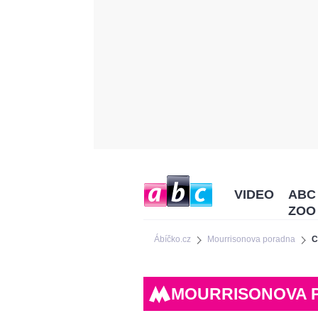
VIDEO
ABC
ZOO
Ábíčko.cz
Mourrisonova poradna
C
MOURRISONOVA 