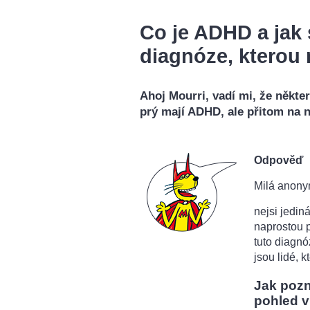
Co je ADHD a jak 
diagnóze, kterou 
Ahoj Mourri, vadí mi, že někter
prý mají ADHD, ale přitom na ni
Odpověď
Milá anony
nejsi jedin
naprostou p
tuto diagn
jsou lidé, 
Jak pozn
pohled v