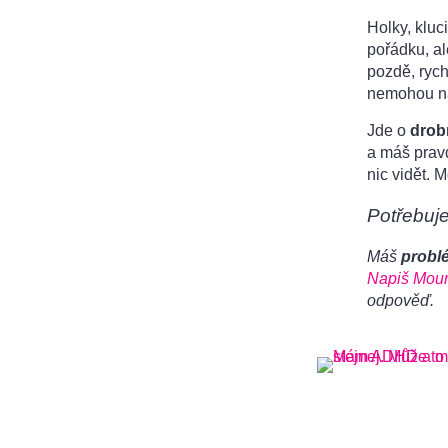
Holky, kluci
pořádku, al
pozdě, rychl
nemohou naj
Jde o
drob
a máš pravd
nic vidět. 
Potřebuj
Máš
probl
Napiš Mour
odpověď.