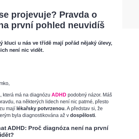
se projevuje? Pravda o
na první pohled neuvidíš
ý kluci u nás ve třídě mají pořád nějaký úlevy,
ch není nic vidět.
mko,
á, která má na diagnózu
ADHD
podobný názor. Máš
ravdu, na některých lidech není nic patrné, přesto
ózu mají
lékařsky potvrzenou
. A představ si, že
kterým byla diagnostikována až v
dospělosti
.
at ADHD: Proč diagnóza není na první
idět?