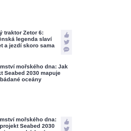
 traktor Zetor 6:
ěnská legenda slaví
et a jezdí skoro sama
emství mořského dna:
 projekt Seabed 2030