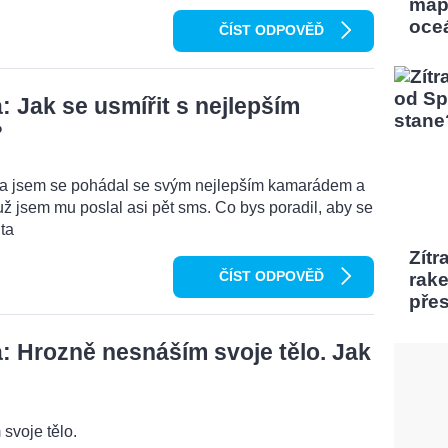
map
oce
ČÍST ODPOVĚĎ
 Jak se usmířit s nejlepším
?
ma jsem se pohádal se svým nejlepším kamarádem a
ž jsem mu poslal asi pět sms. Co bys poradil, aby se
ta
Zítr
ČÍST ODPOVĚĎ
rak
pře
 Hrozně nesnáším svoje tělo. Jak
svoje tělo.