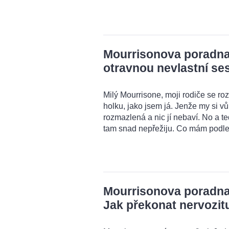
Mourrisonova poradna:
otravnou nevlastní se
Milý Mourrisone, moji rodiče se rozv
holku, jako jsem já. Jenže my si 
rozmazlená a nic jí nebaví. No a t
tam snad nepřežiju. Co mám podle
Mourrisonova poradna:
Jak překonat nervozit