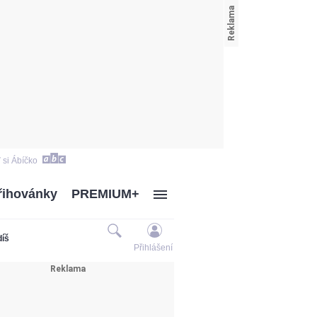
 si Ábíčko
řihovánky
PREMIUM+
díš
Přihlášení