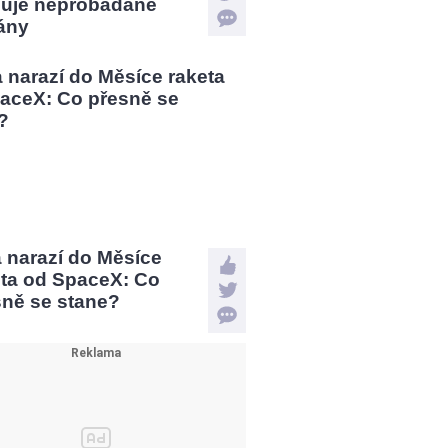
uje neprobádané
ány
a narazí do Měsíce
eta od SpaceX: Co
sně se stane?