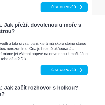
ČÍST ODPOVĚĎ
 Jak přežít dovolenou u moře s
strou?
edli a táta si vzal paní, která má skoro stejně starou
vůbec nerozumíme. Ona je hrozně ukňouraná a
eď máme jet všichni poprvé na dovolenou k moři. Já to
 tebe dělat? Dík
ČÍST ODPOVĚĎ
 Jak začít rozhovor s holkou?
u?