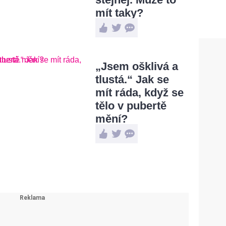
mít taky?
„Jsem ošklivá a
tlustá.“ Jak se
mít ráda, když se
tělo v pubertě
mění?