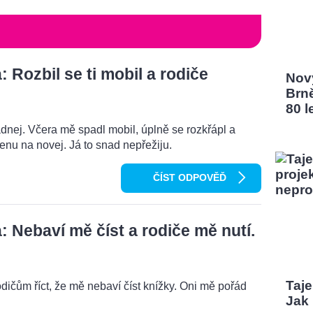
Rozbil se ti mobil a rodiče
Nový
Brn
80 l
dnej. Včera mě spadl mobil, úplně se rozkřápl a
menu na novej. Já to snad nepřežiju.
ČÍST ODPOVĚĎ
 Nebaví mě číst a rodiče mě nutí.
Taj
odičům říct, že mě nebaví číst knížky. Oni mě pořád
Jak