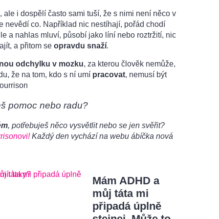
, ale i dospělí často sami tuší, že s nimi není něco v
e nevědí co. Například nic nestíhají, pořád chodí
e a nahlas mluví, působí jako líní nebo roztržití, nic
ít, a přitom se
opravdu snaží
.
nou odchylku v mozku
, za kterou člověk nemůže,
u, že na tom, kdo s ní umí
pracovat
, nemusí být
Mourrison
eš pomoc nebo radu?
ém
, potřebuješ něco vysvětlit nebo se jen svěřit?
risonovi!
Každý den vychází na webu ábíčka nová
Mám ADHD a
můj táta mi
připadá úplně
stejnej. Může to