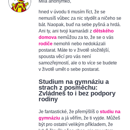
Milá anonymko,
hned v úvodu ti musím říct, že se
nemusíš vůbec za nic stydět a ničeho se
bát. Naopak, buď na sebe pyšná a hrdá.
Ani ty, ani tvoji kamarádi z
dětského
domova
nemůžou za to, že se o vás
rodiče
nemohli nebo nedokázali
postarat. Máte to v životě složitější,
spousta věcí pro vás není
samozřejmostí, ale o to více se budete
v životě umět o sebe postarat.
Studium na gymnáziu a
strach z posměchu:
Zvládneš to i bez podpory
rodiny
Je fantastické, že přemýšlíš o
studiu na
gymnáziu
a já věřím, že ti vyjde. Můžeš
být pro ostatní velikým příkladem, že