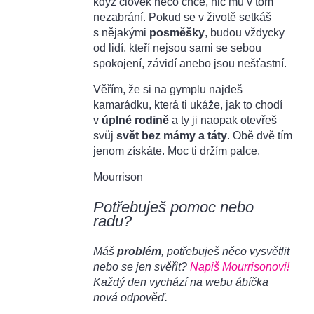
když člověk něco chce, nic mu v tom
nezabrání. Pokud se v životě setkáš
s nějakými
posměšky
, budou vždycky
od lidí, kteří nejsou sami se sebou
spokojení, závidí anebo jsou nešťastní.
Věřím, že si na gymplu najdeš
kamarádku, která ti ukáže, jak to chodí
v
úplné rodině
a ty ji naopak otevřeš
svůj
svět bez mámy a táty
. Obě dvě tím
jenom získáte. Moc ti držím palce.
Mourrison
Potřebuješ pomoc nebo
radu?
Máš
problém
, potřebuješ něco vysvětlit
nebo se jen svěřit?
Napiš Mourrisonovi!
Každý den vychází na webu ábíčka
nová odpověď.