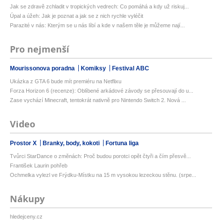
Jak se zdravě zchladit v tropických vedrech: Co pomáhá a kdy už riskuj...
Úpal a úžeh: Jak je poznat a jak se z nich rychle vyléčit
Parazité v nás: Kterým se u nás líbí a kde v našem těle je můžeme nají...
Pro nejmenší
Mourissonova poradna
Komiksy
Festival ABC
Ukázka z GTA 6 bude mít premiéru na Netflixu
Forza Horizon 6 (recenze): Oblíbené arkádové závody se přesouvají do u...
Zase vychází Minecraft, tentokrát nativně pro Nintendo Switch 2. Nová ...
Video
Prostor X
Branky, body, kokoti
Fortuna liga
Tvůrci StarDance o změnách: Proč budou porotci opět čtyři a čím přesvě...
František Laurin pohřeb
Ochmelka vylezl ve Frýdku-Místku na 15 m vysokou lezeckou stěnu. (srpe...
Nákupy
hledejceny.cz