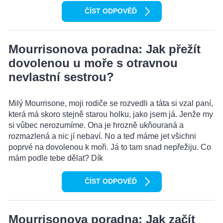
ČÍST ODPOVĚĎ
Mourrisonova poradna: Jak přežít
dovolenou u moře s otravnou
nevlastní sestrou?
Milý Mourrisone, moji rodiče se rozvedli a táta si vzal paní,
která má skoro stejně starou holku, jako jsem já. Jenže my
si vůbec nerozumíme. Ona je hrozně ukňouraná a
rozmazlená a nic jí nebaví. No a teď máme jet všichni
poprvé na dovolenou k moři. Já to tam snad nepřežiju. Co
mám podle tebe dělat? Dík
ČÍST ODPOVĚĎ
Mourrisonova poradna: Jak začít