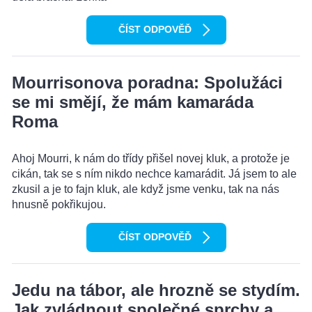
ČÍST ODPOVĚĎ
Mourrisonova poradna: Spolužáci
se mi smějí, že mám kamaráda
Roma
Ahoj Mourri, k nám do třídy přišel novej kluk, a protože je
cikán, tak se s ním nikdo nechce kamarádit. Já jsem to ale
zkusil a je to fajn kluk, ale když jsme venku, tak na nás
hnusně pokřikujou.
ČÍST ODPOVĚĎ
Jedu na tábor, ale hrozně se stydím.
Jak zvládnout společné sprchy a