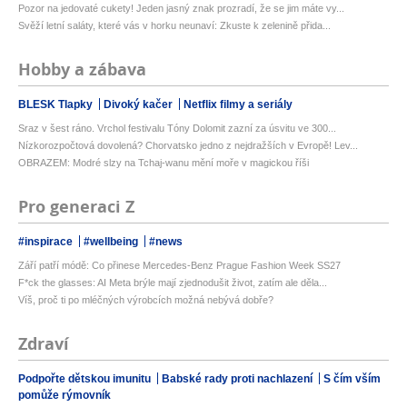
Pozor na jedovaté cukety! Jeden jasný znak prozradí, že se jim máte vy...
Svěží letní saláty, které vás v horku neunaví: Zkuste k zelenině přida...
Hobby a zábava
BLESK Tlapky
Divoký kačer
Netflix filmy a seriály
Sraz v šest ráno. Vrchol festivalu Tóny Dolomit zazní za úsvitu ve 300...
Nízkorozpočtová dovolená? Chorvatsko jedno z nejdražších v Evropě! Lev...
OBRAZEM: Modré slzy na Tchaj-wanu mění moře v magickou říši
Pro generaci Z
#inspirace
#wellbeing
#news
Září patří módě: Co přinese Mercedes-Benz Prague Fashion Week SS27
F*ck the glasses: AI Meta brýle mají zjednodušit život, zatím ale děla...
Víš, proč ti po mléčných výrobcích možná nebývá dobře?
Zdraví
Podpořte dětskou imunitu
Babské rady proti nachlazení
S čím vším
pomůže rýmovník