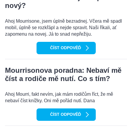
nový?
Ahoj Mourrisone, jsem úplně bezradnej. Včera mě spadl
mobil, úplně se rozkřápl a nejde spravit. Naši říkali, ať
zapomenu na novej. Já to snad nepřežiju.
ČÍST ODPOVĚĎ
Mourrisonova poradna: Nebaví mě
číst a rodiče mě nutí. Co s tím?
Ahoj Mourri, fakt nevím, jak mám rodičům říct, že mě
nebaví číst knížky. Oni mě pořád nutí. Dana
ČÍST ODPOVĚĎ