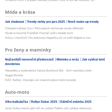
Ocelářům hrozí v případě marodky problém, řešit ho teď ale nebudou. Ja...
Móda a krása
Jak zhubnout
Trendy nehty pro jaro 2025
Nové make-up trendy
Chlupatá trojčata! Zoo v Plzni poprvé odchovala nosály bělohubé
Všude to bouchá! František Prachař zažil v letadle horor
Hrůza v Havířově: Pes pokousal chlapečka (2) ve tváři! Majitele to nez...
Pro ženy a maminky
Nejčastější novoroční předsevzetí
Miminko a mráz
Jak vybírat letní
dovolenou
Hlasatelka a moderátorka Saskia Burešová (80) - Smrt manžela ji zdrtil...
Veggie Burritos
KVÍZ: Rafťáci. Otestujte své znalosti kultovní letní komedie
Auto-moto
Alko-kalkulačka
Rallye Dakar 2025
Dálniční známka 2025
Jízdy Světa motorů opět míří do Letňan! Pátého září zažijete elektromo...