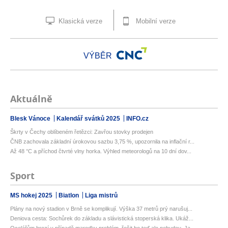
Klasická verze
Mobilní verze
VÝBĚR
Aktuálně
Blesk Vánoce
Kalendář svátků 2025
INFO.cz
Škrty v Čechy oblíbeném řetězci: Zavřou stovky prodejen
ČNB zachovala základní úrokovou sazbu 3,75 %, upozornila na inflační r...
Až 48 °C a příchod čtvrté vlny horka. Výhled meteorologů na 10 dní dov...
Sport
MS hokej 2025
Biatlon
Liga mistrů
Plány na nový stadion v Brně se komplikují. Výška 37 metrů prý narušuj...
Deniova cesta: Sochůrek do základu a slávistická stoperská klika. Ukáž...