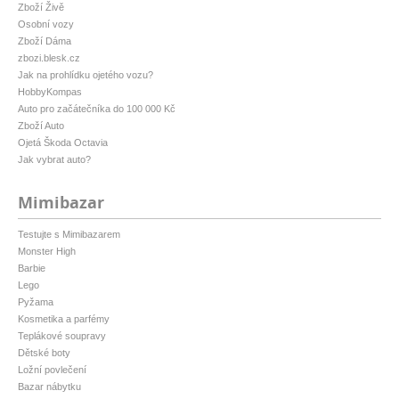
Zboží Živě
Osobní vozy
Zboží Dáma
zbozi.blesk.cz
Jak na prohlídku ojetého vozu?
HobbyKompas
Auto pro začátečníka do 100 000 Kč
Zboží Auto
Ojetá Škoda Octavia
Jak vybrat auto?
Mimibazar
Testujte s Mimibazarem
Monster High
Barbie
Lego
Pyžama
Kosmetika a parfémy
Teplákové soupravy
Dětské boty
Ložní povlečení
Bazar nábytku