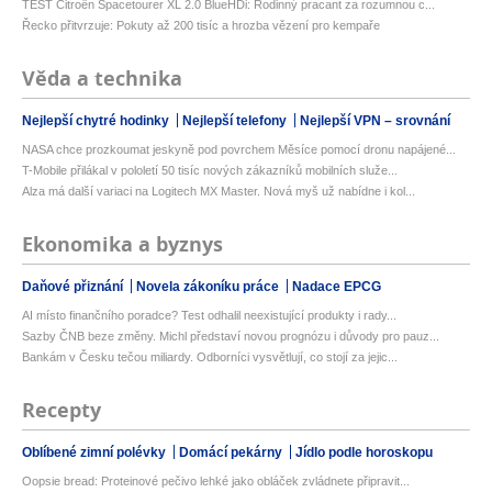
TEST Citroën Spacetourer XL 2.0 BlueHDi: Rodinný pracant za rozumnou c...
Řecko přitvrzuje: Pokuty až 200 tisíc a hrozba vězení pro kempaře
Věda a technika
Nejlepší chytré hodinky
Nejlepší telefony
Nejlepší VPN – srovnání
NASA chce prozkoumat jeskyně pod povrchem Měsíce pomocí dronu napájené...
T-Mobile přilákal v pololetí 50 tisíc nových zákazníků mobilních služe...
Alza má další variaci na Logitech MX Master. Nová myš už nabídne i kol...
Ekonomika a byznys
Daňové přiznání
Novela zákoníku práce
Nadace EPCG
AI místo finančního poradce? Test odhalil neexistující produkty i rady...
Sazby ČNB beze změny. Michl představí novou prognózu i důvody pro pauz...
Bankám v Česku tečou miliardy. Odborníci vysvětlují, co stojí za jejic...
Recepty
Oblíbené zimní polévky
Domácí pekárny
Jídlo podle horoskopu
Oopsie bread: Proteinové pečivo lehké jako obláček zvládnete připravit...