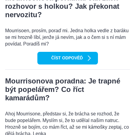
rozhovor s holkou? Jak překonat
nervozitu?
Mourrisoen, prosím, poraď mi. Jedna holka vedle z baráku
se mi hrozně líbí, jenže já nevím, jak a o čem si s ní mám
povídat. Poradíš mi?
ČÍST ODPOVĚĎ
Mourrisonova poradna: Je trapné
být popelářem? Co říct
kamarádům?
Ahoj Mourrisone, představ si, že brácha se rozhod, že
bude popelářem. Myslím si, že to udělal našim natruc.
Hrozně se bojím, co mám říct, až se mi kámošky zeptaj, co
dělá brácha. Lenka