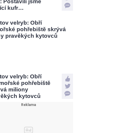
: Postavili jsme
jící kufr…
tov velryb: Obří
mořské pohřebiště
vá miliony
věkých kytovců