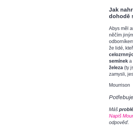
Jak nahr
dohodě s
Abys měl a
něčím jiným,
odborníke
že lidé, kte
celozrnný
semínek
a 
železa
(ty 
zamysli, je
Mourrison
Potřebuj
Máš
probl
Napiš Mour
odpověď.