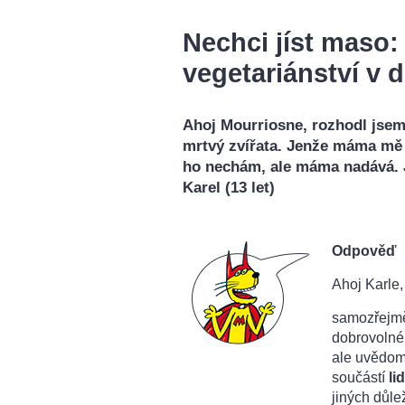
Nechci jíst maso:
vegetariánství v 
Ahoj Mourriosne, rozhodl jsem 
mrtvý zvířata. Jenže máma mě 
ho nechám, ale máma nadává. J
Karel (13 let)
Odpověď
Ahoj Karle,
samozřejmě
dobrovolné
ale uvědom
součástí
li
jiných důle