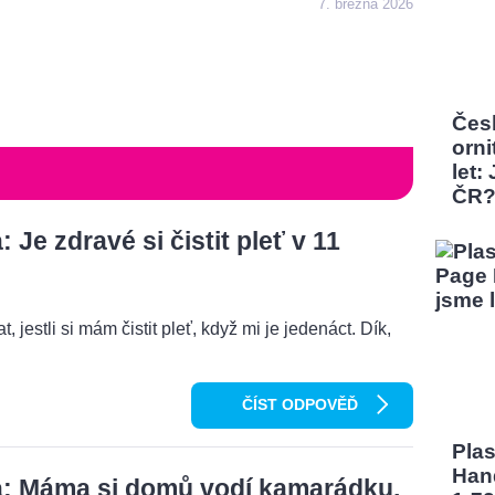
7. března 2026
Čes
orni
let:
ČR
Je zdravé si čistit pleť v 11
, jestli si mám čistit pleť, když mi je jedenáct. Dík,
ČÍST ODPOVĚĎ
Pla
Han
: Máma si domů vodí kamarádku,