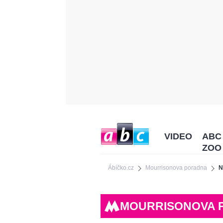
VIDEO
ABC
ZOO
Ábíčko.cz
Mourrisonova poradna
N
MOURRISONOVA 