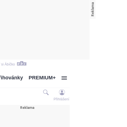
 si Ábíčko
řihovánky
PREMIUM+
Přihlášení