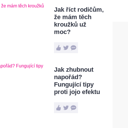
Jak říct rodičům,
že mám těch
kroužků už
moc?
Jak zhubnout
napořád?
Fungující tipy
proti jojo efektu