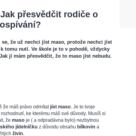
 Jak přesvědčit rodiče o
dospívání?
se, že už nechci jíst maso, protože nechci jíst
k tomu nutí. Ve škole je to v pohodě, vždycky
ak jí mám přesvědčit, že to maso jíst nebudu.
 že máš právo odmítat
jíst maso
. Je to tvoje
 rozhodnutí, ke kterému máš své důvody. Musíš si
it, že
maso
je ( a odpradávna bylo) nezbytnou
dského jídelníčku
z důvodu obsahu
bílkovin
a
žitých
živin
.