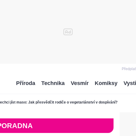
Předplať
Příroda
Technika
Vesmír
Komiksy
Vyst
echci jíst maso: Jak přesvědčit rodiče o vegetariánství v dospívání?
PORADNA