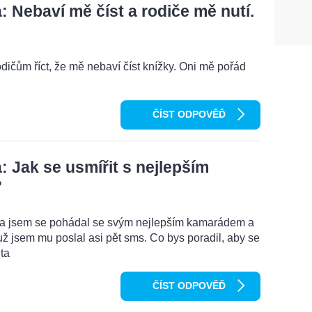
 Nebaví mě číst a rodiče mě nutí.
odičům říct, že mě nebaví číst knížky. Oni mě pořád
ČÍST ODPOVĚĎ
 Jak se usmířit s nejlepším
?
ma jsem se pohádal se svým nejlepším kamarádem a
ž jsem mu poslal asi pět sms. Co bys poradil, aby se
ta
ČÍST ODPOVĚĎ