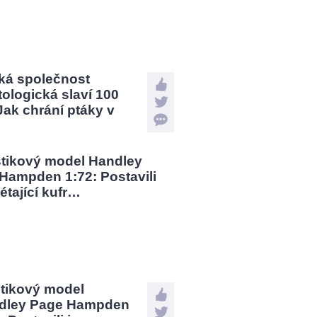
ká společnost
tologická slaví 100
 Jak chrání ptáky v
?
stikový model
dley Page Hampden