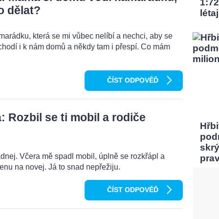
1:72
o dělat?
léta
rádku, která se mi vůbec nelíbí a nechci, aby se
chodí i k nám domů a někdy tam i přespí. Co mám
ČÍST ODPOVĚĎ
Rozbil se ti mobil a rodiče
Hřbi
pod
skrý
dnej. Včera mě spadl mobil, úplně se rozkřápl a
pra
menu na novej. Já to snad nepřežiju.
ČÍST ODPOVĚĎ