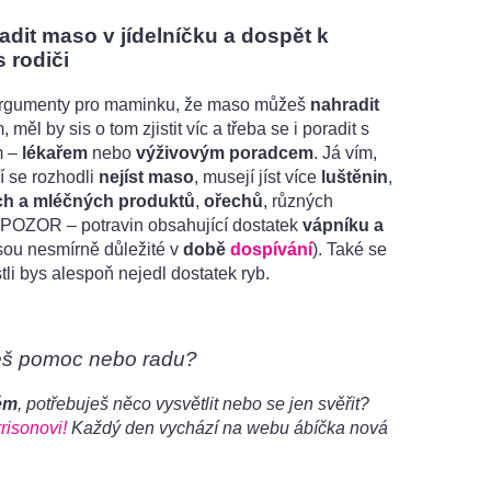
adit maso v jídelníčku a dospět k
 rodiči
rgumenty pro maminku, že maso můžeš
nahradit
 měl by sis o tom zjistit víc a třeba se i poradit s
m –
lékařem
nebo
výživovým poradcem
. Já vím,
ří se rozhodli
nejíst maso
, musejí jíst více
luštěnin
,
ch a mléčných produktů
,
ořechů
, různých
POZOR – potravin obsahující dostatek
vápníku a
jsou nesmírně důležité v
době
dospívání
). Také se
stli bys alespoň nejedl dostatek ryb.
eš pomoc nebo radu?
ém
, potřebuješ něco vysvětlit nebo se jen svěřit?
risonovi!
Každý den vychází na webu ábíčka nová