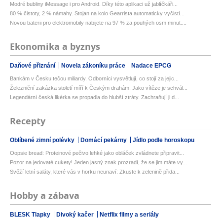
Modré bubliny iMessage i pro Android. Díky této aplikaci už jablíčkáři...
80 % čistoty, 2 % námahy. Stojan na kolo Gearrista automaticky vyčistí...
Novou baterii pro elektromobily nabijete na 97 % za pouhých osm minut....
Ekonomika a byznys
Daňové přiznání
Novela zákoníku práce
Nadace EPCG
Bankám v Česku tečou miliardy. Odborníci vysvětlují, co stojí za jejic...
Železniční zakázka století míří k Českým drahám. Jako vítěze je schvál...
Legendární česká likérka se propadla do hlubší ztráty. Zachraňují ji d...
Recepty
Oblíbené zimní polévky
Domácí pekárny
Jídlo podle horoskopu
Oopsie bread: Proteinové pečivo lehké jako obláček zvládnete připravit...
Pozor na jedovaté cukety! Jeden jasný znak prozradí, že se jim máte vy...
Svěží letní saláty, které vás v horku neunaví: Zkuste k zelenině přida...
Hobby a zábava
BLESK Tlapky
Divoký kačer
Netflix filmy a seriály