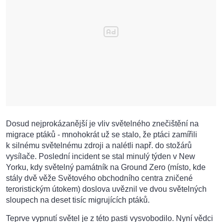
Dosud nejprokázanější je vliv světelného znečištění na
migrace ptáků - mnohokrát už se stalo, že ptáci zamířili
k silnému světelnému zdroji a nalétli např. do stožárů
vysílače. Poslední incident se stal minulý týden v New
Yorku, kdy světelný památník na Ground Zero (místo, kde
stály dvě věže Světového obchodního centra zničené
teroristickým útokem) doslova uvěznil ve dvou světelných
sloupech na deset tisíc migrujících ptáků.
Teprve vypnutí světel je z této pasti vysvobodilo. Nyní vědci