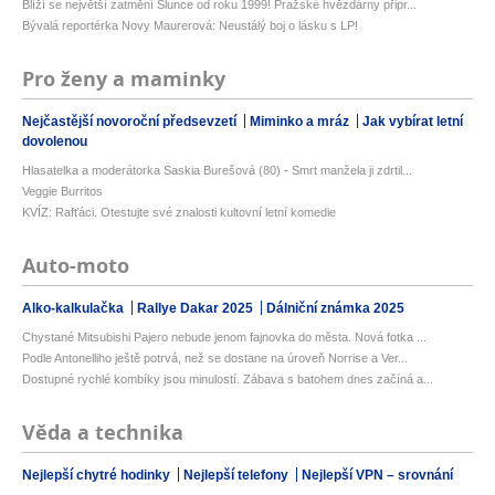
Blíží se největší zatmění Slunce od roku 1999! Pražské hvězdárny připr...
Bývalá reportérka Novy Maurerová: Neustálý boj o lásku s LP!
Pro ženy a maminky
Nejčastější novoroční předsevzetí
Miminko a mráz
Jak vybírat letní
dovolenou
Hlasatelka a moderátorka Saskia Burešová (80) - Smrt manžela ji zdrtil...
Veggie Burritos
KVÍZ: Rafťáci. Otestujte své znalosti kultovní letní komedie
Auto-moto
Alko-kalkulačka
Rallye Dakar 2025
Dálniční známka 2025
Chystané Mitsubishi Pajero nebude jenom fajnovka do města. Nová fotka ...
Podle Antonelliho ještě potrvá, než se dostane na úroveň Norrise a Ver...
Dostupné rychlé kombíky jsou minulostí. Zábava s batohem dnes začíná a...
Věda a technika
Nejlepší chytré hodinky
Nejlepší telefony
Nejlepší VPN – srovnání