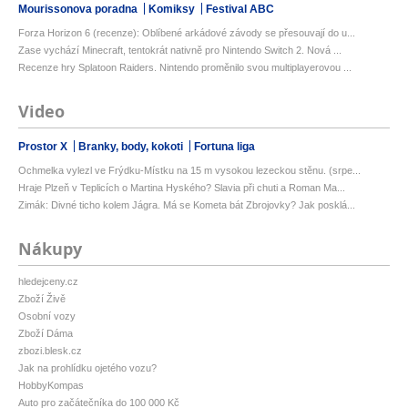
Mourissonova poradna
Komiksy
Festival ABC
Forza Horizon 6 (recenze): Oblíbené arkádové závody se přesouvají do u...
Zase vychází Minecraft, tentokrát nativně pro Nintendo Switch 2. Nová ...
Recenze hry Splatoon Raiders. Nintendo proměnilo svou multiplayerovou ...
Video
Prostor X
Branky, body, kokoti
Fortuna liga
Ochmelka vylezl ve Frýdku-Místku na 15 m vysokou lezeckou stěnu. (srpe...
Hraje Plzeň v Teplicích o Martina Hyského? Slavia při chuti a Roman Ma...
Zimák: Divné ticho kolem Jágra. Má se Kometa bát Zbrojovky? Jak posklá...
Nákupy
hledejceny.cz
Zboží Živě
Osobní vozy
Zboží Dáma
zbozi.blesk.cz
Jak na prohlídku ojetého vozu?
HobbyKompas
Auto pro začátečníka do 100 000 Kč