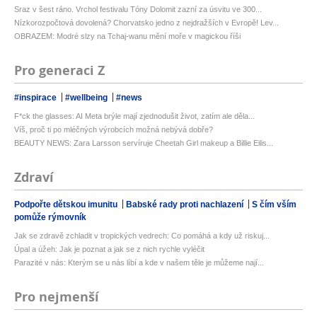
Sraz v šest ráno. Vrchol festivalu Tóny Dolomit zazní za úsvitu ve 300...
Nízkorozpočtová dovolená? Chorvatsko jedno z nejdražších v Evropě! Lev...
OBRAZEM: Modré slzy na Tchaj-wanu mění moře v magickou říši
Pro generaci Z
#inspirace
#wellbeing
#news
F*ck the glasses: AI Meta brýle mají zjednodušit život, zatím ale děla...
Víš, proč ti po mléčných výrobcích možná nebývá dobře?
BEAUTY NEWS: Zara Larsson servíruje Cheetah Girl makeup a Billie Eilis...
Zdraví
Podpořte dětskou imunitu
Babské rady proti nachlazení
S čím vším
pomůže rýmovník
Jak se zdravě zchladit v tropických vedrech: Co pomáhá a kdy už riskuj...
Úpal a úžeh: Jak je poznat a jak se z nich rychle vyléčit
Parazité v nás: Kterým se u nás líbí a kde v našem těle je můžeme nají...
Pro nejmenší