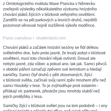
z Ornitologického institutu Maxe Plancka v Německu
zveřejnili výsledky několikaletého výzkumu hnízdního
chování ptáků žijících v blízkosti veřejného osvětlení.
Zaměřili se na pět parkových a lesních druhů, největší
pozornost věnovali hojně rozšířené sýkoře modřince.
Parus caeruleus
•
shutterstock.com
Chování ptáků a začátek hnízdní sezóny se řídí délkou
světelného dne, bylo proto jasné, že trvalý pobyt v blízkosti
osvětlení, musí toto chování nějak ovlivnit. Dosud ale
nebylo jasné, zda vůbec a pokud ano, tak jak. Samci pěvců
v období páření označují zpěvem své terirotium a hledají
samičky. Samci čtyř druhů z pěti zkoumaných, žijící
v blízkosti světla, začínali svůj ranní zpěv mnohem dřív než
samci hlouběji v lese. To je zvýhodňuje proti ostatním -
přilákají víc partnerek, přestože jsou mnohdy slabší než
jejich protějšíky z lesa.
Samičky žijící v blízkosti světel jsou na tom podobně – i ony