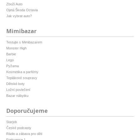
Zboží Auto
Ojetá Škoda Octavia
Jak vybrat auto?
Mimibazar
Testujte s Mimibazarem
Monster High
Barbie
Lego
Pyžama
Kosmetika a parfémy
Teplákové soupravy
Dětské boty
Ložní povlečení
Bazar nábytku
Doporučujeme
Starjob
České podcasty
Rádio a zábava pro děti
Frekvence 1