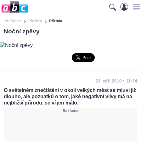
Ábíčko.cz
Přečti si
Příroda
Noční zpěvy
23. září 2010 • 11:34
O světelném znečištění v okolí velkých měst se mluví již
dlouho, ale poznatků o tom, jaké negativní vlivy má na
nejbližší přírodu, se ví jen málo.