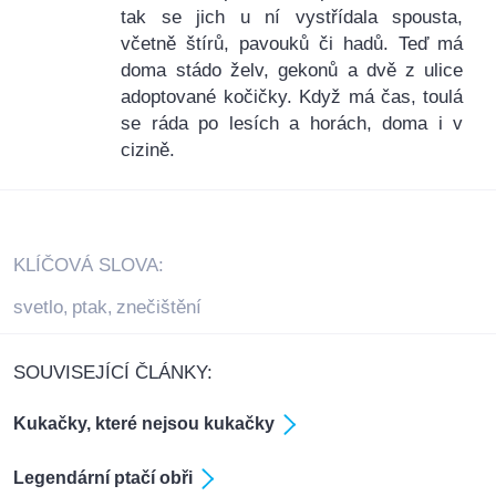
tak se jich u ní vystřídala spousta,
včetně štírů, pavouků či hadů. Teď má
doma stádo želv, gekonů a dvě z ulice
adoptované kočičky. Když má čas, toulá
se ráda po lesích a horách, doma i v
cizině.
KLÍČOVÁ SLOVA:
svetlo
ptak
znečištění
,
,
SOUVISEJÍCÍ ČLÁNKY:
Kukačky, které nejsou kukačky
Legendární ptačí obři