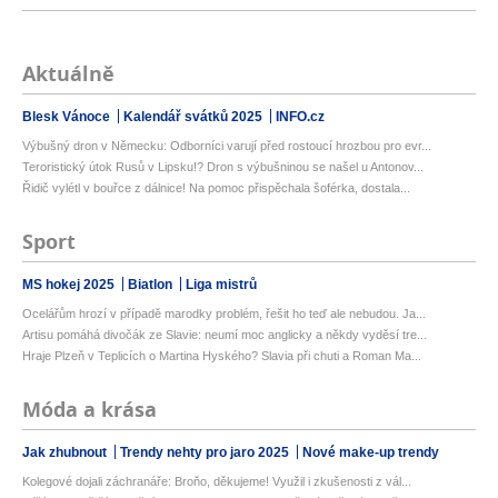
Aktuálně
Blesk Vánoce
Kalendář svátků 2025
INFO.cz
Výbušný dron v Německu: Odborníci varují před rostoucí hrozbou pro evr...
Teroristický útok Rusů v Lipsku!? Dron s výbušninou se našel u Antonov...
Řidič vylétl v bouřce z dálnice! Na pomoc přispěchala šoférka, dostala...
Sport
MS hokej 2025
Biatlon
Liga mistrů
Ocelářům hrozí v případě marodky problém, řešit ho teď ale nebudou. Ja...
Artisu pomáhá divočák ze Slavie: neumí moc anglicky a někdy vyděsí tre...
Hraje Plzeň v Teplicích o Martina Hyského? Slavia při chuti a Roman Ma...
Móda a krása
Jak zhubnout
Trendy nehty pro jaro 2025
Nové make-up trendy
Kolegové dojali záchranáře: Broňo, děkujeme! Využil i zkušenosti z vál...