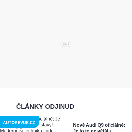
ČLÁNKY ODJINUD
AUTOREVUE.CZ
Nové Audi Q9 oficiálně:
Je to to největší z