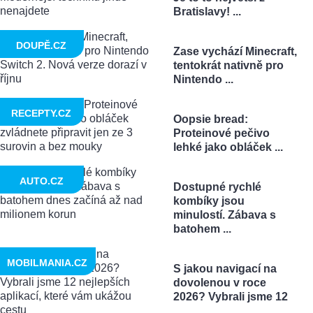
Bratislavy! ...
DOUPĚ.CZ
Zase vychází Minecraft,
tentokrát nativně pro
Nintendo ...
RECEPTY.CZ
Oopsie bread:
Proteinové pečivo
lehké jako obláček ...
AUTO.CZ
Dostupné rychlé
kombíky jsou
minulostí. Zábava s
batohem ...
MOBILMANIA.CZ
S jakou navigací na
dovolenou v roce
2026? Vybrali jsme 12
...