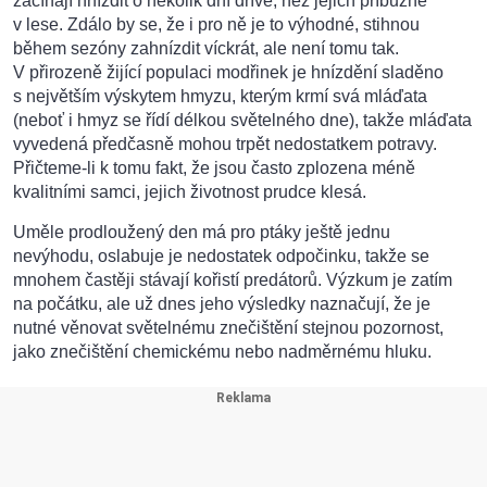
začínají hnízdit o několik dní dříve, než jejich příbuzné
v lese. Zdálo by se, že i pro ně je to výhodné, stihnou
během sezóny zahnízdit víckrát, ale není tomu tak.
V přirozeně žijící populaci modřinek je hnízdění sladěno
s největším výskytem hmyzu, kterým krmí svá mláďata
(neboť i hmyz se řídí délkou světelného dne), takže mláďata
vyvedená předčasně mohou trpět nedostatkem potravy.
Přičteme-li k tomu fakt, že jsou často zplozena méně
kvalitními samci, jejich životnost prudce klesá.
Uměle prodloužený den má pro ptáky ještě jednu
nevýhodu, oslabuje je nedostatek odpočinku, takže se
mnohem častěji stávají kořistí predátorů. Výzkum je zatím
na počátku, ale už dnes jeho výsledky naznačují, že je
nutné věnovat světelnému znečištění stejnou pozornost,
jako znečištění chemickému nebo nadměrnému hluku.