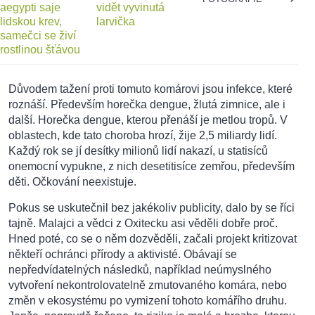
Důvodem tažení proti tomuto komárovi jsou infekce, které
roznáší. Především horečka dengue, žlutá zimnice, ale i
další. Horečka dengue, kterou přenáší je metlou tropů. V
oblastech, kde tato choroba hrozí, žije 2,5 miliardy lidí.
Každý rok se jí desítky milionů lidí nakazí, u statisíců
onemocní vypukne, z nich desetitisíce zemřou, především
děti. Očkování neexistuje.
Pokus se uskutečnil bez jakékoliv publicity, dalo by se říci
tajně. Malajci a vědci z Oxitecku asi věděli dobře proč.
Hned poté, co se o něm dozvěděli, začali projekt kritizovat
někteří ochránci přírody a aktivisté. Obávají se
nepředvídatelných následků, například neúmyslného
vytvoření nekontrolovatelně zmutovaného komára, nebo
změn v ekosystému po vymizení tohoto komářího druhu.