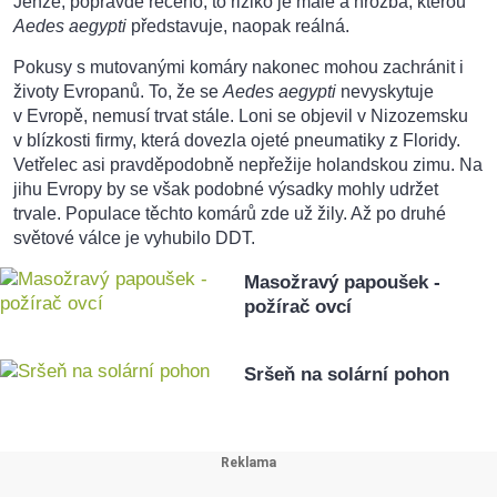
Jenže, popravdě řečeno, to riziko je malé a hrozba, kterou
Aedes aegypti
představuje, naopak reálná.
Pokusy s mutovanými komáry nakonec mohou zachránit i
životy Evropanů. To, že se
Aedes aegypti
nevyskytuje
v Evropě, nemusí trvat stále. Loni se objevil v Nizozemsku
v blízkosti firmy, která dovezla ojeté pneumatiky z Floridy.
Vetřelec asi pravděpodobně nepřežije holandskou zimu. Na
jihu Evropy by se však podobné výsadky mohly udržet
trvale. Populace těchto komárů zde už žily. Až po druhé
světové válce je vyhubilo DDT.
Masožravý papoušek -
požírač ovcí
Sršeň na solární pohon