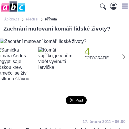
Ábíčko.cz
Přečti si
Příroda
Zachrání mutovaní komáři lidské životy?
4
FOTOGRAFIE
17. února 2011 • 06:00