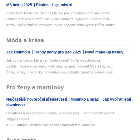
MS hokej 2025
Biatlon
Liga mistrů
Zadražil po Besiktasi: Štve nás to. Ale pokud budeme hrát jako dnes......
Hradec hrál velice dobře, ale kvalita soupeře byla znát. Prohra na hři...
Kozlovi vyšla změna formace: Takhle chceme hrát! Výhru zařídili sváteč...
Móda a krása
Jak zhubnout
Trendy nehty pro jaro 2025
Nové make-up trendy
Jak vybrat barvu, která vám bude slušet? Tohle je rozhodující
Zasklení lodžie v paneláku: kolik stojí, co musí schválit SVJ a kdy se...
Šmiky šmiky u Bereniky. Kohoutová se rozhodla zásadně změnit účes
Pro ženy a maminky
Nejčastější novoroční předsevzetí
Miminko a mráz
Jak vybírat letní
dovolenou
Hlasatelka a moderátorka Saskia Burešová (80) - Smrt manžela ji zdrtil...
Veggie Burritos
KVÍZ: Rafťáci. Otestujte své znalosti kultovní letní komedie