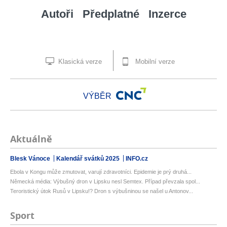
Autoři
Předplatné
Inzerce
Klasická verze
Mobilní verze
VÝBĚR
Aktuálně
Blesk Vánoce
Kalendář svátků 2025
INFO.cz
Ebola v Kongu může zmutovat, varují zdravotníci. Epidemie je prý druhá...
Německá média: Výbušný dron v Lipsku nesl Semtex. Případ převzala spol...
Teroristický útok Rusů v Lipsku!? Dron s výbušninou se našel u Antonov...
Sport