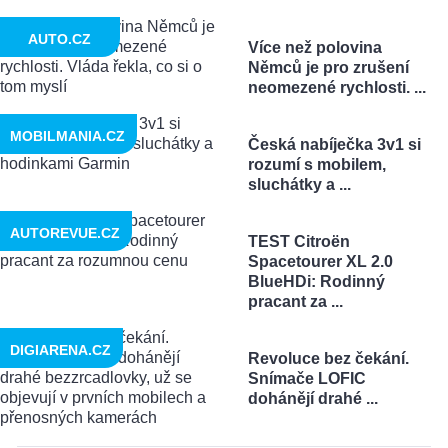
AUTO.CZ
Více než polovina
Němců je pro zrušení
neomezené rychlosti. ...
MOBILMANIA.CZ
Česká nabíječka 3v1 si
rozumí s mobilem,
sluchátky a ...
AUTOREVUE.CZ
TEST Citroën
Spacetourer XL 2.0
BlueHDi: Rodinný
pracant za ...
DIGIARENA.CZ
Revoluce bez čekání.
Snímače LOFIC
dohánějí drahé ...