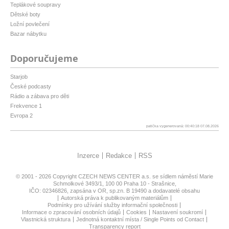
Teplákové soupravy
Dětské boty
Ložní povlečení
Bazar nábytku
Doporučujeme
Starjob
České podcasty
Rádio a zábava pro děti
Frekvence 1
Evropa 2
patička vygenerovaná: 00:40:18 07.08.2026
Inzerce
Redakce
RSS
© 2001 - 2026 Copyright
CZECH NEWS CENTER a.s.
se sídlem náměstí Marie
Schmolkové 3493/1, 100 00 Praha 10 - Strašnice,
IČO: 02346826, zapsána v OR, sp.zn. B 19490 a dodavatelé obsahu
Autorská práva k publikovaným materiálům
Podmínky pro užívání služby informační společnosti
Informace o zpracování osobních údajů
Cookies
Nastavení soukromí
Vlastnická struktura
Jednotná kontaktní místa / Single Points od Contact
Transparency report