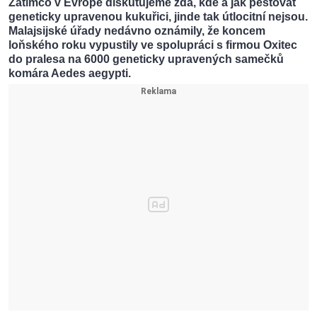
Zatímco v Evropě diskutujeme zda, kde a jak pěstovat
geneticky upravenou kukuřici, jinde tak útlocitní nejsou.
Malajsijské úřady nedávno oznámily, že koncem
loňského roku vypustily ve spolupráci s firmou Oxitec
do pralesa na 6000 geneticky upravených samečků
komára Aedes aegypti.