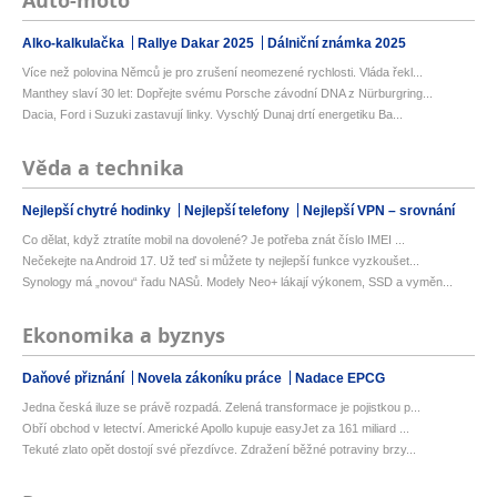
Auto-moto
Alko-kalkulačka
Rallye Dakar 2025
Dálniční známka 2025
Více než polovina Němců je pro zrušení neomezené rychlosti. Vláda řekl...
Manthey slaví 30 let: Dopřejte svému Porsche závodní DNA z Nürburgring...
Dacia, Ford i Suzuki zastavují linky. Vyschlý Dunaj drtí energetiku Ba...
Věda a technika
Nejlepší chytré hodinky
Nejlepší telefony
Nejlepší VPN – srovnání
Co dělat, když ztratíte mobil na dovolené? Je potřeba znát číslo IMEI ...
Nečekejte na Android 17. Už teď si můžete ty nejlepší funkce vyzkoušet...
Synology má „novou“ řadu NASů. Modely Neo+ lákají výkonem, SSD a vyměn...
Ekonomika a byznys
Daňové přiznání
Novela zákoníku práce
Nadace EPCG
Jedna česká iluze se právě rozpadá. Zelená transformace je pojistkou p...
Obří obchod v letectví. Americké Apollo kupuje easyJet za 161 miliard ...
Tekuté zlato opět dostojí své přezdívce. Zdražení běžné potraviny brzy...