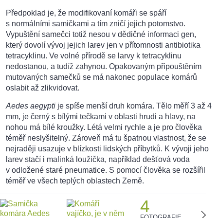
Předpoklad je, že modifikovaní komáři se spáří
s normálními samičkami a tím zničí jejich potomstvo.
Vypuštění samečci totiž nesou v dědičné informaci gen,
který dovolí vývoj jejich larev jen v přítomnosti antibiotika
tetracyklinu. Ve volné přírodě se larvy k tetracyklinu
nedostanou, a tudíž zahynou. Opakovaným připouštěním
mutovaných samečků se má nakonec populace komárů
oslabit až zlikvidovat.
Aedes aegypti
je spíše menší druh komára. Tělo měří 3 až 4
mm, je černý s bílými tečkami v oblasti hrudi a hlavy, na
nohou má bílé kroužky. Létá velmi rychle a je pro člověka
téměř neslyšitelný. Zároveň má tu špatnou vlastnost, že se
nejraději usazuje v blízkosti lidských příbytků. K vývoji jeho
larev stačí i malinká loužička, například dešťová voda
v odložené staré pneumatice. S pomocí člověka se rozšířil
téměř ve všech teplých oblastech Země.
4
FOTOGRAFIE