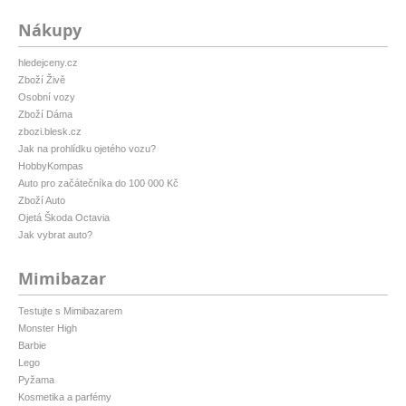
Nákupy
hledejceny.cz
Zboží Živě
Osobní vozy
Zboží Dáma
zbozi.blesk.cz
Jak na prohlídku ojetého vozu?
HobbyKompas
Auto pro začátečníka do 100 000 Kč
Zboží Auto
Ojetá Škoda Octavia
Jak vybrat auto?
Mimibazar
Testujte s Mimibazarem
Monster High
Barbie
Lego
Pyžama
Kosmetika a parfémy