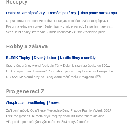
Recepty
Oblíbené zimní polévky
Domácí pekárny
Jídlo podle horoskopu
Oopsie bread: Proteinové pečivo lehké jako obláček zvládnete připravit...
Pozor na jedovaté cukety! Jeden jasný znak prozradí, že se jim máte vy...
Svěží letní saláty, které vás v horku neunaví: Zkuste k zelenině přida...
Hobby a zábava
BLESK Tlapky
Divoký kačer
Netflix filmy a seriály
Sraz v šest ráno. Vrchol festivalu Tóny Dolomit zazní za úsvitu ve 300...
Nízkorozpočtová dovolená? Chorvatsko jedno z nejdražších v Evropě! Lev...
OBRAZEM: Modré slzy na Tchaj-wanu mění moře v magickou říši
Pro generaci Z
#inspirace
#wellbeing
#news
Září patří módě: Co přinese Mercedes-Benz Prague Fashion Week SS27
F*ck the glasses: AI Meta brýle mají zjednodušit život, zatím ale děla...
Víš, proč ti po mléčných výrobcích možná nebývá dobře?