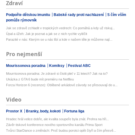
Zdraví
Podpořte dětskou imunitu
Babské rady proti nachlazení
S čím vším
pomůže rýmovník
Jak se zdravě zchladit v tropických vedrech: Co pomáhá a kdy už riskuj...
Úpal a úžeh: Jak je poznat a jak se z nich rychle vyléčit
Parazité v nás: Kterým se u nás líbí a kde v našem těle je můžeme nají...
Pro nejmenší
Mourissonova poradna
Komiksy
Festival ABC
Mourrisonova poradna: Je zdravé si čistit pleť v 11 letech? Jak na to?
Ukázka z GTA 6 bude mít premiéru na Netflixu
Forza Horizon 6 (recenze): Oblíbené arkádové závody se přesouvají do u...
Video
Prostor X
Branky, body, kokoti
Fortuna liga
Hradec hrál velice dobře, ale kvalita soupeře byla znát. Prohra na hři...
Závěr tiskové konference nového sportovního kanálu Prima Sport
Tvůrci StarDance o změnách: Proč budou porotci opět čtyři a čím přesvě...