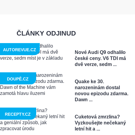
ČLÁNKY ODJINUD
AUTOREVUE.CZ
Nové Audi Q9 odhalilo
české ceny. V6 TDI má
dvě verze, sedm ...
DOUPĚ.CZ
Quake ke 30.
narozeninám dostal
novou epizodu zdarma.
Dawn ...
RECEPTY.CZ
Cuketová zmrzlina?
Vyzkoušejte nečekaný
letní hit a ...