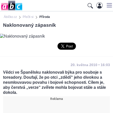
Ábíčko.cz
Přečti si
Příroda
Naklonovaný zápasník
20. května 2010 • 16:03
Vědci ve Španělsku naklonovali býka pro souboje s
toreadory. Doufají, že po otci „zdědí“ jeho divokou a
nesmlouvavou povahu i bojové schopnosti. Cílem je,
aby čerstvá „verze“ zvířete mohla bojovat stále a stále
dokola.