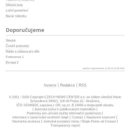
Dětské boty
Ložní povlečení
Bazar nábytku
Doporučujeme
Starjob
České podcasty
Rádio a zábava pro děti
Frekvence 1
Evropa 2
patička vygenerovaná: 12:30:15 07.08.2026
Inzerce
Redakce
RSS
© 2001 - 2026 Copyright
CZECH NEWS CENTER a.s.
se sídlem náměstí Marie
Schmolkové 3493/1, 100 00 Praha 10 - Strašnice,
IČO: 02346826, zapsána v OR, sp.zn. B 19490 a dodavatelé obsahu
Autorská práva k publikovaným materiálům
Podmínky pro užívání služby informační společnosti
Informace o zpracování osobních údajů
Cookies
Nastavení soukromí
Vlastnická struktura
Jednotná kontaktní místa / Single Points od Contact
Transparency report