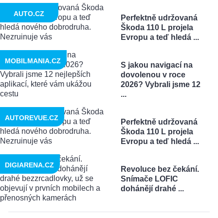
AUTO.CZ
Perfektně udržovaná
Škoda 110 L projela
Evropu a teď hledá ...
MOBILMANIA.CZ
S jakou navigací na
dovolenou v roce
2026? Vybrali jsme 12
...
AUTOREVUE.CZ
Perfektně udržovaná
Škoda 110 L projela
Evropu a teď hledá ...
DIGIARENA.CZ
Revoluce bez čekání.
Snímače LOFIC
dohánějí drahé ...