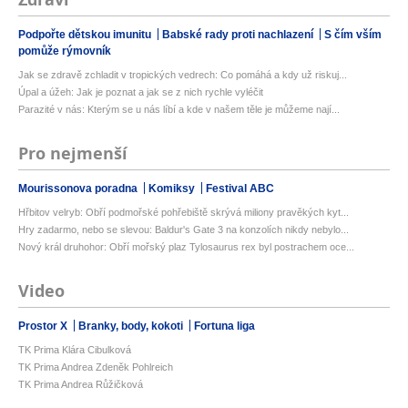
Podpořte dětskou imunitu
Babské rady proti nachlazení
S čím vším
pomůže rýmovník
Jak se zdravě zchladit v tropických vedrech: Co pomáhá a kdy už riskuj...
Úpal a úžeh: Jak je poznat a jak se z nich rychle vyléčit
Parazité v nás: Kterým se u nás líbí a kde v našem těle je můžeme nají...
Pro nejmenší
Mourissonova poradna
Komiksy
Festival ABC
Hřbitov velryb: Obří podmořské pohřebiště skrývá miliony pravěkých kyt...
Hry zadarmo, nebo se slevou: Baldur's Gate 3 na konzolích nikdy nebylo...
Nový král druhohor: Obří mořský plaz Tylosaurus rex byl postrachem oce...
Video
Prostor X
Branky, body, kokoti
Fortuna liga
TK Prima Klára Cibulková
TK Prima Andrea Zdeněk Pohlreich
TK Prima Andrea Růžičková