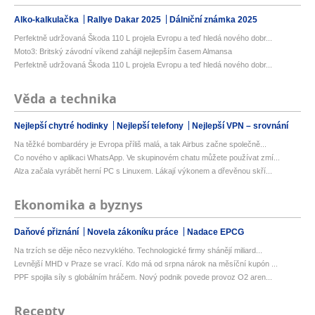
Alko-kalkulačka
Rallye Dakar 2025
Dálniční známka 2025
Perfektně udržovaná Škoda 110 L projela Evropu a teď hledá nového dobr...
Moto3: Britský závodní víkend zahájil nejlepším časem Almansa
Perfektně udržovaná Škoda 110 L projela Evropu a teď hledá nového dobr...
Věda a technika
Nejlepší chytré hodinky
Nejlepší telefony
Nejlepší VPN – srovnání
Na těžké bombardéry je Evropa příliš malá, a tak Airbus začne společně...
Co nového v aplikaci WhatsApp. Ve skupinovém chatu můžete používat zmí...
Alza začala vyrábět herní PC s Linuxem. Lákají výkonem a dřevěnou skří...
Ekonomika a byznys
Daňové přiznání
Novela zákoníku práce
Nadace EPCG
Na trzích se děje něco nezvyklého. Technologické firmy shánějí miliard...
Levnější MHD v Praze se vrací. Kdo má od srpna nárok na měsíční kupón ...
PPF spojila síly s globálním hráčem. Nový podnik povede provoz O2 aren...
Recepty