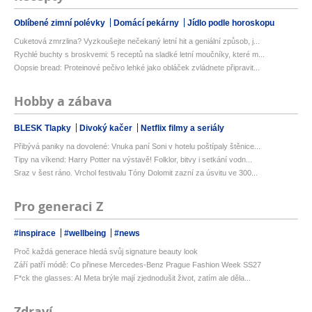
Oblíbené zimní polévky
Domácí pekárny
Jídlo podle horoskopu
Cuketová zmrzlina? Vyzkoušejte nečekaný letní hit a geniální způsob, j...
Rychlé buchty s broskvemi: 5 receptů na sladké letní moučníky, které m...
Oopsie bread: Proteinové pečivo lehké jako obláček zvládnete připravit...
Hobby a zábava
BLESK Tlapky
Divoký kačer
Netflix filmy a seriály
Přibývá paniky na dovolené: Vnuka paní Soni v hotelu poštípaly štěnice...
Tipy na víkend: Harry Potter na výstavě! Folklor, bitvy i setkání vodn...
Sraz v šest ráno. Vrchol festivalu Tóny Dolomit zazní za úsvitu ve 300...
Pro generaci Z
#inspirace
#wellbeing
#news
Proč každá generace hledá svůj signature beauty look
Září patří módě: Co přinese Mercedes-Benz Prague Fashion Week SS27
F*ck the glasses: AI Meta brýle mají zjednodušit život, zatím ale děla...
Zdraví