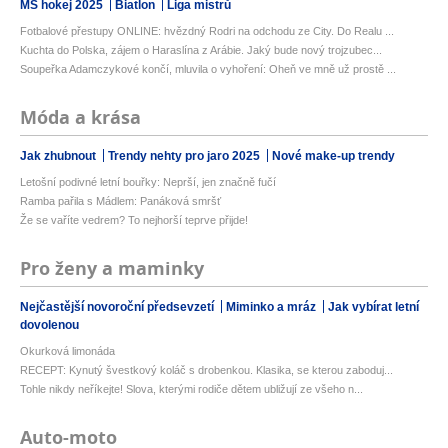
MS hokej 2025
Biatlon
Liga mistrů
Fotbalové přestupy ONLINE: hvězdný Rodri na odchodu ze City. Do Realu ...
Kuchta do Polska, zájem o Haraslína z Arábie. Jaký bude nový trojzubec...
Soupeřka Adamczykové končí, mluvila o vyhoření: Oheň ve mně už prostě ...
Móda a krása
Jak zhubnout
Trendy nehty pro jaro 2025
Nové make-up trendy
Letošní podivné letní bouřky: Neprší, jen značně fučí
Ramba pařila s Mádlem: Panáková smršť
Že se vaříte vedrem? To nejhorší teprve přijde!
Pro ženy a maminky
Nejčastější novoroční předsevzetí
Miminko a mráz
Jak vybírat letní
dovolenou
Okurková limonáda
RECEPT: Kynutý švestkový koláč s drobenkou. Klasika, se kterou zaboduj...
Tohle nikdy neříkejte! Slova, kterými rodiče dětem ubližují ze všeho n...
Auto-moto