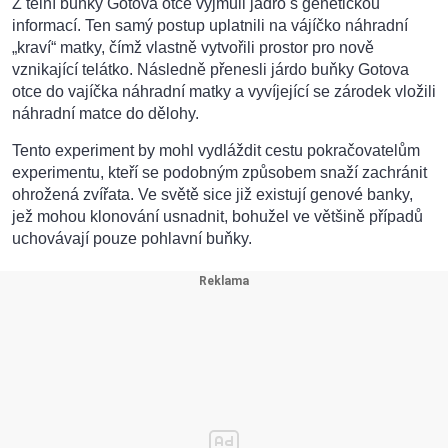
Z tělní buňky Gotova otce vyjmuli jádro s genetickou
informací. Ten samý postup uplatnili na vájíčko náhradní
„kraví“ matky, čímž vlastně vytvořili prostor pro nově
vznikající telátko. Následně přenesli járdo buňky Gotova
otce do vajíčka náhradní matky a vyvíjející se zárodek vložili
náhradní matce do dělohy.
Tento experiment by mohl vydláždit cestu pokračovatelům
experimentu, kteří se podobným způsobem snaží zachránit
ohrožená zvířata. Ve světě sice již existují genové banky,
jež mohou klonování usnadnit, bohužel ve většině případů
uchovávají pouze pohlavní buňky.