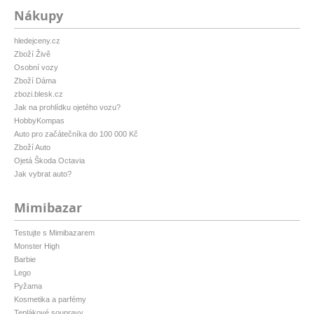
Nákupy
hledejceny.cz
Zboží Živě
Osobní vozy
Zboží Dáma
zbozi.blesk.cz
Jak na prohlídku ojetého vozu?
HobbyKompas
Auto pro začátečníka do 100 000 Kč
Zboží Auto
Ojetá Škoda Octavia
Jak vybrat auto?
Mimibazar
Testujte s Mimibazarem
Monster High
Barbie
Lego
Pyžama
Kosmetika a parfémy
Teplákové soupravy