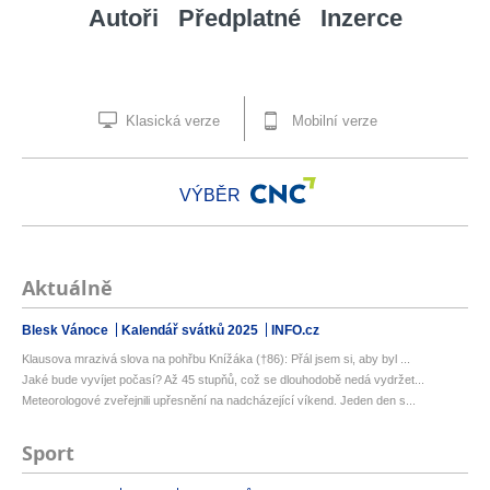
Autoři
Předplatné
Inzerce
Klasická verze
Mobilní verze
VÝBĚR
Aktuálně
Blesk Vánoce
Kalendář svátků 2025
INFO.cz
Klausova mrazivá slova na pohřbu Knížáka (†86): Přál jsem si, aby byl ...
Jaké bude vyvíjet počasí? Až 45 stupňů, což se dlouhodobě nedá vydržet...
Meteorologové zveřejnili upřesnění na nadcházející víkend. Jeden den s...
Sport