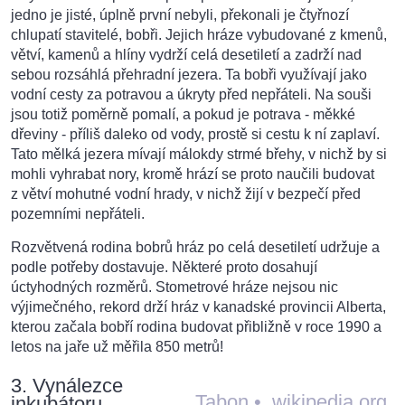
jedno je jisté, úplně první nebyli, překonali je čtyřnozí
chlupatí stavitelé, bobři. Jejich hráze vybudované z kmenů,
větví, kamenů a hlíny vydrží celá desetiletí a zadrží nad
sebou rozsáhlá přehradní jezera. Ta bobři využívají jako
vodní cesty za potravou a úkryty před nepřáteli. Na souši
jsou totiž poměrně pomalí, a pokud je potrava - měkké
dřeviny - příliš daleko od vody, prostě si cestu k ní zaplaví.
Tato mělká jezera mívají málokdy strmé břehy, v nichž by si
mohli vyhrabat nory, kromě hrází se proto naučili budovat
z větví mohutné vodní hrady, v nichž žijí v bezpečí před
pozemními nepřáteli.
Rozvětvená rodina bobrů hráz po celá desetiletí udržuje a
podle potřeby dostavuje. Některé proto dosahují
úctyhodných rozměrů. Stometrové hráze nejsou nic
výjimečného, rekord drží hráz v kanadské provincii Alberta,
kterou začala bobří rodina budovat přibližně v roce 1990 a
letos na jaře už měřila 850 metrů!
3. Vynálezce
Tabon
•
wikipedia.org
inkubátoru