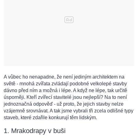
A vůbec ho nenapadne, že není jediným architektem na
světě - mnohá zvířata zvládají podobné velkolepé stavby
dávno před ním a možná i lépe. A když ne lépe, tak určitě
úsporněji. Kteří zvířecí stavitelé jsou nejlepší? Na to není
jednoznačná odpověď - už proto, že jejich stavby nelze
vzájemně srovnávat. A tak jsme vybrali tři zcela odlišné typy
staveb, které zdařile konkurují těm lidským.
1. Mrakodrapy v buši