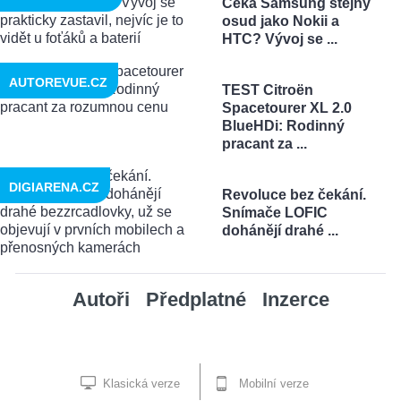
Čeká Samsung stejný
osud jako Nokii a
HTC? Vývoj se ...
AUTOREVUE.CZ
TEST Citroën
Spacetourer XL 2.0
BlueHDi: Rodinný
pracant za ...
DIGIARENA.CZ
Revoluce bez čekání.
Snímače LOFIC
dohánějí drahé ...
Autoři
Předplatné
Inzerce
Klasická verze
Mobilní verze