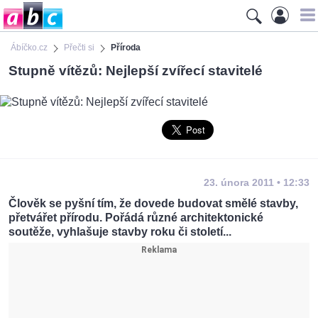
Ábíčko.cz
Přečti si
Příroda
Stupně vítězů: Nejlepší zvířecí stavitelé
23. února 2011 • 12:33
Člověk se pyšní tím, že dovede budovat smělé stavby,
přetvářet přírodu. Pořádá různé architektonické
soutěže, vyhlašuje stavby roku či století...