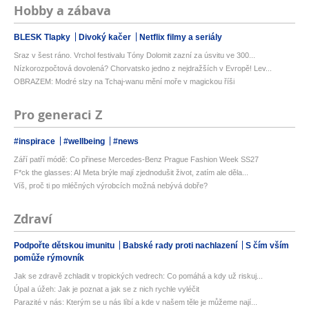
Hobby a zábava
BLESK Tlapky
Divoký kačer
Netflix filmy a seriály
Sraz v šest ráno. Vrchol festivalu Tóny Dolomit zazní za úsvitu ve 300...
Nízkorozpočtová dovolená? Chorvatsko jedno z nejdražších v Evropě! Lev...
OBRAZEM: Modré slzy na Tchaj-wanu mění moře v magickou říši
Pro generaci Z
#inspirace
#wellbeing
#news
Září patří módě: Co přinese Mercedes-Benz Prague Fashion Week SS27
F*ck the glasses: AI Meta brýle mají zjednodušit život, zatím ale děla...
Víš, proč ti po mléčných výrobcích možná nebývá dobře?
Zdraví
Podpořte dětskou imunitu
Babské rady proti nachlazení
S čím vším
pomůže rýmovník
Jak se zdravě zchladit v tropických vedrech: Co pomáhá a kdy už riskuj...
Úpal a úžeh: Jak je poznat a jak se z nich rychle vyléčit
Parazité v nás: Kterým se u nás líbí a kde v našem těle je můžeme nají...