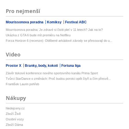
Pro nejmenší
Mourissonova poradna
Komiksy
Festival ABC
Mourrisonova poradna: Je zdravé si čistit pleť v 11 letech? Jak na to?
Ukázka z GTA 6 bude mít premiéru na Netflixu
Forza Horizon 6 (recenze): Oblíbené arkádové závody se přesouvají do u...
Video
Prostor X
Branky, body, kokoti
Fortuna liga
Závěr tiskové konference nového sportovního kanálu Prima Sport
Tvůrci StarDance o změnách: Proč budou porotci opět čtyři a čím přesvě...
František Laurin pohřeb
Nákupy
hledejceny.cz
Zboží Živě
Osobní vozy
Zboží Dáma