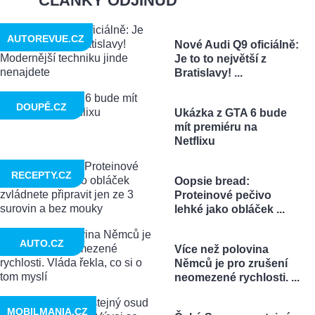
ČLÁNKY ODJINUD
AUTOREVUE.CZ
Nové Audi Q9 oficiálně:
Je to to největší z
Bratislavy! ...
DOUPĚ.CZ
Ukázka z GTA 6 bude
mít premiéru na
Netflixu
RECEPTY.CZ
Oopsie bread:
Proteinové pečivo
lehké jako obláček ...
AUTO.CZ
Více než polovina
Němců je pro zrušení
neomezené rychlosti. ...
MOBILMANIA.CZ