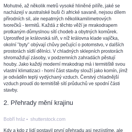
Mohutné, až několik metrů vysoké hliněné pilíře, jaké se
nacházejí v australské buši či africké savaně, nejsou dílem
přírodních sil, ale nepatrných několikamilimetrových
tvorečků - termitů. Každá z těchto věží je mrakodrapem
protkaným důmyslnou sítí chodeb a obytných komůrek.
Uprostřed je královská síň, v níž královna klade vajíčka,
okolní "byty" obývají chůvy pečující o potomstvo, v dalších
prostorách sídlí dělníci. V chladných sklepních prostorách
shromažďují zásoby, v podzemních zahradách pěstují
houby. Jako každý moderní mrakodrap má i termitiště svou
vlastní klimatizaci - horní část stavby slouží jako komín, jímž
je odváděn teplý vydýchaný vzduch. Čerstvý chladnější
vzduch proudí do termitiště sítí průduchů ve spodní části
stavby.
2. Přehrady mění krajinu
Bobří hráz
•
shutterstock.com
Kdy a kdo z lidí postavil první přehradu asi nezjistíme, ale