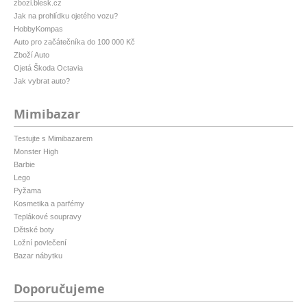
zbozi.blesk.cz
Jak na prohlídku ojetého vozu?
HobbyKompas
Auto pro začátečníka do 100 000 Kč
Zboží Auto
Ojetá Škoda Octavia
Jak vybrat auto?
Mimibazar
Testujte s Mimibazarem
Monster High
Barbie
Lego
Pyžama
Kosmetika a parfémy
Teplákové soupravy
Dětské boty
Ložní povlečení
Bazar nábytku
Doporučujeme