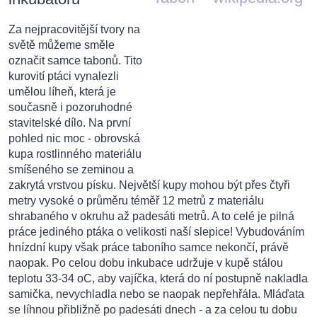
Za nejpracovitější tvory na
světě můžeme směle
označit samce tabonů. Tito
kurovití ptáci vynalezli
umělou líheň, která je
současně i pozoruhodné
stavitelské dílo. Na první
pohled nic moc - obrovská
kupa rostlinného materiálu
smíšeného se zeminou a
zakrytá vrstvou písku. Největší kupy mohou být přes čtyři
metry vysoké o průměru téměř 12 metrů z materiálu
shrabaného v okruhu až padesáti metrů. A to celé je pilná
práce jediného ptáka o velikosti naší slepice! Vybudováním
hnízdní kupy však práce taboního samce nekončí, právě
naopak. Po celou dobu inkubace udržuje v kupě stálou
teplotu 33-34 oC, aby vajíčka, která do ní postupně nakladla
samička, nevychladla nebo se naopak nepřehřála. Mláďata
se líhnou přibližně po padesáti dnech - a za celou tu dobu