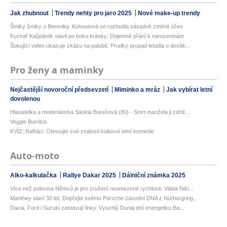
Jak zhubnout
Trendy nehty pro jaro 2025
Nové make-up trendy
Šmiky šmiky u Bereniky. Kohoutová se rozhodla zásadně změnit účes
Kuchař Kašpárek slavil po boku krásky: Dojemné přání k narozeninám
Šokující video ukazuje zkázu na palubě: Prudký propad letadla o desítk...
Pro ženy a maminky
Nejčastější novoroční předsevzetí
Miminko a mráz
Jak vybírat letní
dovolenou
Hlasatelka a moderátorka Saskia Burešová (80) - Smrt manžela ji zdrtil...
Veggie Burritos
KVÍZ: Rafťáci. Otestujte své znalosti kultovní letní komedie
Auto-moto
Alko-kalkulačka
Rallye Dakar 2025
Dálniční známka 2025
Více než polovina Němců je pro zrušení neomezené rychlosti. Vláda řekl...
Manthey slaví 30 let: Dopřejte svému Porsche závodní DNA z Nürburgring...
Dacia, Ford i Suzuki zastavují linky. Vyschlý Dunaj drtí energetiku Ba...