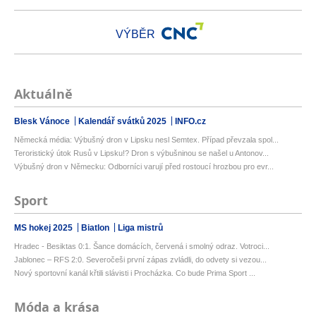
VÝBĚR
Aktuálně
Blesk Vánoce
Kalendář svátků 2025
INFO.cz
Německá média: Výbušný dron v Lipsku nesl Semtex. Případ převzala spol...
Teroristický útok Rusů v Lipsku!? Dron s výbušninou se našel u Antonov...
Výbušný dron v Německu: Odborníci varují před rostoucí hrozbou pro evr...
Sport
MS hokej 2025
Biatlon
Liga mistrů
Hradec - Besiktas 0:1. Šance domácích, červená i smolný odraz. Votroci...
Jablonec – RFS 2:0. Severočeši první zápas zvládli, do odvety si vezou...
Nový sportovní kanál křtili slávisti i Procházka. Co bude Prima Sport ...
Móda a krása