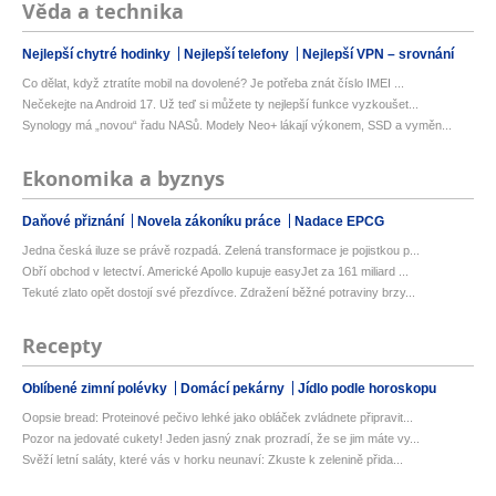
Věda a technika
Nejlepší chytré hodinky
Nejlepší telefony
Nejlepší VPN – srovnání
Co dělat, když ztratíte mobil na dovolené? Je potřeba znát číslo IMEI ...
Nečekejte na Android 17. Už teď si můžete ty nejlepší funkce vyzkoušet...
Synology má „novou“ řadu NASů. Modely Neo+ lákají výkonem, SSD a vyměn...
Ekonomika a byznys
Daňové přiznání
Novela zákoníku práce
Nadace EPCG
Jedna česká iluze se právě rozpadá. Zelená transformace je pojistkou p...
Obří obchod v letectví. Americké Apollo kupuje easyJet za 161 miliard ...
Tekuté zlato opět dostojí své přezdívce. Zdražení běžné potraviny brzy...
Recepty
Oblíbené zimní polévky
Domácí pekárny
Jídlo podle horoskopu
Oopsie bread: Proteinové pečivo lehké jako obláček zvládnete připravit...
Pozor na jedovaté cukety! Jeden jasný znak prozradí, že se jim máte vy...
Svěží letní saláty, které vás v horku neunaví: Zkuste k zelenině přida...