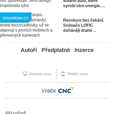
solární auto, které
vyrobí více energie, ...
DIGIARENA.CZ
Revoluce bez čekání.
Snímače LOFIC
dohánějí drahé ...
Autoři
Předplatné
Inzerce
Klasická verze
Mobilní verze
VÝBĚR
Aktuálně