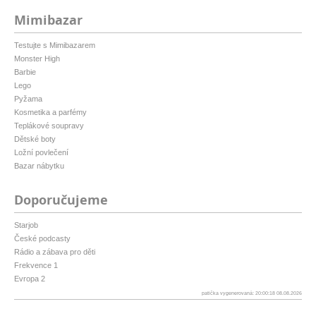
Mimibazar
Testujte s Mimibazarem
Monster High
Barbie
Lego
Pyžama
Kosmetika a parfémy
Teplákové soupravy
Dětské boty
Ložní povlečení
Bazar nábytku
Doporučujeme
Starjob
České podcasty
Rádio a zábava pro děti
Frekvence 1
Evropa 2
patička vygenerovaná: 20:00:18 08.08.2026