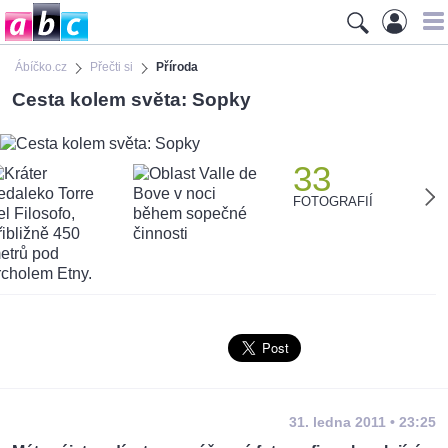
Ábíčko.cz
Přečti si
Příroda
Cesta kolem světa: Sopky
33
FOTOGRAFIÍ
31. ledna 2011 • 23:25