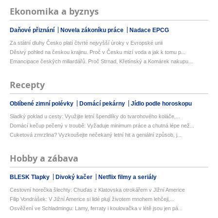
Ekonomika a byznys
Daňové přiznání
Novela zákoníku práce
Nadace EPCG
Za státní dluhy Česko platí čtvrté nejvyšší úroky v Evropské unii
Děsivý pohled na českou krajinu. Proč v Česku mizí voda a jak k tomu p...
Emancipace českých miliardářů. Proč Strnad, Křetínský a Komárek nakupu...
Recepty
Oblíbené zimní polévky
Domácí pekárny
Jídlo podle horoskopu
Sladký poklad u cesty: Využijte letní špendlíky do tvarohového koláče,...
Domácí kečup pečený v troubě: Vyžaduje minimum práce a chutná lépe než...
Cuketová zmrzlina? Vyzkoušejte nečekaný letní hit a geniální způsob, j...
Hobby a zábava
BLESK Tlapky
Divoký kačer
Netflix filmy a seriály
Cestovní horečka šlechty: Chuďas z Klatovska otrokářem v Jižní Americe
Filip Vondrášek: V Jižní Americe si lidé plují životem mnohem lehčeji,...
Osvěžení ve Schladmingu: Lamy, ferraty i koulovačka v létě jsou jen pá...