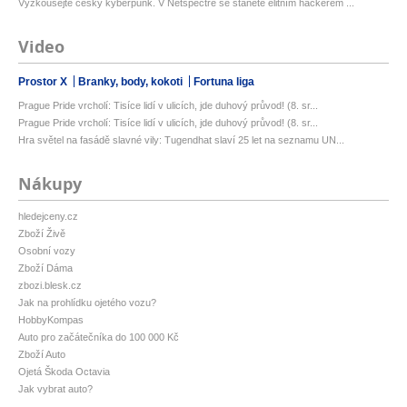
Vyzkoušejte český kyberpunk. V Netspectre se stanete elitním hackerem ...
Video
Prostor X
Branky, body, kokoti
Fortuna liga
Prague Pride vrcholí: Tisíce lidí v ulicích, jde duhový průvod! (8. sr...
Prague Pride vrcholí: Tisíce lidí v ulicích, jde duhový průvod! (8. sr...
Hra světel na fasádě slavné vily: Tugendhat slaví 25 let na seznamu UN...
Nákupy
hledejceny.cz
Zboží Živě
Osobní vozy
Zboží Dáma
zbozi.blesk.cz
Jak na prohlídku ojetého vozu?
HobbyKompas
Auto pro začátečníka do 100 000 Kč
Zboží Auto
Ojetá Škoda Octavia
Jak vybrat auto?