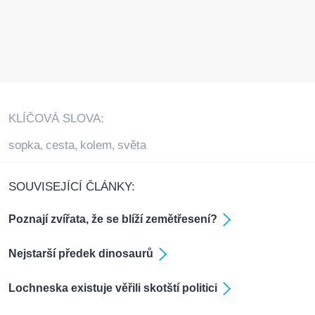
KLÍČOVÁ SLOVA:
sopka
cesta
kolem
světa
,
,
,
SOUVISEJÍCÍ ČLÁNKY:
Poznají zvířata, že se blíží zemětřesení?
Nejstarší předek dinosaurů
Lochneska existuje věřili skotští politici