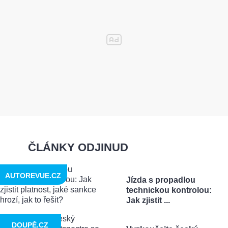
ČLÁNKY ODJINUD
AUTOREVUE.CZ
Jízda s propadlou
technickou kontrolou:
Jak zjistit ...
DOUPĚ.CZ