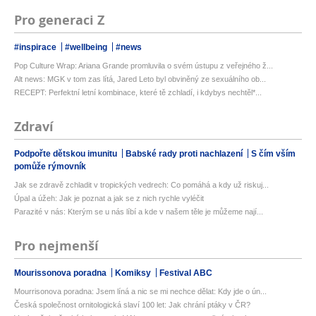
Pro generaci Z
#inspirace
#wellbeing
#news
Pop Culture Wrap: Ariana Grande promluvila o svém ústupu z veřejného ž...
Alt news: MGK v tom zas lítá, Jared Leto byl obviněný ze sexuálního ob...
RECEPT: Perfektní letní kombinace, které tě zchladí, i kdybys nechtěl*...
Zdraví
Podpořte dětskou imunitu
Babské rady proti nachlazení
S čím vším
pomůže rýmovník
Jak se zdravě zchladit v tropických vedrech: Co pomáhá a kdy už riskuj...
Úpal a úžeh: Jak je poznat a jak se z nich rychle vyléčit
Parazité v nás: Kterým se u nás líbí a kde v našem těle je můžeme nají...
Pro nejmenší
Mourissonova poradna
Komiksy
Festival ABC
Mourrisonova poradna: Jsem líná a nic se mi nechce dělat: Kdy jde o ún...
Česká společnost ornitologická slaví 100 let: Jak chrání ptáky v ČR?