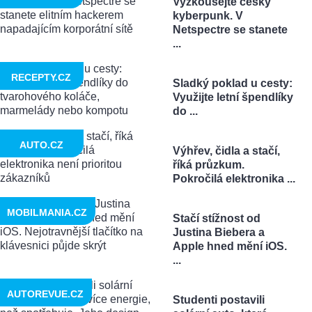
Vyzkoušejte český
kyberpunk. V
Netspectre se stanete
...
RECEPTY.CZ
Sladký poklad u cesty:
Využijte letní špendlíky
do ...
AUTO.CZ
Výhřev, čidla a stačí,
říká průzkum.
Pokročilá elektronika ...
MOBILMANIA.CZ
Stačí stížnost od
Justina Biebera a
Apple hned mění iOS.
...
AUTOREVUE.CZ
Studenti postavili