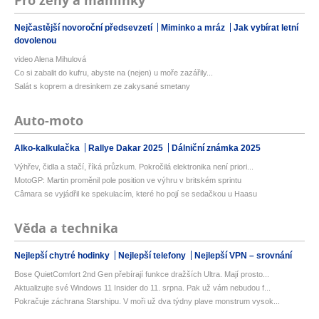
Pro ženy a maminky
Nejčastější novoroční předsevzetí
Miminko a mráz
Jak vybírat letní
dovolenou
video Alena Mihulová
Co si zabalit do kufru, abyste na (nejen) u moře zazářily...
Salát s koprem a dresinkem ze zakysané smetany
Auto-moto
Alko-kalkulačka
Rallye Dakar 2025
Dálniční známka 2025
Výhřev, čidla a stačí, říká průzkum. Pokročilá elektronika není priori...
MotoGP: Martin proměnil pole position ve výhru v britském sprintu
Câmara se vyjádřil ke spekulacím, které ho pojí se sedačkou u Haasu
Věda a technika
Nejlepší chytré hodinky
Nejlepší telefony
Nejlepší VPN – srovnání
Bose QuietComfort 2nd Gen přebírají funkce dražších Ultra. Mají prosto...
Aktualizujte své Windows 11 Insider do 11. srpna. Pak už vám nebudou f...
Pokračuje záchrana Starshipu. V moři už dva týdny plave monstrum vysok...