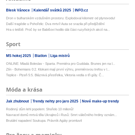
Blesk Vánoce
Kalendář svátků 2025
INFO.cz
Dron v bulharském vzdušném prostoru: Explodoval kilometr od plynovodu!
Další tragédie u Pohořelic: Dva mrtví! Auta se srazila při předjíždění
Hra o letiště. Proč by se Babišovi hodilo dát část ruzyňských akcií na...
Sport
MS hokej 2025
Biatlon
Liga mistrů
ONLINE: Mladá Boleslav - Sparta. Premiéra pro Guddala. Brunes jen na l...
Zlín - Bohemians 0:2. Klokani mají první výhru, premiérovou trefou v l...
Teplice - Plzeň 5:5. Bláznivá přestřelka, Viktoria vedla o tři góly. Č...
Móda a krása
Jak zhubnout
Trendy nehty pro jaro 2025
Nové make-up trendy
Rodinný dům lehl popelem: Shořelo 10 milionů!
Navracel domů mrtvá těla Ukrajinců i Rusů: Smrt válečného hrdiny oznám...
Brutální napadení Soukupa. Právník Agáty promluvil