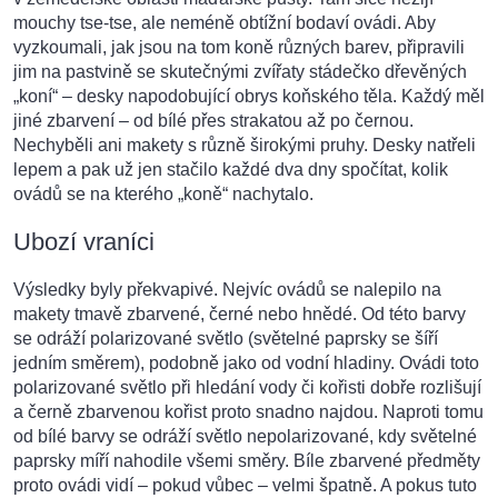
mouchy tse-tse, ale neméně obtížní bodaví ovádi. Aby
vyzkoumali, jak jsou na tom koně různých barev, připravili
jim na pastvině se skutečnými zvířaty stádečko dřevěných
„koní“ – desky napodobující obrys koňského těla. Každý měl
jiné zbarvení – od bílé přes strakatou až po černou.
Nechyběli ani makety s různě širokými pruhy. Desky natřeli
lepem a pak už jen stačilo každé dva dny spočítat, kolik
ovádů se na kterého „koně“ nachytalo.
Ubozí vraníci
Výsledky byly překvapivé. Nejvíc ovádů se nalepilo na
makety tmavě zbarvené, černé nebo hnědé. Od této barvy
se odráží polarizované světlo (světelné paprsky se šíří
jedním směrem), podobně jako od vodní hladiny. Ovádi toto
polarizované světlo při hledání vody či kořisti dobře rozlišují
a černě zbarvenou kořist proto snadno najdou. Naproti tomu
od bílé barvy se odráží světlo nepolarizované, kdy světelné
paprsky míří nahodile všemi směry. Bíle zbarvené předměty
proto ovádi vidí – pokud vůbec – velmi špatně. A pokus tuto