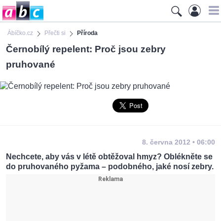
Ábíčko.cz
Přečti si
Příroda
Černobílý repelent: Proč jsou zebry
pruhované
8. června 2012 • 06:00
Nechcete, aby vás v létě obtěžoval hmyz? Oblékněte se
do pruhovaného pyžama – podobného, jaké nosí zebry.