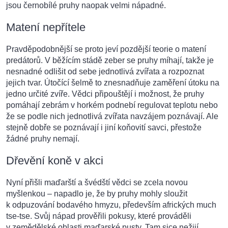
jsou černobílé pruhy naopak velmi nápadné.
Matení nepřítele
Pravděpodobnější se proto jeví pozdější teorie o matení
predátorů. V běžícím stádě zeber se pruhy míhají, takže je
nesnadné odlišit od sebe jednotlivá zvířata a rozpoznat
jejich tvar. Útočící šelmě to znesnadňuje zaměření útoku na
jedno určité zvíře. Vědci připouštějí i možnost, že pruhy
pomáhají zebrám v horkém podnebí regulovat teplotu nebo
že se podle nich jednotlivá zvířata navzájem poznávají. Ale
stejně dobře se poznávají i jiní koňovití savci, přestože
žádné pruhy nemají.
Dřevění koně v akci
Nyní přišli maďarští a švédští vědci se zcela novou
myšlenkou – napadlo je, že by pruhy mohly sloužit
k odpuzování bodavého hmyzu, především afrických much
tse-tse. Svůj nápad prověřili pokusy, které prováděli
v zemědělské oblasti maďarské pusty. Tam sice nežijí