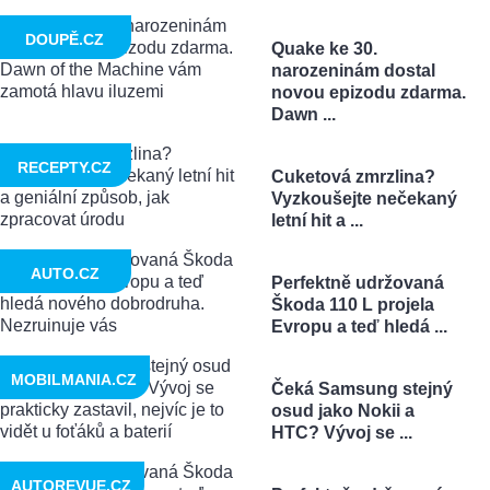
DOUPĚ.CZ
Quake ke 30.
narozeninám dostal
novou epizodu zdarma.
Dawn ...
RECEPTY.CZ
Cuketová zmrzlina?
Vyzkoušejte nečekaný
letní hit a ...
AUTO.CZ
Perfektně udržovaná
Škoda 110 L projela
Evropu a teď hledá ...
MOBILMANIA.CZ
Čeká Samsung stejný
osud jako Nokii a
HTC? Vývoj se ...
AUTOREVUE.CZ