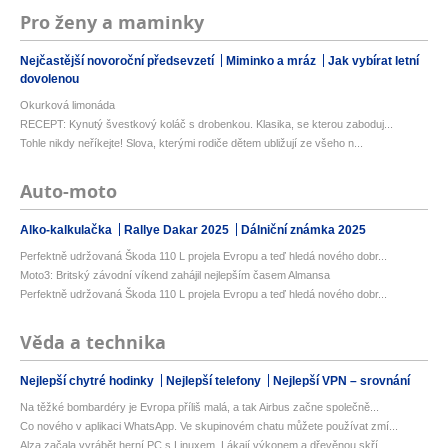
Pro ženy a maminky
Nejčastější novoroční předsevzetí
Miminko a mráz
Jak vybírat letní
dovolenou
Okurková limonáda
RECEPT: Kynutý švestkový koláč s drobenkou. Klasika, se kterou zaboduj...
Tohle nikdy neříkejte! Slova, kterými rodiče dětem ubližují ze všeho n...
Auto-moto
Alko-kalkulačka
Rallye Dakar 2025
Dálniční známka 2025
Perfektně udržovaná Škoda 110 L projela Evropu a teď hledá nového dobr...
Moto3: Britský závodní víkend zahájil nejlepším časem Almansa
Perfektně udržovaná Škoda 110 L projela Evropu a teď hledá nového dobr...
Věda a technika
Nejlepší chytré hodinky
Nejlepší telefony
Nejlepší VPN – srovnání
Na těžké bombardéry je Evropa příliš malá, a tak Airbus začne společně...
Co nového v aplikaci WhatsApp. Ve skupinovém chatu můžete používat zmí...
Alza začala vyrábět herní PC s Linuxem. Lákají výkonem a dřevěnou skří...