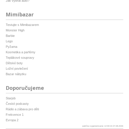
Jak vybrat auto?
Mimibazar
Testujte s Mimibazarem
Monster High
Barbie
Lego
Pyžama
Kosmetika a parfémy
Teplákové soupravy
Dětské boty
Ložní povlečení
Bazar nábytku
Doporučujeme
Starjob
České podcasty
Rádio a zábava pro děti
Frekvence 1
Evropa 2
patička vygenerovaná: 12:30:15 07.08.2026