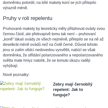
domněnku potvrdil, na bílé makety koní se jich přilepilo
výrazně méně.
Pruhy v roli repelentu
Pruhované makety by teoreticky měly přitahovat ovády svou
černou částí, ale překvapivě tomu tak není – pruhovaní
„koně“ lákali ovády ze všech nejméně, přilepilo se na ně až
desetkrát méně ovádů než na čistě černé. Důvod tohoto
jevu si zatím vědci nedovedou vysvětlit, nabízí se však
domněnka, že střídání polarizovaného a nepolarizovaného
světla mate hmyz natolik, že se tomuto úkazu raději
vyhýbají.
Nové poznatky:
Zebry mají černobílý
repelent: Jak to
funguje?