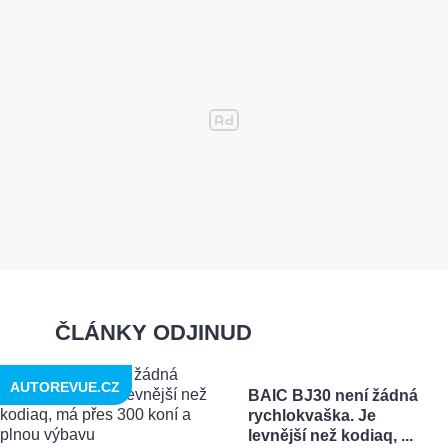
ČLÁNKY ODJINUD
AUTOREVUE.CZ
BAIC BJ30 není žádná
rychlokvaška. Je
levnější než kodiaq, ...