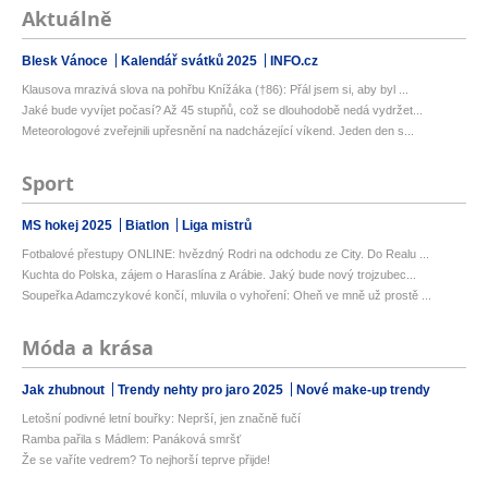
Aktuálně
Blesk Vánoce
Kalendář svátků 2025
INFO.cz
Klausova mrazivá slova na pohřbu Knížáka (†86): Přál jsem si, aby byl ...
Jaké bude vyvíjet počasí? Až 45 stupňů, což se dlouhodobě nedá vydržet...
Meteorologové zveřejnili upřesnění na nadcházející víkend. Jeden den s...
Sport
MS hokej 2025
Biatlon
Liga mistrů
Fotbalové přestupy ONLINE: hvězdný Rodri na odchodu ze City. Do Realu ...
Kuchta do Polska, zájem o Haraslína z Arábie. Jaký bude nový trojzubec...
Soupeřka Adamczykové končí, mluvila o vyhoření: Oheň ve mně už prostě ...
Móda a krása
Jak zhubnout
Trendy nehty pro jaro 2025
Nové make-up trendy
Letošní podivné letní bouřky: Neprší, jen značně fučí
Ramba pařila s Mádlem: Panáková smršť
Že se vaříte vedrem? To nejhorší teprve přijde!