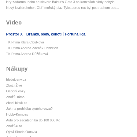
Hry zadarmo, nebo se slevou: Baldur's Gate 3 na konzolích nikdy nebylo...
Nový král druhohor: Obří mořský plaz Tylosaurus rex byl postrachem oce...
Video
Prostor X
Branky, body, kokoti
Fortuna liga
TK Prima Klára Cibulková
TK Prima Andrea Zdeněk Pohlreich
TK Prima Andrea Růžičková
Nákupy
hledejceny.cz
Zboží Živě
Osobní vozy
Zboží Dáma
zbozi.blesk.cz
Jak na prohlídku ojetého vozu?
HobbyKompas
Auto pro začátečníka do 100 000 Kč
Zboží Auto
Ojetá Škoda Octavia