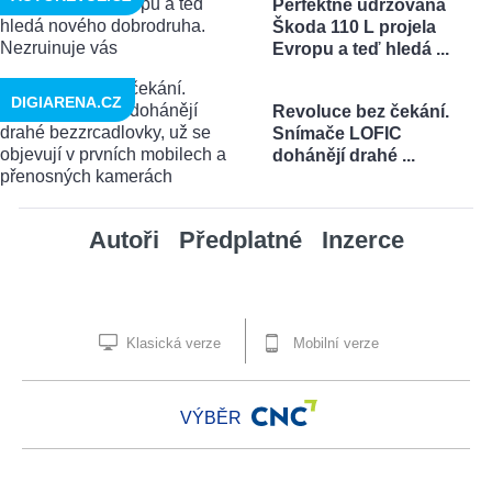
Perfektně udržovaná
Škoda 110 L projela
Evropu a teď hledá ...
DIGIARENA.CZ
Revoluce bez čekání.
Snímače LOFIC
dohánějí drahé ...
Autoři
Předplatné
Inzerce
Klasická verze
Mobilní verze
VÝBĚR