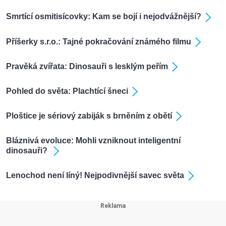
Smrtící osmitisícovky: Kam se bojí i nejodvážnější?
Příšerky s.r.o.: Tajné pokračování známého filmu
Pravěká zvířata: Dinosauři s lesklým peřím
Pohled do světa: Plachtící šneci
Ploštice je sériový zabiják s brněním z obětí
Bláznivá evoluce: Mohli vzniknout inteligentní
dinosauři?
Lenochod není líný! Nejpodivnější savec světa