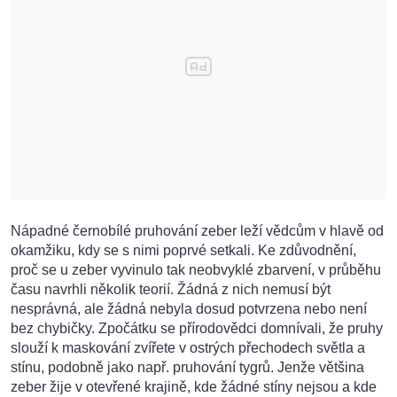
Nápadné černobílé pruhování zeber leží vědcům v hlavě od
okamžiku, kdy se s nimi poprvé setkali. Ke zdůvodnění,
proč se u zeber vyvinulo tak neobvyklé zbarvení, v průběhu
času navrhli několik teorií. Žádná z nich nemusí být
nesprávná, ale žádná nebyla dosud potvrzena nebo není
bez chybičky. Zpočátku se přírodovědci domnívali, že pruhy
slouží k maskování zvířete v ostrých přechodech světla a
stínu, podobně jako např. pruhování tygrů. Jenže většina
zeber žije v otevřené krajině, kde žádné stíny nejsou a kde