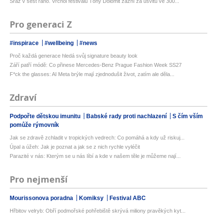
Sraz v šest ráno. Vrchol festivalu Tóny Dolomit zazní za úsvitu ve 300...
Pro generaci Z
#inspirace
#wellbeing
#news
Proč každá generace hledá svůj signature beauty look
Září patří módě: Co přinese Mercedes-Benz Prague Fashion Week SS27
F*ck the glasses: AI Meta brýle mají zjednodušit život, zatím ale děla...
Zdraví
Podpořte dětskou imunitu
Babské rady proti nachlazení
S čím vším
pomůže rýmovník
Jak se zdravě zchladit v tropických vedrech: Co pomáhá a kdy už riskuj...
Úpal a úžeh: Jak je poznat a jak se z nich rychle vyléčit
Parazité v nás: Kterým se u nás líbí a kde v našem těle je můžeme nají...
Pro nejmenší
Mourissonova poradna
Komiksy
Festival ABC
Hřbitov velryb: Obří podmořské pohřebiště skrývá miliony pravěkých kyt...