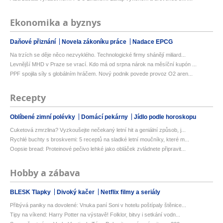
Ekonomika a byznys
Daňové přiznání
Novela zákoníku práce
Nadace EPCG
Na trzích se děje něco nezvyklého. Technologické firmy shánějí miliard...
Levnější MHD v Praze se vrací. Kdo má od srpna nárok na měsíční kupón ...
PPF spojila síly s globálním hráčem. Nový podnik povede provoz O2 aren...
Recepty
Oblíbené zimní polévky
Domácí pekárny
Jídlo podle horoskopu
Cuketová zmrzlina? Vyzkoušejte nečekaný letní hit a geniální způsob, j...
Rychlé buchty s broskvemi: 5 receptů na sladké letní moučníky, které m...
Oopsie bread: Proteinové pečivo lehké jako obláček zvládnete připravit...
Hobby a zábava
BLESK Tlapky
Divoký kačer
Netflix filmy a seriály
Přibývá paniky na dovolené: Vnuka paní Soni v hotelu poštípaly štěnice...
Tipy na víkend: Harry Potter na výstavě! Folklor, bitvy i setkání vodn...