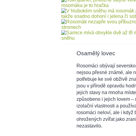
Osamělý lovec
Rosomáci obývají severskou
nejsou přesné známé, ale 
potřebuje ke své obživě zn
jsou v přírodě opravdu hodn
jejich stavy na mnoha míste
způsobeno i jejich lovem –
izolační vlastnosti a použí
rosomáci neloví, ale i když
ohrožených zvířat jako zran
nezastavilo.