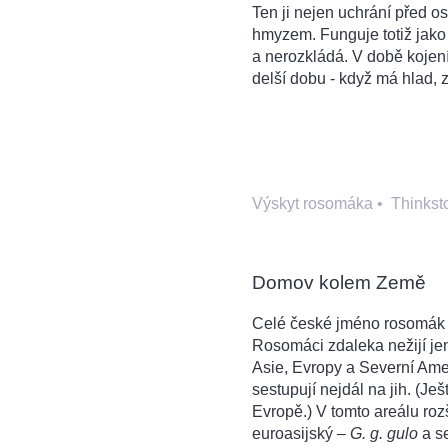
Ten ji nejen uchrání před o
hmyzem. Funguje totiž jak
a nerozkládá. V době kojen
delší dobu - když má hlad, z
Výskyt rosomáka
•
Thinkst
Domov kolem Země
Celé české jméno rosomák s
Rosomáci zdaleka nežijí jen
Asie, Evropy a Severní Ame
sestupují nejdál na jih. (Je
Evropě.) V tomto areálu rozš
euroasijský –
G. g. gulo
a s