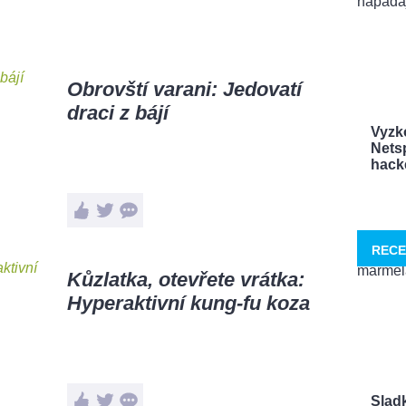
Obrovští varani: Jedovatí
draci z bájí
Vyzk
Netsp
hacke
RECE
Kůzlatka, otevřete vrátka:
Hyperaktivní kung-fu koza
Sladk