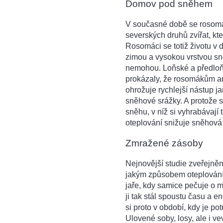
Domov pod sněhem
V současné době se rosomác
severských druhů zvířat, kt
Rosomáci se totiž životu v
zimou a vysokou vrstvou sně
nemohou. Loňské a předloň
prokázaly, že rosomákům ani
ohrožuje rychlejší nástup ja
sněhové srážky. A protože s
sněhu, v níž si vyhrabávají
oteplování snižuje sněhová 
Zmražené zásoby
Nejnovější studie zveřejněná
jakým způsobem oteplování
jaře, kdy samice pečuje o ml
ji tak stál spoustu času a
si proto v období, kdy je pot
Ulovené soby, losy, ale i ve