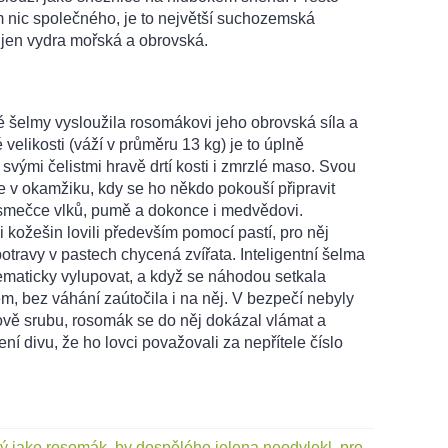
ic společného, je to největší suchozemská
e jen vydra mořská a obrovská.
 šelmy vysloužila rosomákovi jeho obrovská síla a
velikosti (váží v průměru 13 kg) je to úplně
 svými čelistmi hravě drtí kosti i zmrzlé maso. Svou
e v okamžiku, kdy se ho někdo pokouší připravit
í smečce vlků, pumě a dokonce i medvědovi.
i kožešin lovili především pomocí pastí, pro něj
potravy v pastech chycená zvířata. Inteligentní šelma
tematicky vylupovat, a když se náhodou setkala
em, bez váhání zaútočila i na něj. V bezpečí nebyly
ově srubu, rosomák se do něj dokázal vlámat a
í divu, že ho lovci považovali za nepřítele číslo