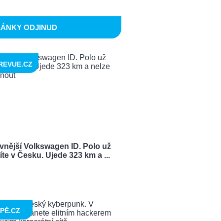
LÁNKY ODJINUD
REVUE.CZ
vnější Volkswagen ID. Polo už
te v Česku. Ujede 323 km a ...
PĚ.CZ