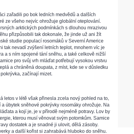
i zařadili po bok ledních medvědů a dalších
eré ze všeho nejvíc ohrožuje globální oteplování.
 drsných arktických podmínkách s dlouhou mrazivou
hu přizpůsobili tak dokonale, že jinde už ani žít
ské studie populací rosomáků v Severní Americe
 tak nevadí zvýšení letních teplot, mnohem víc je
ra a s ním spojené tání sněhu, a také celkově nižší
amice pro svůj vrh mláďat potřebují vysokou vrstvu
 teplá a chráněná doupata, z míst, kde se v důsledku
pokrývka, začínají mizet.
 letos v létě však přinesla zcela nový pohled na to,
 a úbytek sněhové pokrývky rosomáky ohrožuje. Na
áďata a kojí je, je v přírodě nejméně potravy. Lov by
 energie, kterou musí věnovat svým potomkům. Samice
ravy dostatek a je snadné ji ulovit, dělá zásoby.
verky a další kořist si zahrabává hluboko do sněhu.