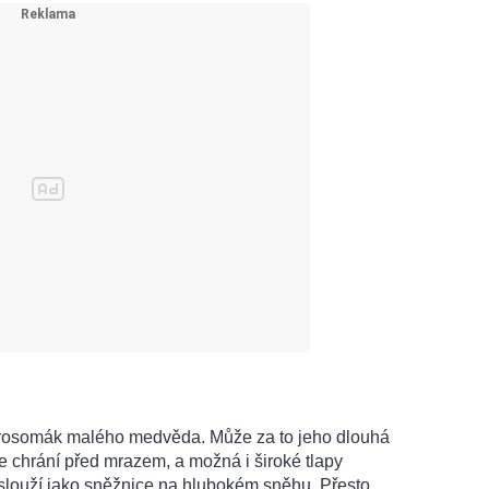
 rosomák malého medvěda. Může za to jeho dlouhá
le chrání před mrazem, a možná i široké tlapy
 slouží jako sněžnice na hlubokém sněhu. Přesto