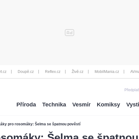
rt.cz
Doupě.cz
Reflex.cz
Živě.cz
MobilMania.cz
AVma
Předplať
Příroda
Technika
Vesmír
Komiksy
Vyst
áky pro rosomáky: Šelma se špatnou pověstí
osomáky: Šelma se špatnou