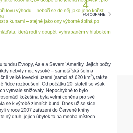
4
FOTOGRAFIE
 tundru Evropy, Asie a Severní Ameriky. Jejich počty
nikdy nebyly moc vysoké – samotářská šelma
2
ačně velké lovecké území (samci až 620 km
), takže
ě řídce roztroušení. Od počátku 20. století se však
ch vytrvale snižovaly. Nepochybně to bylo
 rosomáčí kožešina byla velmi ceněna pro své
vala se k výrobě zimních bund. Dnes už se sice
 byli v roce 2007 zařazeni do Červené knihy
itelný druh, jejich úbytek to na mnoha místech