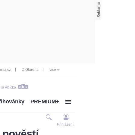
nia.cz
DIGIarena
více
 si Ábíčko
řihovánky
PREMIUM+
Přihlášení
 pověstí