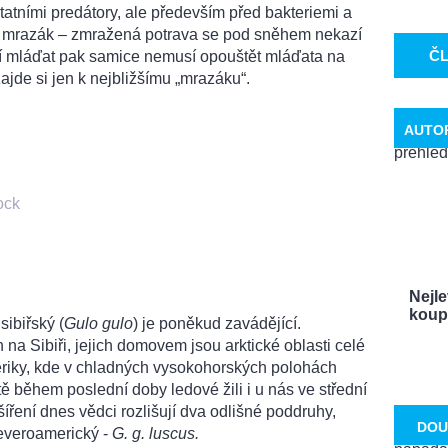
statními predátory, ale především před bakteriemi a
o mrazák – zmražená potrava se pod sněhem nekazí
Č
í mláďat pak samice nemusí opouštět mláďata na
ajde si jen k nejbližšímu „mrazáku“.
AUTO
ock
Nejle
koupí
ibiřský (
Gulo gulo
) je poněkud zavádějící.
 na Sibiři, jejich domovem jsou arktické oblasti celé
riky, kde v chladných vysokohorských polohách
ště během poslední doby ledové žili i u nás ve střední
íření dnes vědci rozlišují dva odlišné poddruhy,
DOU
everoamerický -
G. g. luscus.