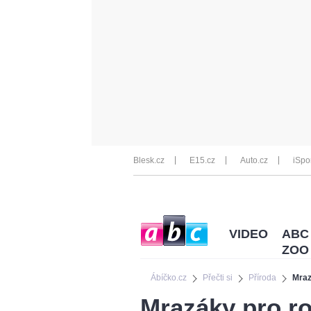
Blesk.cz
E15.cz
Auto.cz
iSpo
VIDEO
ABC
ZOO
Ábíčko.cz
Přečti si
Příroda
Mraz
Mrazáky pro r