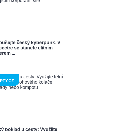
oušejte český kyberpunk. V
ectre se stanete elitním
rem ...
PTY.CZ
ý poklad u cesty: Využijte