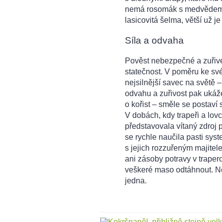
nemá rosomák s medvědem n
lasicovitá šelma, větší už j
Síla a odvaha
Pověst nebezpečné a zuřivé
statečnost. V poměru ke své 
nejsilnější savec na světě –
odvahu a zuřivost pak ukáž
o kořist – směle se postav
V dobách, kdy trapeři a lovc
představovala vítaný zdroj 
se rychle naučila pasti sys
s jejich rozzuřeným majitel
ani zásoby potravy v traper
veškeré maso odtáhnout. Nen
jedna.