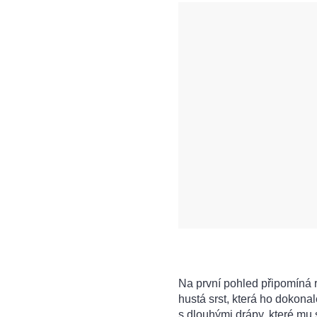
Na první pohled připomíná
hustá srst, která ho dokona
s dlouhými drápy, které mu