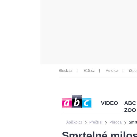
Blesk.cz
E15.cz
Auto.cz
iSpo
VIDEO
ABC
ZOO
Ábíčko.cz
Přečti si
Příroda
Smrt
Smrtelné milos