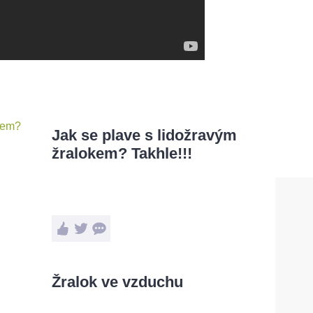
Jak se plave s lidožravým
žralokem? Takhle!!!
Žralok ve vzduchu