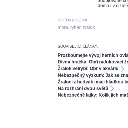
adoptované koč
doma i v cizině
KLÍČOVÁ SLOVA:
more
,
rybar
,
zralok
SOUVISEJÍCÍ ČLÁNKY:
Prozkoumejte vývoj herních ov
Divná hračka: Obří nafukovací ž
Žralok velrybí: Obr v akváriu
Nebezpečný výzkum: Jak se značk
Žraloci z hedvábí mají hladkou k
Na rozhraní dvou světů
Nebezpečné lajky: Kolik jich máš,