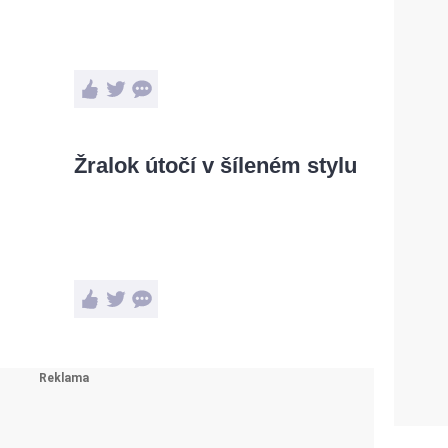
Žralok útočí v šíleném stylu