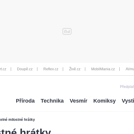
rt.cz
Doupě.cz
Reflex.cz
Živě.cz
MobilMania.cz
AVma
Předplať
Příroda
Technika
Vesmír
Komiksy
Vyst
elné milostné hrátky
tné hrátky