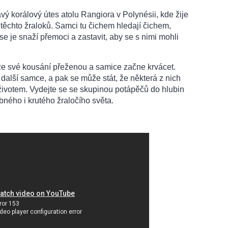
vý korálový útes atolu Rangiora v Polynésii, kde žije
 těchto žraloků. Samci tu čichem hledají čichem,
se je snaží přemoci a zastavit, aby se s nimi mohli
 že své kousání přeženou a samice začne krvácet.
 další samce, a pak se může stát, že některá z nich
 životem. Vydejte se se skupinou potápěčů do hlubin
ného i krutého žraločího světa.