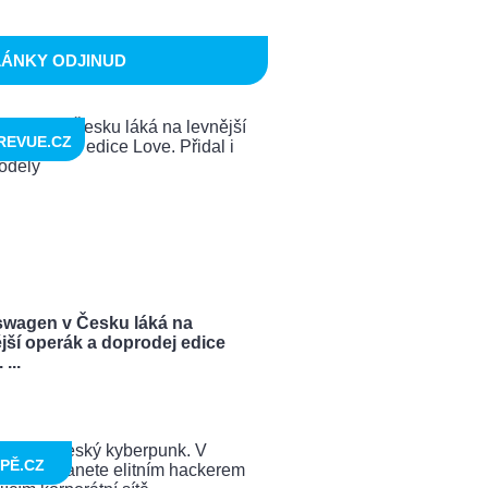
LÁNKY ODJINUD
REVUE.CZ
swagen v Česku láká na
jší operák a doprodej edice
...
PĚ.CZ