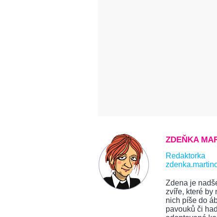
ZDEŇKA MA
Redaktorka
zdenka.martin
Zdena je nadše
zvíře, které b
nich píše do ábí
pavouků či had