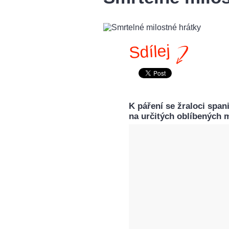
Sdílej
K páření se žraloci spa
na určitých oblíbených 