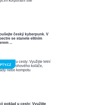
oušejte český kyberpunk. V
ectre se stanete elitním
rem ...
PTY.CZ
ý poklad u cesty: Využijte