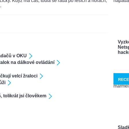
ičky. Když má čas, toulá se ráda po lesích a horách,
.
Vyzk
Netsp
hacke
ladačů v OKU
ralok na dálkové ovládání
ují velcí žraloci
RECE
ůži
 tolikrát jsi člověkem
Sladk