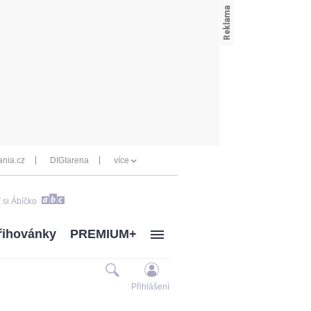
nia.cz
DIGIarena
více
 si Ábíčko
řihovánky
PREMIUM+
Přihlášení