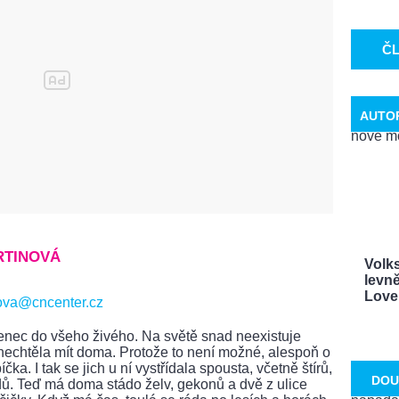
Č
AUTO
RTINOVÁ
Volk
levně
Love. 
ova@cncenter.cz
nec do všeho živého. Na světě snad neexistuje
y nechtěla mít doma. Protože to není možné, alespoň o
čka. I tak se jich u ní vystřídala spousta, včetně štírů,
DOU
ů. Teď má doma stádo želv, gekonů a dvě z ulice