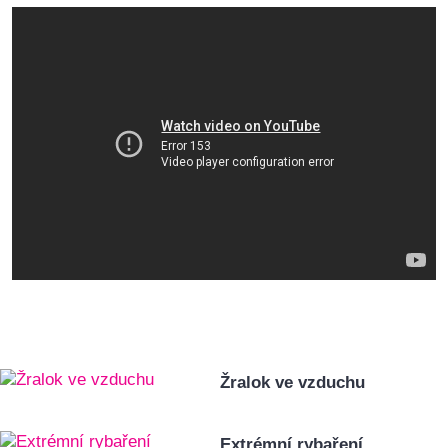
Žralok ve vzduchu
Extrémní rybaření