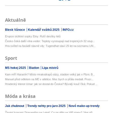
Aktuálně
Blesk Vánoce
Kalendář svátků 2025
INFO.cz
Erupce sicilské sopky Etny: Ruší desítky letů
Česko čeká další vlna veder: Teploty vystoupají nad tropických 32 stup...
Hra světel na fasádě slavné vily: Tugendhat slaví 25 let na seznamu UN...
Sport
MS hokej 2025
Biatlon
Liga mistrů
Kam míří Haraslín? Místo mrakodrapů oázy, stadion velký jak v Plzni. B...
Manuel před odletem na ME v atletice: Moc bych si přála medaili. Prozr...
Hradecký klenot Umar: jak se dostal do Česka? Bývalý kouč říká: Pokud ...
Móda a krása
Jak zhubnout
Trendy nehty pro jaro 2025
Nové make-up trendy
Životní koncert Ztraceného na Letné: Co se dělo ve VIP stanu? Jágr při...