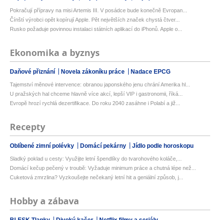
Pokračují přípravy na misi Artemis III. V posádce bude konečně Evropan...
Čínští výrobci opět kopírují Apple. Pět největších značek chystá čtver...
Rusko požaduje povinnou instalaci státních aplikací do iPhonů. Apple o...
Ekonomika a byznys
Daňové přiznání
Novela zákoníku práce
Nadace EPCG
Tajemství měnové intervence: obranou japonského jenu chrání Amerika hl...
U pražských hal chceme hlavně více akcí, lepší VIP i gastronomii, říká...
Evropě hrozí rychlá dezertifikace. Do roku 2040 zasáhne i Polabí a již...
Recepty
Oblíbené zimní polévky
Domácí pekárny
Jídlo podle horoskopu
Sladký poklad u cesty: Využijte letní špendlíky do tvarohového koláče,...
Domácí kečup pečený v troubě: Vyžaduje minimum práce a chutná lépe než...
Cuketová zmrzlina? Vyzkoušejte nečekaný letní hit a geniální způsob, j...
Hobby a zábava
BLESK Tlapky
Divoký kačer
Netflix filmy a seriály