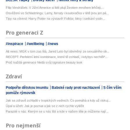
Filip Vondrášek: V Jižní Americe si lidé plují životem mnohem lehčeji,...
Osvěžení ve Schladmingu: Lamy, ferraty i koulovačka v létě jsou jen pá...
Tipy na víkend: Harry Potter na výstavě! Folklor, bitvy i setkání vodn...
Pro generaci Z
#inspirace
#wellbeing
#news
Alt news: MGK v tom zas lítá, Jared Leto byl obviněný ze sexuálního ob...
RECEPT: Perfektní letní kombinace, které tě zchladí, i kdybys nechtěl*...
Proč každá generace hledá svůj signature beauty look
Zdraví
Podpořte dětskou imunitu
Babské rady proti nachlazení
S čím vším
pomůže rýmovník
Jak se zdravě zchladit v tropických vedrech: Co pomáhá a kdy už riskuj...
Úpal a úžeh: Jak je poznat a jak se z nich rychle vyléčit
Parazité v nás: Kterým se u nás líbí a kde v našem těle je můžeme nají...
Pro nejmenší