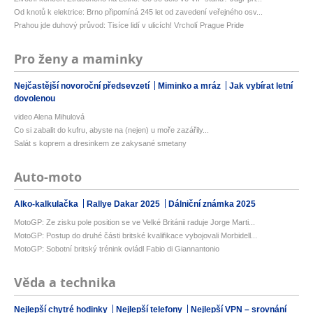
Od knotů k elektrice: Brno připomíná 245 let od zavedení veřejného osv...
Prahou jde duhový průvod: Tisíce lidí v ulicích! Vrcholí Prague Pride
Pro ženy a maminky
Nejčastější novoroční předsevzetí
Miminko a mráz
Jak vybírat letní
dovolenou
video Alena Mihulová
Co si zabalit do kufru, abyste na (nejen) u moře zazářily...
Salát s koprem a dresinkem ze zakysané smetany
Auto-moto
Alko-kalkulačka
Rallye Dakar 2025
Dálniční známka 2025
MotoGP: Ze zisku pole position se ve Velké Británii raduje Jorge Marti...
MotoGP: Postup do druhé části britské kvalifikace vybojovali Morbidell...
MotoGP: Sobotní britský trénink ovládl Fabio di Giannantonio
Věda a technika
Nejlepší chytré hodinky
Nejlepší telefony
Nejlepší VPN – srovnání