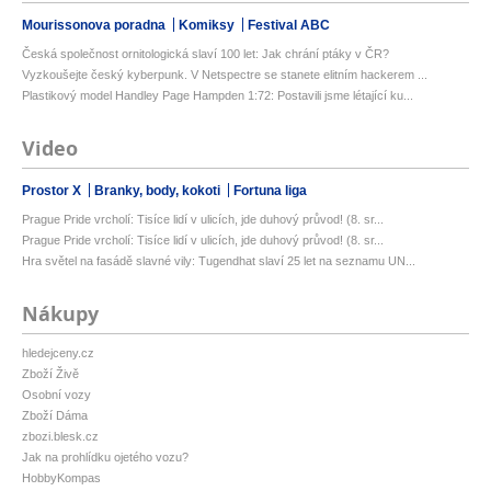
Mourissonova poradna
Komiksy
Festival ABC
Česká společnost ornitologická slaví 100 let: Jak chrání ptáky v ČR?
Vyzkoušejte český kyberpunk. V Netspectre se stanete elitním hackerem ...
Plastikový model Handley Page Hampden 1:72: Postavili jsme létající ku...
Video
Prostor X
Branky, body, kokoti
Fortuna liga
Prague Pride vrcholí: Tisíce lidí v ulicích, jde duhový průvod! (8. sr...
Prague Pride vrcholí: Tisíce lidí v ulicích, jde duhový průvod! (8. sr...
Hra světel na fasádě slavné vily: Tugendhat slaví 25 let na seznamu UN...
Nákupy
hledejceny.cz
Zboží Živě
Osobní vozy
Zboží Dáma
zbozi.blesk.cz
Jak na prohlídku ojetého vozu?
HobbyKompas