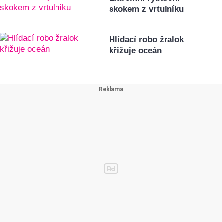
skokem z vrtulníku
Hlídací robo žralok
křižuje oceán