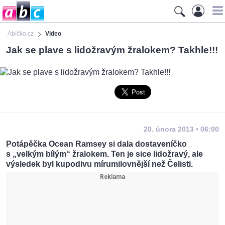
Ábíčko.cz
Video
Jak se plave s lidožravým žralokem? Takhle!!!
20. února 2013 • 06:00
Potápěčka Ocean Ramsey si dala dostaveníčko
s „velkým bílým“ žralokem. Ten je sice lidožravý, ale
výsledek byl kupodivu mírumilovnější než Čelisti.