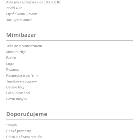
Auto pro začátečníka do 100 000 Kč
Zboží Auto
Ojetá Škoda Octavia
Jak vybrat auto?
Mimibazar
Testujte s Mimibazarem
Monster High
Barbie
Lego
Pyžama
Kosmetika a parfémy
Teplákové soupravy
Dětské boty
Ložní povlečení
Bazar nábytku
Doporučujeme
Starjob
České podcasty
Rádio a zábava pro děti