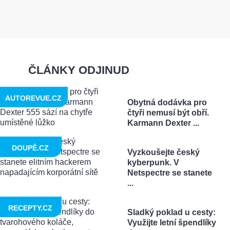
ČLÁNKY ODJINUD
AUTOREVUE.CZ
Obytná dodávka pro
čtyři nemusí být obří.
Karmann Dexter ...
DOUPĚ.CZ
Vyzkoušejte český
kyberpunk. V
Netspectre se stanete
...
RECEPTY.CZ
Sladký poklad u cesty:
Využijte letní špendlíky