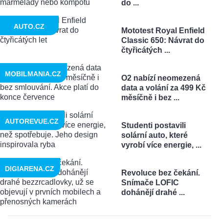
do ...
AUTO.CZ
Mototest Royal Enfield
Classic 650: Návrat do
čtyřicátých ...
MOBILMANIA.CZ
O2 nabízí neomezená
data a volání za 499 Kč
měsíčně i bez ...
AUTOREVUE.CZ
Studenti postavili
solární auto, které
vyrobí více energie, ...
DIGIARENA.CZ
Revoluce bez čekání.
Snímače LOFIC
dohánějí drahé ...