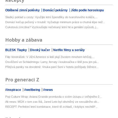
Recepty
Oblíbené zimní polévky
Domácí pekárny
Jídlo podle horoskopu
Sladký poklad u cesty: Využijte letní špendlíky do tvarohového koláče,...
Domácí kečup pečený v troubě: Vyžaduje minimum práce a chutná lépe než...
Cuketová zmrzlina? Vyzkoušejte nečekaný letní hit a geniální způsob, j...
Hobby a zábava
BLESK Tlapky
Divoký kačer
Netflix filmy a seriály
Filip Vondrášek: V Jižní Americe si lidé plují životem mnohem lehčeji,...
Osvěžení ve Schladmingu: Lamy, ferraty i koulovačka v létě jsou jen pá...
Přibývá paniky na dovolené: Vnuka paní Soni v hotelu poštípaly štěnice...
Pro generaci Z
#inspirace
#wellbeing
#news
Pop Culture Wrap: Ariana Grande promluvila o svém ústupu z veřejného ž...
Alt news: MGK v tom zas lítá, Jared Leto byl obviněný ze sexuálního ob...
RECEPT: Perfektní letní kombinace, které tě zchladí, i kdybys nechtěl*...