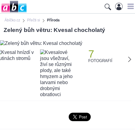
Ábíčko.cz
Přečti si
Příroda
Zelený bůh větru: Kvesal chocholatý
7
FOTOGRAFIÍ