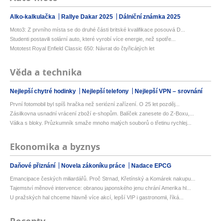
Alko-kalkulačka
Rallye Dakar 2025
Dálniční známka 2025
Moto3: Z prvního místa se do druhé části britské kvalifikace posouvá D...
Studenti postavili solární auto, které vyrobí více energie, než spotře...
Mototest Royal Enfield Classic 650: Návrat do čtyřicátých let
Věda a technika
Nejlepší chytré hodinky
Nejlepší telefony
Nejlepší VPN – srovnání
První fotomobil byl spíš hračka než seriózní zařízení. O 25 let pozděj...
Zásilkovna usnadní vrácení zboží e-shopům. Balíček zanesete do Z-Boxu,...
Válka s bloky. Průzkumník smaže mnoho malých souborů o třetinu rychlej...
Ekonomika a byznys
Daňové přiznání
Novela zákoníku práce
Nadace EPCG
Emancipace českých miliardářů. Proč Strnad, Křetínský a Komárek nakupu...
Tajemství měnové intervence: obranou japonského jenu chrání Amerika hl...
U pražských hal chceme hlavně více akcí, lepší VIP i gastronomii, říká...