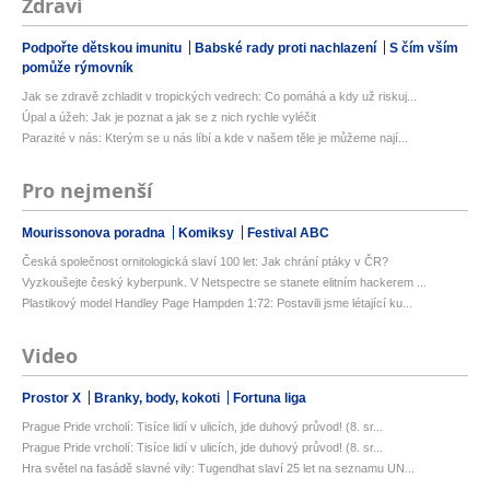
Zdraví
Podpořte dětskou imunitu
Babské rady proti nachlazení
S čím vším
pomůže rýmovník
Jak se zdravě zchladit v tropických vedrech: Co pomáhá a kdy už riskuj...
Úpal a úžeh: Jak je poznat a jak se z nich rychle vyléčit
Parazité v nás: Kterým se u nás líbí a kde v našem těle je můžeme nají...
Pro nejmenší
Mourissonova poradna
Komiksy
Festival ABC
Česká společnost ornitologická slaví 100 let: Jak chrání ptáky v ČR?
Vyzkoušejte český kyberpunk. V Netspectre se stanete elitním hackerem ...
Plastikový model Handley Page Hampden 1:72: Postavili jsme létající ku...
Video
Prostor X
Branky, body, kokoti
Fortuna liga
Prague Pride vrcholí: Tisíce lidí v ulicích, jde duhový průvod! (8. sr...
Prague Pride vrcholí: Tisíce lidí v ulicích, jde duhový průvod! (8. sr...
Hra světel na fasádě slavné vily: Tugendhat slaví 25 let na seznamu UN...