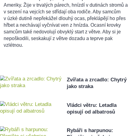
Ameriky. Žije v trvalých párech, hnízdí v dutinách stromů a
v sezení na vejcích se střídají oba rodiče. Aby samcům
v úzké dutině nepřekážel dlouhý ocas, překlápějí ho přes
hřbet a nechávají vyčnívat ven z hnízda. Ocasní krovky
samcům také nedovolují obvyklý start z větve. Aby si je
nepoškodili, seskakují z větve dozadu a teprve pak
vzlétnou.
Zvířata a zrcadlo: Chytrý
jako straka
Vládci větru: Letadla
opisují od albatrosů
Rybáři s harpunou: