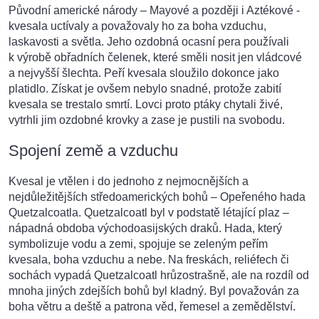
Původní americké národy – Mayové a později i Aztékové -
kvesala uctívaly a považovaly ho za boha vzduchu,
laskavosti a světla. Jeho ozdobná ocasní pera používali
k výrobě obřadních čelenek, které směli nosit jen vládcové
a nejvyšší šlechta. Peří kvesala sloužilo dokonce jako
platidlo. Získat je ovšem nebylo snadné, protože zabití
kvesala se trestalo smrtí. Lovci proto ptáky chytali živé,
vytrhli jim ozdobné krovky a zase je pustili na svobodu.
Spojení země a vzduchu
Kvesal je vtělen i do jednoho z nejmocnějších a
nejdůležitějších středoamerických bohů – Opeřeného hada
Quetzalcoatla. Quetzalcoatl byl v podstatě létající plaz –
nápadná obdoba východoasijských draků. Hada, který
symbolizuje vodu a zemi, spojuje se zeleným peřím
kvesala, boha vzduchu a nebe. Na freskách, reliéfech či
sochách vypadá Quetzalcoatl hrůzostrašně, ale na rozdíl od
mnoha jiných zdejších bohů byl kladný. Byl považován za
boha větru a deště a patrona věd, řemesel a zemědělství.