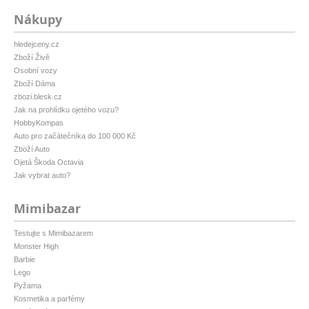
Nákupy
hledejceny.cz
Zboží Živě
Osobní vozy
Zboží Dáma
zbozi.blesk.cz
Jak na prohlídku ojetého vozu?
HobbyKompas
Auto pro začátečníka do 100 000 Kč
Zboží Auto
Ojetá Škoda Octavia
Jak vybrat auto?
Mimibazar
Testujte s Mimibazarem
Monster High
Barbie
Lego
Pyžama
Kosmetika a parfémy