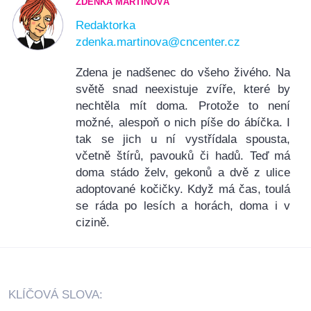
ZDEŇKA MARTINOVÁ
Redaktorka
zdenka.martinova@cncenter.cz
Zdena je nadšenec do všeho živého. Na
světě snad neexistuje zvíře, které by
nechtěla mít doma. Protože to není
možné, alespoň o nich píše do ábíčka. I
tak se jich u ní vystřídala spousta,
včetně štírů, pavouků či hadů. Teď má
doma stádo želv, gekonů a dvě z ulice
adoptované kočičky. Když má čas, toulá
se ráda po lesích a horách, doma i v
cizině.
KLÍČOVÁ SLOVA: