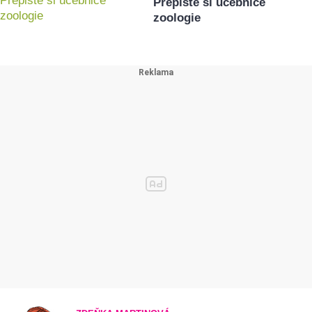
Přepište si učebnice
zoologie