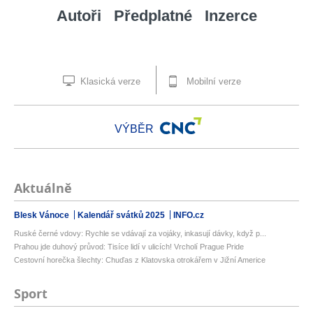
Autoři
Předplatné
Inzerce
Klasická verze
Mobilní verze
VÝBĚR
Aktuálně
Blesk Vánoce
Kalendář svátků 2025
INFO.cz
Ruské černé vdovy: Rychle se vdávají za vojáky, inkasují dávky, když p...
Prahou jde duhový průvod: Tisíce lidí v ulicích! Vrcholí Prague Pride
Cestovní horečka šlechty: Chuďas z Klatovska otrokářem v Jižní Americe
Sport