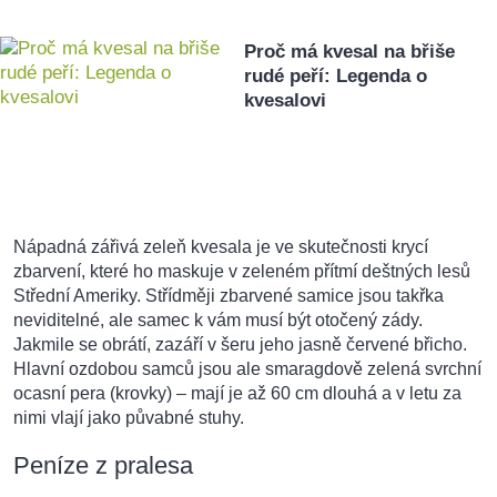
Proč má kvesal na břiše
rudé peří: Legenda o
kvesalovi
Nápadná zářivá zeleň kvesala je ve skutečnosti krycí
zbarvení, které ho maskuje v zeleném přítmí deštných lesů
Střední Ameriky. Střídměji zbarvené samice jsou takřka
neviditelné, ale samec k vám musí být otočený zády.
Jakmile se obrátí, zazáří v šeru jeho jasně červené břicho.
Hlavní ozdobou samců jsou ale smaragdově zelená svrchní
ocasní pera (krovky) – mají je až 60 cm dlouhá a v letu za
nimi vlají jako půvabné stuhy.
Peníze z pralesa