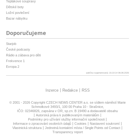
Teplákové soupravy
Dětské boty
Ložní povlečení
Bazar nábytku
Doporučujeme
Starjob
České podcasty
Rádio a zábava pro děti
Frekvence 1
Evropa 2
patička vygenerovaná: 15:10:14 08.08.2026
Inzerce
Redakce
RSS
© 2001 - 2026 Copyright
CZECH NEWS CENTER a.s.
se sídlem náměstí Marie
Schmolkové 3493/1, 100 00 Praha 10 - Strašnice,
IČO: 02346826, zapsána v OR, sp.zn. B 19490 a dodavatelé obsahu
Autorská práva k publikovaným materiálům
Podmínky pro užívání služby informační společnosti
Informace o zpracování osobních údajů
Cookies
Nastavení soukromí
Vlastnická struktura
Jednotná kontaktní místa / Single Points od Contact
Transparency report