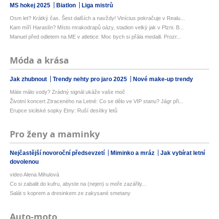
MS hokej 2025
Biatlon
Liga mistrů
Osm let? Krátký čas. Šest dalších a navždy! Vinícius pokračuje v Realu...
Kam míří Haraslín? Místo mrakodrapů oázy, stadion velký jak v Plzni. B...
Manuel před odletem na ME v atletice: Moc bych si přála medaili. Prozr...
Móda a krása
Jak zhubnout
Trendy nehty pro jaro 2025
Nové make-up trendy
Máte málo vody? Zrádný signál ukáže vaše moč
Životní koncert Ztraceného na Letné: Co se dělo ve VIP stanu? Jágr při...
Erupce sicilské sopky Etny: Ruší desítky letů
Pro ženy a maminky
Nejčastější novoroční předsevzetí
Miminko a mráz
Jak vybírat letní
dovolenou
video Alena Mihulová
Co si zabalit do kufru, abyste na (nejen) u moře zazářily...
Salát s koprem a dresinkem ze zakysané smetany
Auto-moto