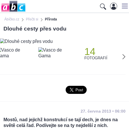
Ábíčko.cz
Přečti si
Příroda
Dlouhé cesty přes vodu
14
FOTOGRAFIÍ
27. června 2013 • 06:00
Mostů, nad jejichž konstrukcí se tají dech, je dnes na
světě celá řad. Podívejte se na ty nejdelší z nich.