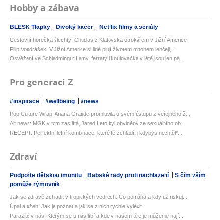
Hobby a zábava
BLESK Tlapky
Divoký kačer
Netflix filmy a seriály
Cestovní horečka šlechty: Chuďas z Klatovska otrokářem v Jižní Americe
Filip Vondrášek: V Jižní Americe si lidé plují životem mnohem lehčeji,...
Osvěžení ve Schladmingu: Lamy, ferraty i koulovačka v létě jsou jen pá...
Pro generaci Z
#inspirace
#wellbeing
#news
Pop Culture Wrap: Ariana Grande promluvila o svém ústupu z veřejného ž...
Alt news: MGK v tom zas lítá, Jared Leto byl obviněný ze sexuálního ob...
RECEPT: Perfektní letní kombinace, které tě zchladí, i kdybys nechtěl*...
Zdraví
Podpořte dětskou imunitu
Babské rady proti nachlazení
S čím vším
pomůže rýmovník
Jak se zdravě zchladit v tropických vedrech: Co pomáhá a kdy už riskuj...
Úpal a úžeh: Jak je poznat a jak se z nich rychle vyléčit
Parazité v nás: Kterým se u nás líbí a kde v našem těle je můžeme nají...