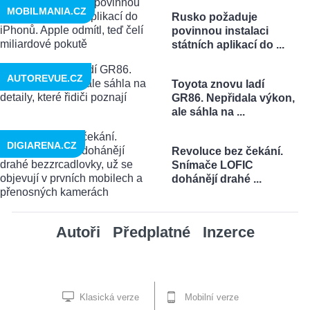
MOBILMANIA.CZ
Rusko požaduje
povinnou instalaci
státních aplikací do ...
AUTOREVUE.CZ
Toyota znovu ladí
GR86. Nepřidala výkon,
ale sáhla na ...
DIGIARENA.CZ
Revoluce bez čekání.
Snímače LOFIC
dohánějí drahé ...
Autoři
Předplatné
Inzerce
Klasická verze
Mobilní verze