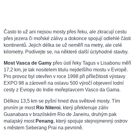
Často to už ani nejsou mosty přes řeku, ale zkracují cestu
přes jezera či mořské zálivy a dokonce spojují odlehlé části
kontinentů. Jejich délka se už neměří na metry, ale celé
kilometry. Podívejte se, na některé další úctyhodné stavby.
Most Vasca de Gamy
přes ústí řeky Tagus v Lisabonu měří
17,2 km, je tak nositelem titulu nejdelšího mostu v Evropě.
Pro provoz byl otevřen v roce 1998 při příležitosti výstavy
EXPO 98 a zároveň na oslavu 500 výročí objevení lodní
cesty z Evropy do Indie mořeplavcem Vasco da Gama.
Délkou 13,5 km se pyšní hned dva světové mosty. Tím
prvním je most
Rio Niteroi
, který překlenuje záliv
Guanabara v brazilském Rio de Janeiru, druhým pak
malajský most
Penang
, který spojuje stejnojmenný ostrov
s městem Seberang Prai na pevnině.