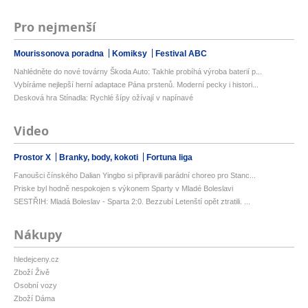
Pro nejmenší
Mourissonova poradna
Komiksy
Festival ABC
Nahlédněte do nové továrny Škoda Auto: Takhle probíhá výroba baterií p...
Vybíráme nejlepší herní adaptace Pána prstenů. Moderní pecky i histori...
Desková hra Stínadla: Rychlé šípy ožívají v napínavé
Video
Prostor X
Branky, body, kokoti
Fortuna liga
Fanoušci čínského Dalian Yingbo si připravili parádní choreo pro Stanc...
Priske byl hodně nespokojen s výkonem Sparty v Mladé Boleslavi
SESTŘIH: Mladá Boleslav - Sparta 2:0. Bezzubí Letenští opět ztratili. ...
Nákupy
hledejceny.cz
Zboží Živě
Osobní vozy
Zboží Dáma