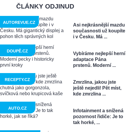
ČLÁNKY ODJINUD
AUTOREVUE.CZ
Asi nejkrásnější mazdu
současnosti už koupíte
i v Česku. Má ...
DOUPĚ.CZ
Vybíráme nejlepší herní
adaptace Pána
prstenů. Moderní ...
RECEPTY.CZ
Zmrzlina, jakou jste
ještě nejedli! Pět míst,
kde zmrzlina ...
AUTO.CZ
Infotainment a snížená
pozornost řidiče: Je to
tak horké, ...