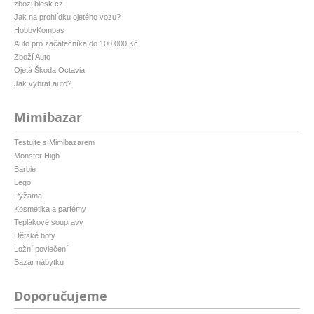
zbozi.blesk.cz
Jak na prohlídku ojetého vozu?
HobbyKompas
Auto pro začátečníka do 100 000 Kč
Zboží Auto
Ojetá Škoda Octavia
Jak vybrat auto?
Mimibazar
Testujte s Mimibazarem
Monster High
Barbie
Lego
Pyžama
Kosmetika a parfémy
Teplákové soupravy
Dětské boty
Ložní povlečení
Bazar nábytku
Doporučujeme