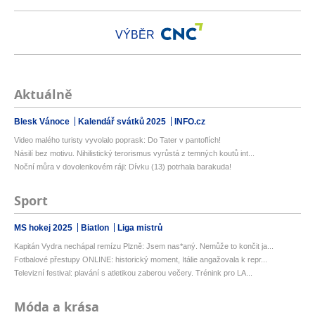
VÝBĚR
Aktuálně
Blesk Vánoce
Kalendář svátků 2025
INFO.cz
Video malého turisty vyvolalo poprask: Do Tater v pantoflích!
Násilí bez motivu. Nihilistický terorismus vyrůstá z temných koutů int...
Noční můra v dovolenkovém ráji: Dívku (13) potrhala barakuda!
Sport
MS hokej 2025
Biatlon
Liga mistrů
Kapitán Vydra nechápal remízu Plzně: Jsem nas*aný. Nemůže to končit ja...
Fotbalové přestupy ONLINE: historický moment, Itálie angažovala k repr...
Televizní festival: plavání s atletikou zaberou večery. Trénink pro LA...
Móda a krása