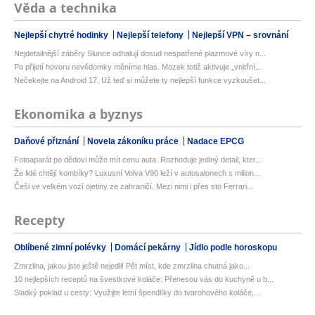
Věda a technika
Nejlepší chytré hodinky
Nejlepší telefony
Nejlepší VPN – srovnání
Nejdetailnější záběry Slunce odhalují dosud nespatřené plazmové víry n...
Po přijetí hovoru nevědomky měníme hlas. Mozek totiž aktivuje „vnitřní...
Nečekejte na Android 17. Už teď si můžete ty nejlepší funkce vyzkoušet...
Ekonomika a byznys
Daňové přiznání
Novela zákoníku práce
Nadace EPCG
Fotoaparát po dědovi může mít cenu auta. Rozhoduje jediný detail, kter...
Že lidé chtějí kombíky? Luxusní Volva V90 leží v autosalonech s milion...
Češi ve velkém vozí ojetiny ze zahraničí. Mezi nimi i přes sto Ferrari...
Recepty
Oblíbené zimní polévky
Domácí pekárny
Jídlo podle horoskopu
Zmrzlina, jakou jste ještě nejedli! Pět míst, kde zmrzlina chutná jako...
10 nejlepších receptů na švestkové koláče: Přenesou vás do kuchyně u b...
Sladký poklad u cesty: Využijte letní špendlíky do tvarohového koláče,...