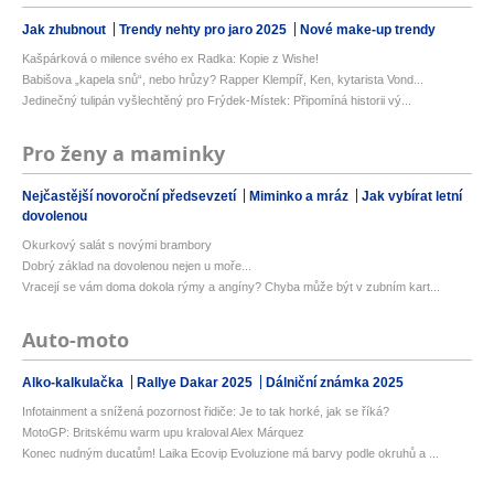
Jak zhubnout
Trendy nehty pro jaro 2025
Nové make-up trendy
Kašpárková o milence svého ex Radka: Kopie z Wishe!
Babišova „kapela snů“, nebo hrůzy? Rapper Klempíř, Ken, kytarista Vond...
Jedinečný tulipán vyšlechtěný pro Frýdek-Místek: Připomíná historii vý...
Pro ženy a maminky
Nejčastější novoroční předsevzetí
Miminko a mráz
Jak vybírat letní
dovolenou
Okurkový salát s novými brambory
Dobrý základ na dovolenou nejen u moře...
Vracejí se vám doma dokola rýmy a angíny? Chyba může být v zubním kart...
Auto-moto
Alko-kalkulačka
Rallye Dakar 2025
Dálniční známka 2025
Infotainment a snížená pozornost řidiče: Je to tak horké, jak se říká?
MotoGP: Britskému warm upu kraloval Alex Márquez
Konec nudným ducatům! Laika Ecovip Evoluzione má barvy podle okruhů a ...