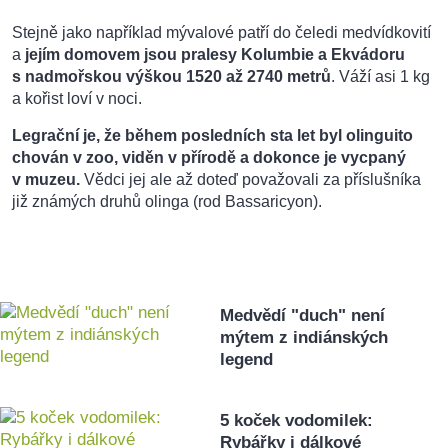
Stejně jako například mývalové patří do čeledi medvídkovití
a
jejím domovem jsou pralesy Kolumbie a Ekvádoru
s nadmořskou výškou 1520 až 2740 metrů
. Váží asi 1 kg
a kořist loví v noci.
Legrační je, že během posledních sta let byl olinguito
chován v zoo, viděn v přírodě a dokonce je vycpaný
v muzeu.
Vědci jej ale až doteď považovali za příslušníka
již známých druhů olinga (rod Bassaricyon).
Medvědí "duch" není
mýtem z indiánských
legend
5 koček vodomilek:
Rybářky i dálkové