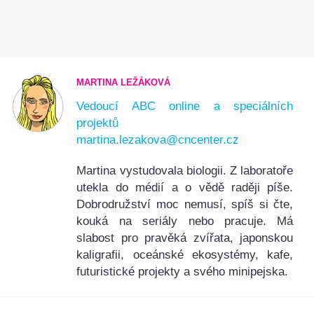
MARTINA LEŽÁKOVÁ
Vedoucí ABC online a speciálních
projektů
martina.lezakova@cncenter.cz
Martina vystudovala biologii. Z laboratoře
utekla do médií a o vědě raději píše.
Dobrodružství moc nemusí, spíš si čte,
kouká na seriály nebo pracuje. Má
slabost pro pravěká zvířata, japonskou
kaligrafii, oceánské ekosystémy, kafe,
futuristické projekty a svého minipejska.