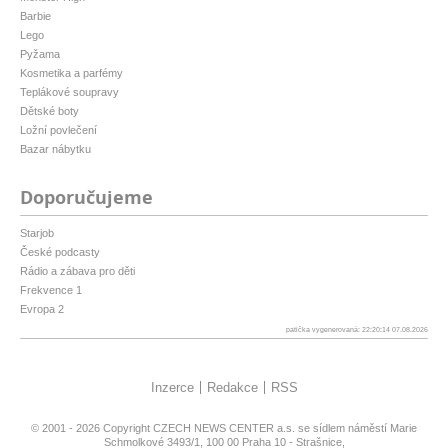
Barbie
Lego
Pyžama
Kosmetika a parfémy
Teplákové soupravy
Dětské boty
Ložní povlečení
Bazar nábytku
Doporučujeme
Starjob
České podcasty
Rádio a zábava pro děti
Frekvence 1
Evropa 2
patička vygenerovaná: 22:20:14 07.08.2026
Inzerce
Redakce
RSS
© 2001 - 2026 Copyright
CZECH NEWS CENTER a.s.
se sídlem náměstí Marie
Schmolkové 3493/1, 100 00 Praha 10 - Strašnice,