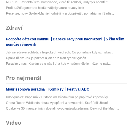
RECEPT: Perfektní letní kombinace, které tě zchladí, i kdybys nechtěl*...
Proč každá generace hledá svůj signature beauty look
Recenze: nový Spider-Man je hodně jiný a dospělejší, pomáhá mu i Sadie...
Zdraví
Podpořte dětskou imunitu
Babské rady proti nachlazení
S čím vším
pomůže rýmovník
Jak se zdravě zchladit v tropických vedrech: Co pomáhá a kdy už riskuj...
Úpal a úžeh: Jak je poznat a jak se z nich rychle vyléčit
Parazité v nás: Kterým se u nás líbí a kde v našem těle je můžeme nají...
Pro nejmenší
Mourissonova poradna
Komiksy
Festival ABC
Kdo vynalezl kapesník? Historie od středověku po papírové kapesníky
Ghost Recon Wildlands dostal vylepšení a novou misi. Starší díl Ubisof...
Quake ke 30. narozeninám dostal novou epizodu zdarma. Dawn of the Mach...
Video