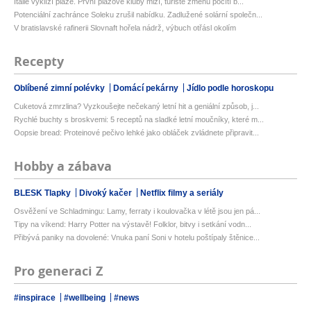
Itálie vyklízí pláže. První plážové kluby mizí, turisté změnu pocítí b...
Potenciální zachránce Soleku zrušil nabídku. Zadlužené solární společn...
V bratislavské rafinerii Slovnaft hořela nádrž, výbuch otřásl okolím
Recepty
Oblíbené zimní polévky
Domácí pekárny
Jídlo podle horoskopu
Cuketová zmrzlina? Vyzkoušejte nečekaný letní hit a geniální způsob, j...
Rychlé buchty s broskvemi: 5 receptů na sladké letní moučníky, které m...
Oopsie bread: Proteinové pečivo lehké jako obláček zvládnete připravit...
Hobby a zábava
BLESK Tlapky
Divoký kačer
Netflix filmy a seriály
Osvěžení ve Schladmingu: Lamy, ferraty i koulovačka v létě jsou jen pá...
Tipy na víkend: Harry Potter na výstavě! Folklor, bitvy i setkání vodn...
Přibývá paniky na dovolené: Vnuka paní Soni v hotelu poštípaly štěnice...
Pro generaci Z
#inspirace
#wellbeing
#news