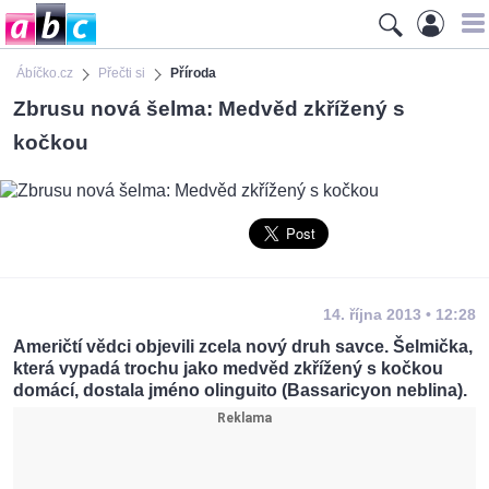
Ábíčko.cz
Přečti si
Příroda
Zbrusu nová šelma: Medvěd zkřížený s
kočkou
14. října 2013 • 12:28
Američtí vědci objevili zcela nový druh savce. Šelmička,
která vypadá trochu jako medvěd zkřížený s kočkou
domácí, dostala jméno olinguito (Bassaricyon neblina).