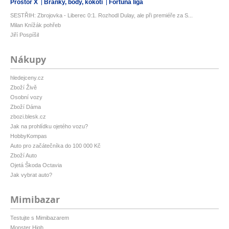
Prostor X
Branky, body, kokoti
Fortuna liga
SESTŘIH: Zbrojovka - Liberec 0:1. Rozhodl Dulay, ale při premiéře za S...
Milan Knížák pohřeb
Jiří Pospíšil
Nákupy
hledejceny.cz
Zboží Živě
Osobní vozy
Zboží Dáma
zbozi.blesk.cz
Jak na prohlídku ojetého vozu?
HobbyKompas
Auto pro začátečníka do 100 000 Kč
Zboží Auto
Ojetá Škoda Octavia
Jak vybrat auto?
Mimibazar
Testujte s Mimibazarem
Monster High