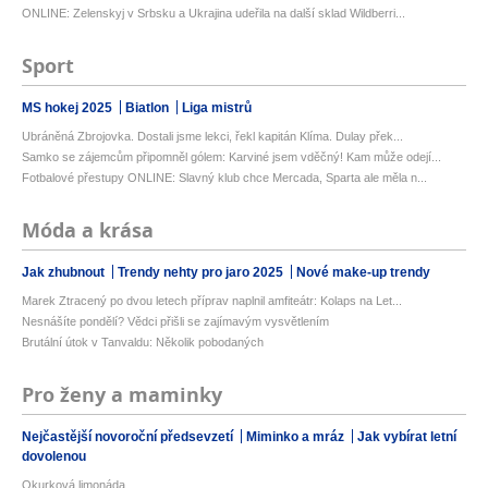
ONLINE: Zelenskyj v Srbsku a Ukrajina udeřila na další sklad Wildberri...
Sport
MS hokej 2025
Biatlon
Liga mistrů
Ubráněná Zbrojovka. Dostali jsme lekci, řekl kapitán Klíma. Dulay přek...
Samko se zájemcům připomněl gólem: Karviné jsem vděčný! Kam může odejí...
Fotbalové přestupy ONLINE: Slavný klub chce Mercada, Sparta ale měla n...
Móda a krása
Jak zhubnout
Trendy nehty pro jaro 2025
Nové make-up trendy
Marek Ztracený po dvou letech příprav naplnil amfiteátr: Kolaps na Let...
Nesnášíte pondělí? Vědci přišli se zajímavým vysvětlením
Brutální útok v Tanvaldu: Několik pobodaných
Pro ženy a maminky
Nejčastější novoroční předsevzetí
Miminko a mráz
Jak vybírat letní
dovolenou
Okurková limonáda