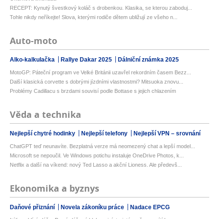
RECEPT: Kynutý švestkový koláč s drobenkou. Klasika, se kterou zaboduj...
Tohle nikdy neříkejte! Slova, kterými rodiče dětem ubližují ze všeho n...
Auto-moto
Alko-kalkulačka
Rallye Dakar 2025
Dálniční známka 2025
MotoGP: Páteční program ve Velké Británii uzavřel rekordním časem Bezz...
Další klasická corvette s dobrými jízdními vlastnostmi? Mitsuoka znovu...
Problémy Cadillacu s brzdami souvisí podle Bottase s jejich chlazením
Věda a technika
Nejlepší chytré hodinky
Nejlepší telefony
Nejlepší VPN – srovnání
ChatGPT teď neunavíte. Bezplatná verze má neomezený chat a lepší model...
Microsoft se nepoučil. Ve Windows potichu instaluje OneDrive Photos, k...
Netflix a další na víkend: nový Ted Lasso a akční Lioness. Ale předevš...
Ekonomika a byznys
Daňové přiznání
Novela zákoníku práce
Nadace EPCG