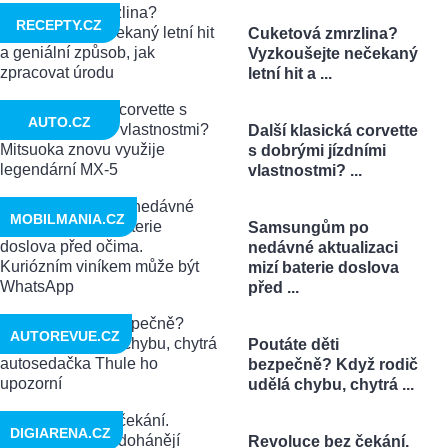
RECEPTY.CZ
Cuketová zmrzlina?
Vyzkoušejte nečekaný
letní hit a ...
AUTO.CZ
Další klasická corvette
s dobrými jízdními
vlastnostmi? ...
MOBILMANIA.CZ
Samsungům po
nedávné aktualizaci
mizí baterie doslova
před ...
AUTOREVUE.CZ
Poutáte děti
bezpečně? Když rodič
udělá chybu, chytrá ...
DIGIARENA.CZ
Revoluce bez čekání.