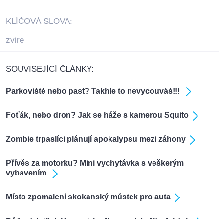
KLÍČOVÁ SLOVA:
zvire
SOUVISEJÍCÍ ČLÁNKY:
Parkoviště nebo past? Takhle to nevycouváš!!!
Foťák, nebo dron? Jak se háže s kamerou Squito
Zombie trpaslíci plánují apokalypsu mezi záhony
Přívěs za motorku? Mini vychytávka s veškerým
vybavením
Místo zpomalení skokanský můstek pro auta