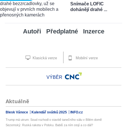
Snímače LOFIC
dohánějí drahé ...
Autoři
Předplatné
Inzerce
Klasická verze
Mobilní verze
VÝBĚR
Aktuálně
Blesk Vánoce
Kalendář svátků 2025
INFO.cz
Trump má utrum: Soud rozhodl o stavbě tanečního sálu v Bílém domě
Sezemský: Ruská raketa v Polsku. Babiš za ním stojí a co dál?