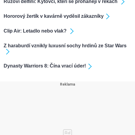
Růžoví delfíni: Kytovci, kteří se prohánějí v řekách
Hororový žertík v kavárně vyděsil zákazníky
Clip Air: Letadlo nebo vlak?
Z haraburdí vznikly luxusní sochy hrdinů ze Star Wars
Dynasty Warriors 8: Čína vrací úder!