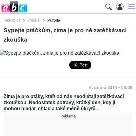
Ábíčko.cz
Přečti si
Příroda
Sypejte ptáčkům, zima je pro ně zatěžkávací
zkouška
6. února 2014 • 06:00
Zima je pro ptáky, kteří od nás neodlétají zatěžkávací
zkouškou. Nedostatek potravy, krátký den, kdy ji
mohou hledat, chlad a také méně úkrytů...