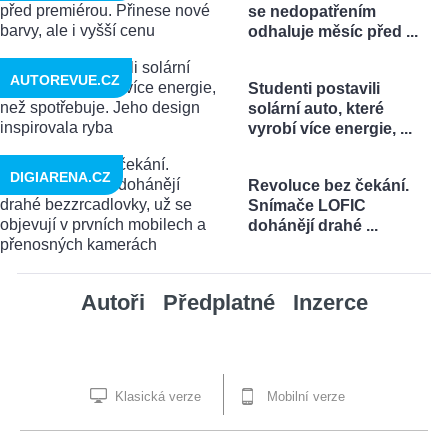
se nedopatřením
odhaluje měsíc před ...
AUTOREVUE.CZ
Studenti postavili
solární auto, které
vyrobí více energie, ...
DIGIARENA.CZ
Revoluce bez čekání.
Snímače LOFIC
dohánějí drahé ...
Autoři
Předplatné
Inzerce
Klasická verze
Mobilní verze