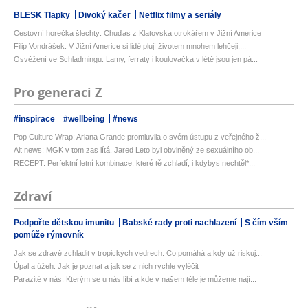
BLESK Tlapky
Divoký kačer
Netflix filmy a seriály
Cestovní horečka šlechty: Chuďas z Klatovska otrokářem v Jižní Americe
Filip Vondrášek: V Jižní Americe si lidé plují životem mnohem lehčeji,...
Osvěžení ve Schladmingu: Lamy, ferraty i koulovačka v létě jsou jen pá...
Pro generaci Z
#inspirace
#wellbeing
#news
Pop Culture Wrap: Ariana Grande promluvila o svém ústupu z veřejného ž...
Alt news: MGK v tom zas lítá, Jared Leto byl obviněný ze sexuálního ob...
RECEPT: Perfektní letní kombinace, které tě zchladí, i kdybys nechtěl*...
Zdraví
Podpořte dětskou imunitu
Babské rady proti nachlazení
S čím vším
pomůže rýmovník
Jak se zdravě zchladit v tropických vedrech: Co pomáhá a kdy už riskuj...
Úpal a úžeh: Jak je poznat a jak se z nich rychle vyléčit
Parazité v nás: Kterým se u nás líbí a kde v našem těle je můžeme nají...