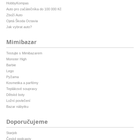
HobbyKompas
Auto pro začátečníka do 100 000 Kč
Zboží Auto
Ojetá Škoda Octavia
Jak vybrat auto?
Mimibazar
Testujte s Mimibazarem
Monster High
Barbie
Lego
Pyžama
Kosmetika a parfémy
Teplákové soupravy
Dětské boty
Ložní povlečení
Bazar nábytku
Doporučujeme
Starjob
České podcasty