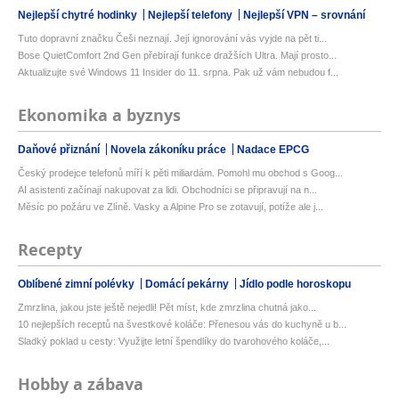
Nejlepší chytré hodinky
Nejlepší telefony
Nejlepší VPN – srovnání
Tuto dopravní značku Češi neznají. Její ignorování vás vyjde na pět ti...
Bose QuietComfort 2nd Gen přebírají funkce dražších Ultra. Mají prosto...
Aktualizujte své Windows 11 Insider do 11. srpna. Pak už vám nebudou f...
Ekonomika a byznys
Daňové přiznání
Novela zákoníku práce
Nadace EPCG
Český prodejce telefonů míří k pěti miliardám. Pomohl mu obchod s Goog...
AI asistenti začínají nakupovat za lidi. Obchodníci se připravují na n...
Měsíc po požáru ve Zlíně. Vasky a Alpine Pro se zotavují, potíže ale j...
Recepty
Oblíbené zimní polévky
Domácí pekárny
Jídlo podle horoskopu
Zmrzlina, jakou jste ještě nejedli! Pět míst, kde zmrzlina chutná jako...
10 nejlepších receptů na švestkové koláče: Přenesou vás do kuchyně u b...
Sladký poklad u cesty: Využijte letní špendlíky do tvarohového koláče,...
Hobby a zábava