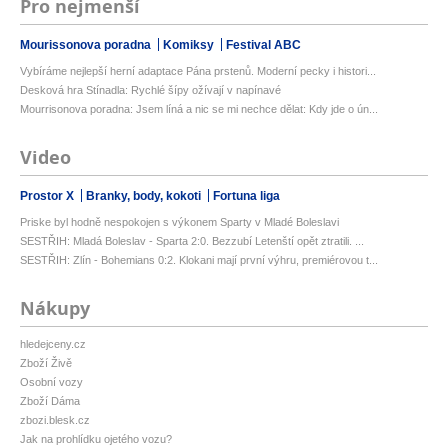
Pro nejmenší
Mourissonova poradna
Komiksy
Festival ABC
Vybíráme nejlepší herní adaptace Pána prstenů. Moderní pecky i histori...
Desková hra Stínadla: Rychlé šípy ožívají v napínavé
Mourrisonova poradna: Jsem líná a nic se mi nechce dělat: Kdy jde o ún...
Video
Prostor X
Branky, body, kokoti
Fortuna liga
Priske byl hodně nespokojen s výkonem Sparty v Mladé Boleslavi
SESTŘIH: Mladá Boleslav - Sparta 2:0. Bezzubí Letenští opět ztratili. ...
SESTŘIH: Zlín - Bohemians 0:2. Klokani mají první výhru, premiérovou t...
Nákupy
hledejceny.cz
Zboží Živě
Osobní vozy
Zboží Dáma
zbozi.blesk.cz
Jak na prohlídku ojetého vozu?