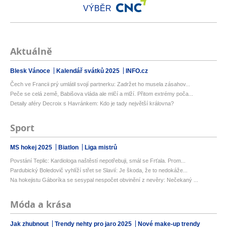
VÝBĚR
Aktuálně
Blesk Vánoce
Kalendář svátků 2025
INFO.cz
Čech ve Francii prý umlátil svojí partnerku: Zadržet ho musela zásahov...
Peče se celá země, Babišova vláda ale mlčí a mlží. Přitom extrémy poča...
Detaily aféry Decroix s Havránkem: Kdo je tady největší královna?
Sport
MS hokej 2025
Biatlon
Liga mistrů
Povstání Teplic: Kardiologa naštěstí nepotřebuji, smál se Frťala. Prom...
Pardubický Boledovič vyhlíží střet se Slavií: Je škoda, že to nedokáže...
Na hokejistu Gáboríka se sesypal nespočet obvinění z nevěry: Nečekaný ...
Móda a krása
Jak zhubnout
Trendy nehty pro jaro 2025
Nové make-up trendy