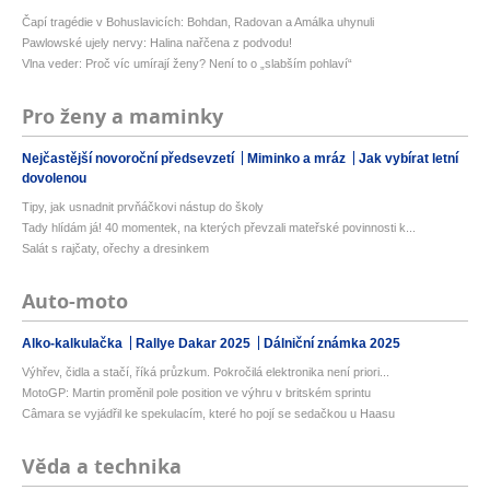
Čapí tragédie v Bohuslavicích: Bohdan, Radovan a Amálka uhynuli
Pawlowské ujely nervy: Halina nařčena z podvodu!
Vlna veder: Proč víc umírají ženy? Není to o „slabším pohlaví“
Pro ženy a maminky
Nejčastější novoroční předsevzetí
Miminko a mráz
Jak vybírat letní
dovolenou
Tipy, jak usnadnit prvňáčkovi nástup do školy
Tady hlídám já! 40 momentek, na kterých převzali mateřské povinnosti k...
Salát s rajčaty, ořechy a dresinkem
Auto-moto
Alko-kalkulačka
Rallye Dakar 2025
Dálniční známka 2025
Výhřev, čidla a stačí, říká průzkum. Pokročilá elektronika není priori...
MotoGP: Martin proměnil pole position ve výhru v britském sprintu
Câmara se vyjádřil ke spekulacím, které ho pojí se sedačkou u Haasu
Věda a technika