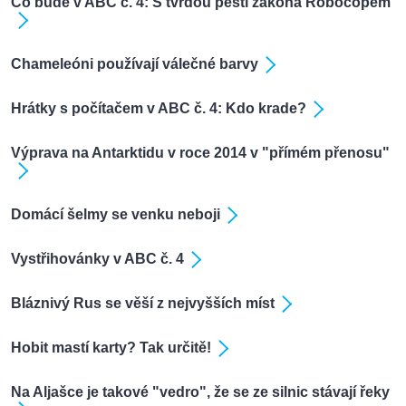
Co bude v ABC č. 4: S tvrdou pěstí zákona Robocopem
Chameleóni používají válečné barvy
Hrátky s počítačem v ABC č. 4: Kdo krade?
Výprava na Antarktidu v roce 2014 v "přímém přenosu"
Domácí šelmy se venku neboji
Vystřihovánky v ABC č. 4
Bláznivý Rus se věší z nejvyšších míst
Hobit mastí karty? Tak určitě!
Na Aljašce je takové "vedro", že se ze silnic stávají řeky