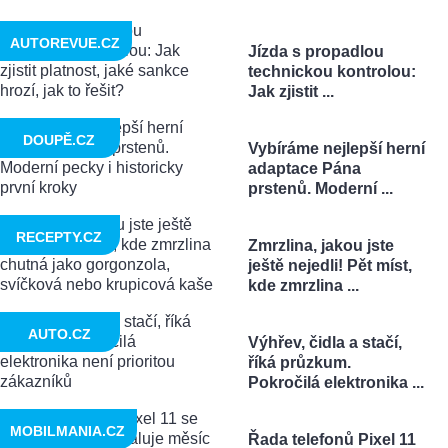
AUTOREVUE.CZ
Jízda s propadlou
technickou kontrolou:
Jak zjistit ...
DOUPĚ.CZ
Vybíráme nejlepší herní
adaptace Pána
prstenů. Moderní ...
RECEPTY.CZ
Zmrzlina, jakou jste
ještě nejedli! Pět míst,
kde zmrzlina ...
AUTO.CZ
Výhřev, čidla a stačí,
říká průzkum.
Pokročilá elektronika ...
MOBILMANIA.CZ
Řada telefonů Pixel 11