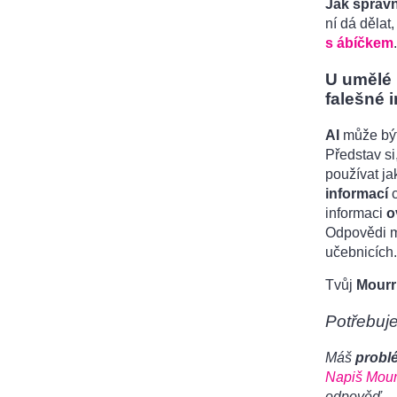
Jak správn
ní dá dělat
s ábíčkem
.
U umělé 
falešné 
AI
může být
Představ si,
používat j
informací
c
informaci
o
Odpovědi m
učebnicích.
Tvůj
Mourr
Potřebuj
Máš
probl
Napiš Mour
odpověď.