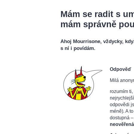
Mám se radit s um
mám správně pou
Ahoj Mourrisone, vždycky, kdy
s ní i povídám.
Odpověď
Milá anony
rozumím ti,
nejrychlejš
odpovědi js
méně). A to
dostupná – t
neověřená