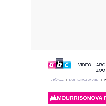
VIDEO
ABC
ZOO
Ábíčko.cz
Mourrisonova poradna
M
MOURRISONOVA 