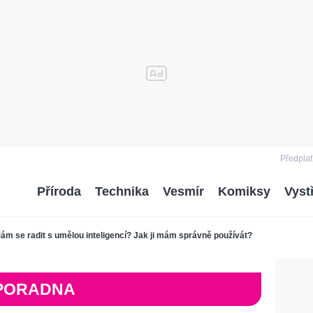
Předplať
Příroda
Technika
Vesmír
Komiksy
Vyst
ám se radit s umělou inteligencí? Jak ji mám správně používát?
PORADNA