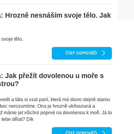
 Hrozně nesnáším svoje tělo. Jak
svoje tělo.
ČÍST ODPOVĚĎ
 Jak přežít dovolenou u moře s
strou?
edli a táta si vzal paní, která má skoro stejně starou
vůbec nerozumíme. Ona je hrozně ukňouraná a
eď máme jet všichni poprvé na dovolenou k moři. Já to
 tebe dělat? Dík
ČÍST ODPOVĚĎ