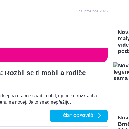
23. prosince 2025
Nov
mal
vidě
pod
Rozbil se ti mobil a rodiče
dnej. Včera mě spadl mobil, úplně se rozkřápl a
menu na novej. Já to snad nepřežiju.
ČÍST ODPOVĚĎ
Nový
Brn