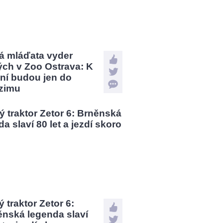
á mláďata vyder
ých v Zoo Ostrava: K
ní budou jen do
zimu
 traktor Zetor 6:
ěnská legenda slaví