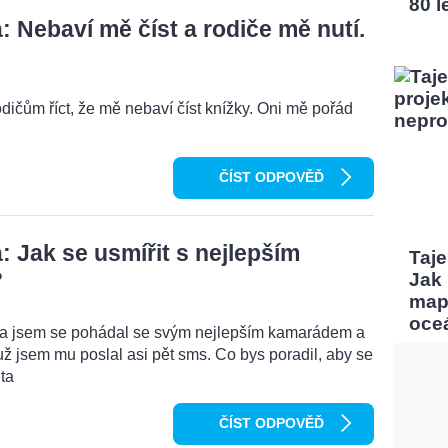
80 l
 Nebaví mě číst a rodiče mě nutí.
odičům říct, že mě nebaví číst knížky. Oni mě pořád
ČÍST ODPOVĚĎ
 Jak se usmířit s nejlepším
Taj
?
Jak
map
oce
ma jsem se pohádal se svým nejlepším kamarádem a
ž jsem mu poslal asi pět sms. Co bys poradil, aby se
ta
ČÍST ODPOVĚĎ