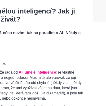
ělou inteligencí? Jak ji
žívát?
ž něco nevím, tak se poradím s AI. Někdy si
mko,
 že rada od
AI
(
umělé inteligence
)
je vlastně
í a nejjednodušší. Musím tě ale varovat, že její
ou ve většině případů chybné (někdy více, někdy
 proto, že umí využívat všechna data, která jsou
edy i ta, která tam vložili laici (amatéři), a jsou tak
, nebo dokonce nesmyslná.