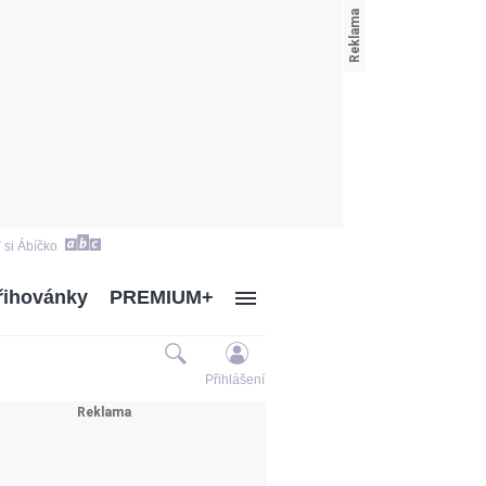
 si Ábíčko
řihovánky
PREMIUM+
Přihlášení