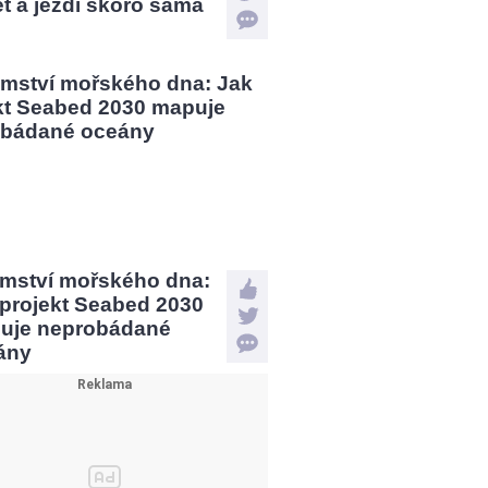
et a jezdí skoro sama
emství mořského dna:
 projekt Seabed 2030
uje neprobádané
ány