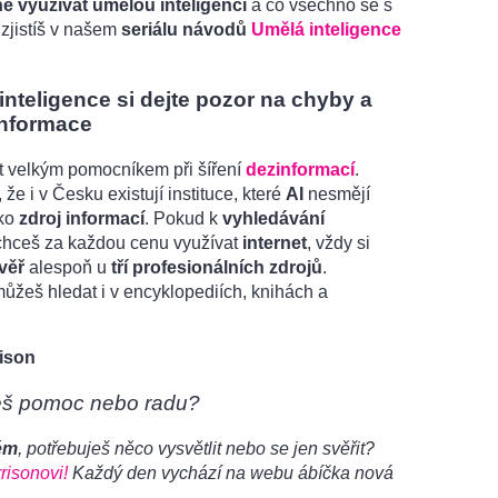
ě využívat umělou inteligenci
a co všechno se s
, zjistíš v našem
seriálu návodů
Umělá inteligence
inteligence si dejte pozor na chyby a
informace
 velkým pomocníkem při šíření
dezinformací
.
 že i v Česku existují instituce, které
AI
nesmějí
ako
zdroj informací
. Pokud k
vyhledávání
hceš za každou cenu využívat
internet
, vždy si
věř
alespoň u
tří profesionálních zdrojů
.
ůžeš hledat i v encyklopediích, knihách a
ison
eš pomoc nebo radu?
ém
, potřebuješ něco vysvětlit nebo se jen svěřit?
risonovi!
Každý den vychází na webu ábíčka nová