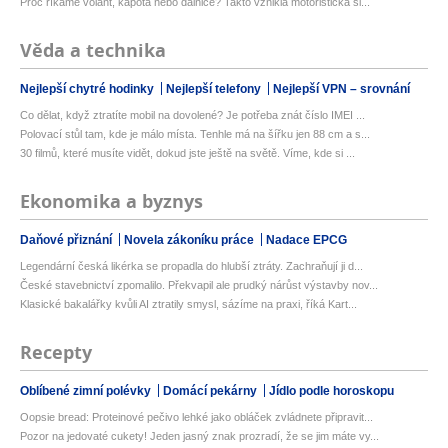
Proč říkáme volant, kapota nebo dálnice? Takto vznikla motoristická sl...
Věda a technika
Nejlepší chytré hodinky
Nejlepší telefony
Nejlepší VPN – srovnání
Co dělat, když ztratíte mobil na dovolené? Je potřeba znát číslo IMEI ...
Polovací stůl tam, kde je málo místa. Tenhle má na šířku jen 88 cm a s...
30 filmů, které musíte vidět, dokud jste ještě na světě. Víme, kde si ...
Ekonomika a byznys
Daňové přiznání
Novela zákoníku práce
Nadace EPCG
Legendární česká likérka se propadla do hlubší ztráty. Zachraňují ji d...
České stavebnictví zpomalilo. Překvapil ale prudký nárůst výstavby nov...
Klasické bakalářky kvůli AI ztratily smysl, sázíme na praxi, říká Kart...
Recepty
Oblíbené zimní polévky
Domácí pekárny
Jídlo podle horoskopu
Oopsie bread: Proteinové pečivo lehké jako obláček zvládnete připravit...
Pozor na jedovaté cukety! Jeden jasný znak prozradí, že se jim máte vy...