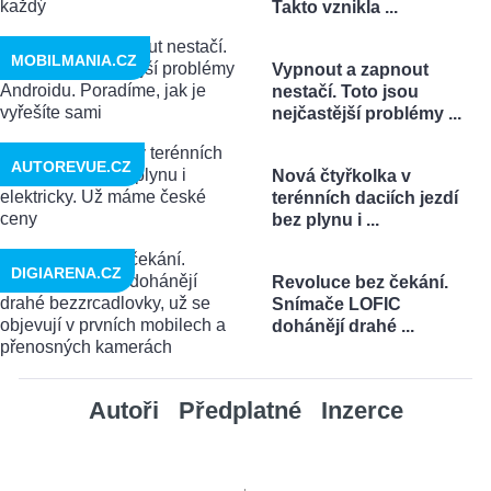
Takto vznikla ...
MOBILMANIA.CZ
Vypnout a zapnout
nestačí. Toto jsou
nejčastější problémy ...
AUTOREVUE.CZ
Nová čtyřkolka v
terénních daciích jezdí
bez plynu i ...
DIGIARENA.CZ
Revoluce bez čekání.
Snímače LOFIC
dohánějí drahé ...
Autoři
Předplatné
Inzerce