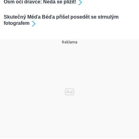
Osm očí dravce: Nedá se plížit!
Skutečný Méďa Béďa přišel posedět se strnulým
fotografem