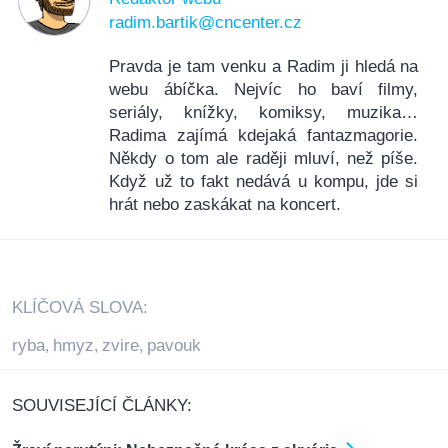
radim.bartik@cncenter.cz
Pravda je tam venku a Radim ji hledá na
webu ábíčka. Nejvíc ho baví filmy,
seriály, knížky, komiksy, muzika…
Radima zajímá kdejaká fantazmagorie.
Někdy o tom ale raději mluví, než píše.
Když už to fakt nedává u kompu, jde si
hrát nebo zaskákat na koncert.
KLÍČOVÁ SLOVA:
ryba
hmyz
zvire
pavouk
,
,
,
SOUVISEJÍCÍ ČLÁNKY: