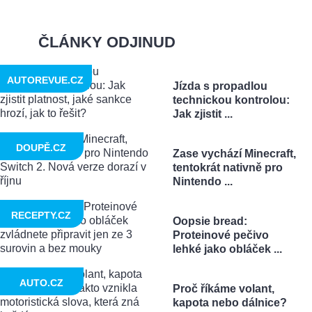
ČLÁNKY ODJINUD
AUTOREVUE.CZ
Jízda s propadlou
technickou kontrolou:
Jak zjistit ...
DOUPĚ.CZ
Zase vychází Minecraft,
tentokrát nativně pro
Nintendo ...
RECEPTY.CZ
Oopsie bread:
Proteinové pečivo
lehké jako obláček ...
AUTO.CZ
Proč říkáme volant,
kapota nebo dálnice?