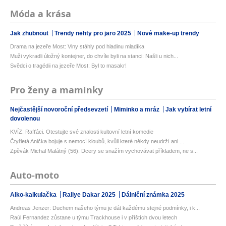
Móda a krása
Jak zhubnout
Trendy nehty pro jaro 2025
Nové make-up trendy
Drama na jezeře Most: Vlny stáhly pod hladinu mladíka
Muži vykradli úložný kontejner, do chvíle byli na stanci: Našli u nich...
Svědci o tragédii na jezeře Most: Byl to masakr!
Pro ženy a maminky
Nejčastější novoroční předsevzetí
Miminko a mráz
Jak vybírat letní
dovolenou
KVÍZ: Rafťáci. Otestujte své znalosti kultovní letní komedie
Čtyřletá Anička bojuje s nemocí kloubů, kvůli které někdy neudrží ani ...
Zpěvák Michal Malátný (56): Dcery se snažím vychovávat příkladem, ne s...
Auto-moto
Alko-kalkulačka
Rallye Dakar 2025
Dálniční známka 2025
Andreas Jenzer: Duchem našeho týmu je dát každému stejné podmínky, i k...
Raúl Fernandez zůstane u týmu Trackhouse i v příštích dvou letech