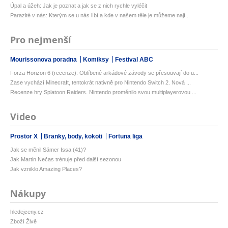
Úpal a úžeh: Jak je poznat a jak se z nich rychle vyléčit
Parazité v nás: Kterým se u nás líbí a kde v našem těle je můžeme nají...
Pro nejmenší
Mourissonova poradna
Komiksy
Festival ABC
Forza Horizon 6 (recenze): Oblíbené arkádové závody se přesouvají do u...
Zase vychází Minecraft, tentokrát nativně pro Nintendo Switch 2. Nová ...
Recenze hry Splatoon Raiders. Nintendo proměnilo svou multiplayerovou ...
Video
Prostor X
Branky, body, kokoti
Fortuna liga
Jak se měnil Sámer Issa (41)?
Jak Martin Nečas trénuje před další sezonou
Jak vzniklo Amazing Places?
Nákupy
hledejceny.cz
Zboží Živě