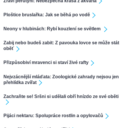
Žraví perutýni: Nebezpečná krása z akvária
Ploštice bruslařka: Jak se běhá po vodě
Neony v hlubinách: Rybí kouzlení se světlem
Zabij nebo budeš zabit: Z pavouka lovce se může stát
oběť
Přizpůsobiví mravenci si staví živé rafty
Nejvzácnější mláďata: Zoologické zahrady nejsou jen
přehlídka zvířat
Zachraňte se! Sršni si udělali obří hnízdo ze své oběti
Pijáci nektaru: Spolupráce rostlin a opylovačů