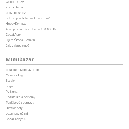
Osobní vozy
Zboží Dáma
zbozi.blesk.cz
Jak na prohlídku ojetého vozu?
HobbyKompas
Auto pro začátečníka do 100 000 Kč
Zboží Auto
Ojetá Škoda Octavia
Jak vybrat auto?
Mimibazar
Testujte s Mimibazarem
Monster High
Barbie
Lego
Pyžama
Kosmetika a parfémy
Teplákové soupravy
Dětské boty
Ložní povlečení
Bazar nábytku