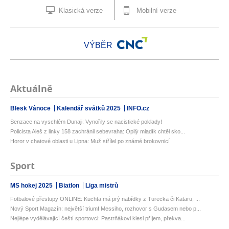
Klasická verze
Mobilní verze
VÝBĚR
Aktuálně
Blesk Vánoce
Kalendář svátků 2025
INFO.cz
Senzace na vyschlém Dunaji: Vynořily se nacistické poklady!
Policista Aleš z linky 158 zachránil sebevraha: Opilý mladík chtěl sko...
Horor v chatové oblasti u Lipna: Muž střílel po známé brokovnicí
Sport
MS hokej 2025
Biatlon
Liga mistrů
Fotbalové přestupy ONLINE: Kuchta má prý nabídky z Turecka či Kataru, ...
Nový Sport Magazín: největší triumf Messiho, rozhovor s Gudasem nebo p...
Nejlépe vydělávající čeští sportovci: Pastrňákovi klesl příjem, překva...