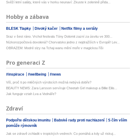
Svěží letní saláty, které vás v horku neunaví: Zkuste k zelenině přida...
Hobby a zábava
BLESK Tlapky
Divoký kačer
Netflix filmy a seriály
Sraz v šest ráno. Vrchol festivalu Tóny Dolomit zazní za úsvitu ve 300...
Nízkorozpočtová dovolená? Chorvatsko jedno z nejdražších v Evropě! Lev...
OBRAZEM: Modré slzy na Tchaj-wanu mění moře v magickou říši
Pro generaci Z
#inspirace
#wellbeing
#news
Víš, proč ti po mléčných výrobcích možná nebývá dobře?
BEAUTY NEWS: Zara Larsson servíruje Cheetah Girl makeup a Billie Eilis...
Jak funguje vztah Lva a Vodnáře?
Zdraví
Podpořte dětskou imunitu
Babské rady proti nachlazení
S čím vším
pomůže rýmovník
Jak se zdravě zchladit v tropických vedrech: Co pomáhá a kdy už riskuj...