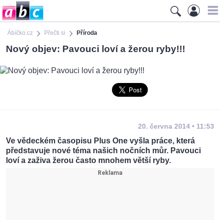
Ábíčko.cz
Přečti si
Příroda
Nový objev: Pavouci loví a žerou ryby!!!
20. června 2014 • 11:53
Ve vědeckém časopisu Plus One vyšla práce, která
představuje nové téma našich nočních můr. Pavouci
loví a zaživa žerou často mnohem větší ryby.