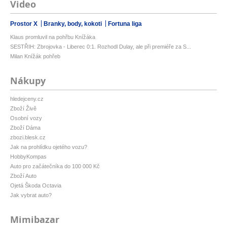
Video
Prostor X
Branky, body, kokoti
Fortuna liga
Klaus promluvil na pohřbu Knížáka
SESTŘIH: Zbrojovka - Liberec 0:1. Rozhodl Dulay, ale při premiéře za S...
Milan Knížák pohřeb
Nákupy
hledejceny.cz
Zboží Živě
Osobní vozy
Zboží Dáma
zbozi.blesk.cz
Jak na prohlídku ojetého vozu?
HobbyKompas
Auto pro začátečníka do 100 000 Kč
Zboží Auto
Ojetá Škoda Octavia
Jak vybrat auto?
Mimibazar