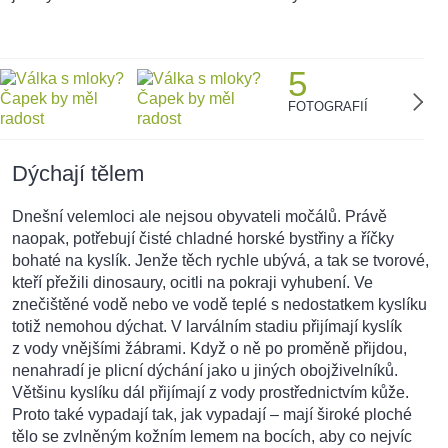
5
FOTOGRAFIÍ
Dýchají tělem
Dnešní velemloci ale nejsou obyvateli močálů. Právě
naopak, potřebují čisté chladné horské bystřiny a říčky
bohaté na kyslík. Jenže těch rychle ubývá, a tak se tvorové,
kteří přežili dinosaury, ocitli na pokraji vyhubení. Ve
znečištěné vodě nebo ve vodě teplé s nedostatkem kyslíku
totiž nemohou dýchat. V larválním stadiu přijímají kyslík
z vody vnějšími žábrami. Když o ně po proměně přijdou,
nenahradí je plicní dýchání jako u jiných obojživelníků.
Většinu kyslíku dál přijímají z vody prostřednictvím kůže.
Proto také vypadají tak, jak vypadají – mají široké ploché
tělo se zvlněným kožním lemem na bocích, aby co nejvíc