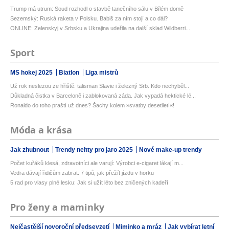
Trump má utrum: Soud rozhodl o stavbě tanečního sálu v Bílém domě
Sezemský: Ruská raketa v Polsku. Babiš za ním stojí a co dál?
ONLINE: Zelenskyj v Srbsku a Ukrajina udeřila na další sklad Wildberri...
Sport
MS hokej 2025
Biatlon
Liga mistrů
Už rok neslezou ze hřiště: talisman Slavie i železný Srb. Kdo nechyběl...
Důkladná čistka v Barceloně i zablokovaná záda. Jak vypadá hektické lé...
Ronaldo do toho praští už dnes? Šachy kolem »svatby desetiletí«!
Móda a krása
Jak zhubnout
Trendy nehty pro jaro 2025
Nové make-up trendy
Počet kuřáků klesá, zdravotníci ale varují: Výrobci e-cigaret lákají m...
Vedra dávají řidičům zabrat: 7 tipů, jak přežít jízdu v horku
5 rad pro vlasy plné lesku: Jak si užít léto bez zničených kadeří
Pro ženy a maminky
Nejčastější novoroční předsevzetí
Miminko a mráz
Jak vybírat letní