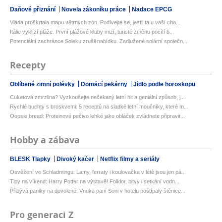
Daňové přiznání
Novela zákoníku práce
Nadace EPCG
Vláda proškrtala mapu větrných zón. Podívejte se, jestli ta u vaší cha...
Itálie vyklízí pláže. První plážové kluby mizí, turisté změnu pocítí b...
Potenciální zachránce Soleku zrušil nabídku. Zadlužené solární společn...
Recepty
Oblíbené zimní polévky
Domácí pekárny
Jídlo podle horoskopu
Cuketová zmrzlina? Vyzkoušejte nečekaný letní hit a geniální způsob, j...
Rychlé buchty s broskvemi: 5 receptů na sladké letní moučníky, které m...
Oopsie bread: Proteinové pečivo lehké jako obláček zvládnete připravit...
Hobby a zábava
BLESK Tlapky
Divoký kačer
Netflix filmy a seriály
Osvěžení ve Schladmingu: Lamy, ferraty i koulovačka v létě jsou jen pá...
Tipy na víkend: Harry Potter na výstavě! Folklor, bitvy i setkání vodn...
Přibývá paniky na dovolené: Vnuka paní Soni v hotelu poštípaly štěnice...
Pro generaci Z