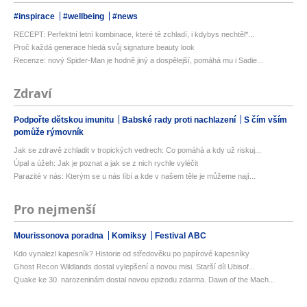
#inspirace
#wellbeing
#news
RECEPT: Perfektní letní kombinace, které tě zchladí, i kdybys nechtěl*...
Proč každá generace hledá svůj signature beauty look
Recenze: nový Spider-Man je hodně jiný a dospělejší, pomáhá mu i Sadie...
Zdraví
Podpořte dětskou imunitu
Babské rady proti nachlazení
S čím vším
pomůže rýmovník
Jak se zdravě zchladit v tropických vedrech: Co pomáhá a kdy už riskuj...
Úpal a úžeh: Jak je poznat a jak se z nich rychle vyléčit
Parazité v nás: Kterým se u nás líbí a kde v našem těle je můžeme nají...
Pro nejmenší
Mourissonova poradna
Komiksy
Festival ABC
Kdo vynalezl kapesník? Historie od středověku po papírové kapesníky
Ghost Recon Wildlands dostal vylepšení a novou misi. Starší díl Ubisof...
Quake ke 30. narozeninám dostal novou epizodu zdarma. Dawn of the Mach...