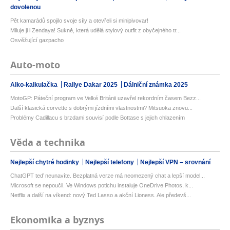
dovolenou
Pět kamarádů spojilo svoje síly a otevřeli si minipivovar!
Miluje ji i Zendaya! Sukně, která udělá stylový outfit z obyčejného tr...
Osvěžující gazpacho
Auto-moto
Alko-kalkulačka
Rallye Dakar 2025
Dálniční známka 2025
MotoGP: Páteční program ve Velké Británii uzavřel rekordním časem Bezz...
Další klasická corvette s dobrými jízdními vlastnostmi? Mitsuoka znovu...
Problémy Cadillacu s brzdami souvisí podle Bottase s jejich chlazením
Věda a technika
Nejlepší chytré hodinky
Nejlepší telefony
Nejlepší VPN – srovnání
ChatGPT teď neunavíte. Bezplatná verze má neomezený chat a lepší model...
Microsoft se nepoučil. Ve Windows potichu instaluje OneDrive Photos, k...
Netflix a další na víkend: nový Ted Lasso a akční Lioness. Ale předevš...
Ekonomika a byznys