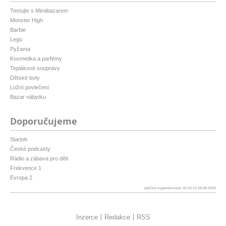
Testujte s Mimibazarem
Monster High
Barbie
Lego
Pyžama
Kosmetika a parfémy
Teplákové soupravy
Dětské boty
Ložní povlečení
Bazar nábytku
Doporučujeme
Starjob
České podcasty
Rádio a zábava pro děti
Frekvence 1
Evropa 2
patička vygenerovaná: 05:10:14 08.08.2026
Inzerce
Redakce
RSS