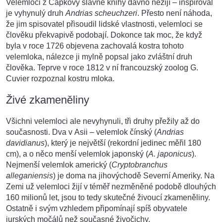
Velemloci z Čapkovy slavné knihy dávno nežijí – inspiroval
je vyhynulý druh
Andrias scheuchzeri
. Přesto není náhoda,
že jim spisovatel přisoudil lidské vlastnosti, velemloci se
člověku překvapivě podobají. Dokonce tak moc, že když
byla v roce 1726 objevena zachovalá kostra tohoto
velemloka, nálezce ji mylně popsal jako zvláštní druh
člověka. Teprve v roce 1812 v ní francouzský zoolog G.
Cuvier rozpoznal kostru mloka.
Živé zkameněliny
Všichni velemloci ale nevyhynuli, tři druhy přežily až do
současnosti. Dva v Asii – velemlok čínský (
Andrias
davidianus
), který je největší (rekordní jedinec měřil 180
cm), a o něco menší velemlok japonský (
A. japonicus
).
Nejmenší velemlok americký (
Cryptobranchus
alleganiensis
) je doma na jihovýchodě Severní Ameriky. Na
Zemi už velemloci žijí v téměř nezměněné podobě dlouhých
160 milionů let, jsou to tedy skutečné živoucí zkameněliny.
Ostatně i svým vzhledem připomínají spíš obyvatele
jurských močálů než současné živočichy.