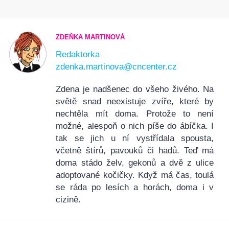
ZDEŇKA MARTINOVÁ
Redaktorka
zdenka.martinova@cncenter.cz
Zdena je nadšenec do všeho živého. Na
světě snad neexistuje zvíře, které by
nechtěla mít doma. Protože to není
možné, alespoň o nich píše do ábíčka. I
tak se jich u ní vystřídala spousta,
včetně štírů, pavouků či hadů. Teď má
doma stádo želv, gekonů a dvě z ulice
adoptované kočičky. Když má čas, toulá
se ráda po lesích a horách, doma i v
cizině.