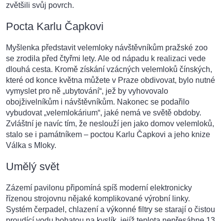
zvětšili svůj povrch.
Pocta Karlu Čapkovi
Myšlenka představit velemloky návštěvníkům pražské zoo
se zrodila před čtyřmi lety. Ale od nápadu k realizaci vede
dlouhá cesta. Kromě získání vzácných velemloků čínských,
které od konce května můžete v Praze obdivovat, bylo nutné
vymyslet pro ně „ubytování“, jež by vyhovovalo
obojživelníkům i návštěvníkům. Nakonec se podařilo
vybudovat „velemlokárium“, jaké nemá ve světě obdoby.
Zvláštní je navíc tím, že neslouží jen jako domov velemloků,
stalo se i památníkem – poctou Karlu Čapkovi a jeho knize
Válka s Mloky.
Umělý svět
Zázemí pavilonu připomíná spíš moderní elektronicky
řízenou strojovnu nějaké komplikované výrobní linky.
Systém čerpadel, chlazení a výkonné filtry se starají o čistou
proudící vodu bohatou na kyslík, jejíž teplota nepřesáhne 13