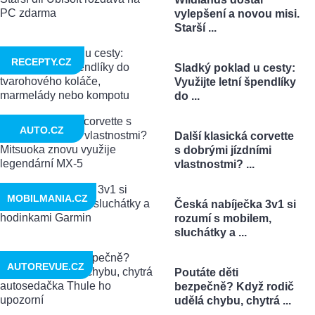
vylepšení a novou misi.
Starší ...
RECEPTY.CZ
Sladký poklad u cesty:
Využijte letní špendlíky
do ...
AUTO.CZ
Další klasická corvette
s dobrými jízdními
vlastnostmi? ...
MOBILMANIA.CZ
Česká nabíječka 3v1 si
rozumí s mobilem,
sluchátky a ...
AUTOREVUE.CZ
Poutáte děti
bezpečně? Když rodič
udělá chybu, chytrá ...