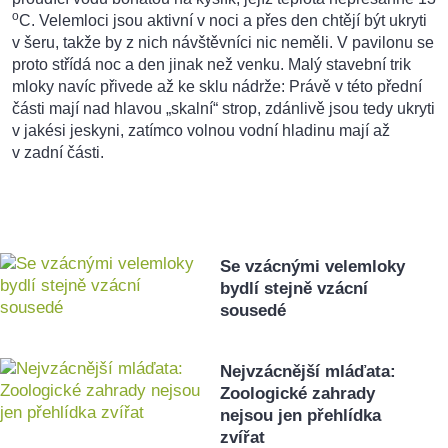
o
C. Velemloci jsou aktivní v noci a přes den chtějí být ukryti
v šeru, takže by z nich návštěvníci nic neměli. V pavilonu se
proto střídá noc a den jinak než venku. Malý stavební trik
mloky navíc přivede až ke sklu nádrže: Právě v této přední
části mají nad hlavou „skalní“ strop, zdánlivě jsou tedy ukryti
v jakési jeskyni, zatímco volnou vodní hladinu mají až
v zadní části.
Se vzácnými velemloky
bydlí stejně vzácní
sousedé
Nejvzácnější mláďata:
Zoologické zahrady
nejsou jen přehlídka
zvířat