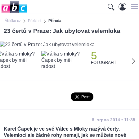
Ábíčko.cz
Přečti si
Příroda
23 čertů v Praze: Jak ubytovat velemloka
5
FOTOGRAFIÍ
8. srpna 2014 • 11:35
Karel Čapek je ve své Válce s Mloky nazývá čerty.
Velemloci ale žádné rohy nemají, jak se můžete nově