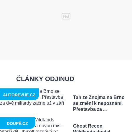
ČLÁNKY ODJINUD
AUTOREVUE.CZ
Tah ze Znojma na Brno
se změní k nepoznání.
Přestavba za ...
DOUPĚ.CZ
Ghost Recon
Wildlands dostal