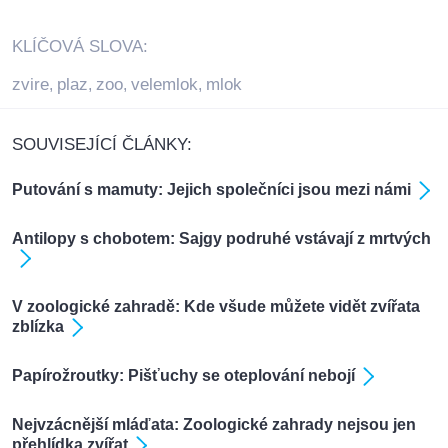
KLÍČOVÁ SLOVA:
zvire
plaz
zoo
velemlok
mlok
,
,
,
,
SOUVISEJÍCÍ ČLÁNKY:
Putování s mamuty: Jejich společníci jsou mezi námi
Antilopy s chobotem: Sajgy podruhé vstávají z mrtvých
V zoologické zahradě: Kde všude můžete vidět zvířata
zblízka
Papírožroutky: Pišťuchy se oteplování nebojí
Nejvzácnější mláďata: Zoologické zahrady nejsou jen
přehlídka zvířat