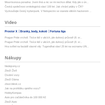
Mourrisonova poradna: Jsem líná a nic se mi nechce dělat: Kdy jde o ún...
Česká společnost ornitologická slaví 100 let: Jak chrání ptáky v ČR?
Vyzkoušejte český kyberpunk. V Netspectre se stanete elitním hackerem ...
Video
Prostor X
Branky, body, kokoti
Fortuna liga
Prague Pride vrcholí: Tisíce lidí v ulicích, jde duhový průvod! (8. sr...
Prague Pride vrcholí: Tisíce lidí v ulicích, jde duhový průvod! (8. sr...
Hra světel na fasádě slavné vily: Tugendhat slaví 25 let na seznamu UN...
Nákupy
hledejceny.cz
Zboží Živě
Osobní vozy
Zboží Dáma
zbozi.blesk.cz
Jak na prohlídku ojetého vozu?
HobbyKompas
Auto pro začátečníka do 100 000 Kč
Zboží Auto