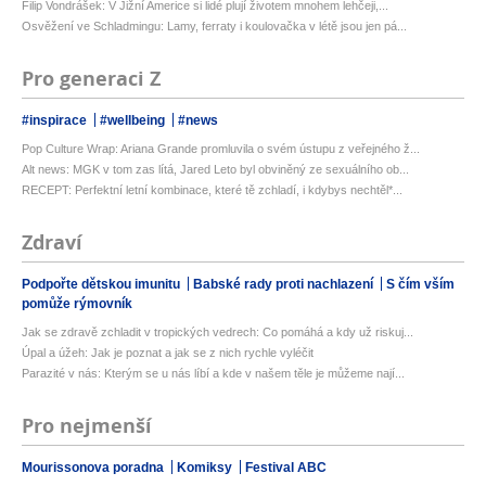
Filip Vondrášek: V Jižní Americe si lidé plují životem mnohem lehčeji,...
Osvěžení ve Schladmingu: Lamy, ferraty i koulovačka v létě jsou jen pá...
Pro generaci Z
#inspirace
#wellbeing
#news
Pop Culture Wrap: Ariana Grande promluvila o svém ústupu z veřejného ž...
Alt news: MGK v tom zas lítá, Jared Leto byl obviněný ze sexuálního ob...
RECEPT: Perfektní letní kombinace, které tě zchladí, i kdybys nechtěl*...
Zdraví
Podpořte dětskou imunitu
Babské rady proti nachlazení
S čím vším
pomůže rýmovník
Jak se zdravě zchladit v tropických vedrech: Co pomáhá a kdy už riskuj...
Úpal a úžeh: Jak je poznat a jak se z nich rychle vyléčit
Parazité v nás: Kterým se u nás líbí a kde v našem těle je můžeme nají...
Pro nejmenší
Mourissonova poradna
Komiksy
Festival ABC