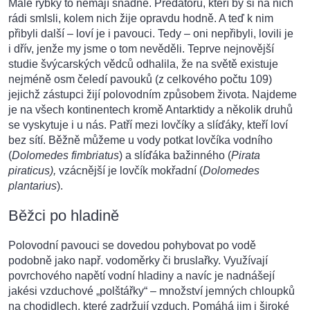
Malé rybky to nemají snadné. Predátorů, kteří by si na nich
rádi smlsli, kolem nich žije opravdu hodně. A teď k nim
přibyli další – loví je i pavouci. Tedy – oni nepřibyli, lovili je
i dřív, jenže my jsme o tom nevěděli. Teprve nejnovější
studie švýcarských vědců odhalila, že na světě existuje
nejméně osm čeledí pavouků (z celkového počtu 109)
jejichž zástupci žijí polovodním způsobem života. Najdeme
je na všech kontinentech kromě Antarktidy a několik druhů
se vyskytuje i u nás. Patří mezi lovčíky a slíďáky, kteří loví
bez sítí. Běžně můžeme u vody potkat lovčíka vodního
(
Dolomedes fimbriatus
) a slíďáka bažinného (
Pirata
piraticus),
vzácnější je lovčík mokřadní (
Dolomedes
plantarius
).
Běžci po hladině
Polovodní pavouci se dovedou pohybovat po vodě
podobně jako např. vodoměrky či bruslařky. Využívají
povrchového napětí vodní hladiny a navíc je nadnášejí
jakési vzduchové „polštářky“ – množství jemných chloupků
na chodidlech, které zadržují vzduch. Pomáhá jim i široké