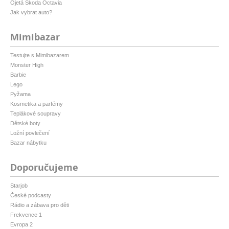
Ojetá Škoda Octavia
Jak vybrat auto?
Mimibazar
Testujte s Mimibazarem
Monster High
Barbie
Lego
Pyžama
Kosmetika a parfémy
Teplákové soupravy
Dětské boty
Ložní povlečení
Bazar nábytku
Doporučujeme
Starjob
České podcasty
Rádio a zábava pro děti
Frekvence 1
Evropa 2