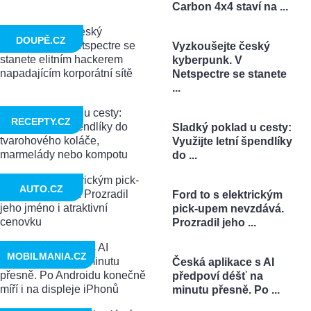
Carbon 4x4 staví na ...
DOUPĚ.CZ
Vyzkoušejte český
kyberpunk. V
Netspectre se stanete
...
RECEPTY.CZ
Sladký poklad u cesty:
Využijte letní špendlíky
do ...
AUTO.CZ
Ford to s elektrickým
pick-upem nevzdává.
Prozradil jeho ...
MOBILMANIA.CZ
Česká aplikace s AI
předpoví déšť na
minutu přesně. Po ...