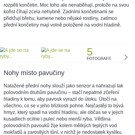
rozpětí končetin. Moc toho ale nenaběhají, protože na svou
kořist číhají zcela nehybně. Zadními končetinami se
přidržují břehu, kamene nebo nějaké rostliny, zatímco
přední končetiny mají volně položené na vodní hladině.
5
FOTOGRAFIÍ
Nohy místo pavučiny
Natažené přední nohy slouží jako senzor a nahrazují tak
polovodním druhům pavučinu – stačí nepatrné zčeření
hladiny k tomu, aby pavouk vyrazil do útoku. Útočí na
všechno, co se v jeho blízkosti pohne. Nejčastěji to bývá
hmyz, který spadl na vodní hladinu, ale občas se v jejich
kusadlech ocitne i pulec nebo menší ryba. Většina
polovodních pavouků žije kolem mělkých teplých vod
mokřadů a zarostlých tůní, v nichž je nedostatek kyslíku.