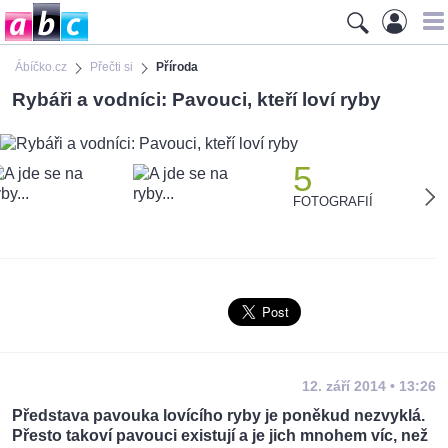
Ábíčko.cz
Přečti si
Příroda
Rybáři a vodníci: Pavouci, kteří loví ryby
5
FOTOGRAFIÍ
12. září 2014 • 13:26
Představa pavouka lovícího ryby je poněkud nezvyklá.
Přesto takoví pavouci existují a je jich mnohem víc, než