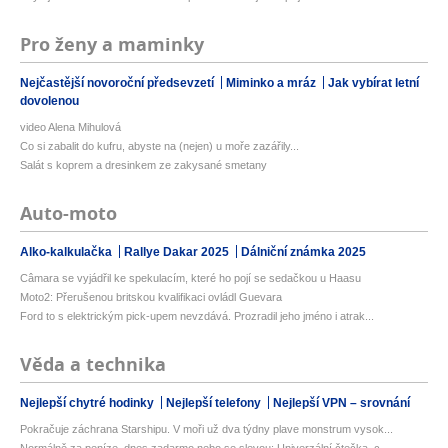
Pro ženy a maminky
Nejčastější novoroční předsevzetí
Miminko a mráz
Jak vybírat letní
dovolenou
video Alena Mihulová
Co si zabalit do kufru, abyste na (nejen) u moře zazářily...
Salát s koprem a dresinkem ze zakysané smetany
Auto-moto
Alko-kalkulačka
Rallye Dakar 2025
Dálniční známka 2025
Câmara se vyjádřil ke spekulacím, které ho pojí se sedačkou u Haasu
Moto2: Přerušenou britskou kvalifikaci ovládl Guevara
Ford to s elektrickým pick-upem nevzdává. Prozradil jeho jméno i atrak...
Věda a technika
Nejlepší chytré hodinky
Nejlepší telefony
Nejlepší VPN – srovnání
Pokračuje záchrana Starshipu. V moři už dva týdny plave monstrum vysok...