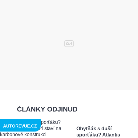
ČLÁNKY ODJINUD
AUTOREVUE.CZ
Obytňák s duší
sporťáku? Atlantis