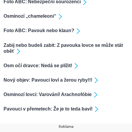
Foto ABC: Nebezpeční sourozenci
Osminozí „chameleoni“
Foto ABC: Pavouk nebo klaun?
Zabij nebo budeš zabit: Z pavouka lovce se může stát
oběť
Osm očí dravce: Nedá se plížit!
Nový objev: Pavouci loví a žerou ryby!!!
Osminozí lovci: Varování! Arachnofóbie
Pavouci v přemetech: Že je to teda baví!