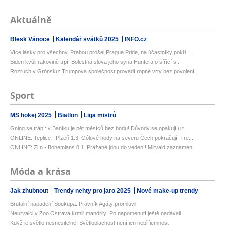
Aktuálně
Blesk Vánoce
Kalendář svátků 2025
INFO.cz
Více lásky pro všechny. Prahou prošel Prague Pride, na účastníky pokři...
Biden kvůli rakovině trpí! Bolestná slova jeho syna Huntera o šířící s...
Rozruch v Grónsku: Trumpova společnost provádí ropné vrty bez povolení...
Sport
MS hokej 2025
Biatlon
Liga mistrů
Gning se trápí: v Baníku je pět měsíců bez bodu! Důvody se opakují u t...
ONLINE: Teplice - Plzeň 1:3. Gólové hody na severu Čech pokračují! Tre...
ONLINE: Zlín - Bohemians 0:1. Pražané jdou do vedení! Mirvald zaznamen...
Móda a krása
Jak zhubnout
Trendy nehty pro jaro 2025
Nové make-up trendy
Brutální napadení Soukupa. Právník Agáty promluvil
Neurvalci v Zoo Ostrava krmili mandrily! Po napomenutí ještě nadávali
Když je světlo nesnesitelné: Světloplachost není jen nepříjemnost