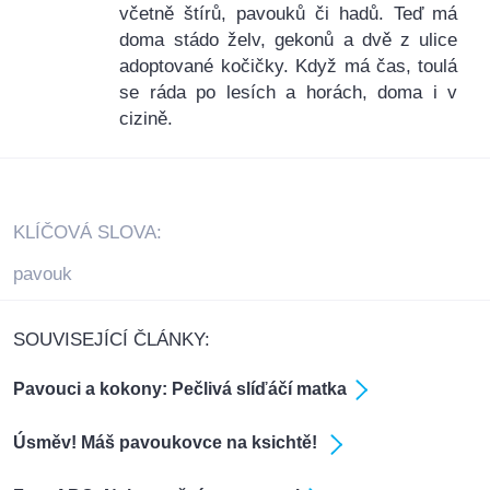
včetně štírů, pavouků či hadů. Teď má
doma stádo želv, gekonů a dvě z ulice
adoptované kočičky. Když má čas, toulá
se ráda po lesích a horách, doma i v
cizině.
KLÍČOVÁ SLOVA:
pavouk
SOUVISEJÍCÍ ČLÁNKY:
Pavouci a kokony: Pečlivá slíďáčí matka
Úsměv! Máš pavoukovce na ksichtě!