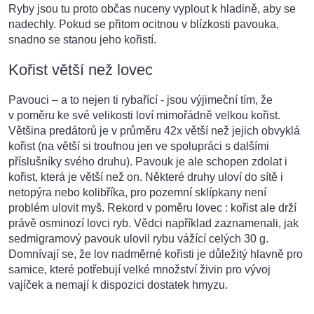
Ryby jsou tu proto občas nuceny vyplout k hladině, aby se
nadechly. Pokud se přitom ocitnou v blízkosti pavouka,
snadno se stanou jeho kořistí.
Kořist větší než lovec
Pavouci – a to nejen ti rybařící - jsou výjimeční tím, že
v poměru ke své velikosti loví mimořádně velkou kořist.
Většina predátorů je v průměru 42x větší než jejich obvyklá
kořist (na větší si troufnou jen ve spolupráci s dalšími
příslušníky svého druhu). Pavouk je ale schopen zdolat i
kořist, která je větší než on. Některé druhy uloví do sítě i
netopýra nebo kolibříka, pro pozemní sklípkany není
problém ulovit myš. Rekord v poměru lovec : kořist ale drží
právě osminozí lovci ryb. Vědci například zaznamenali, jak
sedmigramový pavouk ulovil rybu vážící celých 30 g.
Domnívají se, že lov nadměrné kořisti je důležitý hlavně pro
samice, které potřebují velké množství živin pro vývoj
vajíček a nemají k dispozici dostatek hmyzu.