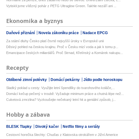
Normálně za peníze, dnes zadarmo nebo se slevou: Univerzální čtečka, c...
Vytiskli jsme vítězný pohár z PETG Ultraglow Green. Takhle nezáří ani ...
Ekonomika a byznys
Daňové přiznání
Novela zákoníku práce
Nadace EPCG
Za státní dluhy Česko platí čtvrté nejvyšší úroky v Evropské unii
Děsivý pohled na českou krajinu. Proč v Česku mizí voda a jak k tomu p...
Emancipace českých miliardářů. Proč Strnad, Křetínský a Komárek nakupu...
Recepty
Oblíbené zimní polévky
Domácí pekárny
Jídlo podle horoskopu
Sladký poklad u cesty: Využijte letní špendlíky do tvarohového koláče,...
Domácí kečup pečený v troubě: Vyžaduje minimum práce a chutná lépe než...
Cuketová zmrzlina? Vyzkoušejte nečekaný letní hit a geniální způsob, j...
Hobby a zábava
BLESK Tlapky
Divoký kačer
Netflix filmy a seriály
Cestovní horečka šlechty: Chuďas z Klatovska otrokářem v Jižní Americe