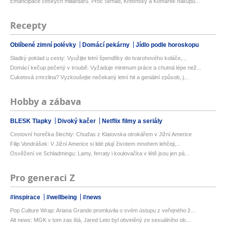
Emancipace českých miliardářů. Proč Strnad, Křetínský a Komárek nakupu...
Recepty
Oblíbené zimní polévky
Domácí pekárny
Jídlo podle horoskopu
Sladký poklad u cesty: Využijte letní špendlíky do tvarohového koláče,...
Domácí kečup pečený v troubě: Vyžaduje minimum práce a chutná lépe než...
Cuketová zmrzlina? Vyzkoušejte nečekaný letní hit a geniální způsob, j...
Hobby a zábava
BLESK Tlapky
Divoký kačer
Netflix filmy a seriály
Cestovní horečka šlechty: Chuďas z Klatovska otrokářem v Jižní Americe
Filip Vondrášek: V Jižní Americe si lidé plují životem mnohem lehčeji,...
Osvěžení ve Schladmingu: Lamy, ferraty i koulovačka v létě jsou jen pá...
Pro generaci Z
#inspirace
#wellbeing
#news
Pop Culture Wrap: Ariana Grande promluvila o svém ústupu z veřejného ž...
Alt news: MGK v tom zas lítá, Jared Leto byl obviněný ze sexuálního ob...