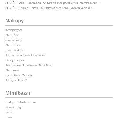
SESTŘIH: Zlín - Bohemians 0:2. Klokani mají první výhru, premiérovou t...
SESTŘIH: Teplice - Plzeň 5:5. Bláznivá přestřelka, Viktoria vedla o tř...
Nákupy
hledejceny.cz
Zboží Živě
Osobní vozy
Zboží Dáma
zbozi.blesk.cz
Jak na prohlídku ojetého vozu?
HobbyKompas
Auto pro začátečníka do 100 000 Kč
Zboží Auto
Ojetá Škoda Octavia
Jak vybrat auto?
Mimibazar
Testujte s Mimibazarem
Monster High
Barbie
Lego