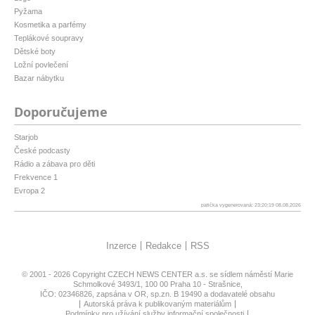
Pyžama
Kosmetika a parfémy
Teplákové soupravy
Dětské boty
Ložní povlečení
Bazar nábytku
Doporučujeme
Starjob
České podcasty
Rádio a zábava pro děti
Frekvence 1
Evropa 2
patička vygenerovaná: 23:20:19 08.08.2026
Inzerce
Redakce
RSS
© 2001 - 2026 Copyright
CZECH NEWS CENTER a.s.
se sídlem náměstí Marie
Schmolkové 3493/1, 100 00 Praha 10 - Strašnice,
IČO: 02346826, zapsána v OR, sp.zn. B 19490 a dodavatelé obsahu
Autorská práva k publikovaným materiálům
Podmínky pro užívání služby informační společnosti