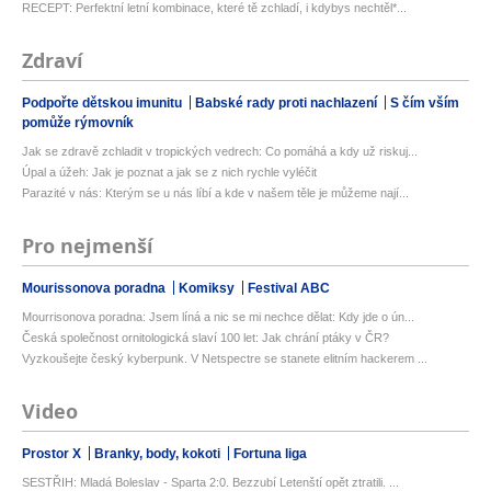
RECEPT: Perfektní letní kombinace, které tě zchladí, i kdybys nechtěl*...
Zdraví
Podpořte dětskou imunitu
Babské rady proti nachlazení
S čím vším
pomůže rýmovník
Jak se zdravě zchladit v tropických vedrech: Co pomáhá a kdy už riskuj...
Úpal a úžeh: Jak je poznat a jak se z nich rychle vyléčit
Parazité v nás: Kterým se u nás líbí a kde v našem těle je můžeme nají...
Pro nejmenší
Mourissonova poradna
Komiksy
Festival ABC
Mourrisonova poradna: Jsem líná a nic se mi nechce dělat: Kdy jde o ún...
Česká společnost ornitologická slaví 100 let: Jak chrání ptáky v ČR?
Vyzkoušejte český kyberpunk. V Netspectre se stanete elitním hackerem ...
Video
Prostor X
Branky, body, kokoti
Fortuna liga
SESTŘIH: Mladá Boleslav - Sparta 2:0. Bezzubí Letenští opět ztratili. ...