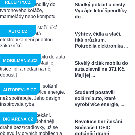
RECEPTY.CZ
Sladký poklad u cesty:
Využijte letní špendlíky
do ...
AUTO.CZ
Výhřev, čidla a stačí,
říká průzkum.
Pokročilá elektronika ...
MOBILMANIA.CZ
Skvělý držák mobilu do
auta zlevnil na 371 Kč.
Mají jej ...
AUTOREVUE.CZ
Studenti postavili
solární auto, které
vyrobí více energie, ...
DIGIARENA.CZ
Revoluce bez čekání.
Snímače LOFIC
dohánějí drahé ...