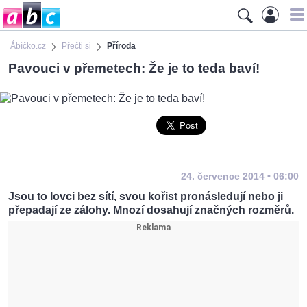
Ábíčko.cz
Přečti si
Příroda
Pavouci v přemetech: Že je to teda baví!
24. července 2014 • 06:00
Jsou to lovci bez sítí, svou kořist pronásledují nebo ji
přepadají ze zálohy. Mnozí dosahují značných rozměrů.