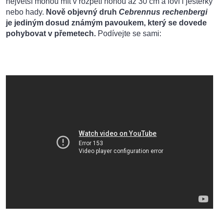
největší mohou mít v rozpětí nohou až 30 cm a loví i ještěrky
nebo hady.
Nově objevný druh
Cebrennus rechenbergi
je jediným dosud známým pavoukem, který se dovede
pohybovat v přemetech.
Podívejte se sami: