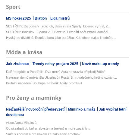
Sport
MS hokej 2025
Biatlon
Liga mistrů
SESTŘIHY: Divočina v Teplicích, další ztráta Sparty. Liberec vyhrál, Z...
SESTŘIH: Boleslav - Sparta 2:0. Bezzubí Letenští opět ztratili, domácí...
Hyský po divočině: Remízu beru jako porážku. Kdo chce, najde i hodně p...
Móda a krása
Jak zhubnout
Trendy nehty pro jaro 2025
Nové make-up trendy
Další tragédie u Pohořelic: Dva mrtví! Auta se srazila při předjíždění
Navracel domů mrtvá těla Ukrajinců i Rusů: Smrt válečného hrdiny oznám...
Brutální napadení Soukupa. Právník Agáty promluvil
Pro ženy a maminky
Nejčastější novoroční předsevzetí
Miminko a mráz
Jak vybírat letní
dovolenou
video Alena Mihulová
Co si zabalit do kufru, abyste na (nejen) u moře zazářily...
Salát s koprem a dresinkem ze zakysané smetany