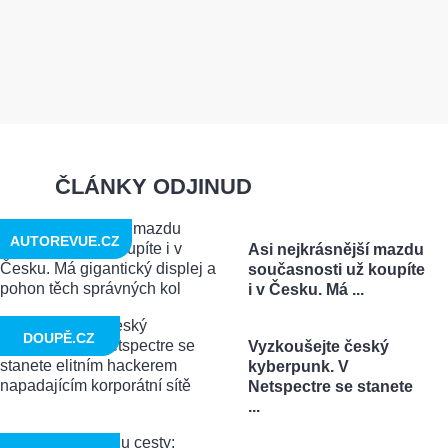
ČLÁNKY ODJINUD
AUTOREVUE.CZ
Asi nejkrásnější mazdu
současnosti už koupíte
i v Česku. Má ...
DOUPĚ.CZ
Vyzkoušejte český
kyberpunk. V
Netspectre se stanete
...