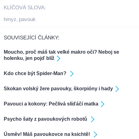
KLÍČOVÁ SLOVA:
hmyz
pavouk
,
SOUVISEJÍCÍ ČLÁNKY:
Moucho, proč máš tak velké makro oči? Neboj se
holenku, jen pojď blíž
Kdo chce být Spider-Man?
Skokan volský žere pavouky, škorpióny i hady
Pavouci a kokony: Pečlivá slíďáčí matka
Psycho šaty z pavoukových robotů
Úsměv! Máš pavoukovce na ksichtě!