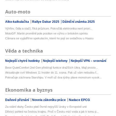
Auto-moto
Alko-kalkulačka
Rallye Dakar 2025
Dálniční známka 2025
Výhřev, čidla a stačí, říká průzkum. Pokročilá elektronika není priori...
MotoGP: Martin proměnil pole position ve výhru v britském sprintu
Câmara se vyjádřil ke spekulacím, které ho pojí se sedačkou u Haasu
Věda a technika
Nejlepší chytré hodinky
Nejlepší telefony
Nejlepší VPN – srovnání
Bose QuietComfort 2nd Gen přebírají funkce dražších Ultra. Mají prosto...
Aktualizujte své Windows 11 Insider do 11. srpna. Pak už vám nebudou f...
Pokračuje záchrana Starshipu. V moři už dva týdny plave monstrum vysok...
Ekonomika a byznys
Daňové přiznání
Novela zákoníku práce
Nadace EPCG
Za státní dluhy Česko platí čtvrté nejvyšší úroky v Evropské unii
Děsivý pohled na českou krajinu. Proč v Česku mizí voda a jak k tomu p...