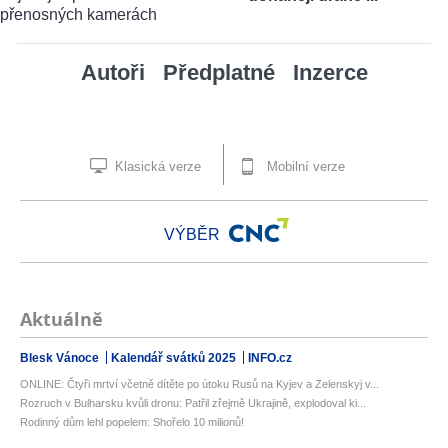
Autoři
Předplatné
Inzerce
Klasická verze
Mobilní verze
VÝBĚR
Aktuálně
Blesk Vánoce
Kalendář svátků 2025
INFO.cz
ONLINE: Čtyři mrtví včetně dítěte po útoku Rusů na Kyjev a Zelenskyj v...
Rozruch v Bulharsku kvůli dronu: Patřil zřejmě Ukrajině, explodoval ki...
Rodinný dům lehl popelem: Shořelo 10 milionů!