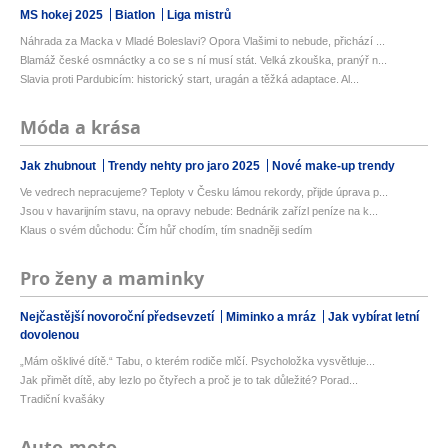
MS hokej 2025
Biatlon
Liga mistrů
Náhrada za Macka v Mladé Boleslavi? Opora Vlašimi to nebude, přichází ...
Blamáž české osmnáctky a co se s ní musí stát. Velká zkouška, pranýř n...
Slavia proti Pardubicím: historický start, uragán a těžká adaptace. Al...
Móda a krása
Jak zhubnout
Trendy nehty pro jaro 2025
Nové make-up trendy
Ve vedrech nepracujeme? Teploty v Česku lámou rekordy, přijde úprava p...
Jsou v havarijním stavu, na opravy nebude: Bednárik zařízl peníze na k...
Klaus o svém důchodu: Čím hůř chodím, tím snadněji sedím
Pro ženy a maminky
Nejčastější novoroční předsevzetí
Miminko a mráz
Jak vybírat letní
dovolenou
„Mám ošklivé dítě.“ Tabu, o kterém rodiče mlčí. Psycholožka vysvětluje...
Jak přimět dítě, aby lezlo po čtyřech a proč je to tak důležité? Porad...
Tradiční kvašáky
Auto-moto