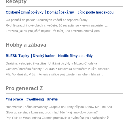
Recepty
Oblíbené zimní polévky
Domácí pekárny
Jídlo podle horoskopu
Od pondělí do pátku: 5 rodinných večeří ze srpnové úrody
Rychlé prázdninové obědy či večeře: 10 receptů, se kterými uspějete i ...
Zmrzlina, jakou jste ještě nejedli! Pět míst, kde zmrzlina chutná jako...
Hobby a zábava
BLESK Tlapky
Divoký kačer
Netflix filmy a seriály
Draisina, velocipéd i kostitřas: Unikátní bicykly v Muzeu Chodska
Cestovní horečka šlechty: Chuďas z Klatovska otrokářem v Jižní Americe
Filip Vondrášek: V Jižní Americe si lidé plují životem mnohem lehčeji,...
Pro generaci Z
#inspirace
#wellbeing
#news
Hot events: Začíná slovenský Grape a do Prahy přijedou Show Me The Bod...
Glow up se stává luxusem, proč mladí lidé říkají ano glow downu?
Pop Culture Wrap: Ariana Grande promluvila o svém ústupu z veřejného ž...