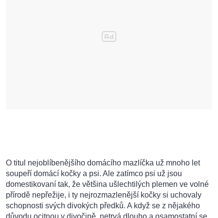
O titul nejoblíbenějšího domácího mazlíčka už mnoho let
soupeří domácí kočky a psi. Ale zatímco psi už jsou
domestikovaní tak, že většina ušlechtilých plemen ve volné
přírodě nepřežije, i ty nejrozmazlenější kočky si uchovaly
schopnosti svých divokých předků. A když se z nějakého
důvodu ocitnou v divočině, netrvá dlouho a osamostatní se