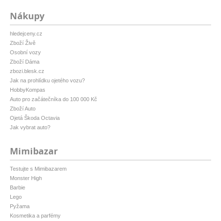
Nákupy
hledejceny.cz
Zboží Živě
Osobní vozy
Zboží Dáma
zbozi.blesk.cz
Jak na prohlídku ojetého vozu?
HobbyKompas
Auto pro začátečníka do 100 000 Kč
Zboží Auto
Ojetá Škoda Octavia
Jak vybrat auto?
Mimibazar
Testujte s Mimibazarem
Monster High
Barbie
Lego
Pyžama
Kosmetika a parfémy