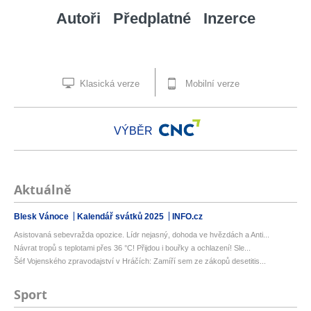
Autoři
Předplatné
Inzerce
Klasická verze
Mobilní verze
VÝBĚR
Aktuálně
Blesk Vánoce
Kalendář svátků 2025
INFO.cz
Asistovaná sebevražda opozice. Lídr nejasný, dohoda ve hvězdách a Anti...
Návrat tropů s teplotami přes 36 °C! Přijdou i bouřky a ochlazení! Sle...
Šéf Vojenského zpravodajství v Hráčích: Zamíří sem ze zákopů desetitis...
Sport