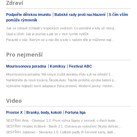
Zdraví
Podpořte dětskou imunitu
Babské rady proti nachlazení
S čím vším
pomůže rýmovník
Jak se zdravě zchladit v tropických vedrech: Co pomáhá a kdy už riskuj...
Úpal a úžeh: Jak je poznat a jak se z nich rychle vyléčit
Parazité v nás: Kterým se u nás líbí a kde v našem těle je můžeme nají...
Pro nejmenší
Mourissonova poradna
Komiksy
Festival ABC
Mourrisonova poradna: Má smysl zrušit devátou třídu a jít na střední š...
Nahlédněte do nové továrny Škoda Auto: Takhle probíhá výroba baterií p...
Vybíráme nejlepší herní adaptace Pána prstenů. Moderní pecky i histori...
Video
Prostor X
Branky, body, kokoti
Fortuna liga
SESTŘIH: Artis - Olomouc 1:2. První výhra Sigmy v sezoně, o třech bode...
SESTŘIH: Hradec Králové - Baník 2:1. Ostrava po vyloučení Skyby dohráv...
SESTŘIH: Jablonec - Slovácko 1:0. Celkem padly tři červené karty, dalš...