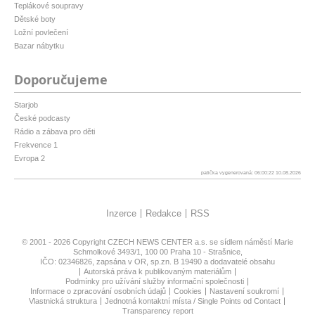
Teplákové soupravy
Dětské boty
Ložní povlečení
Bazar nábytku
Doporučujeme
Starjob
České podcasty
Rádio a zábava pro děti
Frekvence 1
Evropa 2
patička vygenerovaná: 06:00:22 10.08.2026
Inzerce
Redakce
RSS
© 2001 - 2026 Copyright
CZECH NEWS CENTER a.s.
se sídlem náměstí Marie
Schmolkové 3493/1, 100 00 Praha 10 - Strašnice,
IČO: 02346826, zapsána v OR, sp.zn. B 19490 a dodavatelé obsahu
Autorská práva k publikovaným materiálům
Podmínky pro užívání služby informační společnosti
Informace o zpracování osobních údajů
Cookies
Nastavení soukromí
Vlastnická struktura
Jednotná kontaktní místa / Single Points od Contact
Transparency report