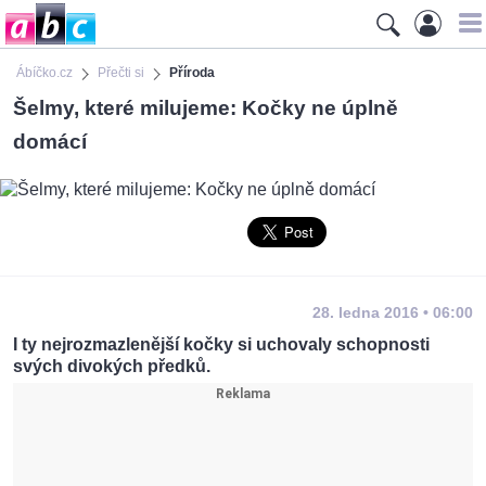
Ábíčko.cz
Přečti si
Příroda
Šelmy, které milujeme: Kočky ne úplně
domácí
28. ledna 2016 • 06:00
I ty nejrozmazlenější kočky si uchovaly schopnosti
svých divokých předků.