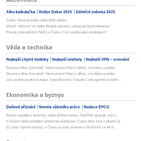
Alko-kalkulačka
Rallye Dakar 2025
Dálniční známka 2025
Gasly: Nová pravidla zašla příliš daleko
Moto3: Vítězství ve Velké Británii nakonec vybojoval David Almansa
Pokuty zahraničních řidičů v Česku: Cizí značka jako privilegium?
Věda a technika
Nejlepší chytré hodinky
Nejlepší telefony
Nejlepší VPN – srovnání
Recenze filmu Zmrzlinář. Hitchcockovi Ptáci s dětmi, zmrzlinou a podst...
Recenze filmu Zmrzlinář. Hitchcockovi Ptáci s dětmi, zmrzlinou a podst...
Jak vznikla jazyková mapa. Vytvořili jsme v Claude Code agentní systém...
Ekonomika a byznys
Daňové přiznání
Novela zákoníku práce
Nadace EPCG
Rusko vypadlo z dvacítky, vládu přebírá sever. Žebříček ukazuje, kdo z...
S novým elektromobilem překonali očekávání. Cupra bere osm z deseti zá...
EU staví čipové továrny, v Česku to stojí. Investici v Rožnově za 44 m...