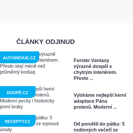
ČLÁNKY ODJINUD
AUTOREVUE.CZ
Forster Vantasy
výrazně dospěl s
chytrým interiérem.
Přesto ...
DOUPĚ.CZ
Vybíráme nejlepší herní
adaptace Pána
prstenů. Moderní ...
RECEPTY.CZ
Od pondělí do pátku: 5
rodinných večeří ze