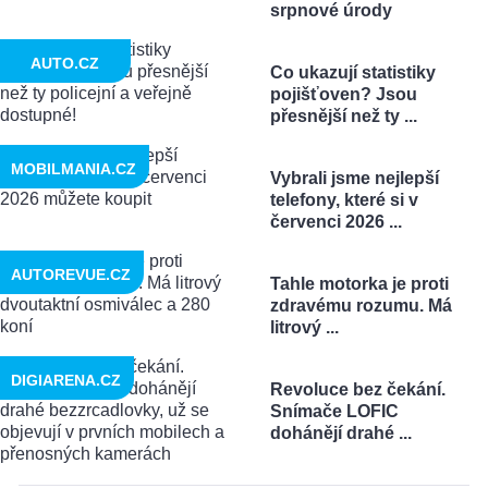
srpnové úrody
AUTO.CZ
Co ukazují statistiky
pojišťoven? Jsou
přesnější než ty ...
MOBILMANIA.CZ
Vybrali jsme nejlepší
telefony, které si v
červenci 2026 ...
AUTOREVUE.CZ
Tahle motorka je proti
zdravému rozumu. Má
litrový ...
DIGIARENA.CZ
Revoluce bez čekání.
Snímače LOFIC
dohánějí drahé ...