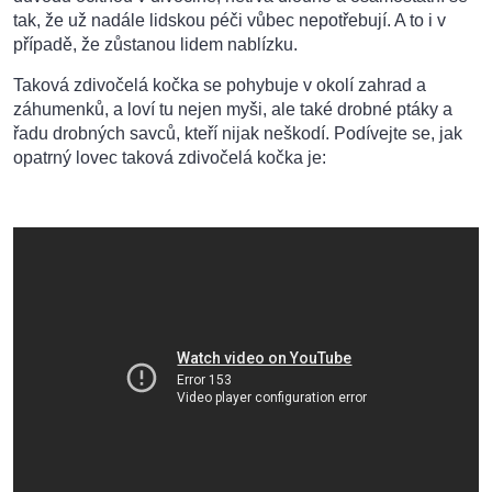
tak, že už nadále lidskou péči vůbec nepotřebují. A to i v
případě, že zůstanou lidem nablízku.
Taková zdivočelá kočka se pohybuje v okolí zahrad a
záhumenků, a loví tu nejen myši, ale také drobné ptáky a
řadu drobných savců, kteří nijak neškodí. Podívejte se, jak
opatrný lovec taková zdivočelá kočka je: