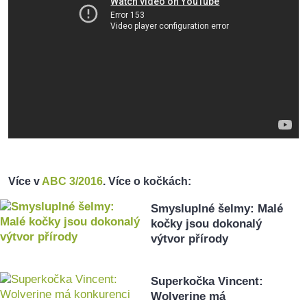
Více v
ABC 3/2016
. Více o kočkách:
Smysluplné šelmy: Malé
kočky jsou dokonalý
výtvor přírody
Superkočka Vincent:
Wolverine má