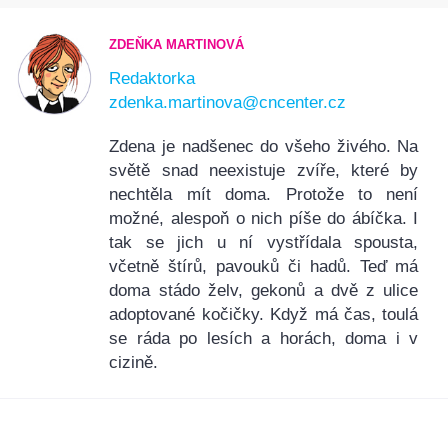
ZDEŇKA MARTINOVÁ
Redaktorka
zdenka.martinova@cncenter.cz
Zdena je nadšenec do všeho živého. Na
světě snad neexistuje zvíře, které by
nechtěla mít doma. Protože to není
možné, alespoň o nich píše do ábíčka. I
tak se jich u ní vystřídala spousta,
včetně štírů, pavouků či hadů. Teď má
doma stádo želv, gekonů a dvě z ulice
adoptované kočičky. Když má čas, toulá
se ráda po lesích a horách, doma i v
cizině.