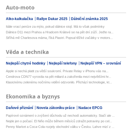
Auto-moto
Alko-kalkulačka
Rallye Dakar 2025
Dálniční známka 2025
Itálie vrací peníze za mýto, pokud dálnice stojí. Má to však podmínky
Dálnice D11 mezi Prahou a Hradcem Králové se na pět dní zúží. Jeďte ra...
Stříhá mě Charlesova máma, říká Piastri. Popsal těžké začátky v motors...
Věda a technika
Nejlepší chytré hodinky
Nejlepší telefony
Nejlepší VPN – srovnání
Apple si nechá platit za větší soukromí. Private Relay v iPhonu vás na...
Cendrova CDN77 vyrostla na pět miliard a zakořenila mezi největšími hr...
Klasickému zelenému nočnímu vidění odzvonilo. Přichází technologie, kt...
Ekonomika a byznys
Daňové přiznání
Novela zákoníku práce
Nadace EPCG
Papírové oznámení o zvýšení důchodu už nechodí automaticky. Stačí ale ...
Nejde jen o počasí. El Niňo může během měsíců zdražit potraviny po cel...
Penny Market a Coca-Cola rozjely obchodní válku v Česku. Lahve mizí z ...