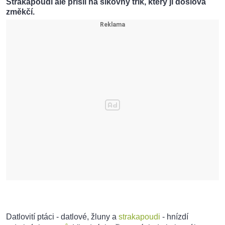
Strakapoudi ale přišli na šikovný trik, který ji doslova
změkčí.
Datlovití ptáci - datlové, žluny a
strakapoudi
- hnízdí