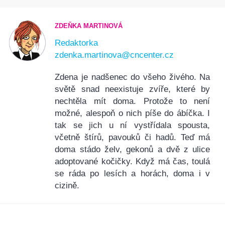
ZDEŇKA MARTINOVÁ
Redaktorka
zdenka.martinova@cncenter.cz
Zdena je nadšenec do všeho živého. Na
světě snad neexistuje zvíře, které by
nechtěla mít doma. Protože to není
možné, alespoň o nich píše do ábíčka. I
tak se jich u ní vystřídala spousta,
včetně štírů, pavouků či hadů. Teď má
doma stádo želv, gekonů a dvě z ulice
adoptované kočičky. Když má čas, toulá
se ráda po lesích a horách, doma i v
cizině.