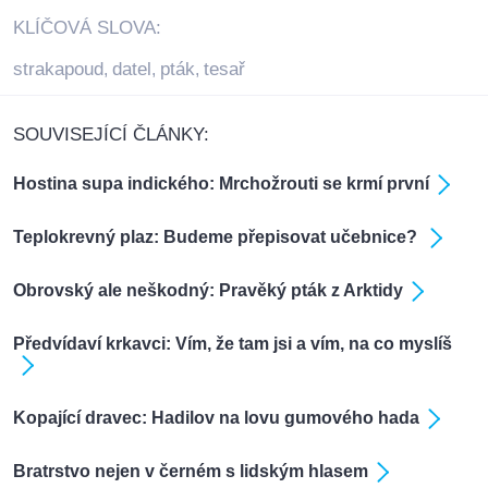
KLÍČOVÁ SLOVA:
strakapoud
datel
pták
tesař
,
,
,
SOUVISEJÍCÍ ČLÁNKY:
Hostina supa indického: Mrchožrouti se krmí první
Teplokrevný plaz: Budeme přepisovat učebnice?
Obrovský ale neškodný: Pravěký pták z Arktidy
Předvídaví krkavci: Vím, že tam jsi a vím, na co myslíš
Kopající dravec: Hadilov na lovu gumového hada
Bratrstvo nejen v černém s lidským hlasem