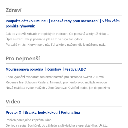
Zdraví
Podpořte dětskou imunitu
Babské rady proti nachlazení
S čím vším
pomůže rýmovník
Jak se zdravě zchladit v tropických vedrech: Co pomáhá a kdy už riskuj...
Úpal a úžeh: Jak je poznat a jak se z nich rychle vyléčit
Parazité v nás: Kterým se u nás líbí a kde v našem těle je můžeme nají...
Pro nejmenší
Mourissonova poradna
Komiksy
Festival ABC
Zase vychází Minecraft, tentokrát nativně pro Nintendo Switch 2. Nová ...
Recenze hry Splatoon Raiders. Nintendo proměnilo svou multiplayerovou ...
Nová mláďata vyder malých v Zoo Ostrava: K vidění budou jen do podzimu
Video
Prostor X
Branky, body, kokoti
Fortuna liga
Pohřeb policejního kapitána Jána
Deniova cesta: Sochůrek do základu a slávistická stoperská klika. Ukáž...