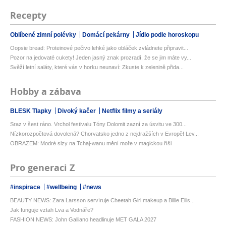
Recepty
Oblíbené zimní polévky
Domácí pekárny
Jídlo podle horoskopu
Oopsie bread: Proteinové pečivo lehké jako obláček zvládnete připravit...
Pozor na jedovaté cukety! Jeden jasný znak prozradí, že se jim máte vy...
Svěží letní saláty, které vás v horku neunaví: Zkuste k zelenině přida...
Hobby a zábava
BLESK Tlapky
Divoký kačer
Netflix filmy a seriály
Sraz v šest ráno. Vrchol festivalu Tóny Dolomit zazní za úsvitu ve 300...
Nízkorozpočtová dovolená? Chorvatsko jedno z nejdražších v Evropě! Lev...
OBRAZEM: Modré slzy na Tchaj-wanu mění moře v magickou říši
Pro generaci Z
#inspirace
#wellbeing
#news
BEAUTY NEWS: Zara Larsson servíruje Cheetah Girl makeup a Billie Eilis...
Jak funguje vztah Lva a Vodnáře?
FASHION NEWS: John Galliano headlinuje MET GALA 2027