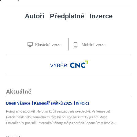
Autoři
Předplatné
Inzerce
Klasická verze
Mobilní verze
VÝBĚR
Aktuálně
Blesk Vánoce
Kalendář svátků 2025
INFO.cz
Fotograf Kratochvíl: Nefotím kvůli senzaci, ale svědectví. Ve venezuel...
Policie našla tělo utonulého muže: Při bouřce se ztratil v jezeře Most
Odloučení v pustině. Internační tábory měly zabránit Japoncům v útocíc...