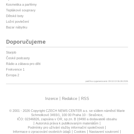
Kosmetika a parfémy
Teplákové soupravy
Dětské boty
Ložní povlečení
Bazar nábytku
Doporučujeme
Starjob
České podcasty
Rádio a zábava pro děti
Frekvence 1
Evropa 2
patička vygenerovaná: 09:10:13 06.08.2026
Inzerce
Redakce
RSS
© 2001 - 2026 Copyright
CZECH NEWS CENTER a.s.
se sídlem náměstí Marie
Schmolkové 3493/1, 100 00 Praha 10 - Strašnice,
IČO: 02346826, zapsána v OR, sp.zn. B 19490 a dodavatelé obsahu
Autorská práva k publikovaným materiálům
Podmínky pro užívání služby informační společnosti
Informace o zpracování osobních údajů
Cookies
Nastavení soukromí