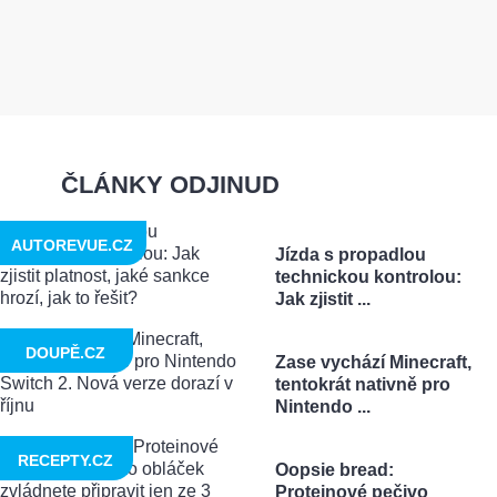
ČLÁNKY ODJINUD
AUTOREVUE.CZ
Jízda s propadlou
technickou kontrolou:
Jak zjistit ...
DOUPĚ.CZ
Zase vychází Minecraft,
tentokrát nativně pro
Nintendo ...
RECEPTY.CZ
Oopsie bread:
Proteinové pečivo