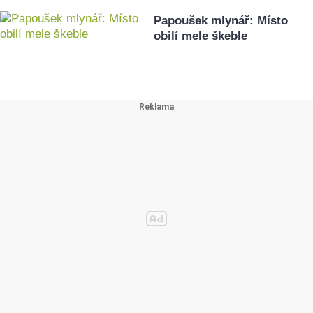
Papoušek mlynář: Místo
obilí mele škeble