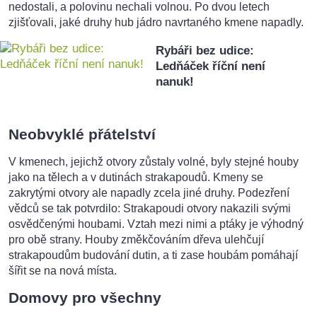
nedostali, a polovinu nechali volnou. Po dvou letech
zjišťovali, jaké druhy hub jádro navrtaného kmene napadly.
Rybáři bez udice:
Ledňáček říční není
nanuk!
Neobvyklé přátelství
V kmenech, jejichž otvory zůstaly volné, byly stejné houby
jako na tělech a v dutinách strakapoudů. Kmeny se
zakrytými otvory ale napadly zcela jiné druhy. Podezření
vědců se tak potvrdilo: Strakapoudi otvory nakazili svými
osvědčenými houbami. Vztah mezi nimi a ptáky je výhodný
pro obě strany. Houby změkčováním dřeva ulehčují
strakapoudům budování dutin, a ti zase houbám pomáhají
šířit se na nová místa.
Domovy pro všechny