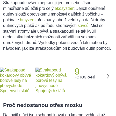
Strakapoudi ovšem nepracují jen pro sebe. Jsou
mimořádně důležití pro celý
ekosystém
: Jejich opuštěné
dutiny slouží obrovskému množství dalších živočichů –
počínaje
hmyzem
přes hady, obojživelníky a další druhy
dutinových ptáků až po řadu stromových
savců
. Míst se
starými stromy ale ubývá a strakapoudi se tak kvůli
nedostatku hnízdních možností zařadili na seznam
ohrožených druhů. Výsledky pokusu vědců tak mohou být i
návodem, jak lze strakapoudům při budování dutin pomoci.
9
FOTOGRAFIÍ
Proč nedostanou otřes mozku
Datlovití ptáci jsou schopni klovat do kmene rychlostí až