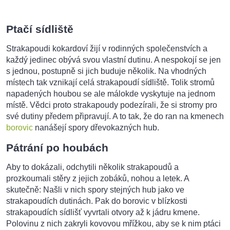
Ptačí sídliště
Strakapoudi kokardoví žijí v rodinných společenstvích a
každý jedinec obývá svou vlastní dutinu. A nespokojí se jen
s jednou, postupně si jich buduje několik. Na vhodných
místech tak vznikají celá strakapoudí sídliště. Tolik stromů
napadených houbou se ale málokde vyskytuje na jednom
místě.
Vědci proto strakapoudy podezírali, že si stromy pro
své dutiny předem připravují. A to tak, že do ran na kmenech
borovic
nanášejí spory dřevokazných hub.
Pátrání po houbách
Aby to dokázali, odchytili několik strakapoudů a
prozkoumali stěry z jejich zobáků, nohou a letek. A
skutečně: Našli v nich spory stejných hub jako ve
strakapoudích dutinách. Pak do borovic v blízkosti
strakapoudích sídlišť vyvrtali otvory až k jádru kmene.
Polovinu z nich zakryli kovovou mřížkou, aby se k nim ptáci