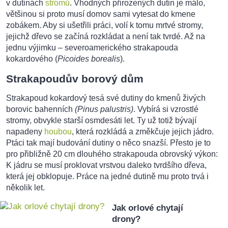
v dutinách
stromů
. Vhodných přirozených dutin je málo,
většinou si proto musí domov sami vytesat do kmene
zobákem. Aby si ušetřili práci, volí k tomu mrtvé stromy,
jejichž dřevo se začíná rozkládat a není tak tvrdé. Až na
jednu výjimku – severoamerického strakapouda
kokardového (
Picoides borealis
).
Strakapoudův borový dům
Strakapoud kokardový tesá své dutiny do kmenů živých
borovic bahenních
(Pinus palustris)
. Vybírá si vzrostlé
stromy, obvykle starší osmdesáti let. Ty už totiž bývají
napadeny
houbou
, která rozkládá a změkčuje jejich jádro.
Ptáci tak mají budování dutiny o něco snazší. Přesto je to
pro přibližně 20 cm dlouhého strakapouda obrovský výkon:
K jádru se musí proklovat vrstvou daleko tvrdšího dřeva,
která jej obklopuje. Práce na jedné dutině mu proto trvá i
několik let.
Jak orlové chytají
drony?