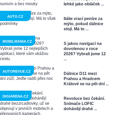
lehké jako obláček ...
AUTO.CZ
Itálie vrací peníze za
mýto, pokud dálnice
stojí. Má to ...
MOBILMANIA.CZ
S jakou navigací na
dovolenou v roce
2026? Vybrali jsme 12
...
AUTOREVUE.CZ
Dálnice D11 mezi
Prahou a Hradcem
Králové se na pět dní ...
DIGIARENA.CZ
Revoluce bez čekání.
Snímače LOFIC
dohánějí drahé ...