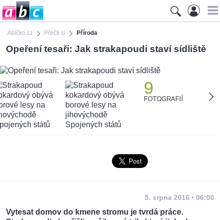
Ábíčko.cz
Přečti si
Příroda
Opeření tesaři: Jak strakapoudi staví sídliště
9
FOTOGRAFIÍ
5. srpna 2016 • 06:00
Vytesat domov do kmene stromu je tvrdá práce.