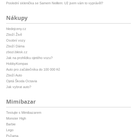
Poslední sklenička se Samem Neillem: Už jsem vám to vyprávěl?
Nákupy
hledejceny.cz
Zboží Živě
Osobní vozy
Zboží Dáma
zbozi.blesk.cz
Jak na prohlídku ojetého vozu?
HobbyKompas
Auto pro začátečníka do 100 000 Kč
Zboží Auto
Ojetá Škoda Octavia
Jak vybrat auto?
Mimibazar
Testujte s Mimibazarem
Monster High
Barbie
Lego
Pyžama