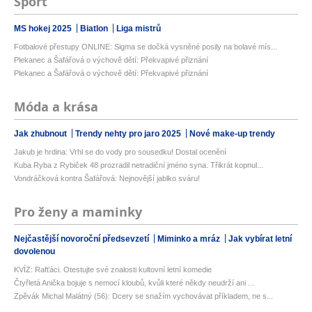
Sport
MS hokej 2025
Biatlon
Liga mistrů
Fotbalové přestupy ONLINE: Sigma se dočká vysněné posily na bolavé mís...
Plekanec a Šafářová o výchově dětí: Překvapivé přiznání
Plekanec a Šafářová o výchově dětí: Překvapivé přiznání
Móda a krása
Jak zhubnout
Trendy nehty pro jaro 2025
Nové make-up trendy
Jakub je hrdina: Vrhl se do vody pro sousedku! Dostal ocenění
Kuba Ryba z Rybiček 48 prozradil netradiční jméno syna. Třikrát kopnul...
Vondráčková kontra Šafářová: Nejnovější jablko sváru!
Pro ženy a maminky
Nejčastější novoroční předsevzetí
Miminko a mráz
Jak vybírat letní
dovolenou
KVÍZ: Rafťáci. Otestujte své znalosti kultovní letní komedie
Čtyřletá Anička bojuje s nemocí kloubů, kvůli které někdy neudrží ani ...
Zpěvák Michal Malátný (56): Dcery se snažím vychovávat příkladem, ne s...