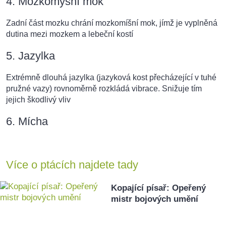
4. Mozkomýšní mok
Zadní část mozku chrání mozkomíšní mok, jímž je vyplněná
dutina mezi mozkem a lebeční kostí
5. Jazylka
Extrémně dlouhá jazylka (jazyková kost přecházející v tuhé
pružné vazy) rovnoměrně rozkládá vibrace. Snižuje tím
jejich škodlivý vliv
6. Mícha
Více o ptácích najdete tady
Kopající písař: Opeřený
mistr bojových umění