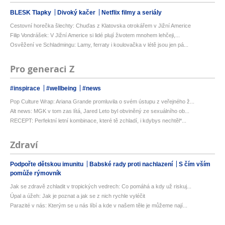
BLESK Tlapky
Divoký kačer
Netflix filmy a seriály
Cestovní horečka šlechty: Chuďas z Klatovska otrokářem v Jižní Americe
Filip Vondrášek: V Jižní Americe si lidé plují životem mnohem lehčeji,...
Osvěžení ve Schladmingu: Lamy, ferraty i koulovačka v létě jsou jen pá...
Pro generaci Z
#inspirace
#wellbeing
#news
Pop Culture Wrap: Ariana Grande promluvila o svém ústupu z veřejného ž...
Alt news: MGK v tom zas lítá, Jared Leto byl obviněný ze sexuálního ob...
RECEPT: Perfektní letní kombinace, které tě zchladí, i kdybys nechtěl*...
Zdraví
Podpořte dětskou imunitu
Babské rady proti nachlazení
S čím vším
pomůže rýmovník
Jak se zdravě zchladit v tropických vedrech: Co pomáhá a kdy už riskuj...
Úpal a úžeh: Jak je poznat a jak se z nich rychle vyléčit
Parazité v nás: Kterým se u nás líbí a kde v našem těle je můžeme nají...