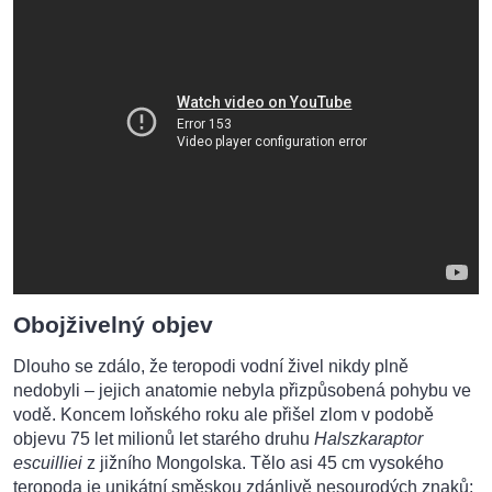
Obojživelný objev
Dlouho se zdálo, že teropodi vodní živel nikdy plně
nedobyli – jejich anatomie nebyla přizpůsobená pohybu ve
vodě. Koncem loňského roku ale přišel zlom v podobě
objevu 75 let milionů let starého druhu
Halszkaraptor
escuilliei
z jižního Mongolska. Tělo asi 45 cm vysokého
teropoda je unikátní směskou zdánlivě nesourodých znaků: