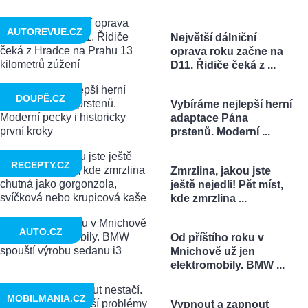
AUTOREVUE.CZ
Největší dálniční
oprava roku začne na
D11. Řidiče čeká z ...
DOUPĚ.CZ
Vybíráme nejlepší herní
adaptace Pána
prstenů. Moderní ...
RECEPTY.CZ
Zmrzlina, jakou jste
ještě nejedli! Pět míst,
kde zmrzlina ...
AUTO.CZ
Od příštího roku v
Mnichově už jen
elektromobily. BMW ...
MOBILMANIA.CZ
Vypnout a zapnout