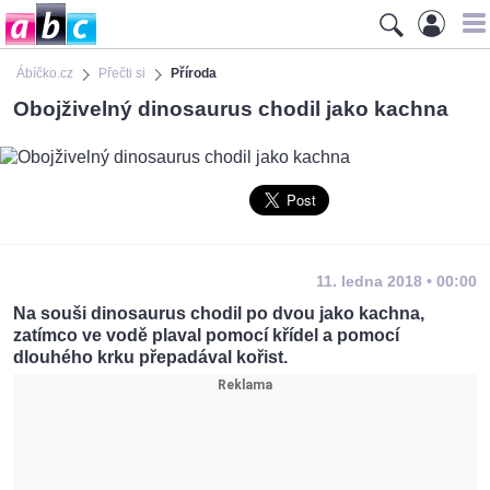
Ábíčko.cz
Přečti si
Příroda
Obojživelný dinosaurus chodil jako kachna
11. ledna 2018 • 00:00
Na souši dinosaurus chodil po dvou jako kachna,
zatímco ve vodě plaval pomocí křídel a pomocí
dlouhého krku přepadával kořist.