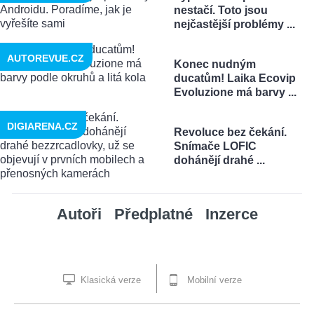
nestačí. Toto jsou
nejčastější problémy ...
AUTOREVUE.CZ
Konec nudným
ducatům! Laika Ecovip
Evoluzione má barvy ...
DIGIARENA.CZ
Revoluce bez čekání.
Snímače LOFIC
dohánějí drahé ...
Autoři
Předplatné
Inzerce
Klasická verze
Mobilní verze