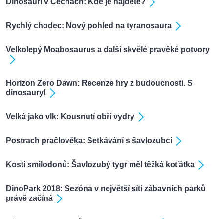
Dinosauři v Čechách: Kde je najdete?
Rychlý chodec: Nový pohled na tyranosaura
Velkolepý Moabosaurus a další skvělé pravěké potvory
Horizon Zero Dawn: Recenze hry z budoucnosti. S
dinosaury!
Velká jako vlk: Kousnutí obří vydry
Postrach pračlověka: Setkávání s šavlozubci
Kosti smilodonů: Šavlozubý tygr měl těžká koťátka
DinoPark 2018: Sezóna v největší síti zábavních parků
právě začíná