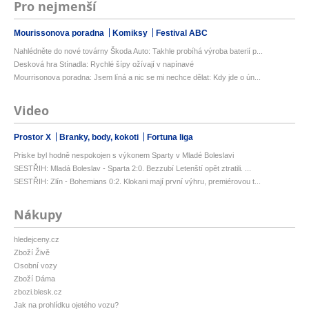
Pro nejmenší
Mourissonova poradna
Komiksy
Festival ABC
Nahlédněte do nové továrny Škoda Auto: Takhle probíhá výroba baterií p...
Desková hra Stínadla: Rychlé šípy ožívají v napínavé
Mourrisonova poradna: Jsem líná a nic se mi nechce dělat: Kdy jde o ún...
Video
Prostor X
Branky, body, kokoti
Fortuna liga
Priske byl hodně nespokojen s výkonem Sparty v Mladé Boleslavi
SESTŘIH: Mladá Boleslav - Sparta 2:0. Bezzubí Letenští opět ztratili. ...
SESTŘIH: Zlín - Bohemians 0:2. Klokani mají první výhru, premiérovou t...
Nákupy
hledejceny.cz
Zboží Živě
Osobní vozy
Zboží Dáma
zbozi.blesk.cz
Jak na prohlídku ojetého vozu?