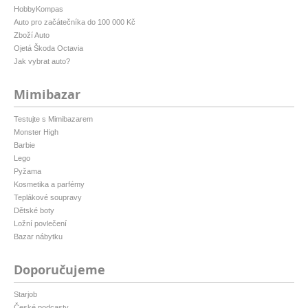
HobbyKompas
Auto pro začátečníka do 100 000 Kč
Zboží Auto
Ojetá Škoda Octavia
Jak vybrat auto?
Mimibazar
Testujte s Mimibazarem
Monster High
Barbie
Lego
Pyžama
Kosmetika a parfémy
Teplákové soupravy
Dětské boty
Ložní povlečení
Bazar nábytku
Doporučujeme
Starjob
České podcasty