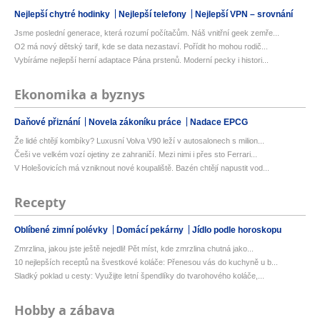
Nejlepší chytré hodinky
Nejlepší telefony
Nejlepší VPN – srovnání
Jsme poslední generace, která rozumí počítačům. Náš vnitřní geek zemře...
O2 má nový dětský tarif, kde se data nezastaví. Pořídit ho mohou rodič...
Vybíráme nejlepší herní adaptace Pána prstenů. Moderní pecky i histori...
Ekonomika a byznys
Daňové přiznání
Novela zákoníku práce
Nadace EPCG
Že lidé chtějí kombíky? Luxusní Volva V90 leží v autosalonech s milion...
Češi ve velkém vozí ojetiny ze zahraničí. Mezi nimi i přes sto Ferrari...
V Holešovicích má vzniknout nové koupaliště. Bazén chtějí napustit vod...
Recepty
Oblíbené zimní polévky
Domácí pekárny
Jídlo podle horoskopu
Zmrzlina, jakou jste ještě nejedli! Pět míst, kde zmrzlina chutná jako...
10 nejlepších receptů na švestkové koláče: Přenesou vás do kuchyně u b...
Sladký poklad u cesty: Využijte letní špendlíky do tvarohového koláče,...
Hobby a zábava