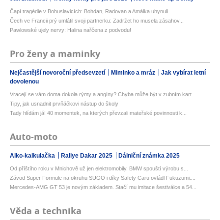
Čapí tragédie v Bohuslavicích: Bohdan, Radovan a Amálka uhynuli
Čech ve Francii prý umlátil svoji partnerku: Zadržet ho musela zásahov...
Pawlowské ujely nervy: Halina nařčena z podvodu!
Pro ženy a maminky
Nejčastější novoroční předsevzetí
Miminko a mráz
Jak vybírat letní
dovolenou
Vracejí se vám doma dokola rýmy a angíny? Chyba může být v zubním kart...
Tipy, jak usnadnit prvňáčkovi nástup do školy
Tady hlídám já! 40 momentek, na kterých převzali mateřské povinnosti k...
Auto-moto
Alko-kalkulačka
Rallye Dakar 2025
Dálniční známka 2025
Od příštího roku v Mnichově už jen elektromobily. BMW spouští výrobu s...
Závod Super Formule na okruhu SUGO i díky Safety Caru ovládl Fukuzumi....
Mercedes-AMG GT 53 je novým základem. Stačí mu imitace šestiválce a 54...
Věda a technika