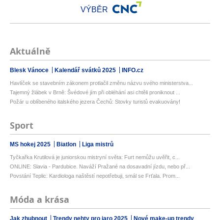
VÝBĚR
Aktuálně
Blesk Vánoce
Kalendář svátků 2025
INFO.cz
Havlíček se stavebním zákonem protlačil změnu názvu svého ministerstva...
Tajemný žlábek v Brně: Švédové jím při obléhání asi chtěli proniknout ...
Požár u oblíbeného italského jezera Čechů: Stovky turistů evakuovány!
Sport
MS hokej 2025
Biatlon
Liga mistrů
Tyčkařka Krutilová je juniorskou mistryní světa: Furt nemůžu uvěřit, c...
ONLINE: Slavia - Pardubice. Naváží Pražané na dosavadní jízdu, nebo př...
Povstání Teplic: Kardiologa naštěstí nepotřebuji, smál se Frťala. Prom...
Móda a krása
Jak zhubnout
Trendy nehty pro jaro 2025
Nové make-up trendy