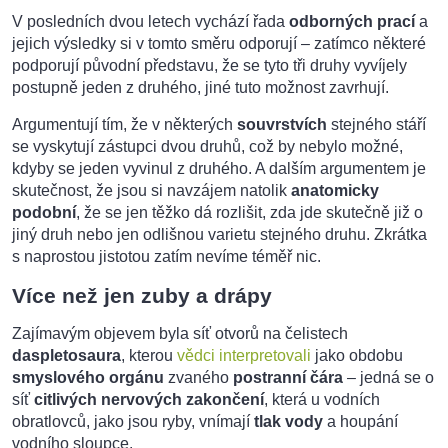
V posledních dvou letech vychází řada
odborných prací
a
jejich výsledky si v tomto směru odporují – zatímco některé
podporují původní představu, že se tyto tři druhy vyvíjely
postupně jeden z druhého, jiné tuto možnost zavrhují.
Argumentují tím, že v některých
souvrstvích
stejného stáří
se vyskytují zástupci dvou druhů, což by nebylo možné,
kdyby se jeden vyvinul z druhého. A dalším argumentem je
skutečnost, že jsou si navzájem natolik
anatomicky
podobní
, že se jen těžko dá rozlišit, zda jde skutečně již o
jiný druh nebo jen odlišnou varietu stejného druhu. Zkrátka
s naprostou jistotou zatím nevíme téměř nic.
Více než jen zuby a drápy
Zajímavým objevem byla síť otvorů na čelistech
daspletosaura
, kterou
vědci interpretovali
jako obdobu
smyslového orgánu
zvaného
postranní čára
– jedná se o
síť
citlivých nervových zakončení
, která u vodních
obratlovců, jako jsou ryby, vnímají
tlak vody
a houpání
vodního sloupce.