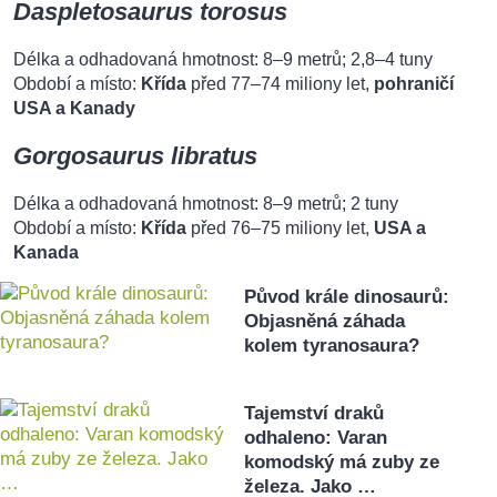
Daspletosaurus torosus
Délka a odhadovaná hmotnost: 8–9 metrů; 2,8–4 tuny
Období a místo:
Křída
před 77–74 miliony let,
pohraničí
USA a Kanady
Gorgosaurus libratus
Délka a odhadovaná hmotnost: 8–9 metrů; 2 tuny
Období a místo:
Křída
před 76–75 miliony let,
USA a
Kanada
Původ krále dinosaurů:
Objasněná záhada
kolem tyranosaura?
Tajemství draků
odhaleno: Varan
komodský má zuby ze
železa. Jako …