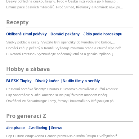
Děsivý pohled na českou krajinu. Proč v Česku mizí voda a jak k tomu p...
Emancipace českých miliardářů. Proč Strnad, Křetínský a Komárek nakupu...
Recepty
Oblíbené zimní polévky
Domácí pekárny
Jídlo podle horoskopu
Sladký poklad u cesty: Využijte letní špendlíky do tvarohového koláče,...
Domácí kečup pečený v troubě: Vyžaduje minimum práce a chutná lépe než...
Cuketová zmrzlina? Vyzkoušejte nečekaný letní hit a geniální způsob, j...
Hobby a zábava
BLESK Tlapky
Divoký kačer
Netflix filmy a seriály
Cestovní horečka šlechty: Chuďas z Klatovska otrokářem v Jižní Americe
Filip Vondrášek: V Jižní Americe si lidé plují životem mnohem lehčeji,...
Osvěžení ve Schladmingu: Lamy, ferraty i koulovačka v létě jsou jen pá...
Pro generaci Z
#inspirace
#wellbeing
#news
Pop Culture Wrap: Ariana Grande promluvila o svém ústupu z veřejného ž...