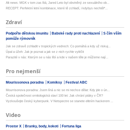
Alt news: MGK v tom zas lítá, Jared Leto byl obviněný ze sexuálního ob...
RECEPT: Perfektní letní kombinace, které tě zchladí, i kdybys nechtěl*...
Zdraví
Podpořte dětskou imunitu
Babské rady proti nachlazení
S čím vším
pomůže rýmovník
Jak se zdravě zchladit v tropických vedrech: Co pomáhá a kdy už riskuj...
Úpal a úžeh: Jak je poznat a jak se z nich rychle vyléčit
Parazité v nás: Kterým se u nás líbí a kde v našem těle je můžeme nají...
Pro nejmenší
Mourissonova poradna
Komiksy
Festival ABC
Mourrisonova poradna: Jsem líná a nic se mi nechce dělat: Kdy jde o ún...
Česká společnost ornitologická slaví 100 let: Jak chrání ptáky v ČR?
Vyzkoušejte český kyberpunk. V Netspectre se stanete elitním hackerem ...
Video
Prostor X
Branky, body, kokoti
Fortuna liga