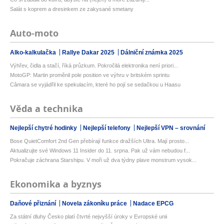
Salát s koprem a dresinkem ze zakysané smetany
Auto-moto
Alko-kalkulačka
Rallye Dakar 2025
Dálniční známka 2025
Výhřev, čidla a stačí, říká průzkum. Pokročilá elektronika není priori...
MotoGP: Martin proměnil pole position ve výhru v britském sprintu
Câmara se vyjádřil ke spekulacím, které ho pojí se sedačkou u Haasu
Věda a technika
Nejlepší chytré hodinky
Nejlepší telefony
Nejlepší VPN – srovnání
Bose QuietComfort 2nd Gen přebírají funkce dražších Ultra. Mají prosto...
Aktualizujte své Windows 11 Insider do 11. srpna. Pak už vám nebudou f...
Pokračuje záchrana Starshipu. V moři už dva týdny plave monstrum vysok...
Ekonomika a byznys
Daňové přiznání
Novela zákoníku práce
Nadace EPCG
Za státní dluhy Česko platí čtvrté nejvyšší úroky v Evropské unii