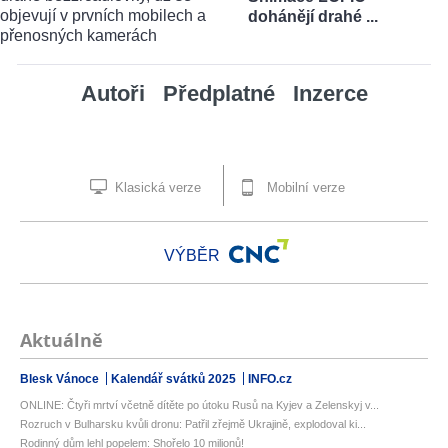
dohánějí drahé ...
Autoři
Předplatné
Inzerce
Klasická verze
Mobilní verze
VÝBĚR
Aktuálně
Blesk Vánoce
Kalendář svátků 2025
INFO.cz
ONLINE: Čtyři mrtví včetně dítěte po útoku Rusů na Kyjev a Zelenskyj v...
Rozruch v Bulharsku kvůli dronu: Patřil zřejmě Ukrajině, explodoval ki...
Rodinný dům lehl popelem: Shořelo 10 milionů!