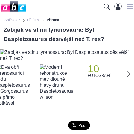
Ábíčko.cz
Přečti si
Příroda
Zabiják ve stínu tyranosaura: Byl
Daspletosaurus děsivější než T. rex?
10
FOTOGRAFIÍ