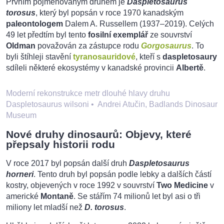
Prvním pojmenovaným druhem je
Daspletosaurus
torosus
, který byl popsán v roce 1970 kanadským
paleontologem
Dalem A. Russellem (1937–2019). Celých
49 let předtím byl tento
fosilní exemplář
ze souvrství
Oldman
považován za zástupce rodu
Gorgosaurus
. To
byli štíhleji stavění
tyranosauridové
, kteří s
daspletosaury
sdíleli některé ekosystémy v kanadské provincii
Albertě
.
Moderní rekonstrukce metr dlouhé hlavy druhu
Daspletosaurus wilsoni
•
Andrei Atučin, Badlands Dinosaur
Museum
Nové druhy dinosaurů: Objevy, které
přepsaly historii rodu
V roce 2017 byl popsán další druh
Daspletosaurus
horneri
. Tento druh byl popsán podle lebky a dalších částí
kostry, objevených v roce 1992 v souvrství
Two Medicine
v
americké
Montaně
. Se stářím 74 milionů let byl asi o tři
miliony let mladší než
D. torosus
.