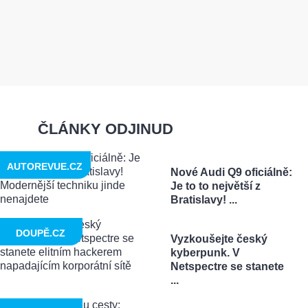
ČLÁNKY ODJINUD
AUTOREVUE.CZ
Nové Audi Q9 oficiálně:
Je to to největší z
Bratislavy! ...
DOUPĚ.CZ
Vyzkoušejte český
kyberpunk. V
Netspectre se stanete
...