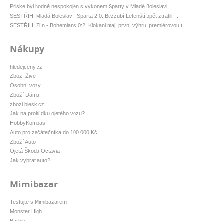
Priske byl hodně nespokojen s výkonem Sparty v Mladé Boleslavi
SESTŘIH: Mladá Boleslav - Sparta 2:0. Bezzubí Letenští opět ztratili. ...
SESTŘIH: Zlín - Bohemians 0:2. Klokani mají první výhru, premiérovou t...
Nákupy
hledejceny.cz
Zboží Živě
Osobní vozy
Zboží Dáma
zbozi.blesk.cz
Jak na prohlídku ojetého vozu?
HobbyKompas
Auto pro začátečníka do 100 000 Kč
Zboží Auto
Ojetá Škoda Octavia
Jak vybrat auto?
Mimibazar
Testujte s Mimibazarem
Monster High
Barbie