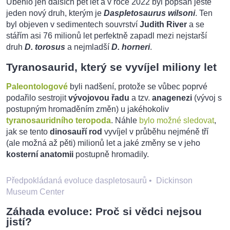
Uběhlo jen dalších pět let a v roce 2022 byl popsán ještě
jeden nový druh, kterým je
Daspletosaurus wilsoni
. Ten
byl objeven v sedimentech souvrství
Judith River
a se
stářím asi 76 milionů let perfektně zapadl mezi nejstarší
druh
D. torosus
a nejmladší
D. horneri
.
Tyranosaurid, který se vyvíjel miliony let
Paleontologové
byli nadšení, protože se vůbec poprvé
podařilo sestrojit
vývojovou řadu
a tzv.
anagenezi
(vývoj s
postupným hromaděním změn) u jakéhokoliv
tyranosauridního teropoda
. Náhle
bylo možné sledovat
,
jak se tento
dinosauří rod
vyvíjel v průběhu nejméně tří
(ale možná až pěti) milionů let a jaké změny se v jeho
kosterní anatomii
postupně hromadily.
Předpokládaná evoluce daspletosaurů
•
Dickinson
Museum Center
Záhada evoluce: Proč si vědci nejsou
jistí?