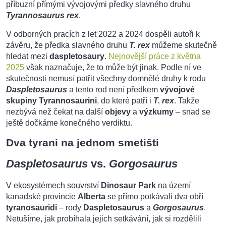
příbuzní přímými vývojovými předky slavného druhu
Tyrannosaurus rex
.
V odborných pracích z let 2022 a 2024 dospěli autoři k
závěru, že předka slavného druhu
T. rex
můžeme skutečně
hledat mezi
daspletosaury
.
Nejnovější práce z května
2025
však naznačuje, že to může být jinak. Podle ní ve
skutečnosti nemusí patřit všechny domnělé druhy k rodu
Daspletosaurus
a tento rod není předkem
vývojové
skupiny Tyrannosaurini
, do které patří i
T. rex
. Takže
nezbývá než čekat na další
objevy
a
výzkumy
– snad se
ještě dočkáme konečného verdiktu.
Dva tyrani na jednom smetišti
Daspletosaurus
vs.
Gorgosaurus
V ekosystémech souvrství
Dinosaur Park
na území
kanadské provincie
Alberta
se přímo potkávali dva obří
tyranosauridi
– rody
Daspletosaurus
a
Gorgosaurus
.
Netušíme, jak probíhala jejich setkávání, jak si rozdělili