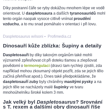
Díky postranní čáře se ryby dokážou mnohem lépe ve vodě
orientovat. U
daspletosaura
a dalších
tyranosauridů
mohl
tento orgán naopak vysoce citlivě vnímat
proudění
vzduchu
, a to mu snad pomáhalo v orientaci i při lovu.
Daspletosaurus wilsoni
•
Profimedia.cz
Dinosauří kůže zblízka: Šupiny a detaily
Daspletosauři
by díky takovým orgánům také mohli
významně zpřesňovat cit při doteku tlamou a zlepšovat
povědomí o
termoregulaci
(dravci tam rychleji zjistili, zda
například mohou zkoumaný objekt pozřít, zda se jejich tělo
začíná přehřívat apod.). Dnes také předpokládáme, že
daspletosauří zuby
byly chráněny
masitými pysky
a na
jejich těle se nacházely malé
šupinky
ve tvaru
mnohoúhelníku široké kolem 3 mm.
Jak velký byl
Daspletosaurus
? Srovnání
s T. rexem a dalšími obry dinosauří říše