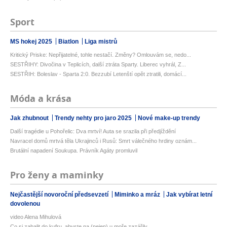
Sport
MS hokej 2025
Biatlon
Liga mistrů
Kritický Priske: Nepřijatelné, tohle nestačí. Změny? Omlouvám se, nedo...
SESTŘIHY: Divočina v Teplicích, další ztráta Sparty. Liberec vyhrál, Z...
SESTŘIH: Boleslav - Sparta 2:0. Bezzubí Letenští opět ztratili, domácí...
Móda a krása
Jak zhubnout
Trendy nehty pro jaro 2025
Nové make-up trendy
Další tragédie u Pohořelic: Dva mrtví! Auta se srazila při předjíždění
Navracel domů mrtvá těla Ukrajinců i Rusů: Smrt válečného hrdiny oznám...
Brutální napadení Soukupa. Právník Agáty promluvil
Pro ženy a maminky
Nejčastější novoroční předsevzetí
Miminko a mráz
Jak vybírat letní
dovolenou
video Alena Mihulová
Co si zabalit do kufru, abyste na (nejen) u moře zazářily...