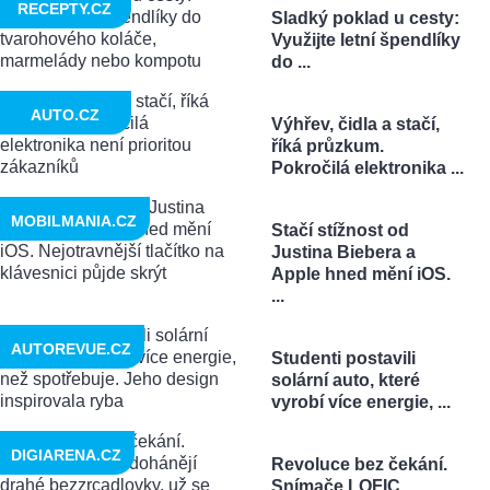
RECEPTY.CZ
Sladký poklad u cesty:
Využijte letní špendlíky
do ...
AUTO.CZ
Výhřev, čidla a stačí,
říká průzkum.
Pokročilá elektronika ...
MOBILMANIA.CZ
Stačí stížnost od
Justina Biebera a
Apple hned mění iOS.
...
AUTOREVUE.CZ
Studenti postavili
solární auto, které
vyrobí více energie, ...
DIGIARENA.CZ
Revoluce bez čekání.
Snímače LOFIC