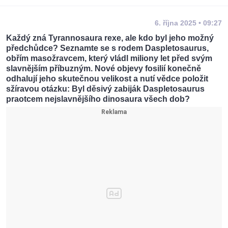
6. října 2025 • 09:27
Každý zná Tyrannosaura rexe, ale kdo byl jeho možný
předchůdce? Seznamte se s rodem Daspletosaurus,
obřím masožravcem, který vládl miliony let před svým
slavnějším příbuzným. Nové objevy fosilií konečně
odhalují jeho skutečnou velikost a nutí vědce položit
sžíravou otázku: Byl děsivý zabiják Daspletosaurus
praotcem nejslavnějšího dinosaura všech dob?