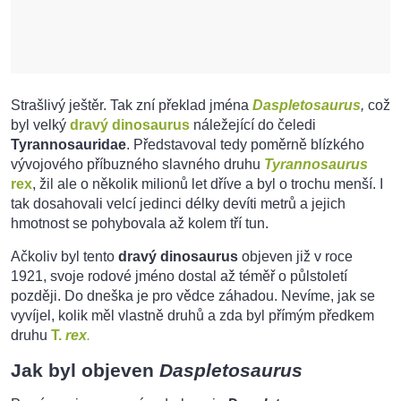
Strašlivý ještěr. Tak zní překlad jména
Daspletosaurus
,
což
byl velký
dravý dinosaurus
náležející do čeledi
Tyrannosauridae
. Představoval tedy poměrně blízkého
vývojového příbuzného slavného druhu
Tyrannosaurus
rex
, žil ale o několik milionů let dříve a byl o trochu menší. I
tak dosahovali velcí jedinci délky devíti metrů a jejich
hmotnost se pohybovala až kolem tří tun.
Ačkoliv byl tento
dravý dinosaurus
objeven již v roce
1921, svoje rodové jméno dostal až téměř o půlstoletí
později. Do dneška je pro vědce záhadou. Nevíme, jak se
vyvíjel, kolik měl vlastně druhů a zda byl přímým předkem
druhu
T.
rex
.
Jak byl objeven
Daspletosaurus