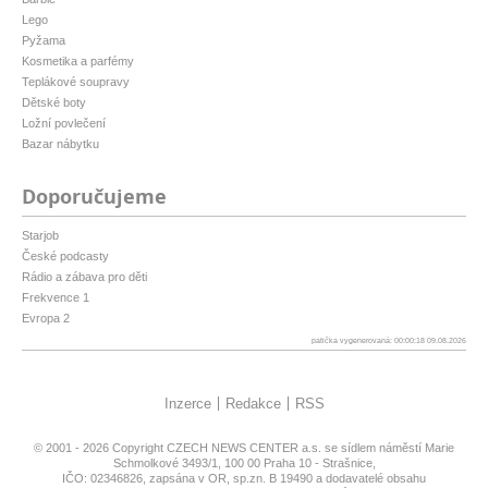
Lego
Pyžama
Kosmetika a parfémy
Teplákové soupravy
Dětské boty
Ložní povlečení
Bazar nábytku
Doporučujeme
Starjob
České podcasty
Rádio a zábava pro děti
Frekvence 1
Evropa 2
patička vygenerovaná: 00:00:18 09.08.2026
Inzerce
Redakce
RSS
© 2001 - 2026 Copyright
CZECH NEWS CENTER a.s.
se sídlem náměstí Marie
Schmolkové 3493/1, 100 00 Praha 10 - Strašnice,
IČO: 02346826, zapsána v OR, sp.zn. B 19490 a dodavatelé obsahu