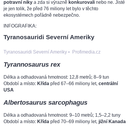
potravní niky
a zda si výrazně
konkurovali
nebo ne. Jisté
je jen tolik, že před 76 miliony let bylo v těchto
ekosystémech pořádně nebezpečno.
INFOGRAFIKA:
Tyranosauridi Severní Ameriky
Tyranosauridi Severní Ameriky
•
Profimedia.cz
Tyrannosaurus rex
Délka a odhadovaná hmotnost: 12,8 metrů; 8–9 tun
Období a místo:
Křída
před 67–66 miliony let,
centrální
USA
Albertosaurus sarcophagus
Délka a odhadovaná hmotnost: 9–10 metrů; 1,5–2,2 tuny
Období a místo:
Křída
před 70–69 miliony let,
jižní Kanada