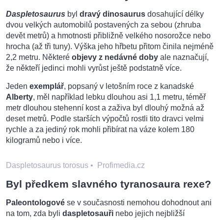
Daspletosaurus
byl
dravý dinosaurus
dosahující délky
dvou velkých automobilů postavených za sebou (zhruba
devět metrů) a hmotnosti přibližně velkého nosorožce nebo
hrocha (až tři tuny). Výška jeho hřbetu přitom činila nejméně
2,2 metru. Některé
objevy z nedávné doby
ale naznačují,
že někteří jedinci mohli vyrůst ještě podstatně více.
Jeden
exemplář
, popsaný v letošním roce z kanadské
Alberty
, měl například lebku dlouhou asi 1,1 metru, téměř
metr dlouhou stehenní kost a zaživa byl dlouhý možná až
deset metrů. Podle starších výpočtů rostli tito dravci velmi
rychle a za jediný rok mohli přibírat na váze kolem 180
kilogramů nebo i více.
Daspletosaurus torosus
•
Profimedia.cz
Byl předkem slavného tyranosaura rexe?
Paleontologové
se v současnosti nemohou dohodnout ani
na tom, zda byli
daspletosauři
nebo jejich nejbližší