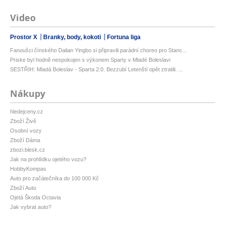
Video
Prostor X
Branky, body, kokoti
Fortuna liga
Fanoušci čínského Dalian Yingbo si připravili parádní choreo pro Stanc...
Priske byl hodně nespokojen s výkonem Sparty v Mladé Boleslavi
SESTŘIH: Mladá Boleslav - Sparta 2:0. Bezzubí Letenští opět ztratili. ...
Nákupy
hledejceny.cz
Zboží Živě
Osobní vozy
Zboží Dáma
zbozi.blesk.cz
Jak na prohlídku ojetého vozu?
HobbyKompas
Auto pro začátečníka do 100 000 Kč
Zboží Auto
Ojetá Škoda Octavia
Jak vybrat auto?