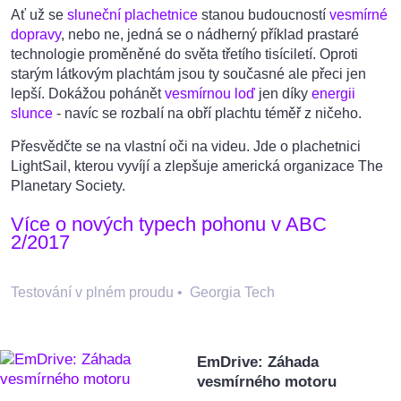
Ať už se
sluneční plachetnice
stanou budoucností
vesmírné
dopravy
, nebo ne, jedná se o nádherný příklad prastaré
technologie proměněné do světa třetího tisíciletí. Oproti
starým látkovým plachtám jsou ty současné ale přeci jen
lepší. Dokážou pohánět
vesmírnou loď
jen díky
energii
slunce
- navíc se rozbalí na obří plachtu téměř z ničeho.
Přesvědčte se na vlastní oči na videu. Jde o plachetnici
LightSail, kterou vyvíjí a zlepšuje americká organizace The
Planetary Society.
Více o nových typech pohonu v ABC
2/2017
Testování v plném proudu
•
Georgia Tech
EmDrive: Záhada
vesmírného motoru