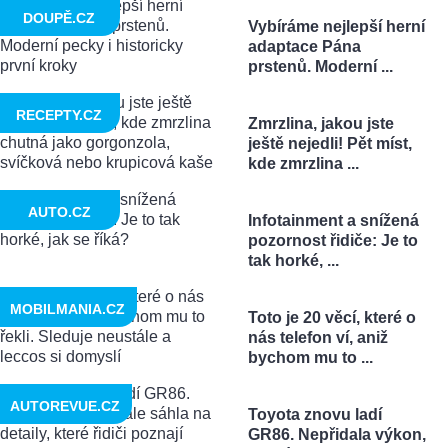
DOUPĚ.CZ
Vybíráme nejlepší herní
adaptace Pána
prstenů. Moderní ...
RECEPTY.CZ
Zmrzlina, jakou jste
ještě nejedli! Pět míst,
kde zmrzlina ...
AUTO.CZ
Infotainment a snížená
pozornost řidiče: Je to
tak horké, ...
MOBILMANIA.CZ
Toto je 20 věcí, které o
nás telefon ví, aniž
bychom mu to ...
AUTOREVUE.CZ
Toyota znovu ladí
GR86. Nepřidala výkon,