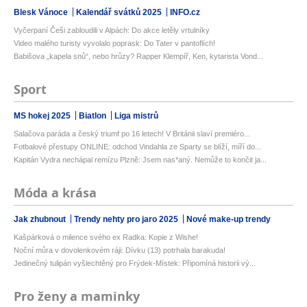
Blesk Vánoce
Kalendář svátků 2025
INFO.cz
Vyčerpaní Češi zabloudili v Alpách: Do akce letěly vrtulníky
Video malého turisty vyvolalo poprask: Do Tater v pantoflích!
Babišova „kapela snů“, nebo hrůzy? Rapper Klempíř, Ken, kytarista Vond...
Sport
MS hokej 2025
Biatlon
Liga mistrů
Salačova paráda a český triumf po 16 letech! V Británii slaví premiéro...
Fotbalové přestupy ONLINE: odchod Vindahla ze Sparty se blíží, míří do...
Kapitán Vydra nechápal remízu Plzně: Jsem nas*aný. Nemůže to končit ja...
Móda a krása
Jak zhubnout
Trendy nehty pro jaro 2025
Nové make-up trendy
Kašpárková o milence svého ex Radka: Kopie z Wishe!
Noční můra v dovolenkovém ráji: Dívku (13) potrhala barakuda!
Jedinečný tulipán vyšlechtěný pro Frýdek-Místek: Připomíná historii vý...
Pro ženy a maminky