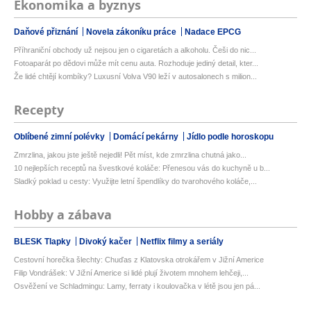
Ekonomika a byznys
Daňové přiznání
Novela zákoníku práce
Nadace EPCG
Příhraniční obchody už nejsou jen o cigaretách a alkoholu. Češi do nic...
Fotoaparát po dědovi může mít cenu auta. Rozhoduje jediný detail, kter...
Že lidé chtějí kombíky? Luxusní Volva V90 leží v autosalonech s milion...
Recepty
Oblíbené zimní polévky
Domácí pekárny
Jídlo podle horoskopu
Zmrzlina, jakou jste ještě nejedli! Pět míst, kde zmrzlina chutná jako...
10 nejlepších receptů na švestkové koláče: Přenesou vás do kuchyně u b...
Sladký poklad u cesty: Využijte letní špendlíky do tvarohového koláče,...
Hobby a zábava
BLESK Tlapky
Divoký kačer
Netflix filmy a seriály
Cestovní horečka šlechty: Chuďas z Klatovska otrokářem v Jižní Americe
Filip Vondrášek: V Jižní Americe si lidé plují životem mnohem lehčeji,...
Osvěžení ve Schladmingu: Lamy, ferraty i koulovačka v létě jsou jen pá...