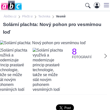
Ábíčko.cz
Přečti si
Technika
Vesmír
Solární plachta: Nový pohon pro vesmírnou
loď
8
FOTOGRAFIÍ