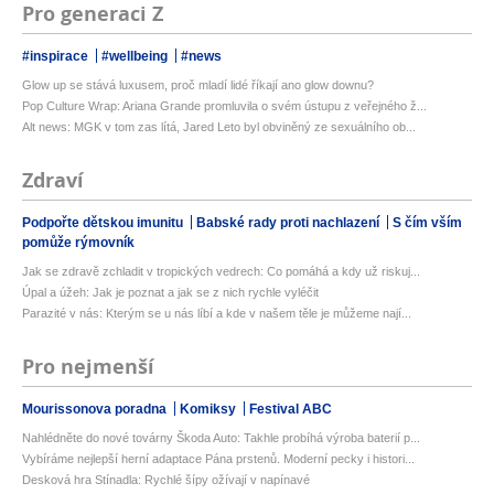
Pro generaci Z
#inspirace
#wellbeing
#news
Glow up se stává luxusem, proč mladí lidé říkají ano glow downu?
Pop Culture Wrap: Ariana Grande promluvila o svém ústupu z veřejného ž...
Alt news: MGK v tom zas lítá, Jared Leto byl obviněný ze sexuálního ob...
Zdraví
Podpořte dětskou imunitu
Babské rady proti nachlazení
S čím vším
pomůže rýmovník
Jak se zdravě zchladit v tropických vedrech: Co pomáhá a kdy už riskuj...
Úpal a úžeh: Jak je poznat a jak se z nich rychle vyléčit
Parazité v nás: Kterým se u nás líbí a kde v našem těle je můžeme nají...
Pro nejmenší
Mourissonova poradna
Komiksy
Festival ABC
Nahlédněte do nové továrny Škoda Auto: Takhle probíhá výroba baterií p...
Vybíráme nejlepší herní adaptace Pána prstenů. Moderní pecky i histori...
Desková hra Stínadla: Rychlé šípy ožívají v napínavé