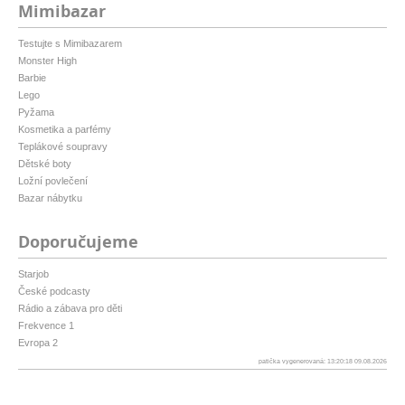
Mimibazar
Testujte s Mimibazarem
Monster High
Barbie
Lego
Pyžama
Kosmetika a parfémy
Teplákové soupravy
Dětské boty
Ložní povlečení
Bazar nábytku
Doporučujeme
Starjob
České podcasty
Rádio a zábava pro děti
Frekvence 1
Evropa 2
patička vygenerovaná: 13:20:18 09.08.2026