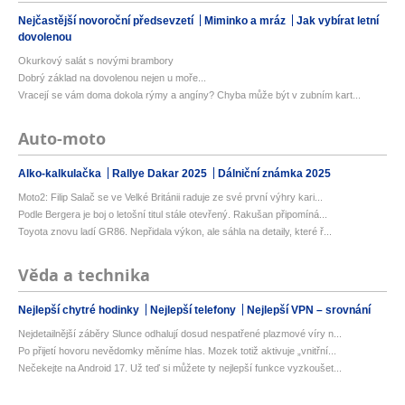
Nejčastější novoroční předsevzetí
Miminko a mráz
Jak vybírat letní
dovolenou
Okurkový salát s novými brambory
Dobrý základ na dovolenou nejen u moře...
Vracejí se vám doma dokola rýmy a angíny? Chyba může být v zubním kart...
Auto-moto
Alko-kalkulačka
Rallye Dakar 2025
Dálniční známka 2025
Moto2: Filip Salač se ve Velké Británii raduje ze své první výhry kari...
Podle Bergera je boj o letošní titul stále otevřený. Rakušan připomíná...
Toyota znovu ladí GR86. Nepřidala výkon, ale sáhla na detaily, které ř...
Věda a technika
Nejlepší chytré hodinky
Nejlepší telefony
Nejlepší VPN – srovnání
Nejdetailnější záběry Slunce odhalují dosud nespatřené plazmové víry n...
Po přijetí hovoru nevědomky měníme hlas. Mozek totiž aktivuje „vnitřní...
Nečekejte na Android 17. Už teď si můžete ty nejlepší funkce vyzkoušet...