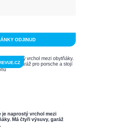
LÁNKY ODJINUD
REVUE.CZ
 je naprostý vrchol mezi
áky. Má čtyři výsuvy, garáž
.