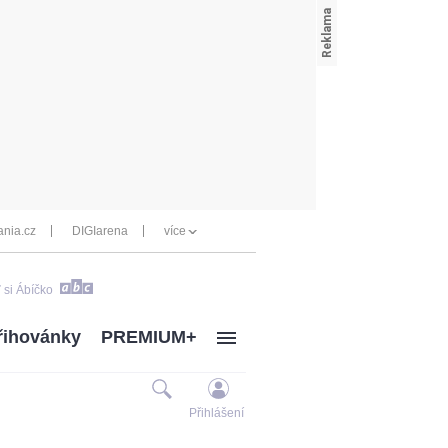
nia.cz
DIGIarena
více
 si Ábíčko
řihovánky
PREMIUM+
Přihlášení