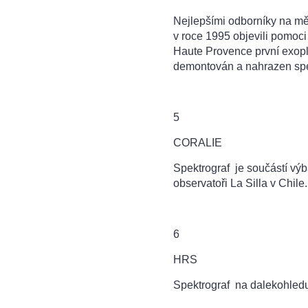
Nejlepšími odborníky na m
ě
v roce 1995 objevili pomoc
Haute Provence první exopla
demontován a nahrazen sp
5
CORALIE
Spektrograf
je sou
částí vý
observatoři La Silla v Chil
6
HRS
Spektrograf
na dalekohled