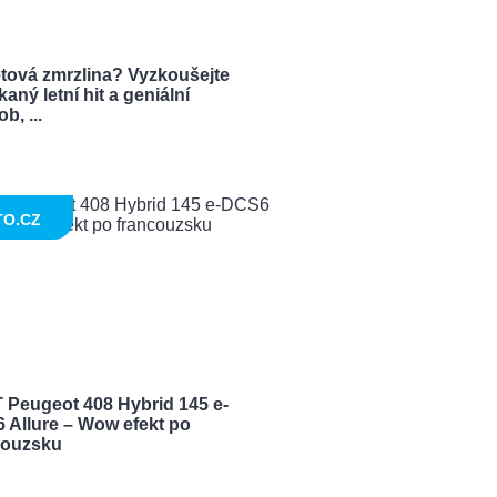
tová zmrzlina? Vyzkoušejte
aný letní hit a geniální
b, ...
TO.CZ
 Peugeot 408 Hybrid 145 e-
 Allure – Wow efekt po
couzsku