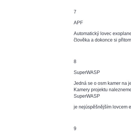
7
APF
Automatický lovec exoplan
člověka a dokonce si přitom
8
SuperWASP
Jedná se o osm kamer na jed
Kamery projektu nalezneme 
SuperWASP
je nejúsp
ěšnějším lovcem e
9