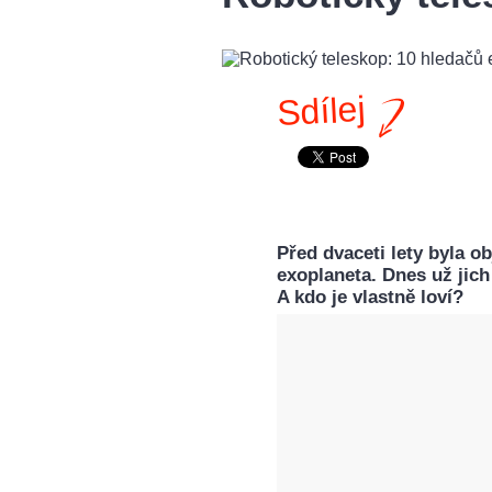
Sdílej
Před dvaceti lety byla o
exoplaneta. Dnes už jich
A kdo je vlastně loví?