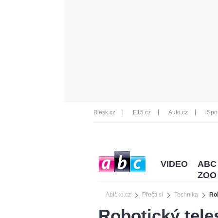
Blesk.cz
E15.cz
Auto.cz
iSpo
VIDEO
ABC
ZOO
Ábíčko.cz
Přečti si
Technika
Rob
Robotický tele