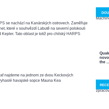
DOU
RPS se nachází na Kanárských ostrovech. Zaměřuje
et, které v souhvězdí Labutě na severní polokouli
 Kepler. Tato oblast je totiž pro chilský HARPS
Quak
novo
the ..
graf najdeme na jednom ze dvou Keckových
na vyhaslé havajské sopce Mauna Kea
RECE