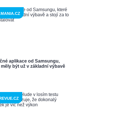
LMANIA.CZ
ečné aplikace od Samsungu,
 měly být už v základní výbavě
REVUE.CZ