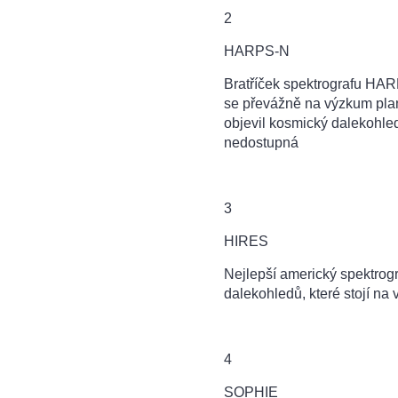
2
HARPS-N
Brat
říček spektrografu HA
se převážně na výzkum plan
objevil kosmický dalekohled
nedostupná
3
HIRES
Nejlepší americký spektro
dalekohled
ů, které stojí 
4
SOPHIE