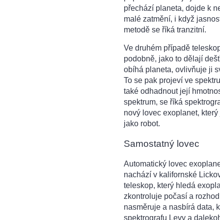
přechází planeta, dojde k n
malé zatmění, i když jasno
metodě se říká tranzitní.
Ve druhém p
řípadě telesko
podobně, jako to dělají de
obíhá planeta, ovlivňuje ji 
To se pak projeví ve spektr
také odhadnout její hmotnost
spektrum, se říká spektrogra
nový lovec exoplanet, který 
jako robot.
Samostatný lovec
Automatický lovec exoplane
nachází v kalifornské Licko
teleskop, který hledá exopl
zkontroluje počasí a rozho
nasměruje a nasbírá data, 
spektrografu Levy a dalekoh