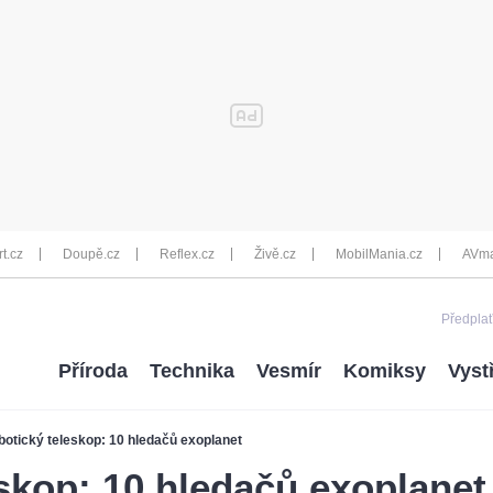
rt.cz
Doupě.cz
Reflex.cz
Živě.cz
MobilMania.cz
AVma
Předplať
Příroda
Technika
Vesmír
Komiksy
Vyst
otický teleskop: 10 hledačů exoplanet
skop: 10 hledačů exoplanet