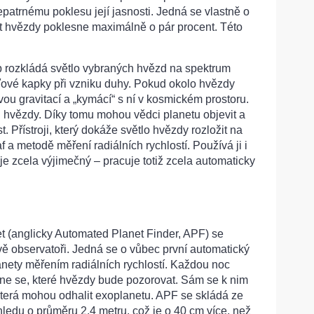
epatrnému poklesu její jasnosti. Jedná se vlastně o
st hvězdy poklesne maximálně o pár procent. Této
p rozkládá světlo vybraných hvězd na spektrum
šťové kapky při vzniku duhy. Pokud okolo hvězdy
svou gravitací a „kymácí“ s ní v kosmickém prostoru.
u hvězdy. Díky tomu mohou vědci planetu objevit a
. Přístroji, který dokáže světlo hvězdy rozložit na
f a metodě měření radiálních rychlostí. Používá ji i
je zcela výjimečný – pracuje totiž zcela automaticky
t (anglicky Automated Planet Finder, APF) se
v
ě observatoři. Jedná se o vůbec první automatický
anety měřením radiálních rychlostí. Každou noc
dne se, které hvězdy bude pozorovat. Sám se k nim
která mohou odhalit exoplanetu. APF se skládá ze
ledu o průměru 2,4 metru, což je o 40 cm více, než