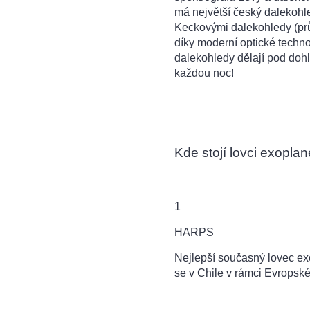
má největší český dalekohle
Keckovými dalekohledy (prům
díky moderní optické techno
dalekohledy dělají pod doh
každou noc!
Kde stojí lovci exoplan
1
HARPS
Nejlepší sou
časný lovec ex
se v Chile v rámci Evropské