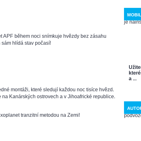
MOBI
et APF b
ěhem noci snímkuje hvězdy bez zásahu
 sám hlídá stav počasí!
Užit
které
a ...
né montáži, které sledují každou noc tisíce hv
ězd.
na Kanárských ostrovech a v Jihoafrické republice.
AUTO
xoplanet tranzitní metodou na Zemi!