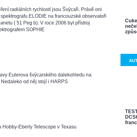
ření radiálních rychlostí jsou Švýcaři. Právě oni
i spektrografu ELODIE na francouzské observatoři
Cuke
netu ( 51 Peg b). V roce 2006 byl přístroj
neček
ektrografem SOPHIE
způso
AU
bavy Eulerova švýcarského dalekohledu na
e. Nedaleko od něj stojí i HARPS
TEST
DCS6
fran
u Hobby-Eberly Telescope v Texasu