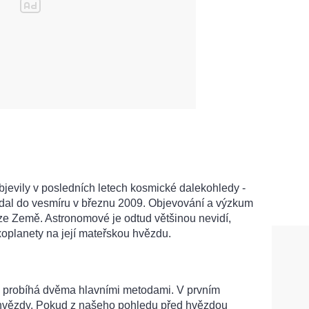
bjevily v posledních letech kosmické dalekohledy -
dal do vesmíru v b
řeznu 2009. Objevování a výzkum
 ze Země. Astronomové je odtud většinou nevidí,
xoplanety na její mateřskou hvězdu.
 probíhá dvěma hlavními metodami. V prvním
 hvězdy. Pokud z našeho pohledu před hvězdou