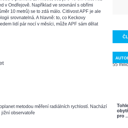
d v Ondřejově. Například ve srovnání s obřími
ěr 10 metrů) se to zdá málo. Citlivost APF je ale
logii srovnatelná. A hlavně: to, co Keckovy
ledem lidí pár nocí v měsíci, může APF sám dělat
Č
AUTO
et
Tohle
oplanet metodou měření radiálních rychlostí. Nachází
obytň
 jižní observatoře
pro ..