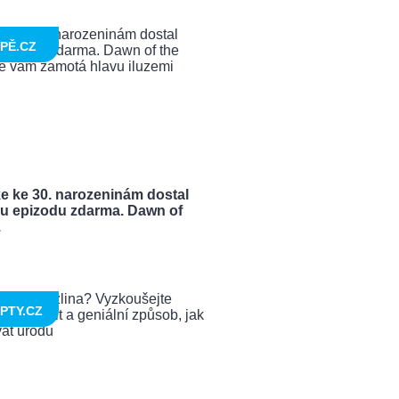
PĚ.CZ
e ke 30. narozeninám dostal
u epizodu zdarma. Dawn of
.
PTY.CZ