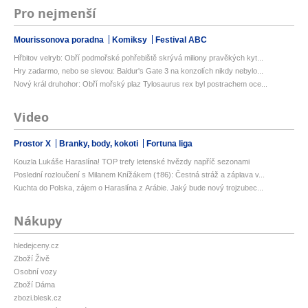
Pro nejmenší
Mourissonova poradna
Komiksy
Festival ABC
Hřbitov velryb: Obří podmořské pohřebiště skrývá miliony pravěkých kyt...
Hry zadarmo, nebo se slevou: Baldur's Gate 3 na konzolích nikdy nebylo...
Nový král druhohor: Obří mořský plaz Tylosaurus rex byl postrachem oce...
Video
Prostor X
Branky, body, kokoti
Fortuna liga
Kouzla Lukáše Haraslína! TOP trefy letenské hvězdy napříč sezonami
Poslední rozloučení s Milanem Knížákem (†86): Čestná stráž a záplava v...
Kuchta do Polska, zájem o Haraslína z Arábie. Jaký bude nový trojzubec...
Nákupy
hledejceny.cz
Zboží Živě
Osobní vozy
Zboží Dáma
zbozi.blesk.cz