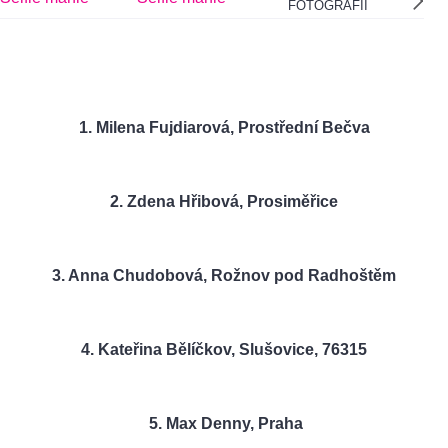
FOTOGRAFIÍ
1.
Milena Fujdiarová
,
Prostřední Bečva
2. Zdena Hřibová
,
Prosiměřice
3. Anna Chudobová
,
Rožnov pod Radhoštěm
4. Kateřina Bělíčkov, Slušovice, 76315
5. Max Denny
,
Praha