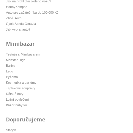
Jak na prohlídku ojetého vozu?
HobbyKompas
Auto pro začátečníka do 100 000 Kč
Zboží Auto
Ojetá Škoda Octavia
Jak vybrat auto?
Mimibazar
Testujte s Mimibazarem
Monster High
Barbie
Lego
Pyžama
Kosmetika a parfémy
Teplákové soupravy
Dětské boty
Ložní povlečení
Bazar nábytku
Doporučujeme
Starjob