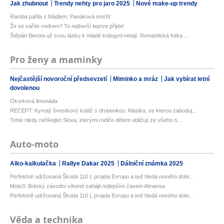
Jak zhubnout
Trendy nehty pro jaro 2025
Nové make-up trendy
Ramba pařila s Mádlem: Panáková smršť
Že se vaříte vedrem? To nejhorší teprve přijde!
Štěpán Benoni už svou lásku k mladé kolegyni netají. Romantická fotka ...
Pro ženy a maminky
Nejčastější novoroční předsevzetí
Miminko a mráz
Jak vybírat letní
dovolenou
Okurková limonáda
RECEPT: Kynutý švestkový koláč s drobenkou. Klasika, se kterou zaboduj...
Tohle nikdy neříkejte! Slova, kterými rodiče dětem ubližují ze všeho n...
Auto-moto
Alko-kalkulačka
Rallye Dakar 2025
Dálniční známka 2025
Perfektně udržovaná Škoda 110 L projela Evropu a teď hledá nového dobr...
Moto3: Britský závodní víkend zahájil nejlepším časem Almansa
Perfektně udržovaná Škoda 110 L projela Evropu a teď hledá nového dobr...
Věda a technika