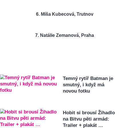
6. Míša Kubecová, Trutnov
7. Natálie Zemanová
,
Praha
Temný rytíř Batman je
smutný, i když má
novou fotku
Hobit si brousí Žihadlo
na Bitvu pěti armád:
Trailer + plakát …