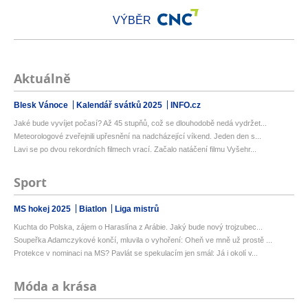
VÝBĚR
Aktuálně
Blesk Vánoce
Kalendář svátků 2025
INFO.cz
Jaké bude vyvíjet počasí? Až 45 stupňů, což se dlouhodobě nedá vydržet...
Meteorologové zveřejnili upřesnění na nadcházející víkend. Jeden den s...
Lavi se po dvou rekordních filmech vrací. Začalo natáčení filmu Vyšehr...
Sport
MS hokej 2025
Biatlon
Liga mistrů
Kuchta do Polska, zájem o Haraslína z Arábie. Jaký bude nový trojzubec...
Soupeřka Adamczykové končí, mluvila o vyhoření: Oheň ve mně už prostě ...
Protekce v nominaci na MS? Pavlát se spekulacím jen smál: Já i okolí v...
Móda a krása