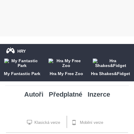
HRY
My Fantastic Park
Hra My Free Zoo
Hra Shakes&Fidget
Autoři
Předplatné
Inzerce
Klasická verze
Mobilní verze