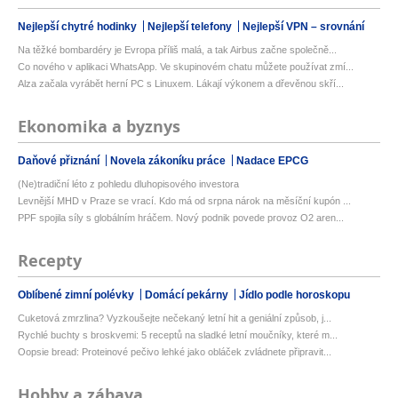
Nejlepší chytré hodinky
Nejlepší telefony
Nejlepší VPN – srovnání
Na těžké bombardéry je Evropa příliš malá, a tak Airbus začne společně...
Co nového v aplikaci WhatsApp. Ve skupinovém chatu můžete používat zmí...
Alza začala vyrábět herní PC s Linuxem. Lákají výkonem a dřevěnou skří...
Ekonomika a byznys
Daňové přiznání
Novela zákoníku práce
Nadace EPCG
(Ne)tradiční léto z pohledu dluhopisového investora
Levnější MHD v Praze se vrací. Kdo má od srpna nárok na měsíční kupón ...
PPF spojila síly s globálním hráčem. Nový podnik povede provoz O2 aren...
Recepty
Oblíbené zimní polévky
Domácí pekárny
Jídlo podle horoskopu
Cuketová zmrzlina? Vyzkoušejte nečekaný letní hit a geniální způsob, j...
Rychlé buchty s broskvemi: 5 receptů na sladké letní moučníky, které m...
Oopsie bread: Proteinové pečivo lehké jako obláček zvládnete připravit...
Hobby a zábava