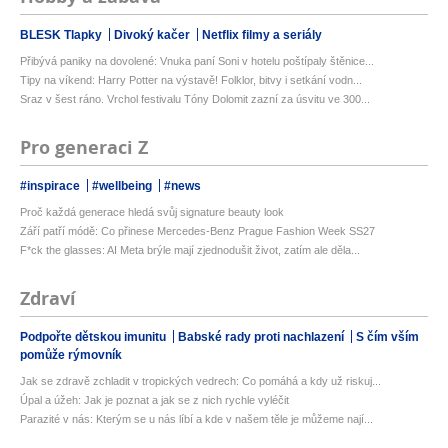
BLESK Tlapky
Divoký kačer
Netflix filmy a seriály
Přibývá paniky na dovolené: Vnuka paní Soni v hotelu poštípaly štěnice...
Tipy na víkend: Harry Potter na výstavě! Folklor, bitvy i setkání vodn...
Sraz v šest ráno. Vrchol festivalu Tóny Dolomit zazní za úsvitu ve 300...
Pro generaci Z
#inspirace
#wellbeing
#news
Proč každá generace hledá svůj signature beauty look
Září patří módě: Co přinese Mercedes-Benz Prague Fashion Week SS27
F*ck the glasses: AI Meta brýle mají zjednodušit život, zatím ale děla...
Zdraví
Podpořte dětskou imunitu
Babské rady proti nachlazení
S čím vším
pomůže rýmovník
Jak se zdravě zchladit v tropických vedrech: Co pomáhá a kdy už riskuj...
Úpal a úžeh: Jak je poznat a jak se z nich rychle vyléčit
Parazité v nás: Kterým se u nás líbí a kde v našem těle je můžeme nají...