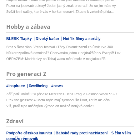
Pozor na jedovaté cukety! Jeden jasný znak prozradí, že se jim máte vy...
Svěží letní saláty, které vás v horku neunaví: Zkuste k zelenině přida...
Hobby a zábava
BLESK Tlapky
Divoký kačer
Netflix filmy a seriály
Sraz v šest ráno. Vrchol festivalu Tóny Dolomit zazní za úsvitu ve 300...
Nízkorozpočtová dovolená? Chorvatsko jedno z nejdražších v Evropě! Lev...
OBRAZEM: Modré slzy na Tchaj-wanu mění moře v magickou říši
Pro generaci Z
#inspirace
#wellbeing
#news
Září patří módě: Co přinese Mercedes-Benz Prague Fashion Week SS27
F*ck the glasses: AI Meta brýle mají zjednodušit život, zatím ale děla...
Víš, proč ti po mléčných výrobcích možná nebývá dobře?
Zdraví
Podpořte dětskou imunitu
Babské rady proti nachlazení
S čím vším
pomůže rýmovník