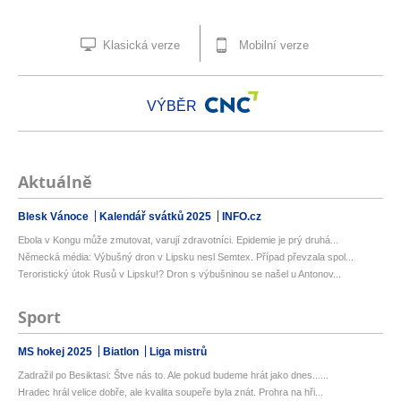
Klasická verze
Mobilní verze
VÝBĚR
Aktuálně
Blesk Vánoce
Kalendář svátků 2025
INFO.cz
Ebola v Kongu může zmutovat, varují zdravotníci. Epidemie je prý druhá...
Německá média: Výbušný dron v Lipsku nesl Semtex. Případ převzala spol...
Teroristický útok Rusů v Lipsku!? Dron s výbušninou se našel u Antonov...
Sport
MS hokej 2025
Biatlon
Liga mistrů
Zadražil po Besiktasi: Štve nás to. Ale pokud budeme hrát jako dnes......
Hradec hrál velice dobře, ale kvalita soupeře byla znát. Prohra na hři...