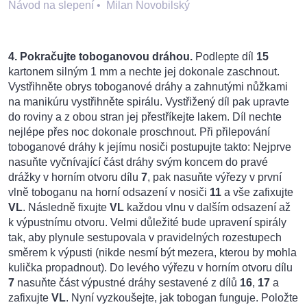
Návod na slepení
•
Milan Novobilský
4. Pokračujte toboganovou dráhou.
Podlepte díl
15
kartonem silným 1
mm a nechte jej dokonale zaschnout.
Vystřihněte obrys toboganové dráhy a zahnutými nůžkami
na manikúru vystřihněte spirálu. Vystřižený díl pak upravte
do roviny a z obou stran jej přestříkejte lakem. Díl nechte
nejlépe přes noc dokonale proschnout. Při přilepování
toboganové dráhy k jejímu nosiči postupujte takto: Nejprve
nasuňte vyčnívající část dráhy svým koncem do pravé
drážky v horním otvoru dílu
7
, pak nasuňte výřezy v první
vlně tobog
a
nu na horní odsazení v nosiči
11
a vše zafixujte
VL
. Následně fixujte
VL
každou vlnu v dalším odsazení až
k výpustnímu otvoru. Velmi důležité bude upravení spirály
tak, aby plynule sestupovala v pravidelných rozestupech
směrem k výpusti (nikde nesmí být mezera, kterou by mohla
kulička propadnout). Do levého výřezu v horním otvoru dílu
7
nasuňte část výpustné dráhy sestavené z dílů
16
,
17
a
zafixujte
VL
. Nyní vyzkoušejte, jak tobogan funguje. Položte