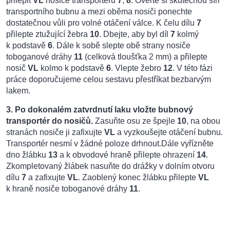
přilepit
VL
nosiče transportéru
7
,
8
. Ověřte si skutečnou šíři
transportního bubnu a mezi oběma nosiči ponechte
dostatečnou vůli pro volné otáčení válce. K čelu dílu
7
přilepte ztužující žebra
10
. Dbejte, aby byl díl
7
kolmý
k podstavě
6
. Dále k sobě slepte obě strany nosiče
tobog
a
nové dráhy
11
(celková tloušťka 2 mm) a přilepte
nosič
VL
kolmo k podstavě
6
. Vlepte žebro
12
. V této fázi
práce doporučujeme celou sestavu přestříkat bezbarvým
lakem.
3. Po dokonalém zatvrdnutí laku vložte bubnový
transportér do nosičů.
Zasuňte osu ze špejle
10
, na obou
stranách nosiče ji zafixujte
VL
a
vyzkoušejte otáčení bubnu.
Transportér nesmí v žádné poloze drhnout.
Dále vyřízněte
dno žlábku
13
a k obvodové hraně přilepte ohrazení
14
.
Zkompletovaný žlábek nasuňte do drážky v dolním otvoru
dílu
7
a
zafixujte
VL
. Zaoblený konec žlábku přilepte
VL
k hraně nosiče toboganové dráhy
11
.