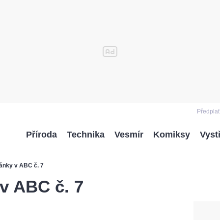
Předplať
Příroda
Technika
Vesmír
Komiksy
Vyst
ánky v ABC č. 7
v ABC č. 7