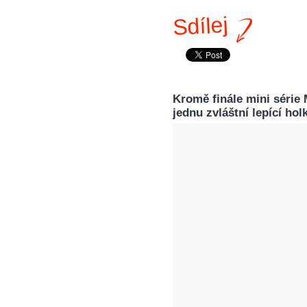
Sdílej
Kromě finále mini série
jednu zvláštní lepící hol