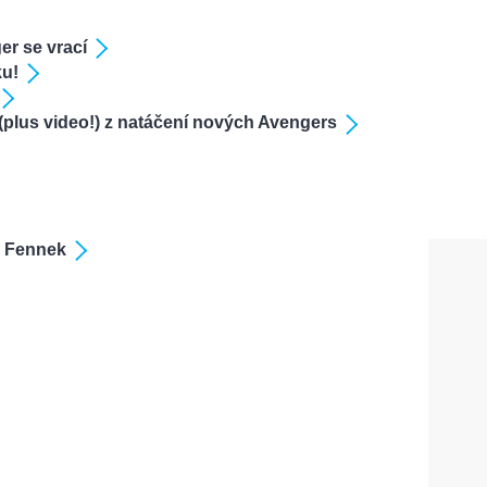
er se vrací
ku!
y (plus video!) z natáčení nových Avengers
a Fennek