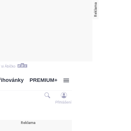
 si Ábíčko
řihovánky
PREMIUM+
Přihlášení