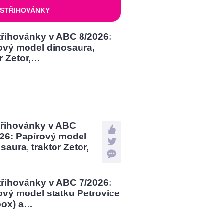
STŘIHOVÁNKY
třihovánky v ABC
026: Papírový model
saura, traktor Zetor,