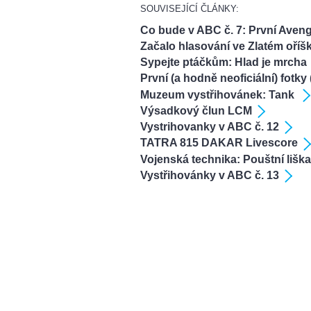
SOUVISEJÍCÍ ČLÁNKY:
Co bude v ABC č. 7: První Aveng
Začalo hlasování ve Zlatém oříš
Sypejte ptáčkům: Hlad je mrcha
První (a hodně neoficiální) fotk
Muzeum vystřihovánek: Tank
Výsadkový člun LCM
Vystrihovanky v ABC č. 12
TATRA 815 DAKAR Livescore
Vojenská technika: Pouštní lišk
Vystřihovánky v ABC č. 13