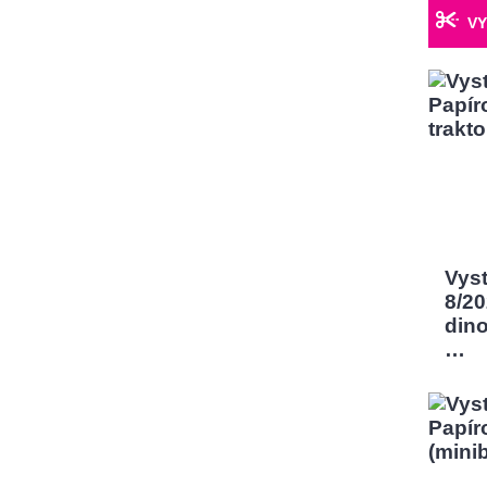
VY
Vys
8/2
dino
…