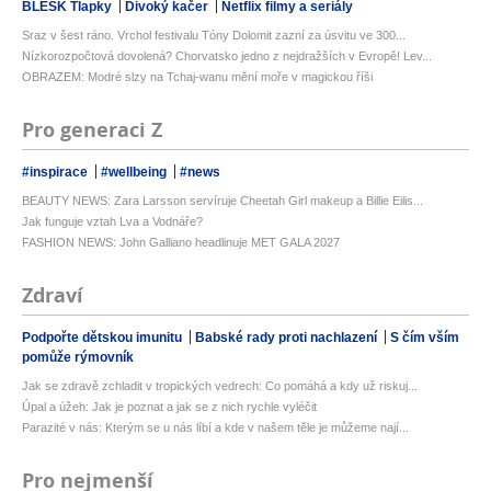
BLESK Tlapky
Divoký kačer
Netflix filmy a seriály
Sraz v šest ráno. Vrchol festivalu Tóny Dolomit zazní za úsvitu ve 300...
Nízkorozpočtová dovolená? Chorvatsko jedno z nejdražších v Evropě! Lev...
OBRAZEM: Modré slzy na Tchaj-wanu mění moře v magickou říši
Pro generaci Z
#inspirace
#wellbeing
#news
BEAUTY NEWS: Zara Larsson servíruje Cheetah Girl makeup a Billie Eilis...
Jak funguje vztah Lva a Vodnáře?
FASHION NEWS: John Galliano headlinuje MET GALA 2027
Zdraví
Podpořte dětskou imunitu
Babské rady proti nachlazení
S čím vším
pomůže rýmovník
Jak se zdravě zchladit v tropických vedrech: Co pomáhá a kdy už riskuj...
Úpal a úžeh: Jak je poznat a jak se z nich rychle vyléčit
Parazité v nás: Kterým se u nás líbí a kde v našem těle je můžeme nají...
Pro nejmenší