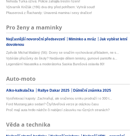
Nehoda Turka ožívá: Policie zahájila trestní řízení!
Výtvarník Knížák (†86) dva dny před pohřbem: Vyhrál soud!
Pfauserová z Řachandy: Unavená mamina i sexy dračice!
Pro ženy a maminky
Nejčastější novoroční předsevzetí
Miminko a mráz
Jak vybírat letní
dovolenou
Zpěvák Michal Malátný (56): Dcery se snažím vychovávat příkladem, ne s...
Vybíráte přezůvky do školy? Nedávejte dětem tenisky, gumové pantofle a...
Legendární hlasatelka a moderátorka Saskia Burešová oslavila 80!
Auto-moto
Alko-kalkulačka
Rallye Dakar 2025
Dálniční známka 2025
Vystřelovací kapoty: Zachraňují, ale sraženou srnku prodraží i o 300 t...
Ford Mustang jako sedan? Čtyřdveřová verze je otázkou času
Proč mají auta hrdlo nádrže či nabíjecí zásuvku na různých stranách?
Věda a technika