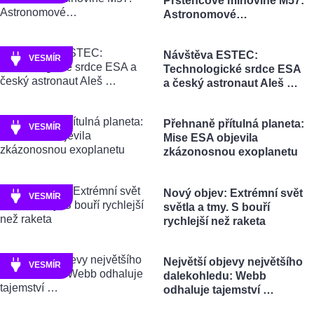
Prstencové mlhovině M57:
Astronomové…
Návštěva ESTEC:
VESMÍR
Technologické srdce ESA
a český astronaut Aleš …
Přehnaně přítulná planeta:
VESMÍR
Mise ESA objevila
zkázonosnou exoplanetu
Nový objev: Extrémní svět
VESMÍR
světla a tmy. S bouří
rychlejší než raketa
Největší objevy největšího
VESMÍR
dalekohledu: Webb
odhaluje tajemství …