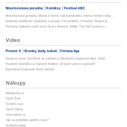
Mourissonova poradna
Komiksy
Festival ABC
Mourrisonova poradna: Máma si domů vodí kamarádku, kterou nemám ráda. ...
Nintendo nedělá jen skákačky a arkády. Fire Emblem: Fortune's Weave je...
Pomozte Salierimu začít nový život v Americe. Mafia: The Old Country o...
Video
Prostor X
Branky, body, kokoti
Fortuna liga
Deniova cesta: Sochůrek do základu a slávistická stoperská klika. Ukáž...
Poslední sklenička se Samem Neillem: Už jsem vám to vyprávěl?
Epicentrum Kalousek Nové nahrání
Nákupy
hledejceny.cz
Zboží Živě
Osobní vozy
Zboží Dáma
zbozi.blesk.cz
Jak na prohlídku ojetého vozu?
HobbyKompas