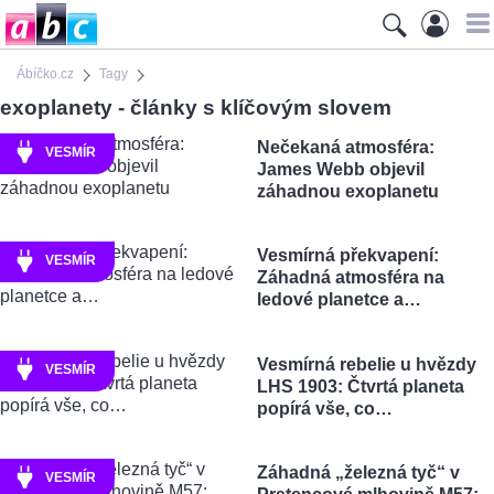
Ábíčko.cz
Tagy
exoplanety - články s klíčovým slovem
Nečekaná atmosféra:
VESMÍR
James Webb objevil
záhadnou exoplanetu
Vesmírná překvapení:
VESMÍR
Záhadná atmosféra na
ledové planetce a…
Vesmírná rebelie u hvězdy
VESMÍR
LHS 1903: Čtvrtá planeta
popírá vše, co…
Záhadná „železná tyč“ v
VESMÍR