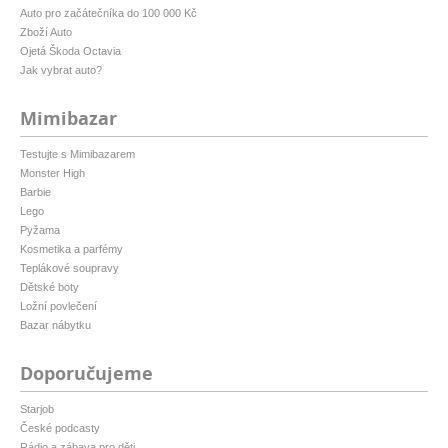
Auto pro začátečníka do 100 000 Kč
Zboží Auto
Ojetá Škoda Octavia
Jak vybrat auto?
Mimibazar
Testujte s Mimibazarem
Monster High
Barbie
Lego
Pyžama
Kosmetika a parfémy
Teplákové soupravy
Dětské boty
Ložní povlečení
Bazar nábytku
Doporučujeme
Starjob
České podcasty
Rádio a zábava pro děti