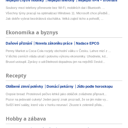
Nejlepší chytré hodinky
Nejlepší telefony
Nejlepší VPN – srovnání
Soubory mezi telefony přenesete bez Wi-Fi, mobilních dat i Bluetooth. ...
Všechny týmy pracují na optimalizaci Windows 11. Microsoft chce předbě...
Jak dobře vybrat bezdrátová sluchátka. Velká zajistí ticho a pohodlí, ...
Ekonomika a byznys
Daňové přiznání
Novela zákoníku práce
Nadace EPCG
Penny Market a Coca-Cola rozjely obchodní válku v Česku. Lahve mizí z ...
V těchto zemích vláda utratí i polovinu výkonu ekonomiky. Uhodnete, kd...
Brusel ustoupil. Zprávy o udržitelnosti dopadnou jen na největší české...
Recepty
Oblíbené zimní polévky
Domácí pekárny
Jídlo podle horoskopu
Oopsie bread: Proteinové pečivo lehké jako obláček zvládnete připravit...
Pozor na jedovaté cukety! Jeden jasný znak prozradí, že se jim máte vy...
Svěží letní saláty, které vás v horku neunaví: Zkuste k zelenině přida...
Hobby a zábava