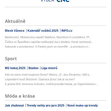
VÝBĚR
Aktuálně
Blesk Vánoce
Kalendář svátků 2025
INFO.cz
Bartkovský: Ministerstva nepatří Babišovi, Macinkovi či Juchelkovi. Př...
Češka ve Španělsku natočila nedůstojný boj o lehátka: Hosté sprintoval...
Kalousek o prezidentovi: S Pavlem jsem se nesmířil! ...a promluvil o n...
Sport
MS hokej 2025
Biatlon
Liga mistrů
Kdo na startu mohl zaujmout Deniu? Motory „S“, duo Zbrojovky i lídři p...
Legendární kouč Brückner: Operace jícnu! Jak je na tom?
Z grázla NHL hereckou hvězdou: změnil pravidla hokeje, po Oppenheimero...
Móda a krása
Jak zhubnout
Trendy nehty pro jaro 2025
Nové make-up trendy