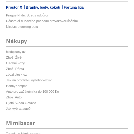
Prostor X
Branky, body, kokoti
Fortuna liga
Prague Pride: Střet s odpůrci
Účastnící duhového pochodu provokovali líbáním
Nicolas o coming outu
Nákupy
hledejceny.cz
Zboží Živě
Osobní vozy
Zboží Dáma
zbozi.blesk.cz
Jak na prohlídku ojetého vozu?
HobbyKompas
Auto pro začátečníka do 100 000 Kč
Zboží Auto
Ojetá Škoda Octavia
Jak vybrat auto?
Mimibazar
Testujte s Mimibazarem