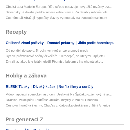
Čínská auta Made in Europe. Říše středu obsazuje nevyužité továrny evr...
Slovenský Sudolabs přilákal amerického dravce. Za desítky milionů dola...
Čechům dál zdražují hypotéky. Sazby vystoupaly na dvouleté maximum
Recepty
Oblíbené zimní polévky
Domácí pekárny
Jídlo podle horoskopu
Od pondělí do pátku: 5 rodinných večeří ze srpnové úrody
Rychlé prázdninové obědy či večeře: 10 receptů, se kterými uspějete i ...
Zmrzlina, jakou jste ještě nejedli! Pět míst, kde zmrzlina chutná jako...
Hobby a zábava
BLESK Tlapky
Divoký kačer
Netflix filmy a seriály
Videomapping i scénické nasvícení. Jeskyně Na Špičáku ožije novými tec...
Draisina, velocipéd i kostitřas: Unikátní bicykly v Muzeu Chodska
Cestovní horečka šlechty: Chuďas z Klatovska otrokářem v Jižní Americe
Pro generaci Z