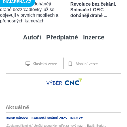
DIGIARENA.CZ
Revoluce bez čekání.
Snímače LOFIC
dohánějí drahé ...
Autoři
Předplatné
Inzerce
Klasická verze
Mobilní verze
VÝBĚR
Aktuálně
Blesk Vánoce
Kalendář svátků 2025
INFO.cz
„Zcela nepřijatelné.“ Umělci tepou Klempíře za nový návrh. Babiš: Budu...