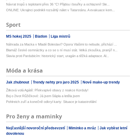
Návrat tropů s teplotami přes 36 °C! Přijdou i bouřky a ochlazení! Sle...
ONLINE: Ukrajinci podnikli rozsáhlý nálet v Tatarstánu. A evakuace kem...
Sport
MS hokej 2025
Biatlon
Liga mistrů
Náhrada za Macka v Mladé Boleslavi? Opora Vlašimi to nebude, přichází ...
Blamáž české osmnáctky a co se s ní musí stát. Velká zkouška, pranýř n...
Slavia proti Pardubicím: historický start, uragán a těžká adaptace. Al...
Móda a krása
Jak zhubnout
Trendy nehty pro jaro 2025
Nové make-up trendy
Žilková volá Agátě: Překvapivé obavy z reakce Korduly!
Boj o život Růžičkové: Já jsem šlápla a letěla jsem
Pohlreich zuří a konečně odkryl karty: Situace je katastrofální
Pro ženy a maminky
Nejčastější novoroční předsevzetí
Miminko a mráz
Jak vybírat letní
dovolenou