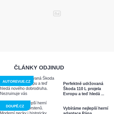
ČLÁNKY ODJINUD
AUTOREVUE.CZ
Perfektně udržovaná
Škoda 110 L projela
Evropu a teď hledá ...
DOUPĚ.CZ
Vybíráme nejlepší herní
adaptace Pána