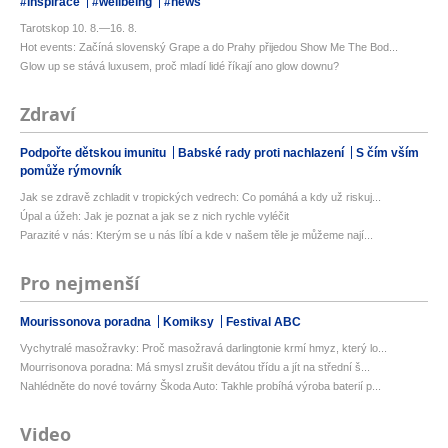
#inspirace
#wellbeing
#news
Tarotskop 10. 8.—16. 8.
Hot events: Začíná slovenský Grape a do Prahy přijedou Show Me The Bod...
Glow up se stává luxusem, proč mladí lidé říkají ano glow downu?
Zdraví
Podpořte dětskou imunitu
Babské rady proti nachlazení
S čím vším
pomůže rýmovník
Jak se zdravě zchladit v tropických vedrech: Co pomáhá a kdy už riskuj...
Úpal a úžeh: Jak je poznat a jak se z nich rychle vyléčit
Parazité v nás: Kterým se u nás líbí a kde v našem těle je můžeme nají...
Pro nejmenší
Mourissonova poradna
Komiksy
Festival ABC
Vychytralé masožravky: Proč masožravá darlingtonie krmí hmyz, který lo...
Mourrisonova poradna: Má smysl zrušit devátou třídu a jít na střední š...
Nahlédněte do nové továrny Škoda Auto: Takhle probíhá výroba baterií p...
Video