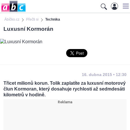
Ábíčko.cz
Přečti si
Technika
Luxusní Kormorán
16. dubna 2015 • 12:30
Třicet milionů korun. Tolik zaplatíte za luxusní motorový
člun Kormoran, který dosahuje rychlosti až sedmdesáti
kilometrů v hodině.