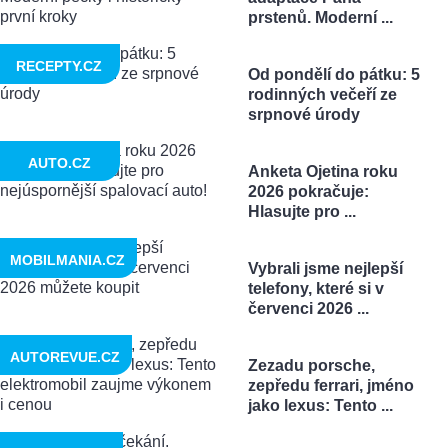
prstenů. Moderní ...
RECEPTY.CZ
Od pondělí do pátku: 5
rodinných večeří ze
srpnové úrody
AUTO.CZ
Anketa Ojetina roku
2026 pokračuje:
Hlasujte pro ...
MOBILMANIA.CZ
Vybrali jsme nejlepší
telefony, které si v
červenci 2026 ...
AUTOREVUE.CZ
Zezadu porsche,
zepředu ferrari, jméno
jako lexus: Tento ...