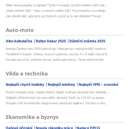
Máte doma papriky a rajčata? Tyhle 4 recepty na lečo budete vařit celé...
„Mám ošklivé dítě.“ Tabu, o kterém rodiče mlčí. Psycholožka vysvětluje...
Jak přimět dítě, aby lezlo po čtyřech a proč je to tak důležité? Porad...
Auto-moto
Alko-kalkulačka
Rallye Dakar 2025
Dálniční známka 2025
Anketa Ojetina roku 2026 pokračuje: Hlasujte pro nejúspornější spalova...
Pondělník F1sport: Ohlasy na první polovinu sezony F1 či další závod R...
Zezadu porsche, zepředu ferrari, jméno jako lexus: Tento elektromobil ...
Věda a technika
Nejlepší chytré hodinky
Nejlepší telefony
Nejlepší VPN – srovnání
Konec hranaté nudy u Apple Watch. Apple zvažuje náramek bez displeje, ...
Nejlepší příslušenství do kanceláře. Alzácký čistič za 179 Kč se posta...
Google vrátí do Androidu integrované zamykání aplikací. Výrobci si dos...
Ekonomika a byznys
Daňové přiznání
Novela zákoníku práce
Nadace EPCG