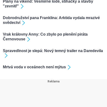
Plány na víkend: Vesmírné lodě, stíhačky a stavby
"zevnitř"
Dobrodružství pana Franklina: Arktida vydala mrazivé
svědectví
Vrak královny Anny: Co zbylo po plenění piráta
Černovouse
Spravedlnost je slepá: Nový temný trailer na Daredevila
Mrtvá voda v oceánech není mýtus