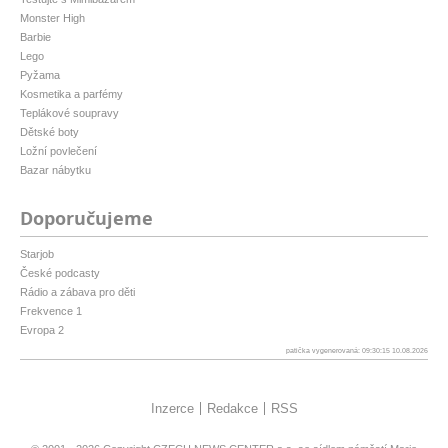
Monster High
Barbie
Lego
Pyžama
Kosmetika a parfémy
Teplákové soupravy
Dětské boty
Ložní povlečení
Bazar nábytku
Doporučujeme
Starjob
České podcasty
Rádio a zábava pro děti
Frekvence 1
Evropa 2
patička vygenerovaná: 09:30:15 10.08.2026
Inzerce
Redakce
RSS